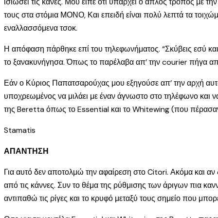
ισιώσει τις κάνες. Μου είπε ότι υπάρχει ο απλός τρόπος με 
τους στα στόμια ΜΟΝΟ, Και επειδή είναι πολύ λεπτά τα τοιχώμ
εναλλασσόμενα τσοκ.
Η απόφαση πάρθηκε επί του τηλεφωνήματος. “Σκύβεις εσύ και τ
το ξανακυνήγησα. Όπως το παρέλαβα απ’ την courier πήγα απε
Εάν ο Κύριος Παπατσαρούχας μου εξηγούσε απ’ την αρχή αυτά τ
υποχρεωμένος να μιλάει με έναν άγνωστο στο τηλέφωνο και να 
της Beretta όπως το Essential και το Whitewing (που πέρασαν 
Stamatis
ΑΠΑΝΤΗΣΗ
Για αυτό δεν αποτολμώ την αφαίρεση στο Citori. Ακόμα και αν
από τις κάννες. Συν το θέμα της ρύθμισης των άριγων πια κ
αντιπαθώ τις ρίγες και το κρυφό μεταξύ τους σημείο που μπορε