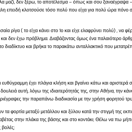
λα μαζί, δεν ξέρω, το αποτέλεσμα – όπως και σου ξαναέγραψα –
λη επειδή κλοτσούσε τόσο πολύ που είχα για πολύ ώρα πόνο στο
ία ρίγα ( το είχα κάνει στο 1ο και είχε ελαφρύνει πολύ) , να φέ
ι και δεν έχω πρόβλημα. Διαβάζοντας όμως ένα παλαιότερο άρθρ
στο διαδίκτυο και βρήκα το παρακάτω ανταλλακτικό που μετατρέπ
αι ευθύγραμμη έχει πλάγια κλήση και βγαίνει κάτω και αριστερ
 δουλειά αυτή, λόγω της ιδιαιτερότητάς της, στην Αθήνα, την κά
εριέγραψες την παραπάνω διαδικασία με την χρήση φορητού τρυ
ν τα φορτία μεταξύ μετάλλου και ξύλου κατά την στιγμή της εκ
τζαβέτας στην πλάκα της βάσης και στο κοντάκι; Θέλω να πω 
 βολές;