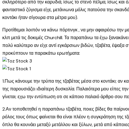
σκληρότερο από την καρυδιά, ίσως το στενό πέλμα, ίσως και ό
φανταστικό ζύγισμα είχε, μετάνιωνα μόλις πατούσα την σκανδά
κοντάκι ήταν σίγουρα στα μέτρα μου).
Προτίθεμαι λοιπόν να κάνω πόρτινγκ , να μην αφαιρέσω την μεσα
κλπ μετά τις δοκιμές Churchill. Τα παραπάνω τα έχω ξανακάνε
πολύ καλύτερο αν είχε αντί εγκάρσιων βιδών, τζαβέτα, έψαξα 
προκύπτουν τα παρακάτω ερωτήματα:
1.Πως κάνουμε την τρύπα της τζαβέτας μέσα στο κοντάκι; αν κ
της παρουσιάζει ιδιαίτερη δυσκολία. Παλαιότερα μου είπες την
γίνεται; εχω την εντύπωση οτι σε κάποιο παλαιό άρθρο σου π
2.Αν τοποθετηθεί η παραπάνω τζαβέτα, ποιες βίδες θα παίρνου
ρόλος τους όπως φαίνεται θα είναι πλέον η συγκράτηση της 
όπλο θα κουνάει μεταξύ μετάλλου και ξύλων, μετά από κάποιες