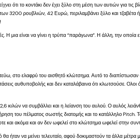
νει ότι το κοντάκι δεν έχει ξύλο στη μέση των αυτιών για τις βί
των 3200 ρουβλιών, 42 Ευρώ, περιλαμβάνει ξύλο και τζαβέτα ή μ
!
. Η μια είναι να γίνει η τρύπα “παράγωνα”. Η άλλη, την οποία ε
τεύω, στο ελαφρύ του αισθητό κλώτσημα. Αυτό το διαπίστωσαν 
α τάσεις αυθυποβολής και δεν καταλάβαινα ότι κλωτσούσε. Ολοι 
 κιλών να συμβάλλει και η λείανση του αυλού. Ο αυλός λειάνθηκ
ρηση του πέλματος σωστής διατομής και το κατάλληλο Pitch. 
ίποτε και ακόμα και αν δεν ωφελεί στο κλώτσημα ωφελεί στην συν
ό θα ήταν να μείνει τελευταίο, αφού δοκιμαστούν τα άλλα μέτρα 