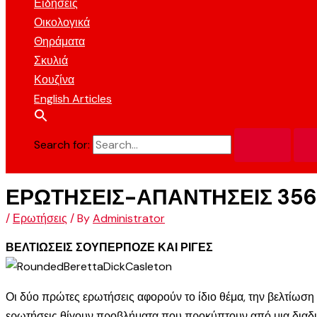
Ειδήσεις
Οικολογικά
Θηράματα
Σκυλιά
Κουζίνα
English Articles
Search for:
ΕΡΩΤΗΣΕΙΣ-ΑΠΑΝΤΗΣΕΙΣ 356
/
Ερωτήσεις
/ By
Administrator
ΒΕΛΤΙΩΣΕΙΣ ΣΟΥΠΕΡΠΟΖΕ ΚΑΙ ΡΙΓΕΣ
Οι δύο πρώτες ερωτήσεις αφορούν το ίδιο θέμα, την βελτίωση 
ερωτήσεις θίγουν προβλήματα που προκύπτουν από μια διαδικ