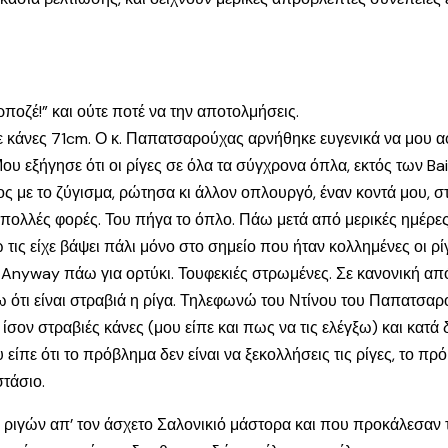
ποζέ!” και ούτε ποτέ να την αποτολμήσεις.
κάνες 71cm. Ο κ. Παπατσαρούχας αρνήθηκε ευγενικά να μου αφα
 Μου εξήγησε ότι οι ρίγες σε όλα τα σύγχρονα όπλα, εκτός των B
 με το ζύγισμα, ρώτησα κι άλλον οπλουργό, έναν κοντά μου, σ
 πολλές φορές. Του πήγα το όπλο. Πάω μετά από μερικές ημέρες
ω τις είχε βάψει πάλι μόνο στο σημείο που ήταν κολλημένες οι 
nyway πάω για ορτύκι. Τουφεκιές στρωμένες. Σε κανονική απόστασ
ώνω ότι είναι στραβιά η ρίγα. Τηλεφωνώ του Ντίνου του Παπατσ
ίσον στραβιές κάνες (μου είπε και πως να τις ελέγξω) και κατά
ε ότι το πρόβλημα δεν είναι να ξεκολλήσεις τις ρίγες, το πρόβ
τάσιο.
ν ριγών απ’ τον άσχετο Σαλονικιό μάστορα και που προκάλεσαν