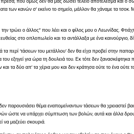
την πρέσα, που όμως δεν θα μας δώσει τέλειο αποτέλεσμα και 
ατα των κανών σ’ εκείνο το σημείο, μάλλον θα χάναμε τα τσοκ. 
ην τρώει ο άλλος” που λέει και ο φίλος μου ο Λεωνίδας. Φτιάχ
υθείας στο οπλοπωλείο και το αντάλλαξα με ένα καινούργιο, δί
α περί ‘τάσεων του μετάλλου’ δεν θα είχα προβεί στην παπαριά
του εξηγεί για ώρα τη δουλειά του. Εκ τότε δεν ξανασκέφτηκα π
και τα δύο απ’ τα χέρια μου και δεν κράτησα ούτε το ένα ούτε 
 δεν παρουσιάσει θέμα εναπομείναντων τάσεων θα χρειαστεί βαφ
αννών ώστε να υπάρχει σύμπτωση των βολών, αυτά και άλλα δρο
ί να μαζεύει σκουριά.