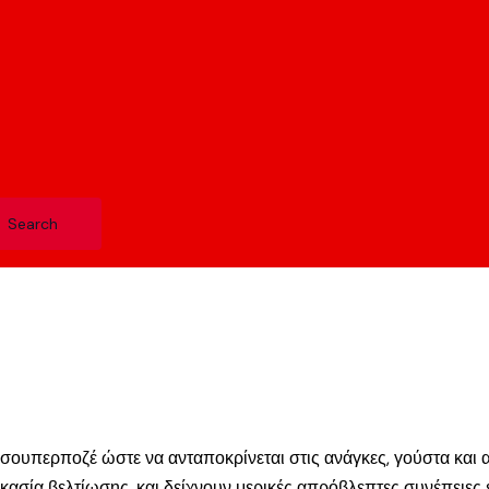
σουπερποζέ ώστε να ανταποκρίνεται στις ανάγκες, γούστα και α
ασία βελτίωσης, και δείχνουν μερικές απρόβλεπτες συνέπειες 