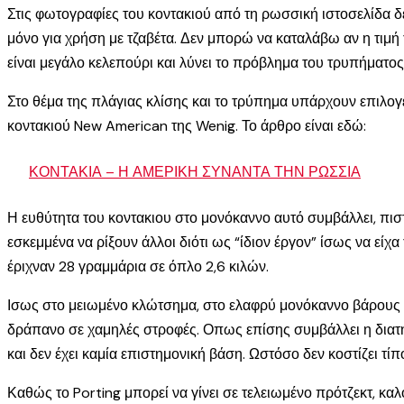
Στις φωτογραφίες του κοντακιού από τη ρωσσική ιστοσελίδα δείχ
μόνο για χρήση με τζαβέτα. Δεν μπορώ να καταλάβω αν η τιμή 
είναι μεγάλο κελεπούρι και λύνει το πρόβλημα του τρυπήματος
Στο θέμα της πλάγιας κλίσης και το τρύπημα υπάρχουν επιλογές
κοντακιού New American της Wenig. Το άρθρο είναι εδώ:
ΚΟΝΤΑΚΙΑ – Η ΑΜΕΡΙΚΗ ΣΥΝΑΝΤΑ ΤΗΝ ΡΩΣΣΙΑ
Η ευθύτητα του κοντακιου στο μονόκαννο αυτό συμβάλλει, πισ
εσκεμμένα να ρίξουν άλλοι διότι ως “ίδιον έργον” ίσως να είχ
έριχναν 28 γραμμάρια σε όπλο 2,6 κιλών.
Ισως στο μειωμένο κλώτσημα, στο ελαφρύ μονόκαννο βάρους 2,6
δράπανο σε χαμηλές στροφές. Οπως επίσης συμβάλλει η διατή
και δεν έχει καμία επιστημονική βάση. Ωστόσο δεν κοστίζει τ
Καθώς το Porting μπορεί να γίνει σε τελειωμένο πρότζεκτ, καλ