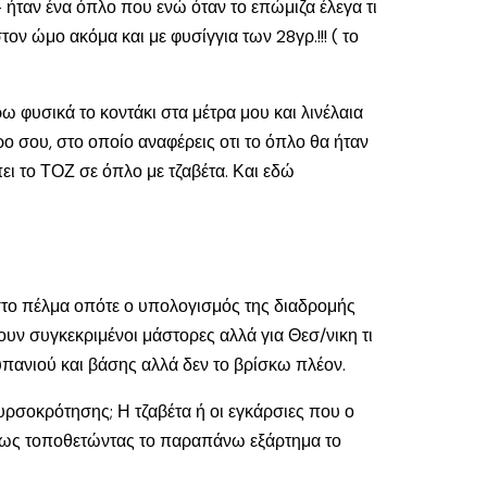
 ήταν ένα όπλο που ενώ όταν το επώμιζα έλεγα τι
ν ώμο ακόμα και με φυσίγγια των 28γρ.!!! ( το
ρω φυσικά το κοντάκι στα μέτρα μου και λινέλαια
ο σου, στο οποίο αναφέρεις οτι το όπλο θα ήταν
ει το ΤΟΖ σε όπλο με τζαβέτα. Και εδώ
ά στο πέλμα οπότε ο υπολογισμός της διαδρομής
νουν συγκεκριμένοι μάστορες αλλά για Θεσ/νικη τι
πανιού και βάσης αλλά δεν το βρίσκω πλέον.
πυρσοκρότησης; Η τζαβέτα ή οι εγκάρσιες που ο
μήπως τοποθετώντας το παραπάνω εξάρτημα το