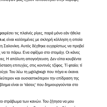
ιρέσει τις πλαϊνές ρίγες, παρά μόνο εάν ήθελα
aikal, είναι κολλημένες με σκληρή κόλληση η οποία
τη Σαλονίκη. Αυτός δέχθηκε ευχαρίστως να προβεί
 να το πάρω. Ενα σφίξιμο στο στομάχι. Οι κάνες
ρίγες. Η απόλυτη απογοήτευση. Δεν είπα κουβέντα
η επιτυχίες, στις κοντινές τζίφος. Τί φταίει; τί
αρούχα. Του λέω τη μ@λ@κi@ που πήγα κι έκανα.
 δεύτερον και ουσιαστικότερον την επίδραση της
λημα είναι οι ‘τάσεις’ που δημιουργούνται στο
 το στράβωμα των κανών. Του ζήτησα να μου