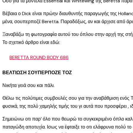
Οσο για τα μοντέλα Essential και Whitewing της Beretta παρ
Βέβαια ο Dick είναι πρώην διαυθυντής παραγωγής της Holland 
μένα, σουπερποζέ Beretta. Παραδόξως, αν και άρχισε από άριγ
Ξαναβάζω τη φωτογραφία αυτού του όπλου στην αρχή της στήλης
Το σχετικό άρθρο είναι εδώ:
BERETTA ROUND BODY 686
ΒΕΛΤΙΩΣΗ ΣΟΥΠΕΡΠΟΖΕ ΤΟΖ
Νικήτα γειά σου και πάλι.
Θέλω τις πολύτιμες συμβουλές σου για την αναβάθμιση ενός ΤΟ
φυσικά, της πολύ χαμηλής τιμής του γι αυτά που προσφέρει , ιδ
Σημειώνω οτι παρ’ όλο που θεωρώ το συγκεκριμένο όπλο καλή
παταγώδη αποτυχία. Ισως να έφταιξε το οτι ελάφρυνα πολύ το 