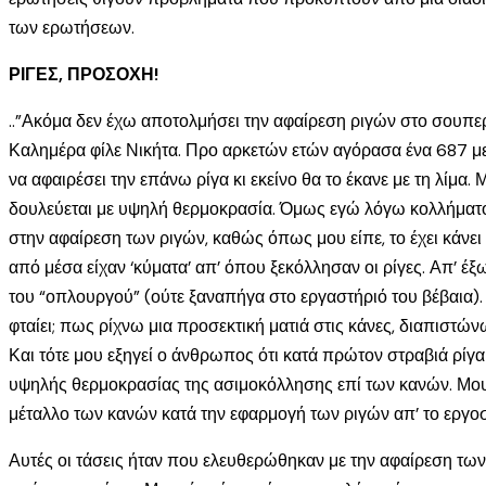
των ερωτήσεων.
ΡΙΓΕΣ, ΠΡΟΣΟΧΗ!
..”Ακόμα δεν έχω αποτολμήσει την αφαίρεση ριγών στο σουπερ
Καλημέρα φίλε Νικήτα. Προ αρκετών ετών αγόρασα ένα 687 με 
να αφαιρέσει την επάνω ρίγα κι εκείνο θα το έκανε με τη λίμα.
δουλεύεται με υψηλή θερμοκρασία. Όμως εγώ λόγω κολλήματος
στην αφαίρεση των ριγών, καθώς όπως μου είπε, το έχει κάνει
από μέσα είχαν ‘κύματα’ απ’ όπου ξεκόλλησαν οι ρίγες. Απ’ έξ
του “οπλουργού” (ούτε ξαναπήγα στο εργαστήριό του βέβαια). A
φταίει; πως ρίχνω μια προσεκτική ματιά στις κάνες, διαπιστ
Και τότε μου εξηγεί ο άνθρωπος ότι κατά πρώτον στραβιά ρίγα 
υψηλής θερμοκρασίας της ασιμοκόλλησης επί των κανών. Μου είπ
μέταλλο των κανών κατά την εφαρμογή των ριγών απ’ το εργοσ
Αυτές οι τάσεις ήταν που ελευθερώθηκαν με την αφαίρεση τω