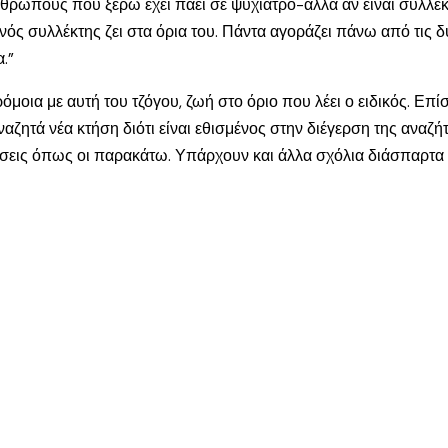
θρώπους που ξέρω έχει πάει σε ψυχίατρο-αλλά αν είναι συλλέκτη
ς συλλέκτης ζει στα όρια του. Πάντα αγοράζει πάνω από τις δυν
.”
οια με αυτή του τζόγου, ζωή στο όριο που λέει ο ειδικός. Επίσ
ναζητά νέα κτήση διότι είναι εθισμένος στην διέγερση της ανα
ρτήσεις όπως οι παρακάτω. Υπάρχουν και άλλα σχόλια διάσπαρτα