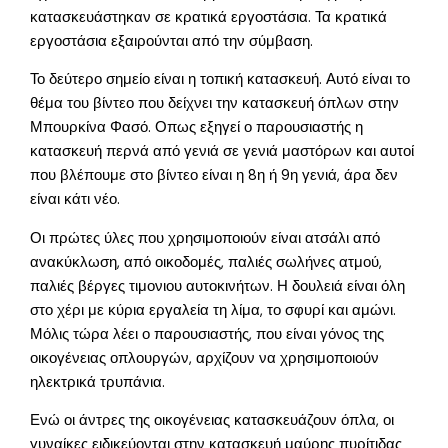
κατασκευάστηκαν σε κρατικά εργοστάσια. Τα κρατικά
εργοστάσια εξαιρούνται από την σύμβαση.
Το δεύτερο σημείο είναι η τοπική κατασκευή. Αυτό είναι το
θέμα του βίντεο που δείχνει την κατασκευή όπλων στην
Μπουρκίνα Φασό. Οπως εξηγεί ο παρουσιαστής η
κατασκευή περνά από γενιά σε γενιά μαστόρων και αυτοί
που βλέπουμε στο βίντεο είναι η 8η ή 9η γενιά, άρα δεν
είναι κάτι νέο.
Οι πρώτες ύλες που χρησιμοποιούν είναι ατσάλι από
ανακύκλωση, από οικοδομές, παλιές σωλήνες ατμού,
παλιές βέργες τιμονιου αυτοκινήτων. Η δουλειά είναι όλη
στο χέρι με κύρια εργαλεία τη λίμα, το σφυρί και αμώνι.
Μόλις τώρα λέει ο παρουσιαστής, που είναι γόνος της
οικογένειας οπλουργών, αρχίζουν να χρησιμοποιούν
ηλεκτρικά τρυπάνια.
Ενώ οι άντρες της οικογένειας κατασκευάζουν όπλα, οι
γυναίκες ειδικεύονται στην κατασκευή μαύρης πυρίτιδας