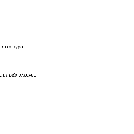
ωτικό υγρό.
με ριζα αλκανετ.