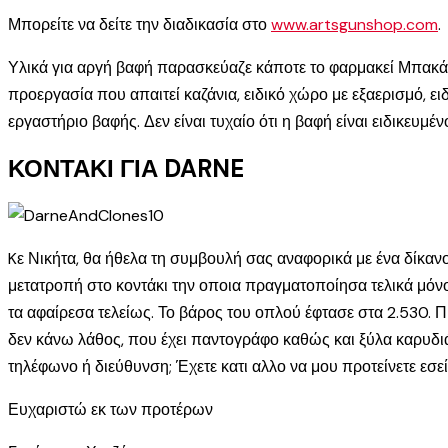
Μπορείτε να δείτε την διαδικασία στο
www.artsgunshop.com
.
Υλικά για αργή βαφή παρασκεύαζε κάποτε το φαρμακεί Μπακάκο
προεργασία που απαιτεί καζάνια, ειδικό χώρο με εξαερισμό, ε
εργαστήριο βαφής. Δεν είναι τυχαίο ότι η βαφή είναι ειδικευ
ΚΟΝΤΑΚΙ ΓΙΑ DARNE
Kε Νικήτα, θα ήθελα τη συμβουλή σας αναφορικά με ένα δίκανο 
μετατροπή στο κοντάκι την οποια πραγματοποίησα τελικά μόνος
τα αφαίρεσα τελείως. Το βάρος του οπλού έφτασε στα 2.530. Π
δεν κάνω λάθος, που έχει παντογράφο καθώς και ξύλα καρυδιάς
τηλέφωνο ή διεύθυνση; Έχετε κατι αλλο να μου προτείνετε εσεί
Ευχαριστώ εκ των προτέρων