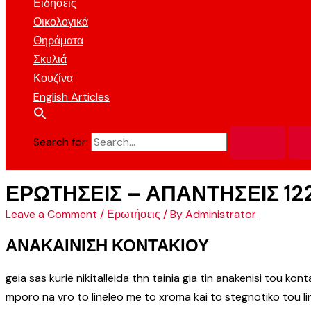
Ειδήσεις
Οικολογικά
Θηράματα
Σκυλιά
Κουζίνα
English Articles
Search for:
ΕΡΩΤΗΣΕΙΣ – ΑΠΑΝΤΗΣΕΙΣ 12
Leave a Comment
/
Ερωτήσεις
/ By
Administrator
ΑΝΑΚΑΙΝΙΣΗ ΚΟΝΤΑΚΙΟΥ
geia sas kurie nikita!!eida thn tainia gia tin anakenisi tou ko
mporo na vro to lineleo me to xroma kai to stegnotiko tou li