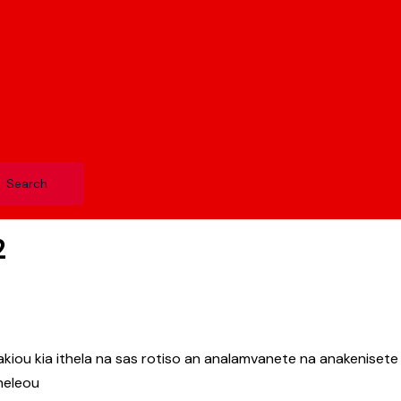
2
ntakiou kia ithela na sas rotiso an analamvanete na anakenisete 
neleou