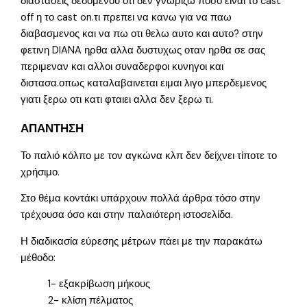
διαστασεις δεδομενου οτι δεν γνωριζω ποσο ειναι το cast
off η το cast on.τι πρεπει να κανω για να παω
διαβασμενος και να πω οτι θελω αυτο και αυτο? στην
φετινη DIANA ηρθα αλλα δυστυχως οταν ηρθα σε σας
περιμεναν και αλλοι συναδερφοι κυνηγοι και
διστασα.οπως καταλαβαινεται ειμαι λιγο μπερδεμενος
γιατι ξερω οτι κατι φταιει αλλα δεν ξερω τι.
ΑΠΑΝΤΗΣΗ
Το παλιό κόλπο με τον αγκώνα κλπ δεν δείχνει τίποτε το
χρήσιμο.
Στο θέμα κοντάκι υπάρχουν πολλά άρθρα τόσο στην
τρέχουσα όσο και στην παλαιότερη ιστοσελίδα.
Η διαδικασία εύρεσης μέτρων πάει με την παρακάτω
μέθοδο:
1- εξακρίβωση μήκους
2- κλίση πέλματος