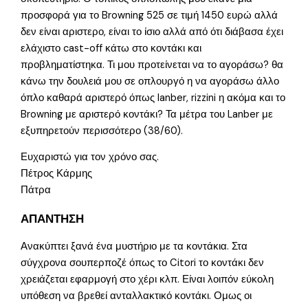
προσφορά για το Browning 525 σε τιμή 1450 ευρώ αλλά
δεν είναι αριστερο, είναι το ίσιο αλλά από ότι διάβασα έχει
ελάχιστο cast-off κάτω στο κοντάκι και
προβληματίστηκα. Τι μου προτείνεται να το αγοράσω? θα
κάνω την δουλειά μου σε οπλουργό η να αγοράσω άλλο
όπλο καθαρά αριστερό όπως lanber, rizzini η ακόμα και το
Browning με αριστερό κοντάκι? Τα μέτρα του Lanber με
εξυπηρετούν περισσότερο (38/60).
Ευχαριστώ για τον χρόνο σας.
Πέτρος Κάρμης
Πάτρα
ΑΠΑΝΤΗΣΗ
Ανακύπτει ξανά ένα μυστήριο με τα κοντάκια. Στα
σύγχρονα σουπερποζέ όπως το Citori το κοντάκι δεν
χρειάζεται εφαρμογή στο χέρι κλπ. Είναι λοιπόν εύκολη
υπόθεση να βρεθεί ανταλλακτικό κοντάκι. Ομως οι