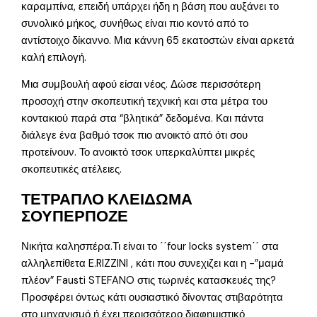
καραμπίνα, επειδή υπάρχει ήδη η βάση που αυξάνει το
συνολικό μήκος, συνήθως είναι πιο κοντό από το
αντίστοιχο δίκαννο. Μια κάννη 65 εκατοστών είναι αρκετά
καλή επιλογή.
Μια συμβουλή αφού είσαι νέος. Δώσε περισσότερη
προσοχή στην σκοπευτική τεχνική και στα μέτρα του
κοντακιού παρά στα “βλητικά” δεδομένα. Και πάντα
διάλεγε ένα βαθμό τσοκ πιο ανοικτό από ότι σου
προτείνουν. Το ανοικτό τσοκ υπερκαλύπτει μικρές
σκοπευτικές ατέλειες.
ΤΕΤΡΑΠΛΟ ΚΛΕΙΔΩΜΑ
ΣΟΥΠΕΡΠΟΖΕ
Νικήτα καλησπέρα.Τι είναι το ΄΄four locks system΄΄ στα
αλληλεπίθετα E.RIZZINI , κάτι που συνεχιζει και η -”μαμά
πλέον” Fausti STEFANO στις τωρινές κατασκευές της?
Προσφέρει όντως κάτι ουσιαστικό δίνοντας στιβαρότητα
στο μηχανισμό ή έχει περισσότερο διαφημιστικό