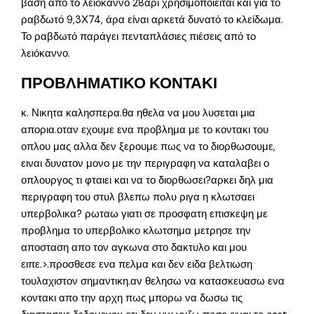
βάση από το λειόκαννο 28άρι χρησιμοποιείται και για το
ραβδωτό 9,3Χ74, άρα είναι αρκετά δυνατό το κλείδωμα.
Το ραβδωτό παράγει πενταπλάσιες πιέσεις από το
λειόκαννο.
ΠΡΟΒΛΗΜΑΤΙΚΟ ΚΟΝΤΑΚΙ
κ. Νικητα καλησπερα.θα ηθελα να μου λυσεται μια
απορια.οταν εχουμε ενα προβλημα με το κοντακι του
οπλου μας αλλα δεν ξερουμε πως να το διορθωσουμε,
ειναι δυνατον μονο με την περιγραφη να καταλαβει ο
οπλουργος τι φταιει και να το διορθωσει?αρκει δηλ μια
περιγραφη του στυλ βλεπω πολυ ριγα η κλωτσαει
υπερβολικα? ρωταω γιατι σε προσφατη επισκεψη με
προβλημα το υπερβολικο κλωτσημα μετρησε την
αποσταση απο τον αγκωνα στο δακτυλο και μου
ειπε.>.προσθεσε ενα πελμα και δεν ειδα βελτιωση
τουλαχιστον σημαντικη.αν θελησω να κατασκευασω ενα
κοντακι απο την αρχη πως μπορω να δωσω τις