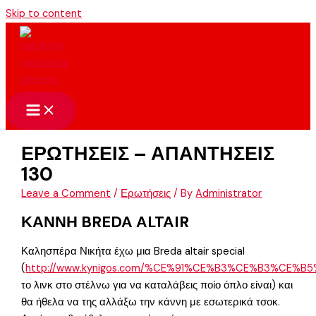
Skip to content
ΕΡΩΤΗΣΕΙΣ – ΑΠΑΝΤΗΣΕΙΣ
130
Leave a Comment
/
Ερωτήσεις
/ By
Administrator
ΚΑΝΝΗ BREDA ALTAIR
Καλησπέρα Νικήτα έχω μια Breda altair special
(
http://www.kynigos.com/%CE%91%CE%B3%CE%B3%CE%B5%C
το λινκ στο στέλνω για να καταλάβεις ποίο όπλο είναι) και
θα ήθελα να της αλλάξω την κάννη με εσωτερικά τσοκ.