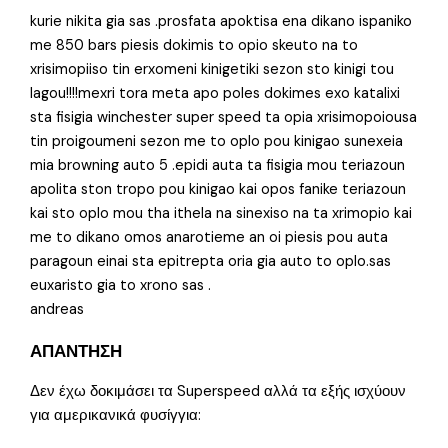
kurie nikita gia sas .prosfata apoktisa ena dikano ispaniko
me 850 bars piesis dokimis to opio skeuto na to
xrisimopiiso tin erxomeni kinigetiki sezon sto kinigi tou
lagou!!!!mexri tora meta apo poles dokimes exo katalixi
sta fisigia winchester super speed ta opia xrisimopoiousa
tin proigoumeni sezon me to oplo pou kinigao sunexeia
mia browning auto 5 .epidi auta ta fisigia mou teriazoun
apolita ston tropo pou kinigao kai opos fanike teriazoun
kai sto oplo mou tha ithela na sinexiso na ta xrimopio kai
me to dikano omos anarotieme an oi piesis pou auta
paragoun einai sta epitrepta oria gia auto to oplo.sas
euxaristo gia to xrono sas .
andreas
ΑΠΑΝΤΗΣΗ
Δεν έχω δοκιμάσει τα Superspeed αλλά τα εξής ισχύουν
για αμερικανικά φυσίγγια: