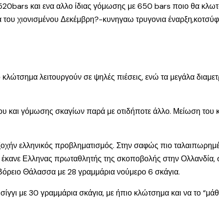
20bars και ενα αλλο ίδιας γόμωσης με 650 bars ποιο θα κλωτσά
α του χιονισμένου Δεκέμβρη?-κυνηγαω τρυγονια έναρξη,κοτσύφι
ό κλώτσημα λειτουργούν σε ψηλές πιέσεις, ενώ τα μεγάλα διαμετ
πλου και γόμωσης σκαγίων παρά με οτιδήποτε άλλο. Μείωση του
τ’εξοχήν ελληνικός προβληματισμός. Στην σαφώς πιο ταλαιπωρημ
ου έκανε Ελληνας πρωταθλητής της σκοποβολής στην Ολλανδία, σ
 Βόρειο Θάλασσα με 28 γραμμάρια νούμερο 6 σκάγια.
σίγγι με 30 γραμμάρια σκάγια, με ήπιο κλώτσημα και να το “μάθ