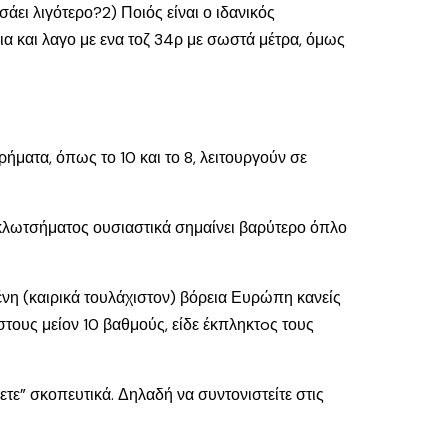
ει λιγότερο?2) Ποιός είναι ο ιδανικός
α και λαγο με ενα τοζ 34ρ με σωστά μέτρα, όμως
ρήματα, όπως το 10 και το 8, λειτουργούν σε
 κλωτσήματος ουσιαστικά σημαίνει βαρύτερο όπλο
ένη (καιρικά τουλάχιστον) βόρεια Ευρώπη κανείς
τους μείον 10 βαθμούς, είδε έκπληκτoς τους
ετε” σκοπευτικά. Δηλαδή να συντονιστείτε στις