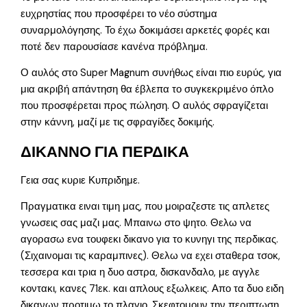
ευχρηστίας που προσφέρει το νέο σύστημα
συναρμολόγησης. Το έχω δοκιμάσει αρκετές φορές και
ποτέ δεν παρουσίασε κανένα πρόβλημα.
Ο αυλός στο Super Magnum συνήθως είναι πιο ευρύς, για
μια ακριβή απάντηση θα έβλεπα το συγκεκριμένο όπλο
που προσφέρεται προς πώληση. Ο αυλός σφραγίζεται
στην κάννη, μαζί με τις σφραγίδες δοκιμής.
ΔΙΚΑΝΝΟ ΓΙΑ ΠΕΡΔΙΚΑ
Γεια σας κυριε Κυπριδημε.
Πραγματικα ειναι τιμη μας, που μοιραζεστε τις απλετες
γνωσεις σας μαζι μας. Μπαινω στο ψητο. Θελω να
αγορασω ενα τουφεκι δικανο για το κυνηγι της περδικας.
(Σιχαινομαι τις καραμπινες). Θελω να εχει σταθερα τσοκ,
τεσσερα και τρια η δυο αστρα, δισκανδαλο, με αγγλε
κοντακι, κανες 71εκ. και απλους εξωλκεις. Απο τα δυο ειδη
δικανων προτιμω το πλαγιο. Σκεφτομουν την περιπτωση