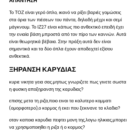
ΑΠΑΝΤΗΣΗ
Το ΤΟΖ είναι γερό όπλο, ικανό να ρίξει βαριές γομώσεις
στα όρια των πιέσεων του πάντα, δηλαδή μέχρι και σεμί
μάγκνουμ. Το ΙΖ27 είναι κάπως πιο ανθεκτικό επειδή έχει
την ενιαία βάση μπροστά από τον πίρο των καννών. Αυτά
είναι θεωρητικά βέβαια. Στην πράξη αυτά δεν είναι
σημαντικά και τα δύο όπλα έχουν αποδειχτεί εξίσου
ανθεκτικά.
ΞΗΡΑΝΣΗ ΚΑΡΥΔΙΑΣ
κυριε νικητα γεια σας.μηπως γνωριζετε πως γινετε σωστα
η φυσικη αποξηρανση της καρυδιας?
επισης μετα τη ριζα,ποιο ειναι τα καλυτερο κομματι
(ομορφοτερο),ο κορμος ή εκει που ξεκινανε τα κλαδια?
οταν καποια καρυδια πεφτει μονη της,λογω ηλικιας,μπορει
να χρησιμοποιηθει η ριζα ή ο κορμος?