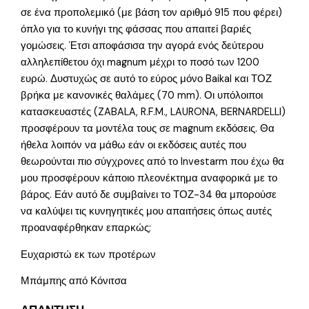
σε ένα προπολεμικό (με βάση τον αριθμό 915 που φέρει)
όπλο για το κυνήγι της φάσσας που απαιτεί βαριές
γομώσεις. Έτσι αποφάσισα την αγορά ενός δεύτερου
αλληλεπίθετου όχι magnum μέχρι το ποσό των 1200
ευρώ. Δυστυχώς σε αυτό το εύρος μόνο Baikal και ΤΟΖ
βρήκα με κανονικές θαλάμες (70 mm). Οι υπόλοιποι
κατασκευαστές (ZABALA, R.F.M., LAURONA, BERNARDELLI)
προσφέρουν τα μοντέλα τους σε magnum εκδόσεις. Θα
ήθελα λοιπόν να μάθω εάν οι εκδόσεις αυτές που
θεωρούνται πιο σύγχρονες από το Investarm που έχω θα
μου προσφέρουν κάποιο πλεονέκτημα αναφορικά με το
βάρος. Εάν αυτό δε συμβαίνει το ΤΟΖ-34 θα μπορούσε
να καλύψει τις κυνηγητικές μου απαιτήσεις όπως αυτές
προαναφέρθηκαν επαρκώς;
Ευχαριστώ εκ των προτέρων
Μπάμπης από Κόνιτσα