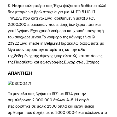
Κ. Nικήτα καλησπέρα σας.’Εχω ψάξει στο διαδίκτυο αλλά
δέν μπορώ να βρώ στοιχεία για μια AUTO 5 LIGHT
TWELVE που κατέχω.Είναι αριθμημένη μεταξύ των
2.000.000 επετειακών που επίσης δέν ξερω πότε και
γιατί βγήκαν.Εχει χρυσά νούμερα και χρυσή υπογραφή
του συγχωρεμένου.Το νούμερο της κάννης είναι Q
23922.Είναι made in Belgium.Παρακαλώ διαφωτίστε με
λίγο όσον αφορά την ιστορία της και την αξία
της,δεδομένης της άψογης (κυριολεκτώ) καταστάσεως
της.Παραθέτω και φωτογραφίες.Ευχαριστώ , Σπύρος
ΑΠΑΝΤΗΣΗ
Το μοντέλο σας βγήκε το 1971 με 1974 για την
συμπλήρωση 2 000 000 όπλων Α-5. Η σειρά
περιορίστηκε σε μόλις 2500 όπλα και είχαν ειδική
αρίθμηση που άρχιζε με το 2000 000-1 και τελείωνε στο