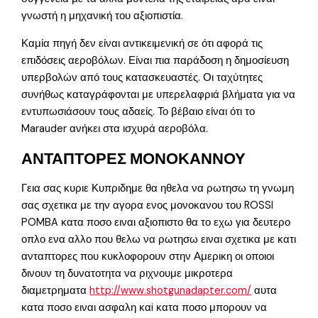
γνωστή η μηχανική του αξιοπιστία.
Καμία πηγή δεν είναι αντικειμενική σε ότι αφορά τις
επιδόσεις αεροβόλων. Είναι πια παράδοση η δημοσίευση
υπερβολών από τους κατασκευαστές. Οι ταχύτητες
συνήθως καταγράφονται με υπερελαφριά βλήματα για να
εντυπωσιάσουν τους αδαείς. Το βέβαιο είναι ότι το
Marauder ανήκει στα ισχυρά αεροβόλα.
ΑΝΤΑΠΤΟΡΕΣ ΜΟΝΟΚΑΝΝΟΥ
Γεια σας κυριε Κυπριδημε θα ηθελα να ρωτησω τη γνωμη
σας σχετικα με την αγορα ενος μονοκανου του ROSSI
POMBA κατα ποσο ειναι αξιοπιστο θα το εχω για δευτερο
οπλο ενα αλλο που θελω να ρωτησω ειναι σχετικα με κατι
ανταπτορες που κυκλοφορουν στην Αμερικη οι οποιοι
δινουν τη δυνατοτητα να ριχνουμε μικροτερα
διαμετρηματα
http://www.shotgunadapter.com/
αυτα
κατα ποσο ειναι ασφαλη καi κατα ποσο μπορουν να