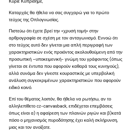
Κύριε Κυπρίδημε,
Καταρχάς θα ήθελα να σας συγχαρώ για το πρώτο
τεύχος της Οπλογνωσίας.
Πιστεύω ότι έχετε βρεί την «χρυσή τομή» στην
αρθρογραφία σε σχέση με τον ανταγωνισμό. Εννοώ ότι
στο τεύχος αυτό δεν γίνεται μια απλή περιγραφή των
χαρακτηριστικών ενός προιόντος ακολουθούμενη από την
προσωπική –υποκειμενική- γνώμη του γράφοντος (όπως
γίνεται σε έντυπα που αφορούν καθαρά τους κυνηγούς),
αλλά συνάμα δεν γίνεστε κουραστικός με υπερβολική
ανάλυση συγκεκριμένων χαρακτηριστικών που αφορούν
ειδικό κοινό.
Επί του θέματος λοιπόν, θα ήθελα να ρωτήσω, αν το
αλληλεπίθετο cz-canvasback, επιδέχεται επεμβάσεις
όπως είναι α) η αφαίρεση των πλαινών ριγών και β)κατά
πόσο ο μηχανισμός πυροδότησης έχει καλή σκλήρυνση,
μιας και τον ανοίξατε.