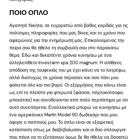
ΠΟΙΟ ΟΠΛΟ
Αγαπητέ Νικήτα, σε ευχαριστώ από βάθος καρδιάς για τις
πολύτιμες πληροφορίες που μας δίνεις και το χρόνο που
αφιερώνεις για την ενημέρωσή μας. Επικαλούμενος την
πείρα σου θα ήθελα τη συμβουλή σου στο παρακάτω
θέμα. Εδώ και δεκαπέντε χρόνια κυνηγάω με ένα
αλληλεπίθετο Investarm spa 200 magnum. Η απίθανη
απόδοση της τουφεκιάς του με έχει κάνει να το λατρέψω,
αλλά δυστυχώς τα χρόνια πέρασαν και όσο πάει μου
φαίνεται όλο και πιο βαρύ. Οι εξορμήσεις που κάνω είναι
ως επί το πλείστο για φτερωτά (φάσσα, τσιχλοκότσυφα,
μπεκάτσα) και συνοδεύονται από πολύ περπάτημα με ότι
αυτό συνεπάγεται. Εναλλακτικά μπορώ να κυνηγήσω με
ένα αμερικάνικο Marlin Model 90 δωδεκάρι που μου
άφησε ο παππούς μου. Το όπλο είναι σε εξαιρετική
κατάσταση όπως με διαβεβαίωσαν και οι δύο οπλουργοί
που πήγα να το εξετάσουν όμως δε θα ήθελα να βασιστώ