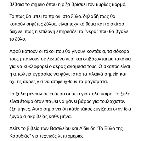
βέβαια το σημείο όπου η ρίζα βρίσκει τον κυρίως κορμό.
Το πως θα μπει το πριόνι στο ξύλο, δηλαδή πως θα
κοπούν οι φέτες ξύλου, είναι τεχνικό θέμα και το σκίτσο
δείχνει πως η επιλογή επηρεάζει τα “νερά” που θα βγάλει
το ξύλο.
Αφού κοπούν οι τάκοι που θα γίνουν κοντάκια, τα σόκορα
τους μπαίνουν σε λιωμένο κερί και στιβάζονται με τακάκια
για να κυκλοφορεί ο αέρας ανάμεσα τους. Ο σκοπός είναι
η απώλεια υγρασίας να φύγει από τα πλαϊνά σημεία και
όχι τις άκρες για να απφευχθούν τα ραγίσματα.
Τα ξύλα μένουν σε ευάερο σημείο για πολύ καιρό. Το ξύλο
είναι έτοιμο όταν πάψει να χάνει βάρος για τουλάχιστον
έξη μήνες. Αυτό σημαίνει ότι κάθε τάκος ζυγίζεται στην ίδια
ζυγαριά ακριβείας κάθε μήνα.
Δείτε το βιβλίο των Βασιλείου και Αϊδινίδη “Το Ξύλο της
Καρυδιάς” για τεχνικές λεπτομέριες.