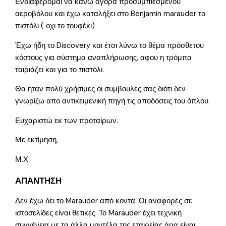
Ενδιαφέρομαι να κανω αγορά προσυμπιεσμένου
αεροβόλου και έχω καταλήξει στο Benjamin marauder το
πιστόλι ( οχι το τουφέκι)
Έχω ήδη το Discovery και έτσι λύνω το θέμα πρόσθετου
κόστους για σύστημα αναπλήρωσης, αφου η τρόμπα
ταιριάζει και για το πιστόλι.
Θα ήταν πολύ χρήσιμες οι συμβουλές σας διότι δεν
γνωρίζω απο αντικειμενική πηγή τις αποδόσεις του όπλου.
Ευχαριστώ εκ των προταίρων.
Με εκτίμηση,
Μ.Χ
ΑΠΑΝΤΗΣΗ
Δεν έχω δει το Marauder από κοντά. Οι αναφορές σε
ιστοσελίδες είναι θετικές. Το Marauder έχει τεχνική
συγγένεια με τα άλλα μοντέλα της εταιρείας άρα είναι