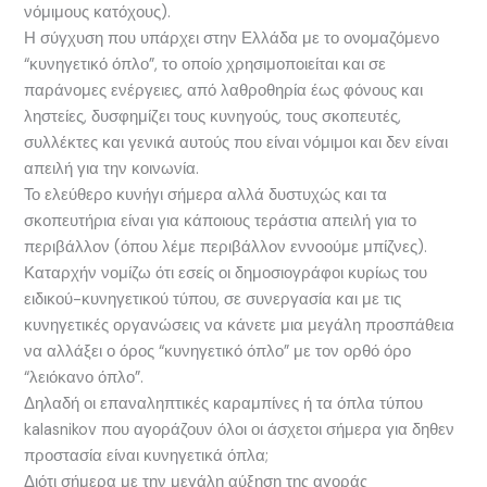
νόμιμους κατόχους).
Η σύγχυση που υπάρχει στην Ελλάδα με το ονομαζόμενο
“κυνηγετικό όπλο”, το οποίο χρησιμοποιείται και σε
παράνομες ενέργειες, από λαθροθηρία έως φόνους και
ληστείες, δυσφημίζει τους κυνηγούς, τους σκοπευτές,
συλλέκτες και γενικά αυτούς που είναι νόμιμοι και δεν είναι
απειλή για την κοινωνία.
Το ελεύθερο κυνήγι σήμερα αλλά δυστυχώς και τα
σκοπευτήρια είναι για κάποιους τεράστια απειλή για το
περιβάλλον (όπου λέμε περιβάλλον εννοούμε μπίζνες).
Καταρχήν νομίζω ότι εσείς οι δημοσιογράφοι κυρίως του
ειδικού-κυνηγετικού τύπου, σε συνεργασία και με τις
κυνηγετικές οργανώσεις να κάνετε μια μεγάλη προσπάθεια
να αλλάξει ο όρος “κυνηγετικό όπλο” με τον ορθό όρο
“λειόκανο όπλο”.
Δηλαδή οι επαναληπτικές καραμπίνες ή τα όπλα τύπου
kalasnikov που αγοράζουν όλοι οι άσχετοι σήμερα για δηθεν
προστασία είναι κυνηγετικά όπλα;
Διότι σήμερα με την μεγάλη αύξηση της αγοράς