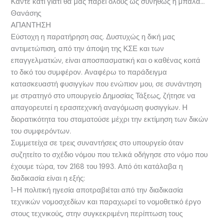
Κάντε κάτι γιατί θα μας πάρει όλους ως συνήθως η μπάλα…
Θανάσης
ΑΠΑΝΤΗΣΗ
Εύστοχη η παρατήρηση σας. Δυστυχώς η δική μας
αντιμετώπιση, από την άποψη της ΚΣΕ και των
επαγγελματιών, είναι αποσπασματική και ο καθένας κοιτά
το δικό του συμφέρον. Αναφέρω το παράδειγμα
κατασκευαστή φυσιγγίων που ενώπιον μου, σε συνάντηση
με στρατηγό στο υπουργείο Δημοσίας Τάξεως, ζήτησε να
απαγορευτεί η ερασιτεχνική αναγόμωση φυσιγγίων. Η
διορατικότητα του σταματούσε μέχρι την εκτίμηση των δικών
του συμφερόντων.
Συμμετείχα σε τρεις συναντήσεις στο υπουργείο όταν
συζητείτο το σχέδιο νόμου που τελικά οδήγησε στο νόμο που
έχουμε τώρα, τον 2168 του 1993. Από ότι κατάλαβα η
διαδικασία είναι η εξής:
1-Η πολιτική ηγεσία αποτραβιέται από την διαδικασία
τεχνικών νομοσχεδίων και παραχωρεί το νομοθετικό έργο
στους τεχνικούς, στην συγκεκριμένη περίπτωση τους