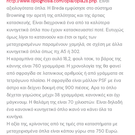
http://www.oplognosia.com/opla/opla28.php
. Είναι
αξιολογότατα όπλα. Η Breda εμφύσησε στο σύστημα
Browning την αρετή της απλότητας και της άρτιας
κατασκευής. Είναι διαχρονικά ένα από τα καλύτερα
κυνηγετικά όπλα που έχουν κατασκευαστεί ποτέ. Ευτυχώς
όμως λίγοι το κατανοούν και έτσι οι τιμές των
μεταχειρισμένων παραμένουν χαμηλά, σε σχέση με άλλα
κυνηγετικά όπλα όπως πχ Α5 ή 302.
Η καραμπίνα σας έχει αυλό 18,2, φουλ τσοκ, το βάρος της
κάννης είναι 760 γραμμάρια. Η χρονολογία της θα φανεί
από σφραγίδα σε λατινικους αριθμούς ή από γράμματα σε
τετράγωνο πλαίσιο. Η σφραγίδα είναι μάλλον PSF με ένα
άστρο και δείχνει δοκιμή στις 900 πιέσεις. Αρα το όπλο
δέχεται γομώσεις μέχρι 38 γραμμάρια, κανονικές και όχι
μάγκνουμ. Η θαλάμη της είναι 70 χιλιοστών. Είναι δηλαδή
ένα κανονικό κυνηγετικό όπλο ικανό να κάνει όλα τα
κυνήγια.
Η αξία της, κρίνοντας από τις τιμές στα καταστήματα με
μεταχειρισμένα όπλα είναι κάπου γύρω στα 750 Ευρώ.