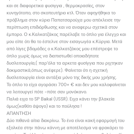
και σε διαφορετικα φυσιγγια , θερμοκρασίες, στον
κυνηγότοπο, στο σκοπευτήριο κτλ. Όταν αφηγήθηκα το
πρόβλημα στον κύριο Παπατσαρούχα μου απέκλεισε την
περίπτωση επιδιόρθωσης και να αναφερω σχετικά στον
έμπορο. Ο κ.Καλκατζάκος παρέλαβε το όπλο για έλεγχο και
μου είπε ότι θα το έστελνε στον εισαγωγέα κ.Κύργια. Μετά
από λίγες βδομάδες ο κ.Καλκατζάκος μου επέστρεψε το
όπλο χωρίς όμως να διαπιστωθεί οποιαδήποτε
δυσλειτουργία,( παρ’όλα τα αρκετα φυσίγγια που ριχτηκαν
δοκιμαστικά,όπως ανέφερε). Φαίνεται ότι η σχετική
δυσλειτουργία είναι αντάξια μόνο της δικής μου χρήσης.
Το όπλο το είχα αγοράσει 700+ € και δεν μου καλοφαίνεται
να λειτουργεί πότε -πότε σαν μονόκανο.
Παλιά ειχα το SP Baikal (USSR). Eιχα κάνει την βλακεία
όμως(καθότι άψογο) και το πούλησα !
ΑΠΑΝΤΗΣΗ
Δύο πιθανά αίτια διακρίνω. Το ένα είναι κακή εφαρμογή του
εξολκέα στην πάνω κάννη με αποτέλεσμα να φρακάρει το