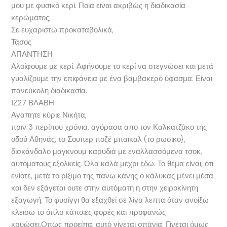
μου με φυσικό κερί. Ποια είναι ακριβώς η διαδικασία
κερώματος;
Σε ευχαριστώ προκαταβολικά,
Τάσος
ΑΠΑΝΤΗΣΗ
Αλοίφουμε με κερί. Αφήνουμε το κερί να στεγνώσει και μετά
γυαλίζουμε την επιφάνεια με ένα βαμβακερό ύφασμα. Είναι
πανεύκολη διαδικασία.
ΙΖ27 ΒΛΑΒΗ
Αγαπητε κύριε Νικήτα,
πριν 3 περίπου χρόνια, αγόρασα απο τον Καλκατζάκο της
οδού Αθηνάς, το Σουπερ ποζέ μπαικαλ (το ρωσικο},
δισκάνδαλο μαγκνουμ καρυδιά με εναλλασσόμενα τσοκ,
αυτόματους εξολκείς. Όλα καλά μεχρι εδώ. Το θέμα είναι, ότι
ενίοτε, μετά το ρίξιμο της πανω κάνης ο κάλυκας μένει μέσα
και δεν εξάγεται ουτε στην αυτόματη η στην χειροκίνητη
εξαγωγή. Το φυσίγγι θα εξαχθεί σε λίγα λεπτα όταν ανοίξω
κλεισω το όπλο κάποιες φορές και προφανώς
κρυώσει.Οπως προείπα, αυτό γίνεται σπάνια. Γίνεται όμως