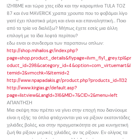
IZH18ME και τώρα χτες είδα και την καραμπίνα TULA TOZ
87 και ένα MAVERICK χραπα χρουπα που το φοβάμαι λίγο
γιατί έχει πλαστικά μέρη και είναι και επαναληπτική… Ποιο
από τα τρία να διαλέξω? Μήπως έχετε εσείς μια άλλη
επιλογή με τα ίδια λεφτά περίπου?
εδω ειναι οι συνδεσμοι των παραπανω οπλων:
http://shop.mihailos.gr/index.php?
page=shop.product_details&flypage=ilvm_fly1_grey.tpl&pr
oduct_id=298&category_id=4&option=com_virtuemart&I
temid=2&vmcchk=1&Itemid=2
http://www.npapadakis.gr/product.php?products_id=1132
http://www.kirgias.gr/default.asp?
page=listview&LangId=316&MID=7&CID=2&menu=left
ΑΠΑΝΤΗΣΗ
Μια σκέψη που πρέπει να γίνει στην εποχή που διανύουμε
είναι η εξής: τα όπλα φτιάχνονται για να ρίξουν εκατοντάδες
χιλιάδες βολές, και στην πραγματικότητα σε μια κυνηγετική
ζωή θα ρίξουν μερικές χιλιάδες, αν τις ρίξουν. Εν ολίγοις τα