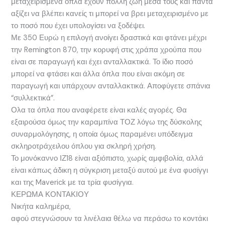
μεταχειρισμένα όπλα έχουν πολλή ζωή μέσα τους και πάντα
αξίζει να βλέπει κανείς τι μπορεί να βρει μεταχειρισμένο με
το ποσό που έχει υπολογίσει να ξοδέψει.
Με 350 Ευρώ η επιλογή ανοίγει δραστικά και φτάνει μέχρι
την Remington 870, την κορυφή στις χράπα χρούπα που
είναι σε παραγωγή και έχει ανταλλακτικά. Το ίδιο ποσό
μπορεί να φτάσει και άλλα όπλα που είναι ακόμη σε
παραγωγή και υπάρχουν ανταλλακτικά. Αποφύγετε σπάνια
“συλλεκτικά”.
Ολα τα όπλα που αναφέρετε είναι καλές αγορές. Θα
εξαιρούσα όμως την καραμπίνα ΤΟΖ λόγω της δύσκολης
συναρμολόγησης, η οποία όμως παραμένει υπόδειγμα
σκληροτράχειλου όπλου για σκληρή χρήση.
Το μονόκαννο ΙΖ18 είναι αξιόπιστο, χωρίς αμφιβολία, αλλά
είναι κάπως άδικη η σύγκριση μεταξύ αυτού με ένα φυσίγγι
και της Maverick με τα τρία φυσίγγια.
ΚΕΡΩΜΑ ΚΟΝΤΑΚΙΟΥ
Νικήτα καλημέρα,
αφού στεγνώσουν τα λινέλαια θέλω να περάσω το κοντάκι