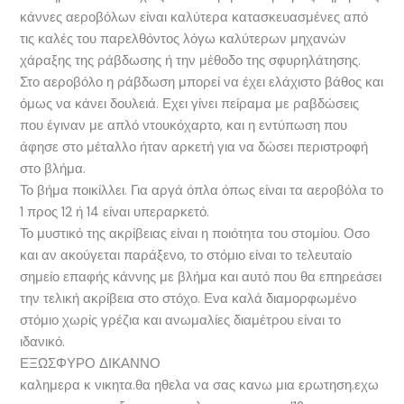
κάννες αεροβόλων είναι καλύτερα κατασκευασμένες από
τις καλές του παρελθόντος λόγω καλύτερων μηχανών
χάραξης της ράβδωσης ή την μέθοδο της σφυρηλάτησης.
Στο αεροβόλο η ράβδωση μπορεί να έχει ελάχιστο βάθος και
όμως να κάνει δουλειά. Εχει γίνει πείραμα με ραβδώσεις
που έγιναν με απλό ντουκόχαρτο, και η εντύπωση που
άφησε στο μέταλλο ήταν αρκετή για να δώσει περιστροφή
στο βλήμα.
Το βήμα ποικίλλει. Για αργά όπλα όπως είναι τα αεροβόλα το
1 προς 12 ή 14 είναι υπεραρκετό.
Το μυστικό της ακρίβειας είναι η ποιότητα του στομίου. Οσο
και αν ακούγεται παράξενο, το στόμιο είναι το τελευταίο
σημείο επαφής κάννης με βλήμα και αυτό που θα επηρεάσει
την τελική ακρίβεια στο στόχο. Ενα καλά διαμορφωμένο
στόμιο χωρίς γρέζια και ανωμαλίες διαμέτρου είναι το
ιδανικό.
ΕΞΩΣΦΥΡΟ ΔΙΚΑΝΝΟ
καλημερα κ νικητα.θα ηθελα να σας κανω μια ερωτηση.εχω