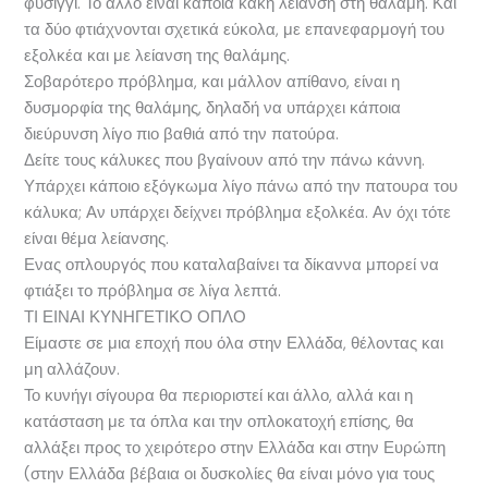
φυσίγγι. Το άλλο είναι κάποια κακή λείανση στη θαλάμη. Και
τα δύο φτιάχνονται σχετικά εύκολα, με επανεφαρμογή του
εξολκέα και με λείανση της θαλάμης.
Σοβαρότερο πρόβλημα, και μάλλον απίθανο, είναι η
δυσμορφία της θαλάμης, δηλαδή να υπάρχει κάποια
διεύρυνση λίγο πιο βαθιά από την πατούρα.
Δείτε τους κάλυκες που βγαίνουν από την πάνω κάννη.
Υπάρχει κάποιο εξόγκωμα λίγο πάνω από την πατουρα του
κάλυκα; Αν υπάρχει δείχνει πρόβλημα εξολκέα. Αν όχι τότε
είναι θέμα λείανσης.
Ενας οπλουργός που καταλαβαίνει τα δίκαννα μπορεί να
φτιάξει το πρόβλημα σε λίγα λεπτά.
ΤΙ ΕΙΝΑΙ ΚΥΝΗΓΕΤΙΚΟ ΟΠΛΟ
Είμαστε σε μια εποχή που όλα στην Ελλάδα, θέλοντας και
μη αλλάζουν.
Το κυνήγι σίγουρα θα περιοριστεί και άλλο, αλλά και η
κατάσταση με τα όπλα και την οπλοκατοχή επίσης, θα
αλλάξει προς το χειρότερο στην Ελλάδα και στην Ευρώπη
(στην Ελλάδα βέβαια οι δυσκολίες θα είναι μόνο για τους