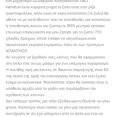
ενα μηχανισμο εξωσφυρου πλαγιοκαννου cal12
hamilton.ειναι κομψοτεχνημα.το ξυλο ειναι απο ριζα
τριανταφυλλιας αλλα ειναι σε κακη κατασταση (το ξυλο).θα
ηθελα να με κατευθυνετε που να απευθυνθω για κατασκευη
ή τοποθετηση κανων και ξυστου.το 1995 ρωτησα καποιον
επωνυμο επισκευαστη και μου ζητησε για το ξυστο 750
χιλιαδες δραχμες οποτε επαψα να ασχολουμαι.ειναι
οικογενειακο κειμηλιο.ευχαριστω πολυ εκ των προτερων
ΑΠΑΝΤΗΣΗ
Αν εννοείτε να βρεθούν νέες κάννες που θα εφαρμόσουν
στο όπλο τότε όντως μιλάμε για ένα υπέρογκο λογαριασμό.
Η συνήθης τιμή για κάννες σε δίκαννα παραγωγής είναι 80
τοις εκατό της τιμής του καινούργιου όπλου, και εκεί έχουν
έτοιμα ανταλλακτικά. Φανταστείτε πόσο θα κοστίσει όταν η
υπόθεση αρχίζει από το μηδέν και περιλαμβάνει την
σχεδίαση των καννών.
Δεν υπάρχει τρόπος μια τόσο εξειδικευμένη δουλειά να γίνει
φτηνά. Καλύτερα είναι λοιπόν να γίνει μια προληπτική
συντήρηση σε ότι έχει απομείνει από το όπλο και έτσι να