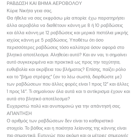
ΡΑΒΔΩΣΗ ΚΑΙ ΒΗΜΑ ΑΕΡΟΒΟΛΟΥ
Κύριε Νικήτα γεια σας.
Θα ήθελα να σας εκφράσω μία απορία: έχω παρατηρήσει
άλλα αεροβόλα να διαθέτουν κάννη με 8 ή 10 ραβδώσεις
και άλλα κάννη με 12 ραβδώσεις και μερικά πιστόλια μικρής
ισχύος κάννη με 5 ραβδώσεις. Υποθέτω ότι όσο
περισσότερες ραβδώσεις τόσο καλύτερα όσον αφορά στο
βλητικό αποτέλεσμα. Αληθεύει αυτό? Και αν ναι, τι σημαίνει
αυτό συγκεκριμένα και πρακτικά ως προς την ταχύτητα,
ευθυβολία και ακρίβεια του βλήματος? Επίσης, παίζει ρόλο
και το ”βήμα στρέψης” (αν το λέω σωστά, διορθώστε με)
των ραβδώσεων που άλλες φορές είναι 1 προς 12” και άλλες
1 προς 14”. Τι σημαίνουν όλα αυτά και τι αντίκρισμα έχουν και
αυτά στο βλητικό αποτέλεσμα?
Ευχαριστώ πολύ και ανυπομονώ για την απάντησή σας.
ΑΠΑΝΤΗΣΗ
Ο αριθμός των ραβδώσεων δεν είναι το καθοριστικό
στοιχείο. Το βάθος και η ποιότητα λείανσης της κάννης είναι
πιο σημαντικά. Ευτυχώς που ακόμη και οι μέτριες σημερινές