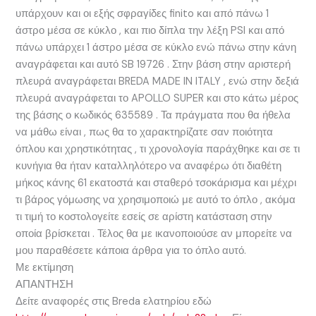
υπάρχουν και οι εξής σφραγίδες finito και από πάνω 1
άστρο μέσα σε κύκλο , και πιο δίπλα την λέξη PSI και από
πάνω υπάρχει 1 άστρο μέσα σε κύκλο ενώ πάνω στην κάνη
αναγράφεται και αυτό SB 19726 . Στην βάση στην αριστερή
πλευρά αναγράφεται BREDA MADE IN ITALY , ενώ στην δεξιά
πλευρά αναγράφεται το APOLLO SUPER και στο κάτω μέρος
της βάσης ο κωδικός 635589 . Τα πράγματα που θα ήθελα
να μάθω είναι , πως θα το χαρακτηρίζατε σαν ποιότητα
όπλου και χρηστικότητας , τι χρονολογία παράχθηκε και σε τι
κυνήγια θα ήταν καταλληλότερο να αναφέρω ότι διαθέτη
μήκος κάνης 61 εκατοστά και σταθερό τσοκάρισμα και μέχρι
τι βάρος γόμωσης να χρησιμοποιώ με αυτό το όπλο , ακόμα
τι τιμή το κοστολογείτε εσείς σε αρίστη κατάσταση στην
οποία βρίσκεται . Τέλος θα με ικανοποιούσε αν μπορείτε να
μου παραθέσετε κάποια άρθρα για το όπλο αυτό.
Με εκτίμηση
ΑΠΑΝΤΗΣΗ
Δείτε αναφορές στις Breda ελατηρίου εδώ