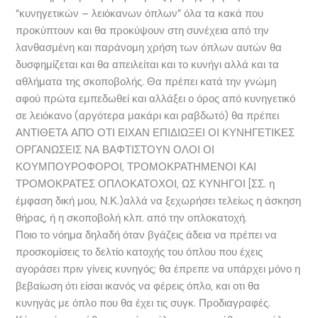
“κυνηγετικών – λειόκανων όπλων” όλα τα κακά που
προκύπτουν και θα προκύψουν στη συνέχεια από την
λανθασμένη και παράνομη χρήση των όπλων αυτών θα
δυσφημίζεται και θα απειλείται και το κυνήγι αλλά και τα
αθλήματα της σκοποβολής. Θα πρέπει κατά την γνώμη
αφού πρώτα εμπεδωθεί και αλλάξει ο όρος από κυνηγετικό
σε λειόκανο (αργότερα μακάρι και ραβδωτό) θα πρέπει
ΑΝΤΙΘΕΤΑ ΑΠΌ ΟΤΙ ΕΙΧΑΝ ΕΠΙΔΙΩΞΕΙ ΟΙ ΚΥΝΗΓΕΤΙΚΕΣ
ΟΡΓΑΝΩΣΕΙΣ ΝΑ ΒΑΦΤΙΣΤΟΥΝ ΟΛΟΙ ΟΙ
ΚΟΥΜΠΟΥΡΟΦΟΡΟΙ, ΤΡΟΜΟΚΡΑΤΗΜΕΝΟΙ ΚΑΙ
ΤΡΟΜΟΚΡΑΤΕΣ ΟΠΛΟΚΑΤΟΧΟΙ, ΩΣ ΚΥΝΗΓΟΙ [ΣΣ. η
έμφαση δική μου, Ν.Κ.)αλλά να ξεχωρήσει τελείως η άσκηση
θήρας, ή η σκοποβολή κλπ. από την οπλοκατοχή.
Ποιο το νόημα δηλαδή όταν βγάζεις άδεια να πρέπει να
προσκομίσεις το δελτίο κατοχής του όπλου που έχεις
αγοράσει πριν γίνεις κυνηγός; θα έπρεπε να υπάρχει μόνο η
βεβαίωση ότι είσαι ικανός να φέρεις όπλο, και οτι θα
κυνηγάς με όπλο που θα έχει τις συγκ. Προδιαγραφές.