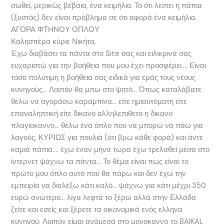
σωθεί, μερικώς βέβαια, ένα κειμήλιο. Το ότι λείπει η πάπια
(ξυστός) δεν είναι πρόβλημα σε ότι αφορά ένα κειμήλιο.
ΑΓΟΡΑ ΦΤΗΝΟΥ ΟΠΛΟΥ
Καλησπέρα κύριε Νικήτα,
Έχω διαβάσει τα πάντα στο Site σας και ειλικρινά σας
ευχαριστώ για την βοήθεια που μου έχει προσφέρει…. Είναι
τόσο πολύτιμη η βοήθεια σας ειδικά για εμάς τους νέους
κυνηγούς… Λοιπόν θα μπω στο ψητό… Όπως καταλάβατε
θέλω να αγοράσω καραμπίνα… είτε ημιαυτόματη είτε
επαναληπτική είτε δικανο αλληλεπιθετο η δικανο
πλαγιοκαννο… θέλω ένα όπλο που να μπορώ να πάω για
λαγούς, ΚΥΡΙΩΣ για πουλιά (ότι βρω κάθε φορά) και άντε
καμιά πάπια…. έχω έναν μήνα τώρα έχω τρελαθεί μέσα στο
ίντερνετ ψάχνω τα πάντα… Το θέμα είναι πως είναι το
πρώτο μου όπλο αυτό που θα πάρω και δεν έχω την
εμπειρία να διαλέξω κάτι καλό… ψάχνω για κάτι μέχρι 350
ευρώ ανώτερο… λίγα λεφτά το ξέρω αλλά στην Ελλάδα
ζείτε και εσείς και ξέρετε τα οικονομικά ενός ελληνα
κυνηγού. Λοιπόν είμαι ανάμεσά στο μονοκαννo το BAIKAL