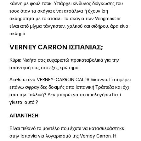
κάννη με φουλ τσοκ. Υπάρχει κίνδυνος διόγκωσης του
τσοκ όταν τα σκάγια είναι ατσάλινα ή έχουν ίση
σκληρότητα με το ατσάλι. Τα σκάγια των Wingmaster
είναι από μίγμα τάνγκστεν, χαλκού και σιδήρου, άρα είναι
σκληρά.
VERNEY CARRON ΙΣΠΑΝΙΑΣ;
Κύριε Νικήτα σας ευχαριστώ προκαταβολικά για την
απάντησή σας στο εξής ερώτημα:
Διαθέτω ένα VERNEY-CARRON CAL.16 δίκαννο. Γιατί φέρει
επάνω σφραγίδες δοκιμής απο Ισπανική Τράπεζα και όχι
απο την Γαλλική? Δεν μπορώ να το αιτιολογήσω.Γιατί
γίνεται αυτό ?
ΑΠΑΝΤΗΣΗ
Είναι πιθανό το μοντέλο που έχετε να κατασκευάστηκε
στην Ισπανία για λογαριασμό της Verney Carron. Η