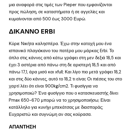
μια αναφορά στις τιμές των Pieper που εμφανίζονται
προς πώληση, σε καταστήματα ή σε αγγελίες και
κυμαίνονται από 500 έως 3000 Ευρώ.
ΔΙΚΑΝΝΟ ERBI
Κύριε Νικήτα καλησπέρα. Έχω στην κατοχή μου ένα
ισπανικό πλαγιόκανο του πατέρα μου μάρκας Erbi. Το
όπλο στις κάννες από κάτω γράφει στη μεν δεξιά 18,5 και
έχει 3 αστέρια από πάνω στη δε αριστερή 18,5 και από
πάνω 17,1, άρα μισό και xfull; Και λίγο πιο μετά γράφει 18,2
και στις δύο κάννες, αυτό το 18,2 τι είναι; Οι πιέσεις του στο
χαρτί λέει ότι είναι 900kg/cm2. Τι φυσίγγια να
χρησιμοποιώ? Ένα φυσίγγιο που ο κατασκευαστής δίνει
Pmax 650-670 μπορώ να το χρησιμοποιήσω; Είναι
κατάλληλο για κυνήγι μπεκάτσας με διασποράς;
Ευχαριστώ και συγνώμη αν σας κούρασα.
ΑΠΑΝΤΗΣΗ