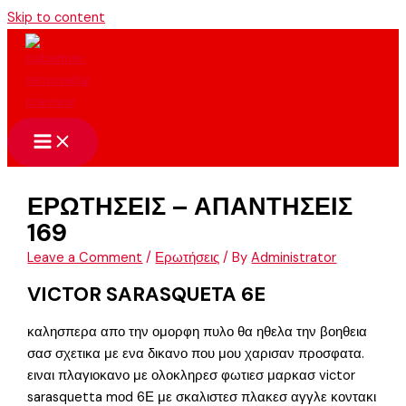
Skip to content
ΕΡΩΤΗΣΕΙΣ – ΑΠΑΝΤΗΣΕΙΣ
169
Leave a Comment
/
Ερωτήσεις
/ By
Administrator
VICTOR SARASQUETA 6E
καλησπερα απο την ομορφη πυλο θα ηθελα την βοηθεια
σασ σχετικα με ενα δικανο που μου χαρισαν προσφατα.
ειναι πλαγιοκανο με ολοκληρεσ φωτιεσ μαρκασ victor
sarasquetta mοd 6Ε με σκαλιστεσ πλακεσ αγγλε κοντακι