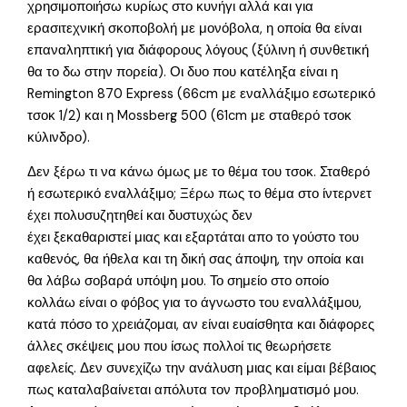
χρησιμοποιήσω κυρίως στο κυνήγι αλλά και για
ερασιτεχνική σκοποβολή με μονόβολα, η οποία θα είναι
επαναληπτική για διάφορους λόγους (ξύλινη ή συνθετική
θα το δω στην πορεία). Οι δυο που κατέληξα είναι η
Remington 870 Express (66cm με εναλλάξιμο εσωτερικό
τσοκ 1/2) και η Mossberg 500 (61cm με σταθερό τσοκ
κύλινδρο).
Δεν ξέρω τι να κάνω όμως με το θέμα του τσοκ. Σταθερό
ή εσωτερικό εναλλάξιμο; Ξέρω πως το θέμα στο ίντερνετ
έχει πολυσυζητηθεί και δυστυχώς δεν
έχει ξεκαθαριστεί μιας και εξαρτάται απο το γούστο του
καθενός, θα ήθελα και τη δική σας άποψη, την οποία και
θα λάβω σοβαρά υπόψη μου. Το σημείο στο οποίο
κολλάω είναι ο φόβος για το άγνωστο του εναλλάξιμου,
κατά πόσο το χρειάζομαι, αν είναι ευαίσθητα και διάφορες
άλλες σκέψεις μου που ίσως πολλοί τις θεωρήσετε
αφελείς. Δεν συνεχίζω την ανάλυση μιας και είμαι βέβαιος
πως καταλαβαίνεται απόλυτα τον προβληματισμό μου.