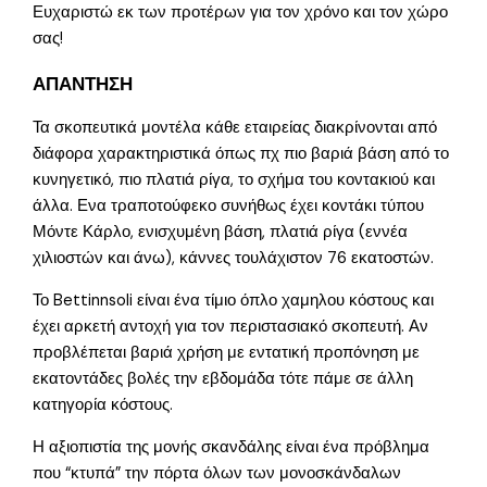
Ευχαριστώ εκ των προτέρων για τον χρόνο και τον χώρο
σας!
ΑΠΑΝΤΗΣΗ
Τα σκοπευτικά μοντέλα κάθε εταιρείας διακρίνονται από
διάφορα χαρακτηριστικά όπως πχ πιο βαριά βάση από το
κυνηγετικό, πιο πλατιά ρίγα, το σχήμα του κοντακιού και
άλλα. Ενα τραποτούφεκο συνήθως έχει κοντάκι τύπου
Μόντε Κάρλο, ενισχυμένη βάση, πλατιά ρίγα (εννέα
χιλιοστών και άνω), κάννες τουλάχιστον 76 εκατοστών.
Το Bettinnsoli είναι ένα τίμιο όπλο χαμηλου κόστους και
έχει αρκετή αντοχή για τον περιστασιακό σκοπευτή. Αν
προβλέπεται βαριά χρήση με εντατική προπόνηση με
εκατοντάδες βολές την εβδομάδα τότε πάμε σε άλλη
κατηγορία κόστους.
Η αξιοπιστία της μονής σκανδάλης είναι ένα πρόβλημα
που “κτυπά” την πόρτα όλων των μονοσκάνδαλων