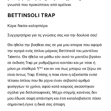
γνωστά που προκύπτουν από αμέλεια.
BETTINSOLI TRAP
Κύριε Νικίτα καλησπέρα.
Συγχαρητήρια για τις γνώσεις σας και την δουλειά σας!
Θα ηθελα την βοηθεια σας σε μια μου απορια που αφορά
την αγορά ενός όπλου μάρκας Bettinsoli του μοντέλου
Talento. Θα ήθελα να μάθω εάν αυτό το μοντέλο βγαίνει
σε έκδοση Trap με ρυθμιζόμενο κοντάκι και με τσοκ ή
μόνο με σταθερά */** και αν ναι πως μπορώ να ξέρω οτι
είναι όντως Trap; Επίσης η ποια είναι η αξιοπιστία ενόσ
τέτοιου όπλου που θα ρίχνει έναν σεβαστό αριθμό
φυσιγγίων το χρόνο, αφού κατά καιρούς ακούστηκαν
σχόλια για διπλοτουφεκιές. Μέχρι στιγμής κανένας δεν
μου έδωσε σαφή απάντηση και έτσι καταλαβαίνετε πόσο
σημαντική έγινε η δικιά σας άποψη.