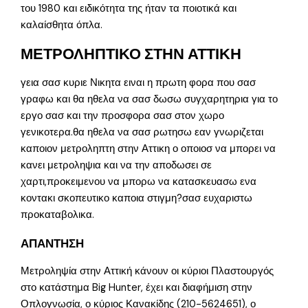
του 1980 και ειδικότητα της ήταν τα ποιοτικά και
καλαίσθητα όπλα.
ΜΕΤΡΟΛΗΠΤΙΚΟ ΣΤΗΝ ΑΤΤΙΚΗ
γεια σασ κυριε Νικητα ειναι η πρωτη φορα που σασ
γραφω και θα ηθελα να σασ δωσω συγχαρητηρια για το
εργο σασ και την προσφορα σασ στον χωρο
γενικοτερα.θα ηθελα να σασ ρωτησω εαν γνωριζεται
καποιον μετροληπτη στην Αττικη ο οποιοσ να μπορει να
κανει μετροληψια και να την αποδωσει σε
χαρτι,προκειμενου να μπορω να κατασκευασω ενα
κοντακι σκοπευτικο καποια στιγμη?σασ ευχαριστω
προκαταβολικα.
ΑΠΑΝΤΗΣΗ
Μετροληψία στην Αττική κάνουν οι κύριοι Πλαστουργός
στο κατάστημα Big Hunter, έχει και διαφήμιση στην
Οπλογνωσία, ο κύριος Κανακίδης (210-5624651), ο