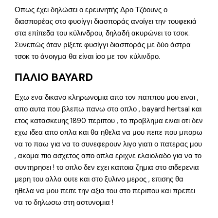
Οπως έχει δηλώσει ο ερευνητής Δρο Τζόουνς ο
διασπορέας στο φυσίγγι διασποράς ανοίγει την τουφεκιά
στα επίπεδα του κύλινδρου, δηλαδή ακυρώνει το τσοκ.
Συνεπώς όταν ρίξετε φυσίγγι διασποράς με δύο άστρα
τσοκ το άνοιγμα θα είναι ίσο με τον κύλινδρο.
ΠΑΛΙΟ BAYARD
Εχω ενα δικανο κληρωνομια απο τον παππου μου ειναι ,
απο αυτα που βλεπω πανω στο οπλο , bayard hertsal και
ετος κατασκευης 1890 περιπου , το προβλημα ειναι οτι δεν
εχω ιδεα απο οπλα και θα ηθελα να μου πειτε που μπορω
να το παω για να το συνεφερουν λιγο γιατι ο πατερας μου
, ακομα πιο ασχετος απο οπλα εριχνε ελαιολαδο για να το
συντηρησει ! το οπλο δεν εχει καποια ζημια στο σιδερενια
μερη του αλλα ουτε και στο ξυλινο μερος , επισης θα
ηθελα να μου πειτε την αξια του στο περιπου και πρεπει
να το δηλωσω στη αστυνομια !