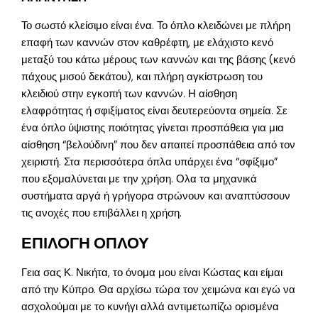
Το σωστό κλείσιμο είναι ένα. Το όπλο κλειδώνει με πλήρη
επαφή των καννών στον καθρέφτη, με ελάχιστο κενό
μεταξύ του κάτω μέρους των καννών και της βάσης (κενό
πάχους μισού δεκάτου), και πλήρη αγκίστρωση του
κλειδιού στην εγκοπή των καννών. Η αίσθηση
ελαφρότητας ή σφιξίματος είναι δευτερεύοντα σημεία. Σε
ένα όπλο ύψιστης ποιότητας γίνεται προσπάθεια για μια
αίσθηση “βελούδινη” που δεν απαιτεί προσπάθεια από τον
χειριστή. Στα περισσότερα όπλα υπάρχει ένα “σφίξιμο”
που εξομαλύνεται με την χρήση. Ολα τα μηχανικά
συστήματα αργά ή γρήγορα στρώνουν και αναπτύσσουν
τις ανοχές που επιβάλλει η χρήση.
ΕΠΙΛΟΓΗ ΟΠΛΟΥ
Γεια σας Κ. Νικήτα, το όνομα μου είναι Κώστας και είμαι
από την Κύπρο. Θα αρχίσω τώρα τον χειμώνα και εγώ να
ασχολούμαι με το κυνήγι αλλά αντιμετωπίζω ορισμένα