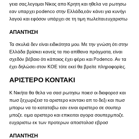
γεια σας.λεγομαι Νίκος απο Κρητη και ηθελα να ρωτησω
εαν υπαρχει podenco στην Ελλάδα,εάν κάνει για κυνήγι
λαγού και εφόσον υπάρχει σε τη τιμη πωλείται.ευχαριστω
ΑΠΑΝΤΗΣΗ
Τα σκυλιά δεν είναι ειδικότητα μου. Με την γνώση ότι στην
Ελλάδα βρίσκει κανείς τα πιο απίθανα πράγματα, είναι
σχεδόν βέβαιο ότι κάποιος έχει φέρει και Podenco. Αν τα
έχει δηλώσει στον ΚΟΕ τότε εκεί θα βρείτε πληροφορίες.
ΑΡΙΣΤΕΡΟ ΚΟΝΤΑΚΙ
Κ Νικήτα θα θελα να σασ ρωτησω ποιεσ οι διαφορεσ και
πωσ ξεχωριζεισ το αριστερο κοντακι απ το δεξι και πωσ
μπορω να το καταταβω εαν ειναι αριστερο σε σουπερ
μποζε. ειμα αριστερο και επικειται αγορα σουπερμποζε.
ευχαριστω εκ των προτερων αποστολοσ εβροσ
ΑΠΑΝΤΗΣΗ