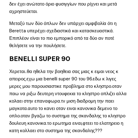
δεν έχει ανώτατο όριο φυσιγγίων που ρίχνει και μετά
αχρηστεύεται.
Μεταξύ των δύο όπλων δεν υπάρχει αμφιβολία ότι η
Beretta υπερέχει σχεδιαστικά και κατασκευαστικά.
Επιπλέον είναι το πιο εμπορικό από τα δύο αν ποτέ
θελήσετε να την πουλήσετε.
BENELLI SUPER 90
Χερεται..θα ηθελα την βοηθεια σας μιας κ ειμαι νεος κ
απειρος.εχω μια benelli super 90 του 96.εδω κ λιγες
μερες μου παρουσιαστικε προβλημα στο κληστρο.οταν
παω να ριξω δευτερη ντουφεκια το κληστρο οπλιζει αλλα
κολαει στην επαναφωρα.τν μιση διαδρομη την παει
μαγκοτα.αυτο το κανει οταν ειναι κανονικα δεμενο το
οπλο.οταν βγαζω το συστημα της σκανδαλης το κληστρο
δουλευη κανονικα.το ερωτημα ειναι,φτεει το ελατηρειο η
κατη κολλαει στο συστημα της σκανδαλης???