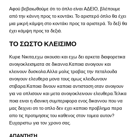
Αφού βεβαιωθούμε ότι το όπλο είναι ΑΔΕΙΟ, βλέπουμε
από την κάννη προς το κοντάκι. Το αριστερό όπλο θα έχει
μια μικρή κάμψη στο κοντάκι προς τα αριστερά. Το δεξί θα
έχει κάμψη προς τα δεξιά.
ΤΟ ΣΩΣΤΟ ΚΛΕΙΣΙΜΟ
Κυριε Νικιτα,εχω ακουσει και εχω δει αρκετα διαφορετικα
ανοιγοκλεισιματα σε δικαννα.Καποια ανοιγουν και
κλεινουν δυσκολα.Αλλα μολις τραβας την πεταλουδα
ανοιγουν ελευθερα μονα τους ομως κλειδωνουν
στιβαρα.Καποια δινουν καποια αντισταση οταν ανοιγουν
για να οπλισουν και μετα ανοιγοκλεινουν ελευθερα.Τελικα
ποια ειναι η ιδανικη συμπεριφορα ενος δικαννου που να
μας δειχνει οτι το οπλο δεν εχει καποιο προβλημα περα
απο τις προτιμησεις του καθενος στον τομεα αυτον?
Ευχαριστω για τον χρονο σας.
ΑΠΑΝΤΗΣΗ