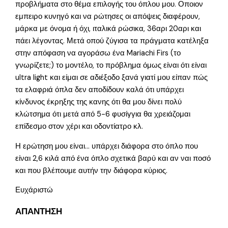
προβλήματα στο θέμα επιλογής του όπλου μου. Οποιον
εμπειρο κυνηγό και να ρώτησες οι απόψεις διαφέρουν,
μάρκα με όνομα ή όχι, ιταλικά ρώσικα, 36αρι 20αρι και
πάει λέγοντας. Μετά οπού ζύγισα τα πράγματα κατέληξα
στην απόφαση να αγοράσω ένα Mariachi Firs (το
γνωρίζετε;) το μοντέλο, το πρόβλημα όμως είναι ότι είναι
ultra light και είμαι σε αδιέξοδο ξανά γιατί μου είπαν πώς
τα ελαφριά όπλα δεν αποδίδουν καλά ότι υπάρχει
κίνδυνος έκρηξης της κανης ότι θα μου δίνει πολύ
κλώτσημα ότι μετά από 5-6 φυσίγγια θα χρειάζομαι
επίδεσμο στον χέρι και οδοντίατρο κλ.
Η ερώτηση μου είναι… υπάρχει διάφορα στο όπλο που
είναι 2,6 κιλά από ένα όπλο σχετικά βαρύ και αν ναι ποσό
και που βλέπουμε αυτήν την διάφορα κύριος.
Ευχάριστώ
ΑΠΑΝΤΗΣΗ