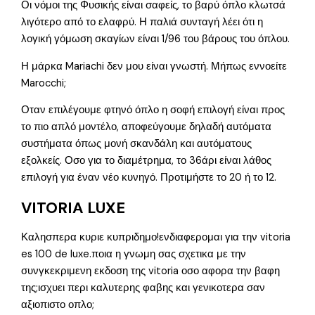
Οι νόμοι της Φυσικής είναι σαφείς, το βαρύ όπλο κλωτσά
λιγότερο από το ελαφρύ. Η παλιά συνταγή λέει ότι η
λογική γόμωση σκαγίων είναι 1/96 του βάρους του όπλου.
Η μάρκα Mariachi δεν μου είναι γνωστή. Μήπως εννοείτε
Marocchi;
Οταν επιλέγουμε φτηνό όπλο η σοφή επιλογή είναι προς
το πιο απλό μοντέλο, αποφεύγουμε δηλαδή αυτόματα
συστήματα όπως μονή σκανδάλη και αυτόματους
εξολκείς. Οσο για το διαμέτρημα, το 36άρι είναι λάθος
επιλογή για έναν νέο κυνηγό. Προτιμήστε το 20 ή το 12.
VITORIA LUXE
Καλησπερα κυριε κυπριδημο!ενδιαφερομαι για την vitoria
es 100 de luxe.ποια η γνωμη σας σχετικα με την
συνγκεκριμενη εκδοση της vitoria οσο αφορα την βαφη
της;ισχυει περι καλυτερης φαβης και γενικοτερα σαν
αξιοπιστο οπλο;