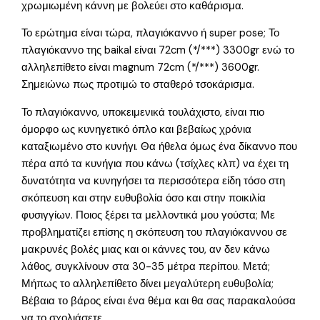
χρωμιωμένη κάννη με βολεύει στο καθάρισμα.
Το ερώτημα είναι τώρα, πλαγιόκαννο ή super pose; Το
πλαγιόκαννο της baikal είναι 72cm (*/***) 3300gr ενώ το
αλληλεπίθετο είναι magnum 72cm (*/***) 3600gr.
Σημειώνω πως προτιμώ το σταθερό τσοκάρισμα.
Το πλαγιόκαννο, υποκειμενικά τουλάχιστο, είναι πιο
όμορφο ως κυνηγετικό όπλο και βεβαίως χρόνια
καταξιωμένο στο κυνήγι. Θα ήθελα όμως ένα δίκαννο που
πέρα από τα κυνήγια που κάνω (τσίχλες κλπ) να έχει τη
δυνατότητα να κυνηγήσει τα περισσότερα είδη τόσο στη
σκόπευση και στην ευθυβολία όσο και στην ποικιλία
φυσιγγίων. Ποιος ξέρει τα μελλοντικά μου γούστα; Με
προβληματίζει επίσης η σκόπευση του πλαγιόκαννου σε
μακρυνές βολές μιας και οι κάννες του, αν δεν κάνω
λάθος, συγκλίνουν στα 30-35 μέτρα περίπου. Μετά;
Μήπως το αλληλεπίθετο δίνει μεγαλύτερη ευθυβολία;
Βέβαια το βάρος είναι ένα θέμα και θα σας παρακαλούσα
να το σχολιάσετε.