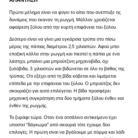
ΑΠΑΝΤΗΣΗ
Πρώτο μέλημα είναι να φύγει το αίτιο που ανέπτυξε τις
δυνάμεις που έκαναν τη ρωγμή. Μάλλον χρειάζεται
αφαίρεση ξύλου από την κυρτή επιφάνεια του ξύλου.
Δεύτερο είναι να γίνει μια εγκάρσια τρύπα στο πίσω
μέρος της πάπιας διαμέτρου 2,5 χιλιοστών. Αφού μπει
εποξική κόλλα στην ρωγμή και πιεστεί η πάπια με ένα
λάστιχο, μπαίνει μια μπρούτζινη μηχανοβιδα, όχι
ξυλόβιδα, 3 χιλιοστών και βιδώνεται σε όλο το βάθος της
τρύπας. Οτι εξέχει από τη βίδα κόβεται και λιμάρεται
επίπεδα με την επιφάνεια του ξύλου. Ο μπρούτζος δεν
σκουριάζει για αυτό επιλέγεται. Η βίδα προσφέρει
μηχανική συγκράτηση στα δύο τμήματα ξύλου ένθεν και
ένθεν της ρωγμής.
Το ξυράφι τώρα. Οταν ένα ατσάλινο αντικείμενο έχει
υποστεί “δάγκωμα” από σκουριά τότε έχουμε δύο
επιλογές. Η πρώτη είναι να βγάλουμε με σύρμα και λάδι