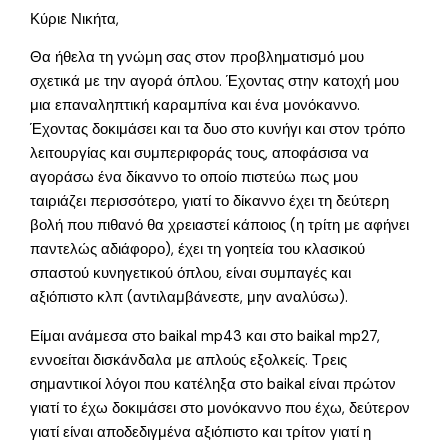
Κύριε Νικήτα,
Θα ήθελα τη γνώμη σας στον προβληματισμό μου
σχετικά με την αγορά όπλου. Έχοντας στην κατοχή μου
μια επαναληπτική καραμπίνα και ένα μονόκαννο.
Έχοντας δοκιμάσει και τα δυο στο κυνήγι και στον τρόπο
λειτουργίας και συμπεριφοράς τους, αποφάσισα να
αγοράσω ένα δίκαννο το οποίο πιστεύω πως μου
ταιριάζει περισσότερο, γιατί το δίκαννο έχει τη δεύτερη
βολή που πιθανό θα χρειαστεί κάποιος (η τρίτη με αφήνει
παντελώς αδιάφορο), έχει τη γοητεία του κλασικού
σπαστού κυνηγετικού όπλου, είναι συμπαγές και
αξιόπιστο κλπ (αντιλαμβάνεστε, μην αναλύσω).
Είμαι ανάμεσα στο baikal mp43 και στο baikal mp27,
εννοείται δισκάνδαλα με απλούς εξολκείς. Τρεις
σημαντικοί λόγοι που κατέληξα στο baikal είναι πρώτον
γιατί το έχω δοκιμάσει στο μονόκαννο που έχω, δεύτερον
γιατί είναι αποδεδιγμένα αξιόπιστο και τρίτον γιατί η