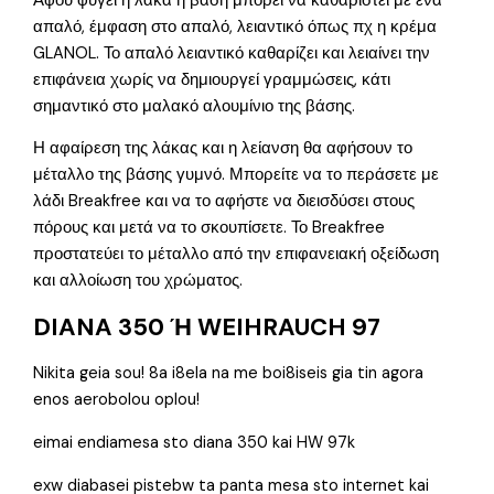
Αφού φύγει η λάκα η βάση μπορεί να καθαριστεί με ένα
απαλό, έμφαση στο απαλό, λειαντικό όπως πχ η κρέμα
GLANOL. Το απαλό λειαντικό καθαρίζει και λειαίνει την
επιφάνεια χωρίς να δημιουργεί γραμμώσεις, κάτι
σημαντικό στο μαλακό αλουμίνιο της βάσης.
Η αφαίρεση της λάκας και η λείανση θα αφήσουν το
μέταλλο της βάσης γυμνό. Μπορείτε να το περάσετε με
λάδι Breakfree και να το αφήστε να διεισδύσει στους
πόρους και μετά να το σκουπίσετε. Το Breakfree
προστατεύει το μέταλλο από την επιφανειακή οξείδωση
και αλλοίωση του χρώματος.
DIANA 350 Ή WEIHRAUCH 97
Nikita geia sou! 8a i8ela na me boi8iseis gia tin agora
enos aerobolou oplou!
eimai endiamesa sto diana 350 kai HW 97k
exw diabasei pistebw ta panta mesa sto internet kai