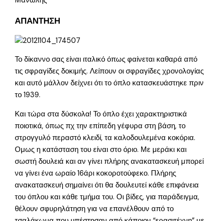
Μανώλης
ΑΠΑΝΤΗΣΗ
Το δίκαννο σας είναι ιταλικό όπως φαίνεται καθαρά από
τις σφραγίδες δοκιμής. Λείπουν οι σφραγίδες χρονολογίας
και αυτό μάλλον δείχνει ότι το όπλο κατασκευάστηκε πριν
το 1939.
Και τώρα στα δύσκολα! Το όπλο έχει χαρακτηριστικά
ποιοτικά, όπως πχ την επίπεδη γέφυρα στη βάση, το
στρογγυλό περαστό κλειδί, τα καλοδουλεμένα κοκόρια.
Ομως η κατάσταση του είναι στο όριο. Με μεράκι και
σωστή δουλειά και αν γίνει πλήρης ανακατασκευή μπορεί
να γίνει ένα ωραίο 16άρι κοκοροτούφεκο. Πλήρης
ανακατασκευή σημαίνει ότι θα δουλευτεί κάθε επιφάνεια
του όπλου και κάθε τμήμα του. Οι βίδες, για παράδειγμα,
θέλουν σφυρηλάτηση για να επανέλθουν από το
τσαλάκωμα που υπέστησαν από κάποιον “ερασιτέχνη” με