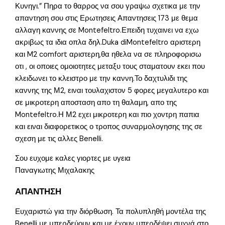
Κυνηγι.” Πηρα το θαρρος να σου γραψω σχετικα με την
απαντηση σου στις Ερωτησεις Απαντησεις 173 με θεμα
αλλαγη καννης σε Montefeltro.Επειδη τυχαινει να εχω
ακριβως τα ιδια οπλα δηλ.Duka diMontefeltro αριστερη
και M2 comfort αριστερη,θα ηθελα να σε πληροφορισω
οτι , οι οποιες ομοιοτητες μεταξυ τους σταματουν εκει που
κλειδωνει το κλειστρο με την καννη.Το δαχτυλιδι της
καννης της Μ2, ειναι τουλαχιστον 5 φορες μεγαλυτερο και
σε μικροτερη αποσταση απο τη θαλαμη, απο της
Montefeltro.Η Μ2 εχει μικροτερη και πιο χοντρη παπια
και ειναι διαφορετικος ο τροπος συναρμολογησης της σε
σχεση με τις αλλες Benelli.
Σου ευχομε καλες γιορτες με υγεια
Παναγιωτης Μιχαλακης
ΑΠΑΝΤΗΣΗ
Ευχαριστώ για την διόρθωση. Τα πολυπληθή μοντέλα της
Benelli με μπερδεύουν και με έχουν μπερδέψει συχνά στο