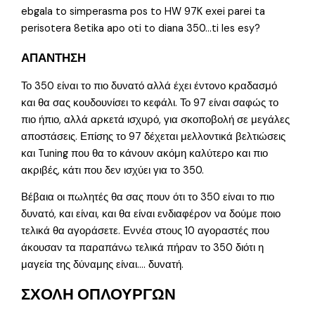
ebgala to simperasma pos to HW 97K exei parei ta
perisotera 8etika apo oti to diana 350…ti les esy?
ΑΠΑΝΤΗΣΗ
Το 350 είναι το πιο δυνατό αλλά έχει έντονο κραδασμό
και θα σας κουδουνίσει το κεφάλι. Το 97 είναι σαφώς το
πιο ήπιο, αλλά αρκετά ισχυρό, για σκοποβολή σε μεγάλες
αποστάσεις. Επίσης το 97 δέχεται μελλοντικά βελτιώσεις
και Tuning που θα το κάνουν ακόμη καλύτερο και πιο
ακριβές, κάτι που δεν ισχύει για το 350.
Βέβαια οι πωλητές θα σας πουν ότι το 350 είναι το πιο
δυνατό, και είναι, και θα είναι ενδιαφέρον να δούμε ποιο
τελικά θα αγοράσετε. Εννέα στους 10 αγοραστές που
άκουσαν τα παραπάνω τελικά πήραν το 350 διότι η
μαγεία της δύναμης είναι…. δυνατή.
ΣΧΟΛΗ ΟΠΛΟΥΡΓΩΝ