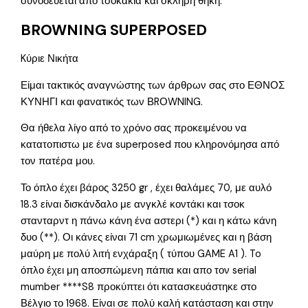
συνοδεύεται από τσοκάκια και σκληρή θήκη.
BROWNING SUPERPOSED
Kύριε Νικήτα
Είμαι τακτικός αναγνώστης των άρθρων σας στο ΕΘΝΟΣ
ΚΥΝΗΓΙ και φανατικός των ΒRΟWNING.
Θα ήθελα λίγο από το χρόνο σας προκειμένου να
κατατοπιστω με ένα superposed που κληρονόμησα από
τον πατέρα μου.
Το όπλο έχει βάρος 3250 gr , έχει θαλάμες 70, με αυλό
18.3 είναι δισκάνδαλο με ανγκλέ κοντάκι και τσοκ
στανταρντ η πάνω κάνη ένα αστερι (*) και η κάτω κάνη
δυο (**). Οι κάνες είναι 71 cm χρωμιωμένες και η βάση
μαύρη με πολύ λιτή ενχάραξη ( τύπου GAME A1 ). To
όπλο έχει μη αποσπώμενη πάπια και απο τον serial
mumber ****S8 προκύπτει ότι κατασκευάστηκε στο
Βέλγιο το 1968. Είναι σε πολύ καλή κατάσταση και στην