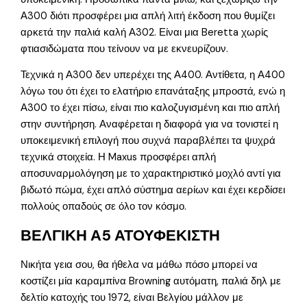
Α300 διότι προσφέρει μια απλή λιτή έκδοση που θυμίζει
αρκετά την παλιά καλή Α302. Είναι μια Beretta χωρίς
φτιασιδώματα που τείνουν να με εκνευρίζουν.
Τεχνικά η Α300 δεν υπερέχει της Α400. Αντίθετα, η Α400
λόγω του ότι έχει το ελατήριο επανάταξης μπροστά, ενώ η
Α300 το έχει πίσω, είναι πιο καλοζυγισμένη και πιο απλή
στην συντήρηση. Αναφέρεται η διαφορά για να τονιστεί η
υποκειμενική επιλογή που συχνά παραβλέπει τα ψυχρά
τεχνικά στοιχεία. Η Maxus προσφέρει απλή
αποσυναρμολόγηση με το χαρακτηριστικό μοχλό αντί για
βιδωτό πώμα, έχει απλό σύστημα αερίων και έχει κερδίσει
πολλούς οπαδούς σε όλο τον κόσμο.
ΒΕΛΓΙΚΗ Α5 ΑΤΟΥΦΕΚΙΣΤΗ
Νικήτα γεια σου, θα ήθελα να μάθω πόσο μπορεί να
κοστίζει μία καραμπίνα Browning αυτόματη, παλιά δηλ με
δελτίο κατοχής του 1972, είναι Βελγίου μάλλον με