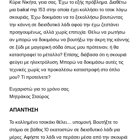
Κύριε Νικήτα, γεια σας. Έχω το εξής πρόβλημα. Διαθέτω
μια baikal mp 153 στην οποία έχει κολλήσει το τσοκ λόγω
σκουριάς. Έχω δοκιμάσει να το ξεκολλήσω βουτώντας
την κάννη σε διεισδυτικό λάδι αφού την έχω ζεστάνει
προηγουμένως, αλλά χωρίς επιτυχία. Θέλω να ρωτήσω
αν μπορώ να δοκιμάσω να βουτήξω την άκρη της κάννης
σε ξύδι με μαγειρική σόδα όπως μου πρότειναν, ή θα
καταστραφεί το μέταλλο? Επίσης, διάβασα ότι η σκουριά
φεύγει με ηλεκτρόλυση. Μπορώ να δοκιμάσω αυτές τις
τεχνικές χωρίς να προκαλέσω καταστροφή στο όπλο
μου? Τί προτείνετε?
Ευχαριστώ για το χρόνο σας.
Μητράκος Σταύρος
ΑΠΑΝΤΗΣΗ
Το κολλημένο τσοκάκι θέλει….. υπομονή. Βουτήξτε το
στόμιο σε βάθος 10 εκατοστών σε διεισδυτικό λάδι για
μέρες. Αφήστε το λάδι να περάσει μέσα από την σκουριά