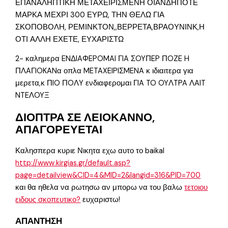
ΕΠΑΝΑΛΗΠΤΙΚΗ ΜΕΤΑΧΕΙΡΙΣΜΕΝΗ ΟΙΑΝΔΗΠΟΤΕ
ΜΑΡΚΑ ΜΕΧΡΙ 300 ΕΥΡΩ, ΤΗΝ ΘΕΛΩ ΓΙΑ
ΣΚΟΠΟΒΟΛΗ, ΡΕΜΙΝΚΤΟΝ,,ΒΕΡΡΕΤΑ,ΒΡΑΟΥΝΙΝΚ,Η
ΟΤΙ ΑΛΛΗ ΕΧΕΤΕ, ΕΥΧΑΡΙΣΤΩ
2- καλημερα ENΔIAΦEPOMAI ΓIA ΣOYΠEP ΠOZE H
ΠΛAΓIOKANα οπλα METAXEIPIΣMENA κ ιδιαιτερα για
μερετα,κ ΠIO ΠOΛY ενδιαφερομαι ΓIA TO OYΛTPA ΛAIT
NTEΛOYΞ
ΔΙΟΠΤΡΑ ΣΕ ΛΕΙΟΚΑΝΝΟ,
ΑΠΑΓΟΡΕΥΕΤΑΙ
Καλησπερα κυριε Νικητα εχω αυτο το baikal
http://www.kirgias.gr/default.asp?
page=detailview&CID=4&MID=2&langid=316&PID=700
και θα ηθελα να ρωτησω αν μπορω να του βαλω
τετοιου
ειδους σκοπευτικο?
ευχαριστω!
ΑΠΑΝΤΗΣΗ