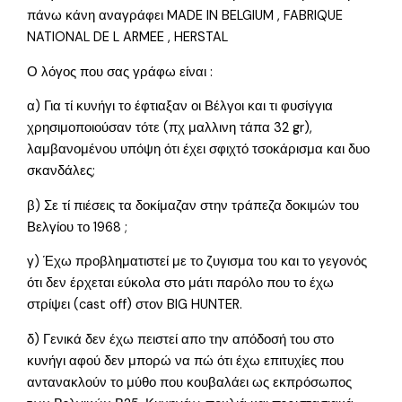
πάνω κάνη αναγράφει MADE IN BELGIUM , FABRIQUE
NATIONAL DE L ARMEE , HERSTAL
Ο λόγος που σας γράφω είναι :
α) Για τί κυνήγι το έφτιαξαν οι Βέλγοι και τι φυσίγγια
χρησιμοποιούσαν τότε (πχ μαλλινη τάπα 32 gr),
λαμβανομένου υπόψη ότι έχει σφιχτό τσοκάρισμα και δυο
σκανδάλες;
β) Σε τί πιέσεις τα δοκίμαζαν στην τράπεζα δοκιμών του
Βελγίου το 1968 ;
γ) Έχω προβληματιστεί με το ζυγισμα του και το γεγονός
ότι δεν έρχεται εύκολα στο μάτι παρόλο που το έχω
στρίψει (cast off) στον BIG HUNTER.
δ) Γενικά δεν έχω πειστεί απο την απόδοσή του στο
κυνήγι αφού δεν μπορώ να πώ ότι έχω επιτυχίες που
αντανακλούν το μύθο που κουβαλάει ως εκπρόσωπος