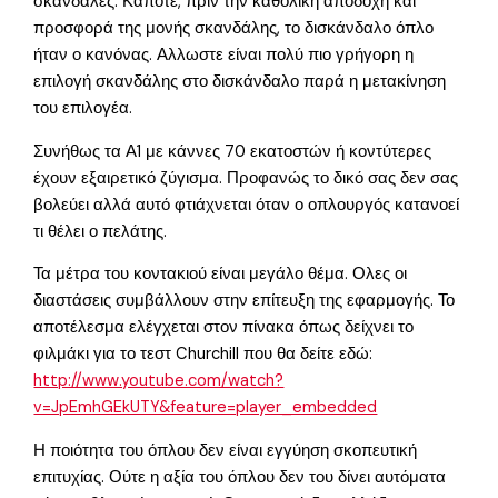
σκανδάλες. Κάποτε, πριν την καθολική αποδοχή και
προσφορά της μονής σκανδάλης, το δισκάνδαλο όπλο
ήταν ο κανόνας. Αλλωστε είναι πολύ πιο γρήγορη η
επιλογή σκανδάλης στο δισκάνδαλο παρά η μετακίνηση
του επιλογέα.
Συνήθως τα Α1 με κάννες 70 εκατοστών ή κοντύτερες
έχουν εξαιρετικό ζύγισμα. Προφανώς το δικό σας δεν σας
βολεύει αλλά αυτό φτιάχνεται όταν ο οπλουργός κατανοεί
τι θέλει ο πελάτης.
Τα μέτρα του κοντακιού είναι μεγάλο θέμα. Ολες οι
διαστάσεις συμβάλλουν στην επίτευξη της εφαρμογής. Το
αποτέλεσμα ελέγχεται στον πίνακα όπως δείχνει το
φιλμάκι για το τεστ Churchill που θα δείτε εδώ:
http://www.youtube.com/watch?
v=JpEmhGEkUTY&feature=player_embedded
Η ποιότητα του όπλου δεν είναι εγγύηση σκοπευτική
επιτυχίας. Ούτε η αξία του όπλου δεν του δίνει αυτόματα