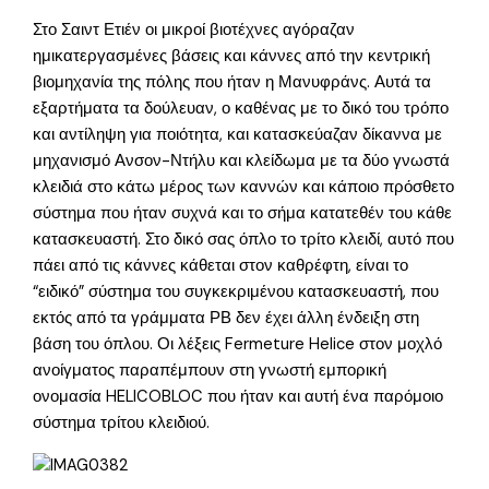
Στο Σαιντ Ετιέν οι μικροί βιοτέχνες αγόραζαν
ημικατεργασμένες βάσεις και κάννες από την κεντρική
βιομηχανία της πόλης που ήταν η Μανυφράνς. Αυτά τα
εξαρτήματα τα δούλευαν, ο καθένας με το δικό του τρόπο
και αντίληψη για ποιότητα, και κατασκεύαζαν δίκαννα με
μηχανισμό Ανσον-Ντήλυ και κλείδωμα με τα δύο γνωστά
κλειδιά στο κάτω μέρος των καννών και κάποιο πρόσθετο
σύστημα που ήταν συχνά και το σήμα κατατεθέν του κάθε
κατασκευαστή. Στο δικό σας όπλο το τρίτο κλειδί, αυτό που
πάει από τις κάννες κάθεται στον καθρέφτη, είναι το
“ειδικό” σύστημα του συγκεκριμένου κατασκευαστή, που
εκτός από τα γράμματα ΡΒ δεν έχει άλλη ένδειξη στη
βάση του όπλου. Οι λέξεις Fermeture Helice στον μοχλό
ανοίγματος παραπέμπουν στη γνωστή εμπορική
ονομασία HELICOBLOC που ήταν και αυτή ένα παρόμοιο
σύστημα τρίτου κλειδιού.