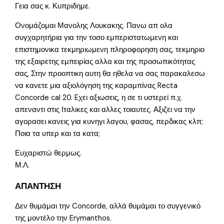
Γεια σας κ. Κυπριδημε.
Ονομάζομαι Μανολης Λουκακης. Πανω απ ολα
συγχαρητήρια για την τοσο εμπεριστατωμενη και
επιστημονικα τεκμηριωμενη πληροφορηση σας, τεκμηριο
της εξαιρετης εμπειρίας αλλα και της προσωπικότητας
σας, Στην προοπτικη αυτη θα ηθελα να σας παρακαλεσω
να κανετε μια αξιολόγηση της καραμπίνας Recta
Concorde cal 20. Eχει αξιωσεις, η σε τι υστερεί π.χ.
απεναντι στις Ιταλικες και αλλες τοιαυτες. Αξιζει να την
αγορασει κανεις για κυνηγι λαγου, φασας, περδικας κλπ;
Ποια τα υπερ και τα κατα;
Ευχαριστώ θερμως.
Μ.Λ.
ΑΠΑΝΤΗΣΗ
Δεν θυμάμαι την Concorde, αλλά θυμάμαι το συγγενικό
της μοντέλο την Erymanthos.