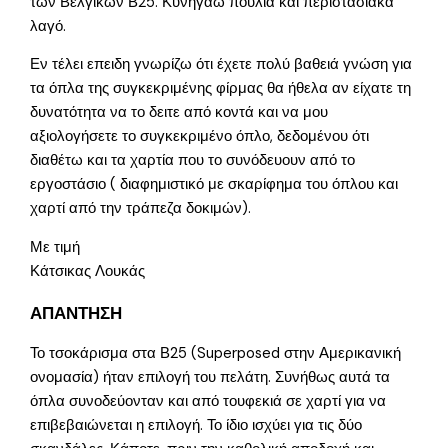
των Βελγικών Β25. Κυνηγάω πουλιά και περιστασιακά
λαγό.
Εν τέλει επειδη γνωρίζω ότι έχετε πολύ βαθειά γνώση για
τα όπλα της συγκεκριμένης φίρμας θα ήθελα αν είχατε τη
δυνατότητα να το δειτε από κοντά και να μου
αξιολογήσετε το συγκεκριμένο όπλο, δεδομένου ότι
διαθέτω και τα χαρτία που το συνόδευουν από το
εργοστάσιο ( διαφημιστικό με σκαρίφημα του όπλου και
χαρτί από την τράπεζα δοκιμών).
Με τιμή
Κάτσικας Λουκάς
ΑΠΑΝΤΗΣΗ
Το τσοκάρισμα στα Β25 (Superposed στην Αμερικανική
ονομασία) ήταν επιλογή του πελάτη. Συνήθως αυτά τα
όπλα συνοδεύονταν και από τουφεκιά σε χαρτί για να
επιβεβαιώνεται η επιλογή. Το ίδιο ισχύει για τις δύο