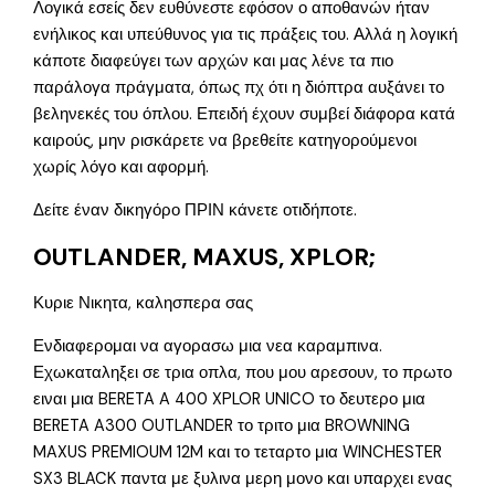
Λογικά εσείς δεν ευθύνεστε εφόσον ο αποθανών ήταν
ενήλικος και υπεύθυνος για τις πράξεις του. Αλλά η λογική
κάποτε διαφεύγει των αρχών και μας λένε τα πιο
παράλογα πράγματα, όπως πχ ότι η διόπτρα αυξάνει το
βεληνεκές του όπλου. Επειδή έχουν συμβεί διάφορα κατά
καιρούς, μην ρισκάρετε να βρεθείτε κατηγορούμενοι
χωρίς λόγο και αφορμή.
Δείτε έναν δικηγόρο ΠΡΙΝ κάνετε οτιδήποτε.
OUTLANDER, MAXUS, XPLOR;
Κυριε Νικητα, καλησπερα σας
Ενδιαφερομαι να αγορασω μια νεα καραμπινα.
Εχωκαταληξει σε τρια οπλα, που μου αρεσουν, το πρωτο
ειναι μια BERETA A 400 XPLOR UNICO το δευτερο μια
BERETA A300 OUTLANDER το τριτο μια BROWNING
MAXUS PREMIOUM 12M και το τεταρτο μια WINCHESTER
SX3 BLACK παντα με ξυλινα μερη μονο και υπαρχει ενας