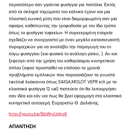
περισσότερο σαν γιγάντια φυσίγγια για πιστόλια. Εκτός
από τα σκληρά τοιχώματα του κάλυκα έχουν και μια
πλαστική κωνική μύτη που είναι διαμορφωμένη σαν μια
σφαίρα, καθιστώντας την τροφοδοσία με τον ίδιο τρόπο
όπως τα φυσίγγια τυφεκίων. Η συγκεκριμένη εταιρεία
σχεδιάζει να συνεργαστεί με έναν μεγάλο κατασκευαστή
πυρομαχικών για να αναλάβει την παραγωγή του εν
λόγω φυσιγγίου (και φυσικά το ανάλογο ρίσκο…). Αν και
ξεφεύγει από την χρήση του καθαρόαιμου κυνηγετικού
όπλου (αφού προσπαθεί να επιλύσει τα χρονιά
προβλήματα εμπλοκών που παρουσιάζουν τα γνωστά
tactical λειόκαννα όπως SAIGA,MOLOT VEPR κτλ με τα
κλασσικά φυσίγγια 12 cal) πιστεύετε ότι θα λειτουργήσει
σαν ιδέα και εάν ναι πως θα βρεί εφαρμογή στα κλασσικά
κυνηγετικά αυτογεμή. Ευχαριστώ Θ. Δαλιάνης.
http://youtu.be/8bWrvUx1nz8
ΑΠΑΝΤΗΣΗ