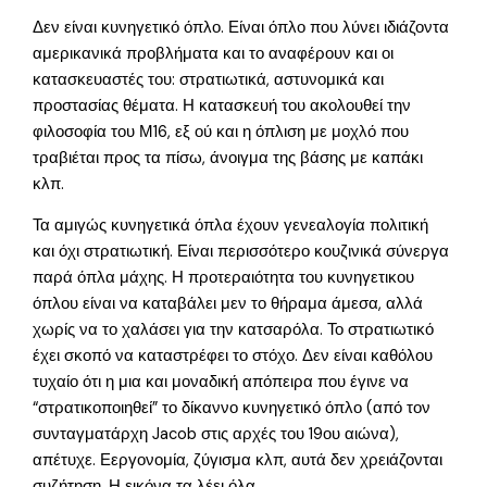
Δεν είναι κυνηγετικό όπλο. Είναι όπλο που λύνει ιδιάζοντα
αμερικανικά προβλήματα και το αναφέρουν και οι
κατασκευαστές του: στρατιωτικά, αστυνομικά και
προστασίας θέματα. Η κατασκευή του ακολουθεί την
φιλοσοφία του Μ16, εξ ού και η όπλιση με μοχλό που
τραβιέται προς τα πίσω, άνοιγμα της βάσης με καπάκι
κλπ.
Τα αμιγώς κυνηγετικά όπλα έχουν γενεαλογία πολιτική
και όχι στρατιωτική. Είναι περισσότερο κουζινικά σύνεργα
παρά όπλα μάχης. Η προτεραιότητα του κυνηγετικου
όπλου είναι να καταβάλει μεν το θήραμα άμεσα, αλλά
χωρίς να το χαλάσει για την κατσαρόλα. Το στρατιωτικό
έχει σκοπό να καταστρέφει το στόχο. Δεν είναι καθόλου
τυχαίο ότι η μια και μοναδική απόπειρα που έγινε να
“στρατικοποιηθεί” το δίκαννο κυνηγετικό όπλο (από τον
συνταγματάρχη Jacob στις αρχές του 19ου αιώνα),
απέτυχε. Εεργονομία, ζύγισμα κλπ, αυτά δεν χρειάζονται
συζήτηση. Η εικόνα τα λέει όλα.