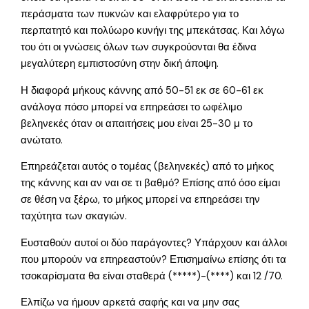
περάσματα των πυκνών και ελαφρύτερο για το
περπατητό και πολύωρο κυνήγι της μπεκάτσας. Και λόγω
του ότι οι γνώσεις όλων των συγκρούονται θα έδινα
μεγαλύτερη εμπιστοσύνη στην δική άποψη.
Η διαφορά μήκους κάννης από 50-51 εκ σε 60-61 εκ
ανάλογα πόσο μπορεί να επηρεάσει το ωφέλιμο
βεληνεκές όταν οι απαιτήσεις μου είναι 25-30 μ το
ανώτατο.
Επηρεάζεται αυτός ο τομέας (βεληνεκές) από το μήκος
της κάννης και αν ναι σε τι βαθμό? Επίσης από όσο είμαι
σε θέση να ξέρω, το μήκος μπορεί να επηρεάσει την
ταχύτητα των σκαγιών.
Ευσταθούν αυτοί οι δύο παράγοντες? Υπάρχουν και άλλοι
που μπορούν να επηρεαστούν? Επισημαίνω επίσης ότι τα
τσοκαρίσματα θα είναι σταθερά (*****)-(****) και 12 /70.
Ελπίζω να ήμουν αρκετά σαφής και να μην σας