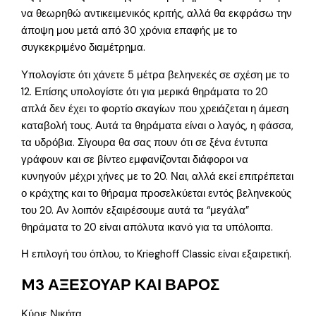
να θεωρηθώ αντικειμενικός κριτής, αλλά θα εκφράσω την
άποψη μου μετά από 30 χρόνια επαφής με το
συγκεκριμένο διαμέτρημα.
Υπολογίστε ότι χάνετε 5 μέτρα βεληνεκές σε σχέση με το
12. Επίσης υπολογίστε ότι για μερικά θηράματα το 20
απλά δεν έχει το φορτίο σκαγίων που χρειάζεται η άμεση
καταβολή τους. Αυτά τα θηράματα είναι ο λαγός, η φάσσα,
τα υδρόβια. Σίγουρα θα σας πουν ότι σε ξένα έντυπα
γράφουν και σε βίντεο εμφανίζονται διάφοροι να
κυνηγούν μέχρι χήνες με το 20. Ναι, αλλά εκεί επιτρέπεται
ο κράχτης και το θήραμα προσελκύεται εντός βεληνεκούς
του 20. Αν λοιπόν εξαιρέσουμε αυτά τα “μεγάλα”
θηράματα το 20 είναι απόλυτα ικανό για τα υπόλοιπα.
Η επιλογή του όπλου, το Krieghoff Classic είναι εξαιρετική.
M3 ΑΞΕΣΟΥΑΡ ΚΑΙ ΒΑΡΟΣ
Κύριε Νικήτα,