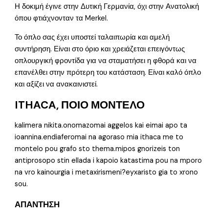
Η δοκιμή έγινε στην Δυτική Γερμανία, όχι στην Ανατολική
όπου φτιάχνονταν τα Merkel.
Το όπλο σας έχει υποστεί ταλαιπωρία και αμελή
συντήρηση. Είναι στο όριο και χρειάζεται επειγόντως
οπλουργική φροντίδα για να σταματήσει η φθορά και να
επανέλθει στην πρότερη του κατάσταση. Είναι καλό όπλο
και αξίζει να ανακαινιστεί.
ITHACA, ΠΟΙΟ ΜΟΝΤΕΛΟ
kalimera nikita.onomazomai aggelos kai eimai apo ta
ioannina.endiaferomai na agoraso mia ithaca me to
montelo pou grafo sto thema.mipos gnorizeis ton
antiprosopo stin ellada i kapoio katastima pou na mporo
na vro kainourgia i metaxirismeni?eyxaristo gia to xrono
sou.
ΑΠΑΝΤΗΣΗ