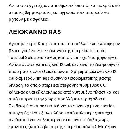
Αν τα φυσίγγια έχουν αποθηκευτεί σωστά, και μακριά από
ακραίες θερμοκρασίες και υγρασία τότε μπορούν να
ριχτούν με ασφάλεια.
ΛΕΙΟΚΑΝΝΟ RAS
Αγαπητέ κύριε Κυπρίδιμε σας αποστέλλω ένα ενδιαφέρον
βίντεο για ένα νέο λειόκαννο της εταιρείας Intrepid
Tactical Solutions καθώς και το νέας σχεδίασης φυσίγγιο.
Αν και αναφέρεται ως ένα 12 cal, δεν είναι το ίδιο φυσίγγιο
που είμαστε όλοι εξοικειωμένοι . Χρησιμοποιεί ένα νέο 12
cal διαμέτρου rimless φυσίγγιο (ισοδιαμετρικής βάσης
δηλαδή, το οποίο στερείται στεφάνης πυθμενίου). Ο
κάλυκας είναι εξ ολοκλήρου από χυτευμένο πλαστικό, και
αυτό επιτρέπει την χωρίς προβλήματα τροφοδοσία.
Σχεδιασμένο αποκλειστικά για το συγκεκριμένο tactical
αυτογεμές είναι εξ ολοκλήρου από πολυμερές και έχει
σχεδιαστεί για να λειτουργήσει άψογα το όπλο χωρίς
εμπλοκές (κατά δήλωση της εταιρείας πάντα). Μοιάζουν