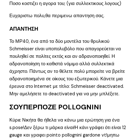
Ποσο κοστιζει η αγορα του; (για συλλεκτικους λογους)
Ευχαριστω πολυ,θα περιμενω απαντηση σας.
ΑΠΑΝΤΗΣΗ
Το ΜΡ40, ένα από τα δύο μοντέλα του θρυλικού
Schmeisser είναι υποπολυβόλο που απαγορεύεται να
πουληθεί σε πολίτες εκτός και αν αδρανοποιηθεί. Η
αδρανοποίηση το καθιστά νόμιμο αλλά συλλεκτικά
άχρηστο. Πάντως αν το θέλετε πολύ μπορείτε να βρείτε
αδρανοποιημένα σε οίκους του εξωτερικού. Κάνετε μια
έρευνα στο Internet με τίτλο: Schmeisser deactivated.
Μην αμελήσετε το deactivated για να μην μπλέξετε.
ΣΟΥΠΕΡΠΟΖΕ POLLOGNINI
Κύριε Νικήτα θα ήθελα να κάνω μια ερώτηση για ένα
s.pose!Δεν ξέρω τι μάρκα είναι!Η κάνι γράφει ότι είναι 12
gauge και γραφει pointo pollognini gardone vt!μηπω