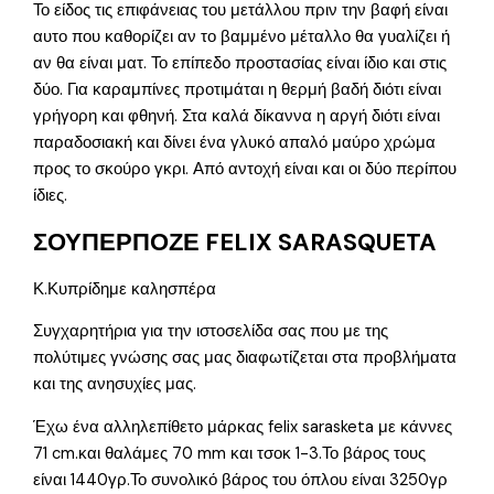
Το είδος τις επιφάνειας του μετάλλου πριν την βαφή είναι
αυτο που καθορίζει αν το βαμμένο μέταλλο θα γυαλίζει ή
αν θα είναι ματ. Το επίπεδο προστασίας είναι ίδιο και στις
δύο. Για καραμπίνες προτιμάται η θερμή βαδή διότι είναι
γρήγορη και φθηνή. Στα καλά δίκαννα η αργή διότι είναι
παραδοσιακή και δίνει ένα γλυκό απαλό μαύρο χρώμα
προς το σκούρο γκρι. Από αντοχή είναι και οι δύο περίπου
ίδιες.
ΣΟΥΠΕΡΠΟΖΕ FELIX SARASQUETA
Κ.Κυπρίδημε καλησπέρα
Συγχαρητήρια για την ιστοσελίδα σας που με της
πολύτιμες γνώσης σας μας διαφωτίζεται στα προβλήματα
και της ανησυχίες μας.
Έχω ένα αλληλεπίθετο μάρκας felix sarasketa με κάννες
71 cm.και θαλάμες 70 mm και τσοκ 1-3.Το βάρος τους
είναι 1440γρ.Το συνολικό βάρος του όπλου είναι 3250γρ