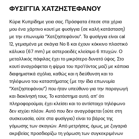
ΦΥΣΙΓΓΙΑ ΧΑΤΖΗΣΤΕΦΑΝΟΥ
Κύριε Κυπρίδημε γεια σας. Πρόσφατα έπεσε στα χέρια
μου ένα χάρτινο κουτί με φυσίγγια (σε καλή κατάσταση)
με την επωνυμία ”Χατζηστεφάνου”. Τα φυσίγγια είναι cal
12, γεμισμένα με σκάγια Νο 8 και έχουν κόκκινο πλαστικό
κάλυκα (67 mm) με αστεροειδές κλείσιμο 6 πτυχών. Ο
μεταλλικός πάφιλας έχει το μικρότερο δυνατό ύψος. Στο
κουτί αναγράφεται η φίρμα του προ’ι’όντος μαζί με κάποια
διαφημιστικά σχόλια, καθώς και η διεύθυνση και το
τηλέφωνο του καταστήματος (με την ίδια επωνυμία
”Χατζηστεφάνου”) που ήταν υπεύθυνο για την παραγωγή
και διακίνησή τους. Το κατάστημα αυτό, απ’ ότι
πληροφορούμαι, έχει κλείσει και το αντίστοιχο τηλέφωνο
δεν ισχύει πλέον. Αυτό που δεν αναγράφεται (ούτε στη
συσκευασία, ούτε στα φυσίγγια) είναι το βάρος της
γόμωσης των σκαγιών. Από μετρήσεις, όμως, με ζυγαριά
ακριβείας προσδιορίζω τη γόμωση των συγκεκριμένων