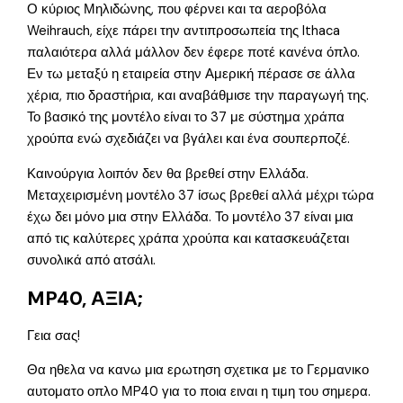
Ο κύριος Μηλιδώνης, που φέρνει και τα αεροβόλα
Weihrauch, είχε πάρει την αντιπροσωπεία της Ithaca
παλαιότερα αλλά μάλλον δεν έφερε ποτέ κανένα όπλο.
Εν τω μεταξύ η εταιρεία στην Αμερική πέρασε σε άλλα
χέρια, πιο δραστήρια, και αναβάθμισε την παραγωγή της.
Το βασικό της μοντέλο είναι το 37 με σύστημα χράπα
χρούπα ενώ σχεδιάζει να βγάλει και ένα σουπερποζέ.
Καινούργια λοιπόν δεν θα βρεθεί στην Ελλάδα.
Μεταχειρισμένη μοντέλο 37 ίσως βρεθεί αλλά μέχρι τώρα
έχω δει μόνο μια στην Ελλάδα. Το μοντέλο 37 είναι μια
από τις καλύτερες χράπα χρούπα και κατασκευάζεται
συνολικά από ατσάλι.
MP40, ΑΞΙΑ;
Γεια σας!
Θα ηθελα να κανω μια ερωτηση σχετικα με το Γερμανικο
αυτοματο οπλο ΜP40 για το ποια ειναι η τιμη του σημερα.