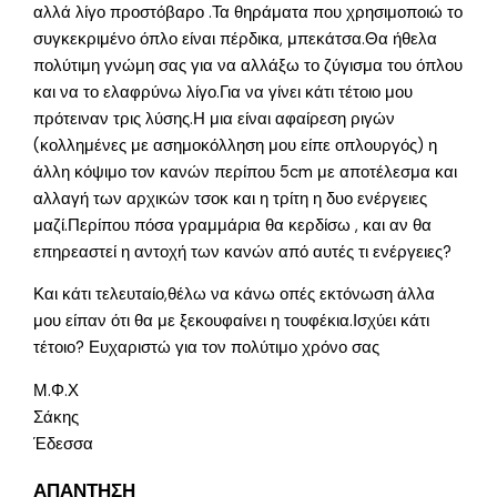
αλλά λίγο προστόβαρο .Τα θηράματα που χρησιμοποιώ το
συγκεκριμένο όπλο είναι πέρδικα, μπεκάτσα.Θα ήθελα
πολύτιμη γνώμη σας για να αλλάξω το ζύγισμα του όπλου
και να το ελαφρύνω λίγο.Για να γίνει κάτι τέτοιο μου
πρότειναν τρις λύσης.Η μια είναι αφαίρεση ριγών
(κολλημένες με ασημοκόλληση μου είπε οπλουργός) η
άλλη κόψιμο τον κανών περίπου 5cm με αποτέλεσμα και
αλλαγή των αρχικών τσοκ και η τρίτη η δυο ενέργειες
μαζί.Περίπου πόσα γραμμάρια θα κερδίσω , και αν θα
επηρεαστεί η αντοχή των κανών από αυτές τι ενέργειες?
Και κάτι τελευταίο,θέλω να κάνω οπές εκτόνωση άλλα
μου είπαν ότι θα με ξεκουφαίνει η τουφέκια.Ισχύει κάτι
τέτοιο? Ευχαριστώ για τον πολύτιμο χρόνο σας
Μ.Φ.Χ
Σάκης
Έδεσσα
ΑΠΑΝΤΗΣΗ