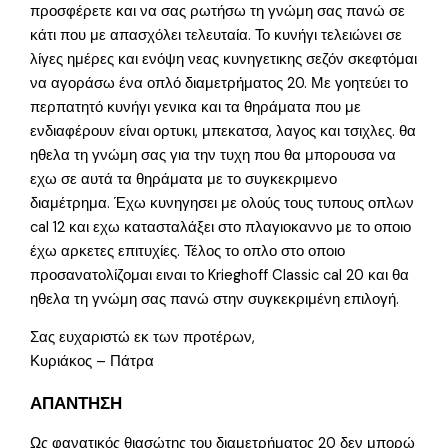
προσφέρετε και να σας ρωτήσω τη γνώμη σας πανώ σε
κάτι που με απασχόλει τελευταία. Το κυνήγι τελειώνει σε
λίγες ημέρες και ενόψη νεας κυνηγετικης σεζόν σκεφτόμαι
να αγοράσω ένα οπλό διαμετρήματος 20. Με γοητεύει το
περπατητό κυνήγι γενικα και τα θηράματα που με
ενδιαφέρουν είναι ορτυκι, μπεκατσα, λαγος και τσιχλες. θα
ηθελα τη γνώμη σας για την τυχη που θα μπορουσα να
εχω σε αυτά τα θηράματα με το συγκεκριμενο
διαμέτρημα. Έχω κυνηγησει με ολούς τους τυπους οπλων
cal 12 και εχω κατασταλάξει στο πλαγιοκαννο με το οποιο
έχω αρκετες επιτυχίες. Τέλος το οπλο στο οποιο
προσανατολίζομαι ειναι το Krieghoff Classic cal 20 και θα
ηθελα τη γνώμη σας πανώ στην συγκεκριμένη επιλογή.
Σας ευχαριστώ εκ των προτέρων,
Κυριάκος – Πάτρα
ΑΠΑΝΤΗΣΗ
Ως φανατικός θιασώτης του διαμετρήματος 20 δεν μπορώ