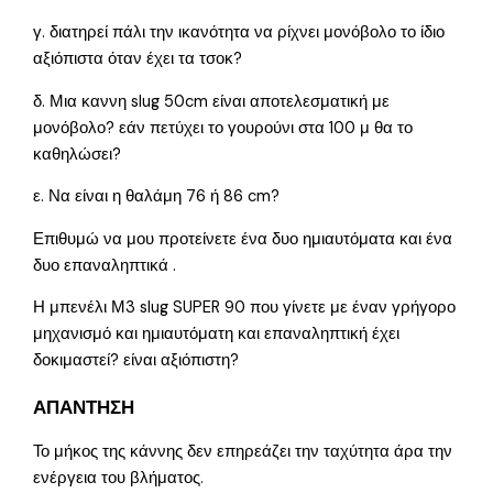
γ. διατηρεί πάλι την ικανότητα να ρίχνει μονόβολο το ίδιο
αξιόπιστα όταν έχει τα τσοκ?
δ. Μια καννη slug 50cm είναι αποτελεσματική με
μονόβολο? εάν πετύχει το γουρούνι στα 100 μ θα το
καθηλώσει?
ε. Να είναι η θαλάμη 76 ή 86 cm?
Επιθυμώ να μου προτείνετε ένα δυο ημιαυτόματα και ένα
δυο επαναληπτικά .
Η μπενέλι Μ3 slug SUPER 90 που γίνετε με έναν γρήγορο
μηχανισμό και ημιαυτόματη και επαναληπτική έχει
δοκιμαστεί? είναι αξιόπιστη?
ΑΠΑΝΤΗΣΗ
Το μήκος της κάννης δεν επηρεάζει την ταχύτητα άρα την
ενέργεια του βλήματος.