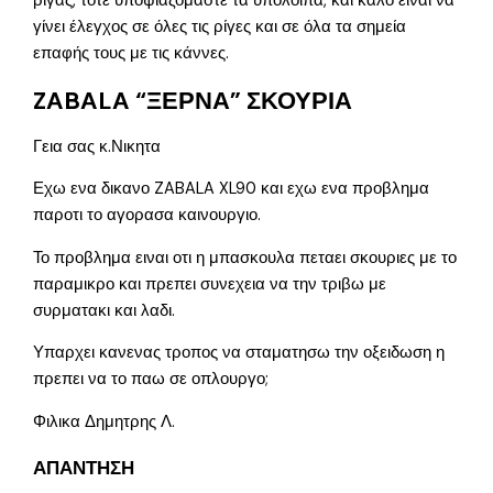
ρίγας, τότε υποψιαζόμαστε τα υπόλοιπα, και καλό είναι να
γίνει έλεγχος σε όλες τις ρίγες και σε όλα τα σημεία
επαφής τους με τις κάννες.
ZABALA “ΞΕΡΝΑ” ΣΚΟΥΡΙΑ
Γεια σας κ.Νικητα
Εχω ενα δικανο ZABALA XL90 και εχω ενα προβλημα
παροτι το αγορασα καινουργιο.
Το προβλημα ειναι οτι η μπασκουλα πεταει σκουριες με το
παραμικρο και πρεπει συνεχεια να την τριβω με
συρματακι και λαδι.
Υπαρχει κανενας τροπος να σταματησω την οξειδωση η
πρεπει να το παω σε οπλουργο;
Φιλικα Δημητρης Λ.
ΑΠΑΝΤΗΣΗ