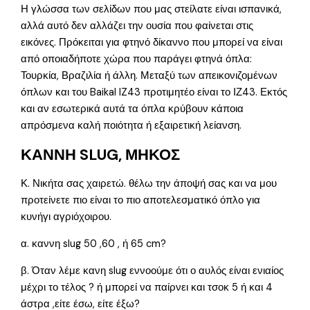
Η γλώσσα των σελίδων που μας στείλατε είναι ισπανικά,
αλλά αυτό δεν αλλάζει την ουσία που φαίνεται στις
εικόνες. Πρόκειται για φτηνό δίκαννο που μπορεί να είναι
από οποιαδήποτε χώρα που παράγει φτηνά όπλα:
Τουρκία, Βραζιλία ή άλλη. Μεταξύ των απεικονιζομένων
όπλων και του Baikal IZ43 προτιμητέο είναι το ΙΖ43. Εκτός
και αν εσωτερικά αυτά τα όπλα κρύβουν κάποια
απρόσμενα καλή ποιότητα ή εξαιρετική λείανση.
ΚΑΝΝΗ SLUG, ΜΗΚΟΣ
Κ. Νικήτα σας χαιρετώ. θέλω την άποψή σας και να μου
προτείνετε πιο είναι το πιο αποτελεσματικό όπλο για
κυνήγι αγριόχοιρου.
α. καννη slug 50 ,60 , ή 65 cm?
β. Όταν λέμε κανη slug εννοούμε ότι ο αυλός είναι ενιαίος
μέχρι το τέλος ? ή μπορεί να παίρνει και τσοκ 5 ή και 4
άστρα ,είτε έσω, είτε έξω?