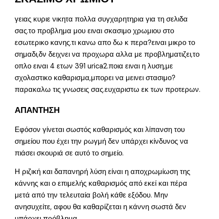
γειας κυριε νικητα πολλα συγχαρητηρια για τη σελιδα
σας.το προβλημα μου ειναι σκασιμο χρωμιου στο
εσωτερικο κανης.τι κανω απο δω κ περα?ειναι μικρο το
σημαδι,δν δειχνει να προχωρα αλλα με προβληματιζει,το
οπλο ειναι 4 ετων 391 urica2.ποια ειναι η λυση,με
σχολαστικο καθαρισμα,μπορει να μεινει στασιμο?
παρακαλω τις γνωσεις σας.ευχαριστω εκ των προτερων.
ΑΠΑΝΤΗΣΗ
Εφόσον γίνεται σωστός καθαρισμός και λίπανση του
σημείου που έχει την ρωγμή δεν υπάρχει κίνδυνος να
πιάσει σκουριά σε αυτό το σημείο.
Η ριζική και δαπανηρή λύση είναι η αποχρωμίωση της
κάννης και ο επιμελής καθαρισμός από εκεί και πέρα
μετά από την τελευταία βολή κάθε εξόδου. Μην
ανησυχείτε, αφου θα καθαρίζεται η κάννη σωστά δεν
υπάρχει πρόβλημα.