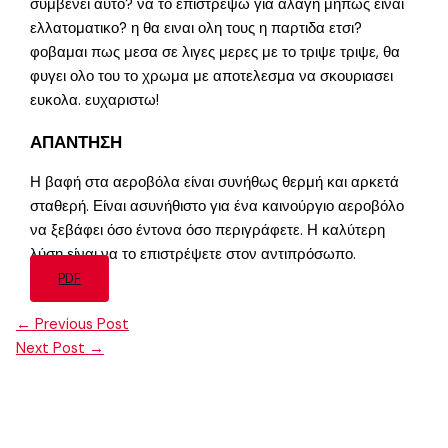
συμβενει αυτο? να το επιστρεψω για αλαγη μηπως ειναι
ελλατοματικο? η θα ειναι ολη τους η παρτιδα ετσι?
φοβαμαι πως μεσα σε λιγες μερες με το τριψε τριψε, θα
φυγει ολο του το χρωμα με αποτελεσμα να σκουριασει
ευκολα. ευχαριστω!
ΑΠΑΝΤΗΣΗ
Η βαφή στα αεροβόλα είναι συνήθως θερμή και αρκετά
σταθερή. Είναι ασυνήθιστο για ένα καινούργιο αεροβόλο
να ξεβάφει όσο έντονα όσο περιγράφετε. Η καλύτερη
λύση είναι να το επιστρέψετε στον αντιπρόσωπο.
PDF
←
Previous Post
Next Post
→