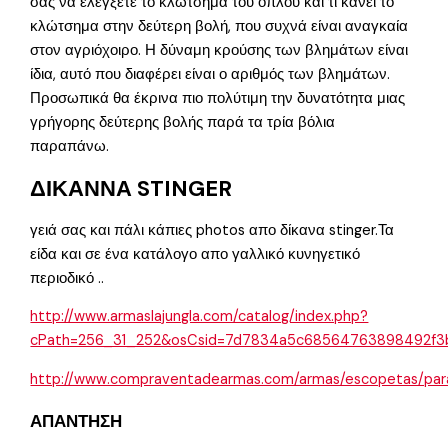
σας να ελέγξετε το κλώτσημα του όπλου και τι κάνει το
κλώτσημα στην δεύτερη βολή, που συχνά είναι αναγκαία
στον αγριόχοιρο. Η δύναμη κρούσης των βλημάτων είναι
ίδια, αυτό που διαφέρει είναι ο αριθμός των βλημάτων.
Προσωπικά θα έκρινα πιο πολύτιμη την δυνατότητα μιας
γρήγορης δεύτερης βολής παρά τα τρία βόλια
παραπάνω.
ΔΙΚΑΝΝΑ STINGER
γειά σας και πάλι κάπιες photos απο δίκανα stinger.Τα
είδα και σε ένα κατάλογο απο γαλλικό κυνηγετικό
περιοδικό ..
http://www.armaslajungla.com/catalog/index.php?
cPath=256_31_252&osCsid=7d7834a5c68564763898492f3
http://www.compraventadearmas.com/armas/escopetas/para
ΑΠΑΝΤΗΣΗ