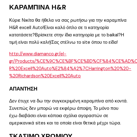
ΚΑΡΑΜΠΙΝΑ H&R
Κύριε Νικίτα θα ήθελα να σας ρωτήσω για την καραμπίνα
Η&R excell Auto!Είναι καλό όπλο σε τι κατηγορία
κατατάσετε?Βρίσκετε στην ίδια κατηγορία με το baikal?Η
τιμή είναι πολύ καλή!Σας στέλνω το site όπου το είδα!
http://www.diamanco.gr/el-
gr/Products/%CE%9C%CE%BF%CE%BD%CF%84%CE%AD%
R%20Excell%20Auto%E2%84%A2%7CHarrington%20%20-
%20Richardson%20Excell%20Auto
ΑΠΑΝΤΗΣΗ
Δεν έτυχε να δω την συγκεκριμένη καραμπίνα από κοντά.
Συνεπώς δεν μπορώ να εκφέρω άποψη. Το μόνο που
έχω διαβάσει είναι κάποια σχόλια αγοραστών σε
αμερικανικά sites και τα οποία είναι θετικά μέχρι τώρα.
ΣΚΑΣΙΜΟ ΧΡΩΜΙΟΥ