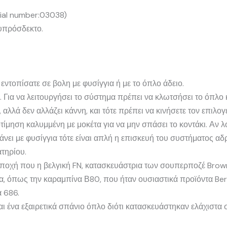
rial number:03038)
ευπρόσδεκτο.
 εντοπίσατε σε βολη με φυσίγγια ή με το όπλο άδειο.
 Για να λειτουργήσει το σύστημα πρέπει να κλωτσήσει το όπλο κ
 αλλά δεν αλλάζει κάννη, και τότε πρέπει να κινήσετε τον επιλογ
ίμηση καλυμμένη με μοκέτα για να μην σπάσει το κοντάκι. Αν λ
κάνει με φυσίγγια τότε είναι απλή η επισκευή του συστήματος α
τηρίου.
 εποχή που η βελγική FN, κατασκευάστρια των σουπερποζέ Brown
, όπως την καραμπίνα Β80, που ήταν ουσιαστικά προϊόντα Beret
α 686.
ίναι ένα εξαιρετικά σπάνιο όπλο διότι κατασκευάστηκαν ελάχιστα