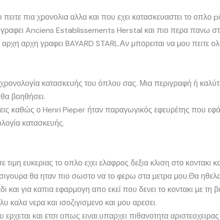
υ πειτε πια χρονολια αλλα και που εχει κατασκευαστει το οπλο 
α γραφει Anciens Establissements Herstal και πιο περα πανω στη
 αρχη αρχη γραφει BAYARD STARL.Αν μπορειται να μου πειτε ολε
ι η χρονολογία κατασκευής του όπλου σας. Μια περιγραφή ή κα
θα βοηθήσει.
εις καθώς ο Henri Pieper ήταν παραγωγικός εφευρέτης που εφ
ολογία κατασκευής.
 τιμη ευκεριας το οπλο εχει ελαφρος δεξια κλιση στο κοντακι κ
σιγουρα θα ηταν πιο σωστο να το φερω στα μετρα μου.Θα ηθελα
δι και για καπια εφαρμογη απο εκεί που δενει το κοντακι με τη
λυ καλα νερα και ισοζιγισμενο και μου αρεσει.
υ ερχεται και ετσι οπως ειναι.υπαρχει πιθανοτητα αριστεοχειρας