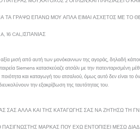
 Ο ΠΑΤΕΡΑΣ ΜΟΥ,ΚΑΤΟΧΟΣ 2 ΟΠΛΩΝ,ΚΑΙ ΠΛΗΣΙΑΖΕΙ Ο ΚΑ
Α ΤΑ ΓΡΑΨΩ ΕΠΑΝΩ ΜΟΥ ΑΠΛΑ ΕΙΜΑΙ ΑΣΧΕΤΟΣ ΜΕ ΤΟ Θ
, 16 CAL,ΙΣΠΑΝΙΑΣ
ι αξία μισή από αυτή των μονόκαννων της αγοράς, δηλαδή κάπο
Η εταιρεία Siemens κατασκεύαζε ατσάλι με την πατενταρισμένη 
 ποιότητα και καταγωγή του ατσαλιού, όμως αυτό δεν είναι το 
διευκολύνουν την εξακρίβωση της ταυτότητας του.
Σ ΣΑΣ ΑΛΛΑ ΚΑΙ ΤΗΣ ΚΑΤΑΓΩΓΗΣ ΣΑΣ ΝΑ ΖΗΤΗΣΩ ΤΗ ΓΝ
Ο ΠΑΣΙΓΝΩΣΤΗΣ ΜΑΡΚΑΣ ΠΟΥ ΕΧΩ ΕΝΤΟΠΙΣΕΙ ΜΕΣΩ ΔΙΑ