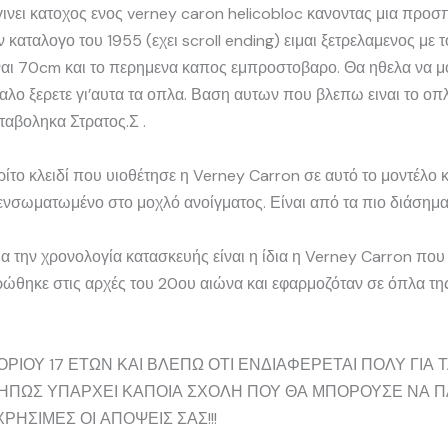
ινει κατοχος ενος verney caron helicobloc κανοντας μια προσ
ν καταλογο του 1955 (εχει scroll ending) ειμαι ξετρελαμενος με τ
ειναι 70cm και το περημενα καπος εμπροστοβαρο. Θα ηθελα να 
λο ξερετε γι’αυτα τα οπλα. Βαση αυτων που βλεπω ειναι το οπ
αβοληκα Στρατος.Σ .
ρίτο κλειδί που υιοθέτησε η Verney Carron σε αυτό το μοντέλο 
 ενσωματωμένο στο μοχλό ανοίγματος. Είναι από τα πιο διάσημ
την χρονολογία κατασκευής είναι η ίδια η Verney Carron που 
ρώθηκε στις αρχές του 20ου αιώνα και εφαρμοζόταν σε όπλα της
ΟΡΙΟΥ 17 ΕΤΩΝ ΚΑΙ ΒΛΕΠΩ ΟΤΙ ΕΝΔΙΑΦΕΡΕΤΑΙ ΠΟΛΥ ΓΙΑ 
ΜΗΠΩΣ ΥΠΑΡΧΕΙ ΚΑΠΟΙΑ ΣΧΟΛΗ ΠΟΥ ΘΑ ΜΠΟΡΟΥΣΕ ΝΑ Π
ΡΗΣΙΜΕΣ ΟΙ ΑΠΟΨΕΙΣ ΣΑΣ!!!