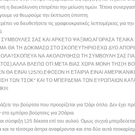
ή η διευκόλυνση επιτρέπει την μείωση τιμών. Τέτοια συνεργασία
ήγουμε να θεωρούμε την έκπτωση ύποπτη.
πει να διευθετήσετε τις γραφειοκρατικές λεπτομέρειες για την
G
Ο ΣΥΜΒΟΥΛΕΣ ΣΑΣ ΚΑΙ ΑΡΚΕΤΟ ΨΑΞΙΜΟ,ΑΓΟΡΑΣΑ ΤΕΛΙΚΑ
ΜΑ ΘΑ ΤΗ ΔΟΚΙΜΑΣΩ ΣΤΟ ΣΚΟΠΕΥΤΗΡΙΟ.ΕΧΩ ΔΥΟ ΑΠΟΡΙΕ
ΚΟΛΑ?ΣΚΟΠΕΥΑ ΝΑ ΑΚΟΛΟΥΘΗΣΩ ΤΗ ΣΥΜΒΟΥΛΗ ΣΑΣ ΓΙΑ 
ΟΣ),ΑΛΛΑ ΒΛΕΠΩ ΟΤΙ ΜΕΤΑ ΒΙΑΣ ΧΩΡΑ ΜΟΝΗ ΤΗΣ(Η ΒΟΥ
ΕΝ ΘΑ ΕΙΝΑΙ 1,25/10,ΕΦΟΣΟΝ Η ΕΤΑΙΡΙΑ ΕΙΝΑΙ ΑΜΕΡΙΚΑΝΙ
ΙΣΗ ΤΩΝ ΤΣΟΚ” ΚΑΙ ΤΟ ΜΠΕΡΔΕΜΑ ΤΩΝ ΕΥΡΩΠΑΙΩΝ ΚΑΤ
ΚΗ.
άζετε την βούρτσα που προορίζεται για 12άρι όπλο; Δεν έχει πρ
 στο εμπόριο βούρτσες για 20άρια.
αι σύσφιξη 1,25 δέκατα επί του αυλού. Ομως συχνά μπερδεύεται
α και τα τέσσερα άστρα αναφέρονται και στα δύο αυτά τσοκαρίσμ