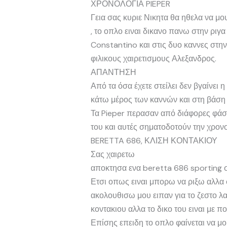
ΧΡΟΝΟΛΟΓΙΑ PIEPER
Γεια σας κυριε Νικητα θα ηθελα να μο
, το οπλο ειναι δικανο πανω στην ριγ
Constantino και στις δυο καννες στην
φιλικους χαιρετισμους Αλεξανδρος.
ΑΠΑΝΤΗΣΗ
Από τα όσα έχετε στείλει δεν βγαίνε
κάτω μέρος των καννών και στη βάση 
Τα Pieper περασαν από διάφορες φάσ
του και αυτές σηματοδοτούν την χρον
BERETTA 686, ΚΛΙΣΗ ΚΟΝΤΑΚΙΟΥ
Σας χαιρετω
αποκτησα ενα beretta 686 sporting σε
Ετσι οπως ειναι μπορω να ριξω αλλα 
ακολουθισω μου ειπαν για το ζεστο λα
κοντακιου αλλα το δικο του ειναι με πο
Επίσης επειδη το οπλο φαίνεται να μο