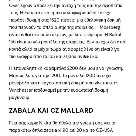
Ολες έχουν αποδείξει την αντοχή τους και την αξιοπιστία
τους. Η Fabarm είναι η πιο καλοφινιρισμένη και έχει
περάσει δοκιμή στις 1620 πιέσεις, μια εθελοντική δοκιμή
που περνούν τα όπλα αυτής της εταιρείας. Η Mossberg
είναι ανθεκτικό όπλο αερίων, με λιτό φινίρισμα. Η Baikal
155 είναι το νέο μοντέλο της εταιρείας. Δεν το έχω δει από
κοντά αλλά οι μέχρι τώρα αναφορές λένε ότι είναι λίγο
πιο ελαφρύ από το 153 και εξίσου ανθεκτικό.
Η επαναληπτική καραμπίνα 2200 δεν μου είναι γνωστή.
Μήπως λέτε για την 1200; Το μοντέλο 1200 αντέχει
μονόβολα και η εργοστασιακή δοκιμή που γίνεται στην
Winchester ισοδυναμεί με την ευρωπαϊκή δοκιμή
μάγκνουμ.
ZABALA KAI CZ MALLARD
Γεια σας κύριε Νικίτα θα ήθελα την γνώμη σας για τα
παρακάτω όπλα zabala xl 90 cal 20 και το CZ-USA