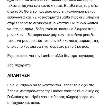
τελευται ψαχνω ενα κοντακι τραπ. Εμαθα πως ταιριαζει
απο το XL 90 trap , ωστοσο οταν επικοινωνησα με τον
εισαγωγεα και 1-2 καταστηματα εμαθα πως δεν υπαρχει
στην ελλαδα το συγκεκριμενο κοντακι. Θα ηθελα λοιπον
να σας ρωτησω , δεδομενου οτι κοντακια διαφορετικων
μοντελων – διαφορετικων μαρκων ταιριαζονυ μεταξυ
τους , να μου πειτε καποιο μοντελο καποιας μαρκας , της
οποιας το κοντακι να ειναι συμβατο με το δικο μου.
Εχω ακουσει για την Lamber αλλα δεν ειμαι σιγουρος
Σας ευχαριστω
ΑΠΑΝΤΗΣΗ
Είναι αμφίβολο αν το κοντάκι του Lanber ταιριάζει στο
Zabala. Αντιπρόσωπος της Lanber πάντως είναι ο κύριος
Γιαλιτάκης στο Ηράκλειο και θα σας πληροφορήσει αν
υπάρχουν κοντάκια.