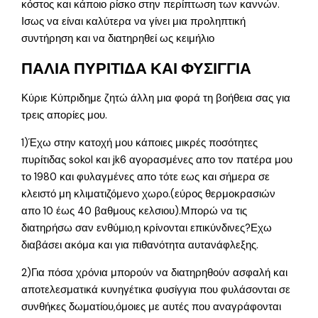
κόστος και κάποιο ρίσκο στην περίπτωση των καννών.
Ισως να είναι καλύτερα να γίνει μια προληπτική
συντήρηση και να διατηρηθεί ως κειμήλιο
ΠΑΛΙΑ ΠΥΡΙΤΙΔΑ ΚΑΙ ΦΥΣΙΓΓΙΑ
Κύριε Κύπριδημε ζητώ άλλη μια φορά τη βοήθεια σας για
τρεις απορίες μου.
1)Έχω στην κατοχή μου κάποιες μικρές ποσότητες
πυρίτιδας sokol και jk6 αγορασμένες απο τον πατέρα μου
το 1980 και φυλαγμένες απο τότε εως και σήμερα σε
κλειστό μη κλιματιζόμενο χωρο.(εύρος θερμοκρασιών
απο 10 έως 40 βαθμους κελσιου).Μπορώ να τις
διατηρήσω σαν ενθύμιο,η κρίνονται επικύνδινες?Εχω
διαβάσει ακόμα και για πιθανότητα αυτανάφλεξης.
2)Για πόσα χρόνια μπορούν να διατηρηθούν ασφαλή και
αποτελεσματικά κυνηγέτικα φυσίγγια που φυλάσονται σε
συνθήκες δωματίου,όμοιες με αυτές που αναγράφονται