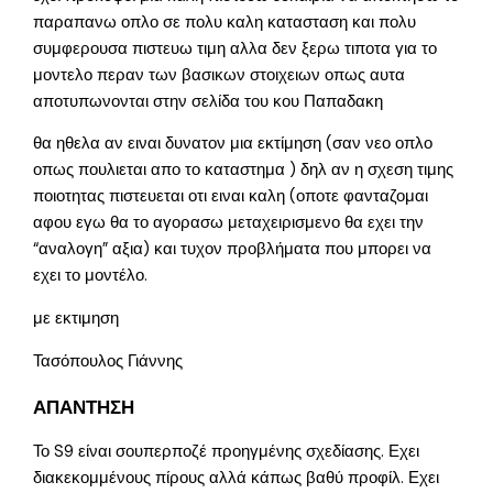
παραπανω οπλο σε πολυ καλη κατασταση και πολυ
συμφερουσα πιστευω τιμη αλλα δεν ξερω τιποτα για το
μοντελο περαν των βασικων στοιχειων οπως αυτα
αποτυπωνονται στην σελίδα του κου Παπαδακη
θα ηθελα αν ειναι δυνατον μια εκτίμηση (σαν νεο οπλο
οπως πουλιεται απο το καταστημα ) δηλ αν η σχεση τιμης
ποιοτητας πιστευεται οτι ειναι καλη (οποτε φανταζομαι
αφου εγω θα το αγορασω μεταχειρισμενο θα εχει την
“αναλογη” αξια) και τυχον προβλήματα που μπορει να
εχει το μοντέλο.
με εκτιμηση
Τασόπουλος Γιάννης
ΑΠΑΝΤΗΣΗ
Το S9 είναι σουπερποζέ προηγμένης σχεδίασης. Εχει
διακεκομμένους πίρους αλλά κάπως βαθύ προφίλ. Εχει