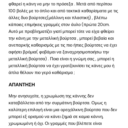
φθαρεί η κάνη να μην το πρόσεξα . Μετά από περίπου
100 βολές με το όπλο και από τακτικά καθαρίσματα με τις
άλλες δυο βούρτσες(μάλλινη και πλαστική) , βλέπω
κάποιες επιμήκεις γραμμές στον άυλο (πρώτα 20cm.
Αυτό με προβληματίζει γιατί μπορεί τότε να είχα φθείρει
την κάνη με την μεταλλική βούρτσα , μπορεί βεβαία και
ανεπαρκής καθαρισμός με τις πιο ήπιες βούρτσες να έχει
αφήσει βρόμια( φοβάμαι να ξαναχρησιμοποιήσω την
μεταλλική βούρτσα) . Ποια είναι η γνώμη σας , μπορεί η
μεταλλική βούρτσα να έχει γρατζουνίσει τις κάνες μου ή
άπλα θέλουν πιο γερό καθάρισμα ;
ΑΠΑΝΤΗΣΗ
Μην ανησυχείτε, η χρωμίωση της κάννης δεν
καταβάλλεται από την συρμάτινη βούρτσα. Ομως η
καλύτερη επιλογή είναι μια ορειχάλκινη βούρτσα που δεν
μπορεί εξ ορισμού να κάνει ζημιά σε καμια κάννη,
χρωμιωμένη ή όχι. Οι γραμμές που βλέπετε είναι