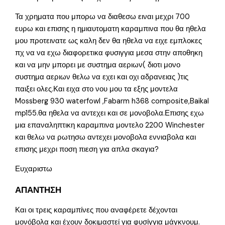
Τα χρηματα που μπορω να διαθεσω ειναι μεχρι 700
ευρω και επισης η ημιαυτοματη καραμπινα που θα ηθελα
μου προτεινατε ως καλη δεν θα ηθελα να ειχε εμπλοκες
πχ να να εχω διαφορετικα φυσιγγια μεσα στην αποθηκη
και να μην μπορει με συστημα αεριων( διοτι μονο
συστημα αεριων θελω να εχει και οχι αδρανειας )τις
παιξει ολες.Και ειχα στο νου μου τα εξης μοντελα
Mossberg 930 waterfowl ,Fabarm h368 composite,Baikal
mp155.θα ηθελα να αντεχει και σε μονοβολα.Επισης εχω
μια επαναληπτικη καραμπινα μοντελο 2200 Winchester
και θελω να ρωτησω αντεχει μονοβολα εννιαβολα και
επισης μεχρι ποση πιεση για απλα σκαγια?
Ευχαριστω
ΑΠΑΝΤΗΣΗ
Και οι τρεις καραμπίνες που αναφέρετε δέχονται
μονόβολα και έχουν δοκιμαστεί για φυσίγγια μάγκνουμ.