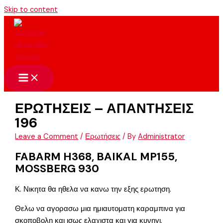
Skip to content
ΕΡΩΤΗΣΕΙΣ – ΑΠΑΝΤΗΣΕΙΣ
196
Leave a Comment
/
Ερωτήσεις
/ By
Administrator
FABARM H368, BAIKAL MP155,
MOSSBERG 930
Κ. Νικητα θα ηθελα να κανω την εξης ερωτηση.
Θελω να αγορασω μια ημιαυτοματη καραμπινα για
σκοποβολη και ισως ελαχιστα και για κυνηγι.