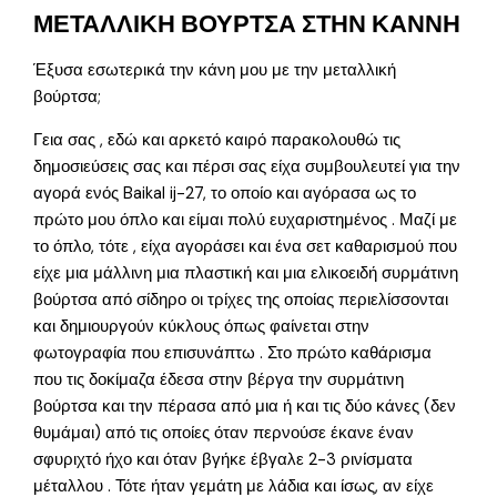
ΜΕΤΑΛΛΙΚΗ ΒΟΥΡΤΣΑ ΣΤΗΝ ΚΑΝΝΗ
Έξυσα εσωτερικά την κάνη μου με την μεταλλική
βούρτσα;
Γεια σας , εδώ και αρκετό καιρό παρακολουθώ τις
δημοσιεύσεις σας και πέρσι σας είχα συμβουλευτεί για την
αγορά ενός Baikal ij-27, το οποίο και αγόρασα ως το
πρώτο μου όπλο και είμαι πολύ ευχαριστημένος . Μαζί με
το όπλο, τότε , είχα αγοράσει και ένα σετ καθαρισμού που
είχε μια μάλλινη μια πλαστική και μια ελικοειδή συρμάτινη
βούρτσα από σίδηρο οι τρίχες της οποίας περιελίσσονται
και δημιουργούν κύκλους όπως φαίνεται στην
φωτογραφία που επισυνάπτω . Στο πρώτο καθάρισμα
που τις δοκίμαζα έδεσα στην βέργα την συρμάτινη
βούρτσα και την πέρασα από μια ή και τις δύο κάνες (δεν
θυμάμαι) από τις οποίες όταν περνούσε έκανε έναν
σφυριχτό ήχο και όταν βγήκε έβγαλε 2-3 ρινίσματα
μέταλλου . Τότε ήταν γεμάτη με λάδια και ίσως, αν είχε