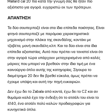
Mallard cal 20 πιο κατά την γνώμη σας θα ήταν πιο
αξιόπιστο για αγορά. ευχαριστώ εκ των πρότερων.
ΑΠΑΝΤΗΣΗ
Τα δύο σουπερποζέ είναι στα ίδια επίπεδα ποιότητας. Είναι
φτηνά σουπερποζέ με παρόμοια χαρακτηριστικά:
μηχανισμό στην πλάκα της σκανδάλης, κοντάκι με
τζαβέτα, μονή σκανδάλη κλπ. Και τα δύο είναι στα ίδια
επίπεδα αξιοπιστίας. Αυτό που πρέπει να τονιστεί είναι ότι
στην αγορά τώρα υπάρχουν μεταχειρισμένα από καλές
μάρκες που μπορεί να βρεθούν στην ίδια τιμή με ένα
καινούργιο όπλο αυτής της κατηγορίας. Σίγουρα το
διαμέτρημα 20 δεν θα βρεθεί εύκολα, όμως πρέπει να
έχουμε υπόψη και αυτή την πηγή ευκαιριών.
Δεν έχω δει το Zabala από κοντά, έχω δει το CZ και αν
θυμάμαι καλά έχει την ένδειξη ότι το ατσάλι του είναι το
4140, ένα ατσάλι πολύ καλών προδιαγραφών για
κυνηγετικά όπλα.