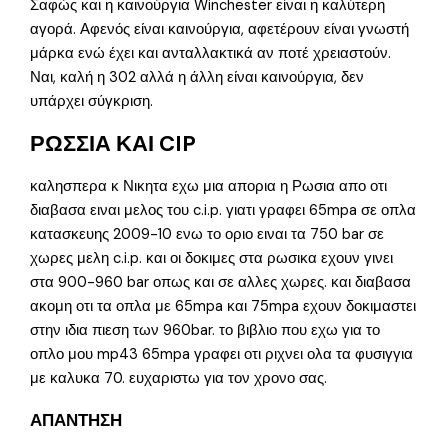
Σαφώς και η καινούργια Winchester είναι η καλύτερη
αγορά. Αφενός είναι καινούργια, αφετέρουν είναι γνωστή
μάρκα ενώ έχει και ανταλλακτικά αν ποτέ χρειαστούν.
Ναι, καλή η 302 αλλά η άλλη είναι καινούργια, δεν
υπάρχει σύγκριση.
ΡΩΣΣΙΑ ΚΑΙ CIP
καλησπερα κ Νικητα εχω μια απορια η Ρωσια απο οτι
διαβασα ειναι μελος του c.i.p. γιατι γραφει 65mpa σε οπλα
κατασκευης 2009-10 ενω το οριο ειναι τα 750 bar σε
χωρες μελη c.i.p. και οι δοκιμες στα ρωσικα εχουν γινει
στα 900-960 bar οπως και σε αλλες χωρες. και διαβασα
ακομη οτι τα οπλα με 65mpa και 75mpa εχουν δοκιμαστει
στην ιδια πιεση των 960bar. το βιβλιο που εχω για το
οπλο μου mp43 65mpa γραφει οτι ριχνει ολα τα φυσιγγια
με καλυκα 70. ευχαριστω για τον χρονο σας.
ΑΠΑΝΤΗΣΗ