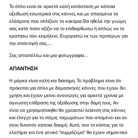
Το όπλο ειναι σε αρκετά καλή κατάσταση με κάποια
οξείδωση εσωτερικά στις κάννες και με σπασμένα τα
ελάσματα που οπλίζουν τα κοκόρια.Θα ηθελα την γνώμη
σας κατά πόσο αξίζει να το επιδιορθώσω ή απλώς να το
κρατήσω σαν κειμήλειο…Ευχαριστώ εκ των προτέρων για
την απάντησή σας……
Σας αποστέλλω και μια φοτωγραφία….
ΑΠΑΝΤΗΣΗ
Η μάρκα είναι καλή και διάσημη. Το πρόβλημα είναι ότι
πρόκειται για όπλο με δαμασκηνές κάννες που έχουν δει
χρήση και έχουν μείνει ανανεργές για αρκετά χρόνια με
άγνωστη επίδραση της οξείδωσης στην δομή τους. Αν
είναι να χρησιμοποιηθεί θα χρειαστεί λείανση στις κάννες
και έλεγχο για το πάχος τοιχωμάτων που απομένει και αν
είναι δυνατόν κάποια δοκιμή. Αυτά, συν το κόστος για τα
ελατήρια και ένα γενικό “συμμάζεμα” θα έχουν σημαντικό