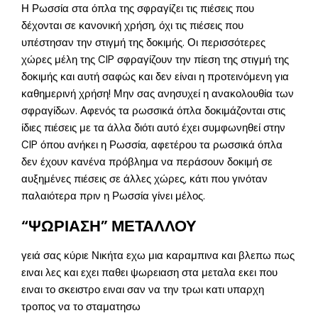
Η Ρωσσία στα όπλα της σφραγίζει τις πιέσεις που
δέχονται σε κανονική χρήση, όχι τις πιέσεις που
υπέστησαν την στιγμή της δοκιμής. Οι περισσότερες
χώρες μέλη της CIP σφραγίζουν την πίεση της στιγμή της
δοκιμής και αυτή σαφώς και δεν είναι η προτεινόμενη για
καθημερινή χρήση! Μην σας ανησυχεί η ανακολουθία των
σφραγίδων. Αφενός τα ρωσσικά όπλα δοκιμάζονται στις
ίδιες πιέσεις με τα άλλα διότι αυτό έχει συμφωνηθεί στην
CIP όπου ανήκει η Ρωσσία, αφετέρου τα ρωσσικά όπλα
δεν έχουν κανένα πρόβλημα να περάσουν δοκιμή σε
αυξημένες πιέσεις σε άλλες χώρες, κάτι που γινόταν
παλαιότερα πριν η Ρωσσία γίνει μέλος.
“ΨΩΡΙΑΣΗ” ΜΕΤΑΛΛΟΥ
γειά σας κύριε Νικήτα εχω μια καραμπινα και βλεπω πως
ειναι λες και εχει παθει ψωρειαση στα μεταλα εκει που
ειναι το σκειστρο ειναι σαν να την τρωι κατι υπαρχη
τροπος να το σταματησω