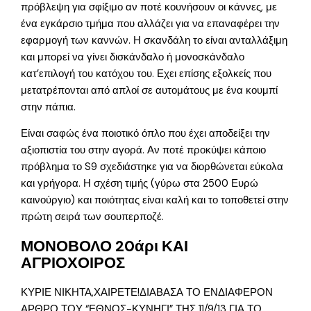
πρόβλεψη για σφίξιμο αν ποτέ κουνήσουν οι κάννες, με
ένα εγκάρσιο τμήμα που αλλάζει για να επαναφέρει την
εφαρμογή των καννών. Η σκανδάλη το είναι ανταλλάξιμη
και μπορεί να γίνει δισκάνδαλο ή μονοσκάνδαλο
κατ’επιλογή του κατόχου του. Εχει επίσης εξολκείς που
μετατρέπονται από απλοί σε αυτομάτους με ένα κουμπί
στην πάπια.
Είναι σαφώς ένα ποιοτικό όπλο που έχει αποδείξει την
αξιοπιστία του στην αγορά. Αν ποτέ προκύψει κάποιο
πρόβλημα το S9 σχεδιάστηκε για να διορθώνεται εύκολα
και γρήγορα. Η σχέση τιμής (γύρω στα 2500 Ευρώ
καινούργιο) και ποιότητας είναι καλή και το τοποθετεί στην
πρώτη σειρά των σουπερποζέ.
ΜΟΝΟΒΟΛΟ 20άρι ΚΑΙ
ΑΓΡΙΟΧΟΙΡΟΣ
ΚΥΡΙΕ ΝΙΚΗΤΑ,ΧΑΙΡΕΤΕ!ΔΙΑΒΑΣΑ ΤΟ ΕΝΔΙΑΦΕΡΟΝ
ΑΡΘΡΟ ΤΟΥ “ΕΘΝΟΣ-ΚΥΝΗΓΙ” ΤΗΣ 11/9/13 ΓΙΑ ΤΟ