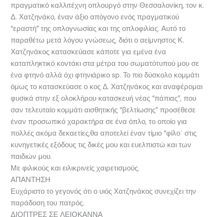
πραγματικό καλλιτέχνη οπλουργό στην Θεσσαλονίκη, τον κ.
Δ. Χατζηνάκο, έναν άξιο απόγονο ενός πραγματικού
“εραστή” της οπλογνωσίας και της οπλοφιλίας. Αυτό το
παραθέτω μετά λόγου γνώσεως, διότι ο αείμνηστος Κ.
Χατζηνάκος κατασκεύασε κάποτε για εμένα ένα
καταπληκτικό κοντάκι στα μέτρα του σωματότυπού μου σε
ένα φτηνό αλλά όχι φτηνιάρικο sp. Το πιο δύσκολο κομμάτι
όμως το κατασκεύασε ο κος Δ. Χατζηνάκος και αναφέρομαι
φυσικά στην εξ ολοκλήρου κατασκευή νέας “πάπιας”, που
σαν τελευταίο κομμάτι αισθητικής “βελτίωσης” προσέθεσε
έναν προσωπικό χαρακτήρα σε ένα όπλο, το οποίο για
πολλές ακόμα δεκαετίες,θα αποτελεί έναν τίμιο “φίλο¨ στις
κυνηγετικές εξόδους τις δικές μου και ευελπιστώ και των
παιδιών μου.
Με φιλικούς και ειλικρινείς χαιρετισμούς.
ΑΠΑΝΤΗΣΗ
Ευχάριστο το γεγονός ότι ο υιός Χατζηνάκος συνεχίζει την
παράδοση του πατρός.
ΔΙΟΠΤΡΕΣ ΣΕ ΛΕΙΟΚΑΝΝΑ