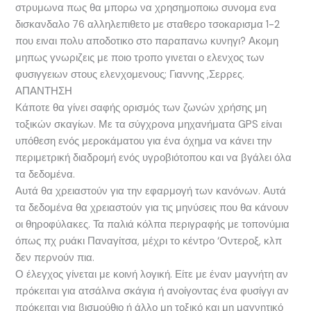
στρυμωνα πως θα μπορω να χρησημοποιω συνομα ενα
δισκανδαλο 76 αλληλεπιθετο με σταθερο τσοκαρισμα 1-2
που ειναι πολυ αποδοτικο στο παραπανω κυνηγι? Ακομη
μηπως γνωριζεις με ποιο τροπο γινεται ο ελενχος των
φυσιγγειων στους ελενχομενους; Γιαννης ,Σερρες.
ΑΠΑΝΤΗΣΗ
Κάποτε θα γίνει σαφής ορισμός των ζωνών χρήσης μη
τοξικών σκαγίων. Με τα σύγχρονα μηχανήματα GPS είναι
υπόθεση ενός μεροκάματου για ένα όχημα να κάνει την
περιμετρική διαδρομή ενός υγροβιότοπου και να βγάλει όλα
τα δεδομένα.
Αυτά θα χρειαστούν για την εφαρμογή των κανόνων. Αυτά
τα δεδομένα θα χρειαστούν για τις μηνύσεις που θα κάνουν
οι θηροφύλακες. Τα παλιά κόλπα περιγραφής με τοπονύμια
όπως πχ ρυάκι Παναγίτσα, μέχρι το κέντρο ‘Οντεροξ, κλπ
δεν περνούν πια.
Ο έλεγχος γίνεται με κοινή λογική. Είτε με έναν μαγνήτη αν
πρόκειται για ατσάλινα σκάγια ή ανοίγοντας ένα φυσίγγι αν
πρόκειται για βισμούθιο ή άλλο μη τοξικό και μη μαγνητικό