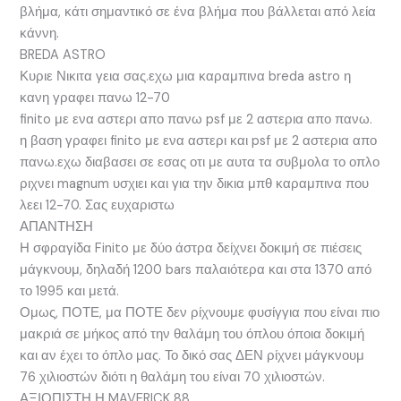
βλήμα, κάτι σημαντικό σε ένα βλήμα που βάλλεται από λεία
κάννη.
BREDA ASTRO
Κυριε Νικιτα γεια σας.εχω μια καραμπινα breda astro η
κανη γραφει πανω 12-70
finito με ενα αστερι απο πανω psf με 2 αστερια απο πανω.
η βαση γραφει finito με ενα αστερι και psf με 2 αστερια απο
πανω.εχω διαβασει σε εσας οτι με αυτα τα συβμολα το οπλο
ριχνει magnum υσχιει και για την δικια μπθ καραμπινα που
λεει 12-70. Σας ευχαριστω
ΑΠΑΝΤΗΣΗ
Η σφραγίδα Finito με δύο άστρα δείχνει δοκιμή σε πιέσεις
μάγκνουμ, δηλαδή 1200 bars παλαιότερα και στα 1370 από
το 1995 και μετά.
Ομως, ΠΟΤΕ, μα ΠΟΤΕ δεν ρίχνουμε φυσίγγια που είναι πιο
μακριά σε μήκος από την θαλάμη του όπλου όποια δοκιμή
και αν έχει το όπλο μας. Το δικό σας ΔΕΝ ρίχνει μάγκνουμ
76 χιλιοστών διότι η θαλάμη του είναι 70 χιλιοστών.
ΑΞΙΟΠΙΣΤΗ Η MAVERICK 88