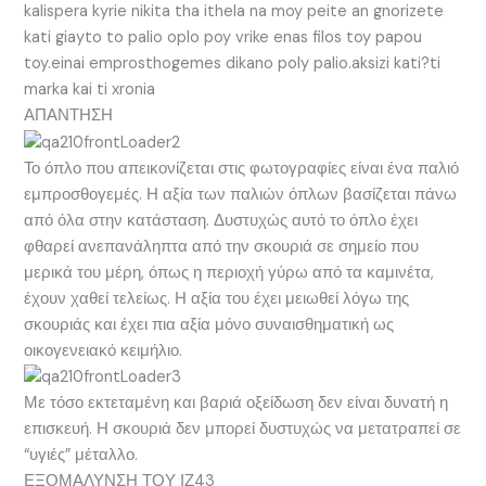
kalispera kyrie nikita tha ithela na moy peite an gnorizete
kati giayto to palio oplo poy vrike enas filos toy papou
toy.einai emprosthogemes dikano poly palio.aksizi kati?ti
marka kai ti xronia
ΑΠΑΝΤΗΣΗ
Το όπλο που απεικονίζεται στις φωτογραφίες είναι ένα παλιό
εμπροσθογεμές. Η αξία των παλιών όπλων βασίζεται πάνω
από όλα στην κατάσταση. Δυστυχώς αυτό το όπλο έχει
φθαρεί ανεπανάληπτα από την σκουριά σε σημείο που
μερικά του μέρη, όπως η περιοχή γύρω από τα καμινέτα,
έχουν χαθεί τελείως. Η αξία του έχει μειωθεί λόγω της
σκουριάς και έχει πια αξία μόνο συναισθηματική ως
οικογενειακό κειμήλιο.
Με τόσο εκτεταμένη και βαριά οξείδωση δεν είναι δυνατή η
επισκευή. Η σκουριά δεν μπορεί δυστυχώς να μετατραπεί σε
“υγιές” μέταλλο.
ΕΞΟΜΑΛΥΝΣΗ ΤΟΥ ΙΖ43