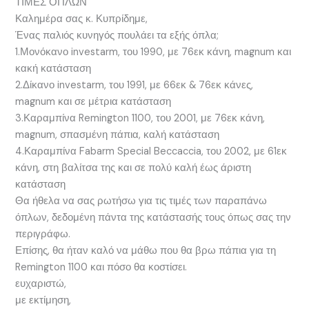
ΤΙΜΕΣ ΟΠΛΩΝ
Καλημέρα σας κ. Κυπρίδημε,
Ένας παλιός κυνηγός πουλάει τα εξής όπλα;
1.Μονόκανο investarm, του 1990, με 76εκ κάνη, magnum και
κακή κατάσταση
2.Δίκανο investarm, του 1991, με 66εκ & 76εκ κάνες,
magnum και σε μέτρια κατάσταση
3.Καραμπίνα Remington 1100, του 2001, με 76εκ κάνη,
magnum, σπασμένη πάπια, καλή κατάσταση
4.Καραμπίνα Fabarm Special Beccaccia, του 2002, με 61εκ
κάνη, στη βαλίτσα της και σε πολύ καλή έως άριστη
κατάσταση
Θα ήθελα να σας ρωτήσω για τις τιμές των παραπάνω
όπλων, δεδομένη πάντα της κατάστασής τους όπως σας την
περιγράφω.
Επίσης, θα ήταν καλό να μάθω που θα βρω πάπια για τη
Remington 1100 και πόσο θα κοστίσει.
ευχαριστώ,
με εκτίμηση,