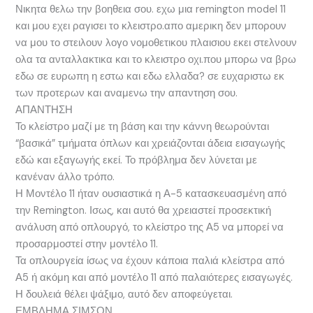
Νικητα θελω την βοηθεια σου. εχω μια remington model 11
και μου εχει ραγισει το κλειστρο.απο αμερικη δεν μπορουν
να μου το στειλουν λογο νομοθετικου πλαισιου εκει στελνουν
ολα τα ανταλλακτικα και το κλειστρο οχι.που μπορω να βρω
εδω σε ευρωπη η εστω και εδω ελλαδα? σε ευχαριστω εκ
των προτερων και αναμενω την απαντηση σου.
ΑΠΑΝΤΗΣΗ
Το κλείστρο μαζί με τη βάση και την κάννη θεωρούνται
“βασικά” τμήματα όπλων και χρειάζονται άδεια εισαγωγής
εδώ και εξαγωγής εκεί. Το πρόβλημα δεν λύνεται με
κανέναν άλλο τρόπο.
Η Μοντέλο 11 ήταν ουσιαστικά η Α-5 κατασκευασμένη από
την Remington. Ισως, και αυτό θα χρειαστεί προσεκτική
ανάλυση από οπλουργό, το κλείστρο της Α5 να μπορεί να
προσαρμοστεί στην μοντέλο 11.
Τα οπλουργεία ίσως να έχουν κάποια παλιά κλείστρα από
Α5 ή ακόμη και από μοντέλο 11 από παλαιότερες εισαγωγές.
Η δουλειά θέλει ψάξιμο, αυτό δεν αποφεύγεται.
ΕΜΒΛΗΜΑ ΣΙΜΣΟΝ