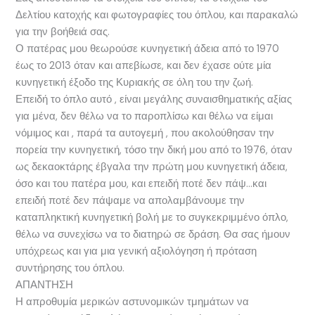
Δελτίου κατοχής και φωτογραφίες του όπλου, και παρακαλώ
για την βοήθειά σας.
Ο πατέρας μου θεωρούσε κυνηγετική άδεια από το 1970
έως το 2013 όταν και απεβίωσε, και δεν έχασε ούτε μία
κυνηγετική έξοδο της Κυριακής σε όλη του την ζωή.
Επειδή το όπλο αυτό , είναι μεγάλης συναισθηματικής αξίας
για μένα, δεν θέλω να το παροπλίσω και θέλω να είμαι
νόμιμος και , παρά τα αυτογεμή , που ακολούθησαν την
πορεία την κυνηγετική, τόσο την δική μου από το 1976, όταν
ως δεκαοκτάρης έβγαλα την πρώτη μου κυνηγετική άδεια,
όσο και του πατέρα μου, και επειδή ποτέ δεν πάψ…και
επειδή ποτέ δεν πάψαμε να απολαμβάνουμε την
καταπληκτική κυνηγετική βολή με το συγκεκριμμένο όπλο,
θέλω να συνεχίσω να το διατηρώ σε δράση. Θα σας ήμουν
υπόχρεως και για μια γενική αξιολόγηση ή πρόταση
συντήρησης του όπλου.
ΑΠΑΝΤΗΣΗ
Η απροθυμία μερικών αστυνομικών τμημάτων να