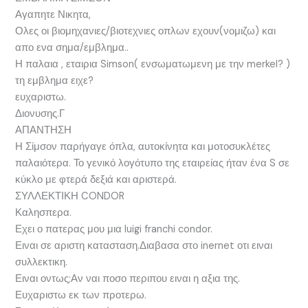
Αγαπητε Νικητα,
Ολες οι βιομηχανιες/βιοτεχνιες οπλων εχουν(νομιζω) και
απο ενα σημα/εμβλημα..
Η παλαια , εταιρια Simson( ενσωματωμενη με την merkel? )
τη εμβλημα ειχε?
ευχαριστω.
Διονυσης.Γ
ΑΠΑΝΤΗΣΗ
Η Σίμσον παρήγαγε όπλα, αυτοκίνητα και μοτοσυκλέτες
παλαιότερα. Το γενικό λογότυπο της εταιρείας ήταν ένα S σε
κύκλο με φτερά δεξιά και αριστερά.
ΣΥΛΛΕΚΤΙΚΗ CONDOR
Καλησπερα.
Εχει ο πατερας μου μια luigi franchi condor.
Ειναι σε αριστη κατασταση.Διαβασα στο inernet οτι ειναι
συλλεκτικη.
Ειναι οντως;Αν ναι ποσο περιπου ειναι η αξια της.
Ευχαριστω εκ των προτερω.