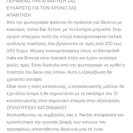
ΠΕΡΙΜΕΝΩ ΤΗΝ ΑΠΑΝΤΗΣΗ ΣΑΣ.
ΕΥΧΑΡΙΣΤΩ ΓΙΑ ΤΟΝ ΧΡΟΝΟ ΣΑΣ.
ΑΠΑΝΤΗΣΗ
Από την φωτογραφία φαίνεται ότι πρόκειται για δίκαννο με
κοκκόρια, τύπου Bar Action, με το ελατήριο μπροστά. Στην
αγορά υπάρχουν αυτή την εποχή κοκκοροτούφεκα ιταλικά
ανάλογης ποιότητας που βρίσκονται σε τιμές από 250 έως
300 Ευρώ. Μερικα κοκκοροτούφεκα όπως τα Bernardelli
Italia και Brescia είναι ποιοτικά όπλα και έχουν ανάλογα
ψηλές τιμές. Είναι δύσκολο από την φωτογραφία να κριθεί η
ποιότητα του δικού σας όπλου. Αυτή η εξακρίβωση θα
χρειαστεί αυτοψία.
Eibar είναι η πόλη κατασκευής, ο κατασκευαστής μάλλον θα
έχει άλλο όνομα ή θα σημειώνεται με το οικόσημο του. Ο
κατασκευαστής είναι σημαντικό στοιχείο στην αξιολόγηση.
ΟΠΛΟΥΡΓΕΙΟ ΧΑΤΖΗΝΑΚΟΥ
Ακολουθώντας τις συμβουλές σας κ. Νικήτα αποφάσισα και
εμπιστεύτηκα την εργασία βαφής των καννών του
προσφάτως αποκτηθέντος δίκαννού μου σε έναν