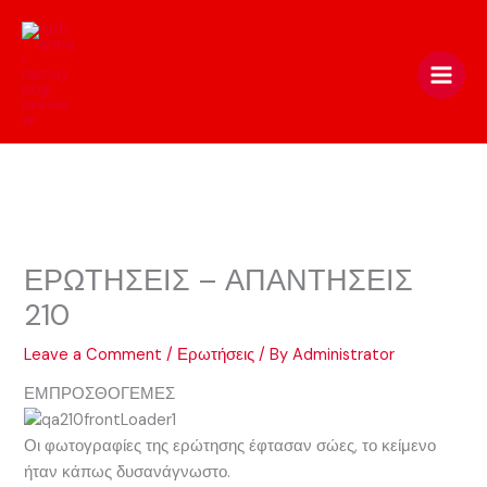
Skip
to
content
ΕΡΩΤΗΣΕΙΣ – ΑΠΑΝΤΗΣΕΙΣ
210
Leave a Comment
/
Ερωτήσεις
/ By
Administrator
ΕΜΠΡΟΣΘΟΓΕΜΕΣ
Οι φωτογραφίες της ερώτησης έφτασαν σώες, το κείμενο
ήταν κάπως δυσανάγνωστο.