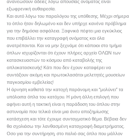
ανανεώσουν άδειες λόγω απουσίας ονόματος είναι
εξωφρενική αυθαιρεσία.
Και αυτό λόγω του παραλόγου της υπόθεσης. Μέχρι σήμερα
το όπλο ήταν δηλωμένο και δεν υπήρχε κανένα πρόβλημα
για την δημόσια ασφάλεια. Ξαφνικά πέφτει μια εγκύκλιος
που επιβάλλει την καταγραφή ονόματος και όλα
ανατρέπονται. Και να μην ξεχνάμε ότι κάποιοι στο τμήμα
όπλων ισχυρίζονται ότι έχουν πλήρες αρχείο ΟΛΩΝ των
κατασκευαστών το κόσμου από καταβολής της
οπλοκατασκευής! Κάτι που δεν έχουν καταφέρει να
συντάξουν ακόμη και πρωτοκλασάτοι μελετητές μουσείων
παγκοσμίου εμβελείας!
Η άρνηση καθιστά την κατοχή παράνομη και “μολύνει” τα
υπόλοιπα όπλα του κατόχου. Η μόνη άλλη επιλογή που
αφήνει αυτή η τακτική είναι η παράδοση του όπλου στην
αστυνομία που τελικά είναι μια άνευ αποζημίωσης
κατάσχεση και τότε έχουμε συνταγματικό θέμα. Βέβαια δεν
θα σχολιάσω την λανθασμένη καταγραφή διαμετρήματος.
Οσο για την συντήρηση, στο παλιό σας όπλο που μάλλον