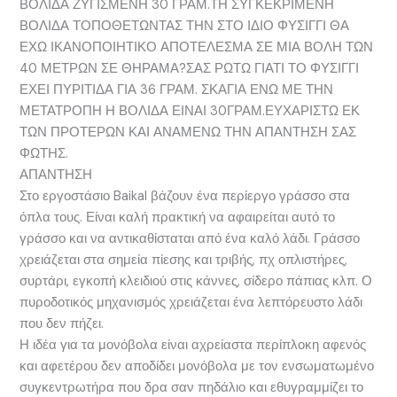
ΒΟΛΙΔΑ ΖΥΓΙΣΜΕΝΗ 30 ΓΡΑΜ.ΤΗ ΣΥΓΚΕΚΡΙΜΕΝΗ
ΒΟΛΙΔΑ ΤΟΠΟΘΕΤΩΝΤΑΣ ΤΗΝ ΣΤΟ ΙΔΙΟ ΦΥΣΙΓΓΙ ΘΑ
ΕΧΩ ΙΚΑΝΟΠΟΙΗΤΙΚΟ ΑΠΟΤΕΛΕΣΜΑ ΣΕ ΜΙΑ ΒΟΛΗ ΤΩΝ
40 ΜΕΤΡΩΝ ΣΕ ΘΗΡΑΜΑ?ΣΑΣ ΡΩΤΩ ΓΙΑΤΙ ΤΟ ΦΥΣΙΓΓΙ
ΕΧΕΙ ΠΥΡΙΤΙΔΑ ΓΙΑ 36 ΓΡΑΜ. ΣΚΑΓΙΑ ΕΝΩ ΜΕ ΤΗΝ
ΜΕΤΑΤΡΟΠΗ Η ΒΟΛΙΔΑ ΕΙΝΑΙ 30ΓΡΑΜ.ΕΥΧΑΡΙΣΤΩ ΕΚ
ΤΩΝ ΠΡΟΤΕΡΩΝ ΚΑΙ ΑΝΑΜΕΝΩ ΤΗΝ ΑΠΑΝΤΗΣΗ ΣΑΣ
ΦΩΤΗΣ.
ΑΠΑΝΤΗΣΗ
Στο εργοστάσιο Baikal βάζουν ένα περίεργο γράσσο στα
όπλα τους. Είναι καλή πρακτική να αφαιρείται αυτό το
γράσσο και να αντικαθίσταται από ένα καλό λάδι. Γράσσο
χρειάζεται στα σημεία πίεσης και τριβής, πχ οπλιστήρες,
συρτάρι, εγκοπή κλειδιού στις κάννες, σίδερο πάπιας κλπ. Ο
πυροδοτικός μηχανισμός χρειάζεται ένα λεπτόρευστο λάδι
που δεν πήζει.
Η ιδέα για τα μονόβολα είναι αχρείαστα περίπλοκη αφενός
και αφετέρου δεν αποδίδει μονόβολα με τον ενσωματωμένο
συγκεντρωτήρα που δρα σαν πηδάλιο και εθυγραμμίζει το