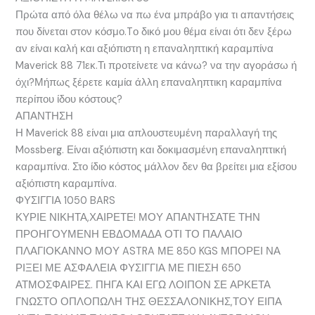
Πρώτα από όλα θέλω να πω ένα μπράβο για τι απαντήσεις
που δίνεται στον κόσμο.Tο δικό μου θέμα είναι ότι δεν ξέρω
αν είναι καλή και αξιόπιστη η επαναληπτική καραμπίνα
Maverick 88 71εκ.Τι προτείνετε να κάνω? να την αγοράσω ή
όχι?Μήπως ξέρετε καμία άλλη επαναληπτικη καραμπίνα
περίπου ίδου κόστους?
ΑΠΑΝΤΗΣΗ
Η Maverick 88 είναι μια απλουστευμένη παραλλαγή της
Mossberg. Είναι αξιόπιστη και δοκιμασμένη επαναληπτική
καραμπίνα. Στο ίδιο κόστος μάλλον δεν θα βρείτει μια εξίσου
αξιόπιστη καραμπίνα.
ΦΥΣΙΓΓΙΑ 1050 BARS
ΚΥΡΙΕ ΝΙΚΗΤΑ,ΧΑΙΡΕΤΕ! ΜΟΥ ΑΠΑΝΤΗΣΑΤΕ ΤΗΝ
ΠΡΟΗΓΟΥΜΕΝΗ ΕΒΔΟΜΑΔΑ ΟΤΙ ΤΟ ΠΑΛΑΙΟ
ΠΛΑΓΙΟΚΑΝΝΟ ΜΟΥ ASTRA ΜΕ 850 KGS ΜΠΟΡΕΙ ΝΑ
ΡΙΞΕΙ ΜΕ ΑΣΦΑΛΕΙΑ ΦΥΣΙΓΓΙΑ ΜΕ ΠΙΕΣΗ 650
ΑΤΜΟΣΦΑΙΡΕΣ. ΠΗΓΑ ΚΑΙ ΕΓΩ ΛΟΙΠΟΝ ΣΕ ΑΡΚΕΤΑ
ΓΝΩΣΤΟ ΟΠΛΟΠΩΛΗ ΤΗΣ ΘΕΣΣΑΛΟΝΙΚΗΣ,ΤΟΥ ΕΙΠΑ