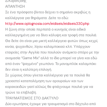
Δ.Κυρατζίδης
ΑΠΑΝΤΗΣΗ
Σε ένα πρόσφατο βίντεο δείχνει τι σημαίνει ακριβώς η
καλλιέργεια για θηράματα. Δείτε το εδώ:
http://www.oplognosia.com/eidiseis/eidiseis330.php
Η ζώνη στην οποία περπατά ο κυνηγός είναι ειδικά
καλλιεργημένη για να δίνει κάλυψη και τροφή στα πουλιά.
Θα δείτε ότι είναι μια μικτή καλλιέργεια φυτών όπως κεχρί,
κινόα, ψυχανθών, λίγου καλαμποκιού κλπ. Υπάρχουν
εταιρείες στην Αγγλία που πουλούν ανάμικτο σπόρο με την
ονομασία “Game Mix” αλλά το ίδιο μπορεί να γίνει και εδώ
από έναν “ψαγμένο” γεωπόνο. Το μονομπλόκ καλαμπόκι
δεν είναι η καλύτερη επιλογή.
Σε χώρους όπου γίνεται καλλιέργεια για τα πουλιά θα
χρειαστεί καταπολέμηση των αρουραίων και των
κορακοειδών γιατί αλλιώς θα φτιάχνουμε πουλιά για να
τρώνε τα επιβλαβή.
ΤΡΑΥΜΑΤΙΣΜΟΣ ΣΤΟ ΔΑΚΤΥΛΟ
Δύο ερωτήσεις έχουμε για τραυματισμό στο δάχτυλο από