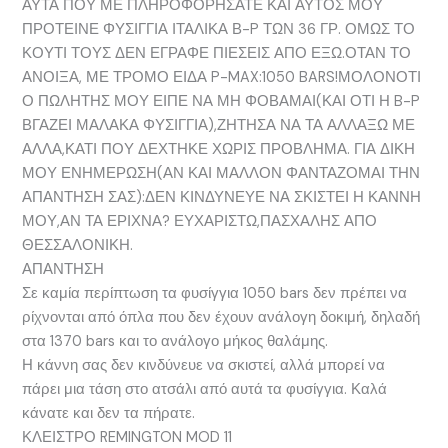
ΑΥΤΑ ΠΟΥ ΜΕ ΠΛΗΡΟΦΟΡΗΣΑΤΕ ΚΑΙ ΑΥΤΟΣ ΜΟΥ
ΠΡΟΤΕΙΝΕ ΦΥΣΙΓΓΙΑ ΙΤΑΛΙΚΑ Β-P ΤΩΝ 36 ΓΡ. ΟΜΩΣ ΤΟ
ΚΟΥΤΙ ΤΟΥΣ ΔΕΝ ΕΓΡΑΦΕ ΠΙΕΣΕΙΣ ΑΠΟ ΕΞΩ.ΟΤΑΝ ΤΟ
ΑΝΟΙΞΑ, ΜΕ ΤΡΟΜΟ ΕΙΔΑ P-MAX:1050 BARS!ΜΟΛΟΝΟΤΙ
Ο ΠΩΛΗΤΗΣ ΜΟΥ ΕΙΠΕ ΝΑ ΜΗ ΦΟΒΑΜΑΙ(ΚΑΙ ΟΤΙ Η B-P
ΒΓΑΖΕΙ ΜΑΛΑΚΑ ΦΥΣΙΓΓΙΑ),ΖΗΤΗΣΑ ΝΑ ΤΑ ΑΛΛΑΞΩ ΜΕ
ΑΛΛΑ,ΚΑΤΙ ΠΟΥ ΔΕΧΤΗΚΕ ΧΩΡΙΣ ΠΡΟΒΛΗΜΑ. ΓΙΑ ΔΙΚΗ
ΜΟΥ ΕΝΗΜΕΡΩΣΗ(ΑΝ ΚΑΙ ΜΑΛΛΟΝ ΦΑΝΤΑΖΟΜΑΙ ΤΗΝ
ΑΠΑΝΤΗΣΗ ΣΑΣ):ΔΕΝ ΚΙΝΔΥΝΕΥΕ ΝΑ ΣΚΙΣΤΕΙ Η ΚΑΝΝΗ
ΜΟΥ,ΑΝ ΤΑ ΕΡΙΧΝΑ? ΕΥΧΑΡΙΣΤΩ,ΠΑΣΧΑΛΗΣ ΑΠΟ
ΘΕΣΣΑΛΟΝΙΚΗ.
ΑΠΑΝΤΗΣΗ
Σε καμία περίπτωση τα φυσίγγια 1050 bars δεν πρέπει να
ρίχνονται από όπλα που δεν έχουν ανάλογη δοκιμή, δηλαδή
στα 1370 bars και το ανάλογο μήκος θαλάμης.
Η κάννη σας δεν κινδύνευε να σκιστεί, αλλά μπορεί να
πάρει μια τάση στο ατσάλι από αυτά τα φυσίγγια. Καλά
κάνατε και δεν τα πήρατε.
ΚΛΕΙΣΤΡΟ REMINGTON MOD 11