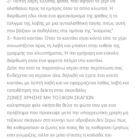
2- Λεπτή λαβή, ελλιπής ψάθα, που αφήνει το χέρι να
ολισθαίνει προς τα εμπρός όταν το όπλο κλωτσά. Η
διόρθωση εδώ είναι ένα φρεσκάρισμα της ψάθας ή το
τύλιγμα της λαβής με μια αντιολισθιτική ταινία, όπως αυτή
που βάζουν οι ποδηλάτες στα τιμόνια της “κούρσας”.
3- Κοντό κοντάκι. Οταν το κοντάκι είναι κοντό τότε το χέρι
συνωστίζεται προς τη λαβή και μπαίνει στην ευθεία της
γραμμής του κλωτσήματος. Η πιο γρήγορη και εύκολη
διόρθωση ειναι ένα φορετό πέλμα στο κοντάκι.
Δείτε πιο από τα παραπάνω ισχύει στην περίπτωση σας.
Ενδέχεται να ισχύουν όλα, δηλαδή να έχετε ένα κοντό
κοντάκι, με λεπτή λαβή και να εφαρμόζεται λάθος λαβή και
τοποθέτηση του δείκτη στην σκανδάλη.
ΖΩΝΕΣ ΧΡΗΣΗΣ ΜΗ ΤΟΞΙΚΩΝ ΣΚΑΓΙΩΝ
καλησπερα φιλε νικήτα.θα θελα τα φώτα σου για ενα
προβλημα που προεκυψε μετα την υποχρεωτικη χρηση μη
τοξικων σκαγιων στο κυνηγι των υδροβιων,δεν ξερω πως
θα καθοριστουν οι ζωνες και ποιος θα τις καθορισει (μηπως
εσει γνωριζεις; αλλα αν μπει σ’αυτες η κοιλαδα του