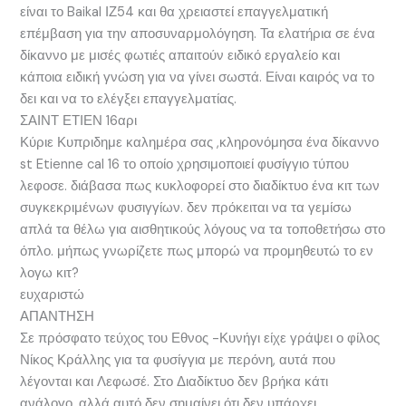
είναι το Baikal ΙΖ54 και θα χρειαστεί επαγγελματική
επέμβαση για την αποσυναρμολόγηση. Τα ελατήρια σε ένα
δίκαννο με μισές φωτιές απαιτούν ειδικό εργαλείο και
κάποια ειδική γνώση για να γίνει σωστά. Είναι καιρός να το
δει και να το ελέγξει επαγγελματίας.
ΣΑΙΝΤ ΕΤΙΕΝ 16αρι
Κύριε Κυπριδημε καλημέρα σας ,κληρονόμησα ένα δίκαννο
st Etienne cal 16 το οποίο χρησιμοποιεί φυσίγγιο τύπου
λεφοσε. διάβασα πως κυκλοφορεί στο διαδίκτυο ένα κιτ των
συγκεκριμένων φυσιγγίων. δεν πρόκειται να τα γεμίσω
απλά τα θέλω για αισθητικούς λόγους να τα τοποθετήσω στο
όπλο. μήπως γνωρίζετε πως μπορώ να προμηθευτώ το εν
λογω κιτ?
ευχαριστώ
ΑΠΑΝΤΗΣΗ
Σε πρόσφατο τεύχος του Εθνος -Κυνήγι είχε γράψει ο φίλος
Νίκος Κράλλης για τα φυσίγγια με περόνη, αυτά που
λέγονται και Λεφωσέ. Στο Διαδίκτυο δεν βρήκα κάτι
ανάλογο, αλλά αυτό δεν σημαίνει ότι δεν υπάρχει.