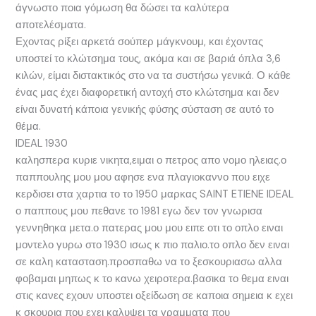
άγνωστο ποια γόμωση θα δώσει τα καλύτερα
αποτελέσματα.
Εχοντας ρίξει αρκετά σούπερ μάγκνουμ, και έχοντας
υποστεί το κλώτσημα τους, ακόμα και σε βαριά όπλα 3,6
κιλών, είμαι διστακτικός στο να τα συστήσω γενικά. Ο κάθε
ένας μας έχει διαφορετική αντοχή στο κλώτσημα και δεν
είναι δυνατή κάποια γενικής φύσης σύσταση σε αυτό το
θέμα.
IDEAL 1930
καλησπερα κυριε νικητα,ειμαι ο πετρος απο νομο ηλειας.ο
παππουλης μου μου αφησε ενα πλαγιοκαννο που ειχε
κερδισει στα χαρτια το το 1950 μαρκας SAINT ETIENE IDEAL
ο παππους μου πεθανε το 1981 εγω δεν τον γνωρισα
γεννηθηκα μετα.ο πατερας μου μου ειπε οτι το οπλο ειναι
μοντελο γυρω στο 1930 ισως κ πιο παλιο.το οπλο δεν ειναι
σε καλη κατασταση.προσπαθω να το ξεσκουριασω αλλα
φοβαμαι μηπως κ το κανω χειροτερα.βασικα το θεμα ειναι
στις κανες εχουν υποστει οξείδωση σε καποια σημεια κ εχει
κ σκουρια που εχει καλυψει τα γραμματα που