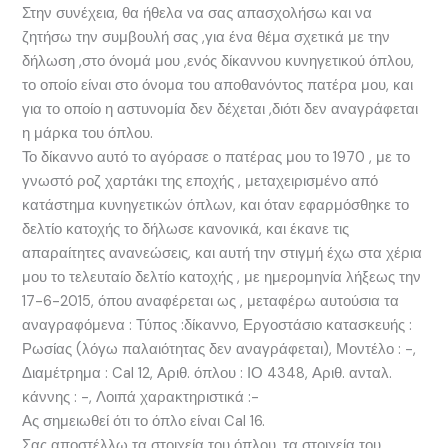
Στην συνέχεια, θα ήθελα να σας απασχολήσω και να
ζητήσω την συμβουλή σας ,για ένα θέμα σχετικά με την
δήλωση ,στο όνομά μου ,ενός δίκαννου κυνηγετικού όπλου,
το οποίο είναι στο όνομα του αποθανόντος πατέρα μου, και
για το οποίο η αστυνομία δεν δέχεται ,διότι δεν αναγράφεται
η μάρκα του όπλου.
Το δίκαννο αυτό το αγόρασε ο πατέρας μου το 1970 , με το
γνωστό ροζ χαρτάκι της εποχής , μεταχειρισμένο από
κατάστημα κυνηγετικών όπλων, και όταν εφαρμόσθηκε το
δελτίο κατοχής το δήλωσε κανονικά, και έκανε τις
απαραίτητες ανανεώσεις, και αυτή την στιγμή έχω στα χέρια
μου το τελευταίο δελτίο κατοχής , με ημερομηνία λήξεως την
17-6-2015, όπου αναφέρεται ως , μεταφέρω αυτούσια τα
αναγραφόμενα : Τύπος :δίκαννο, Εργοστάσιο κατασκευής :
Ρωσίας (λόγω παλαιότητας δεν αναγράφεται), Μοντέλο : -,
Διαμέτρημα : Cal 12, Αριθ. όπλου : ΙΟ 4348, Αριθ. ανταλ.
κάννης : -, Λοιπά χαρακτηριστικά :-
Ας σημειωθεί ότι το όπλο είναι Cal 16.
Σας αποστέλλω τα στοιχεία του όπλου, τα στοιχεία του