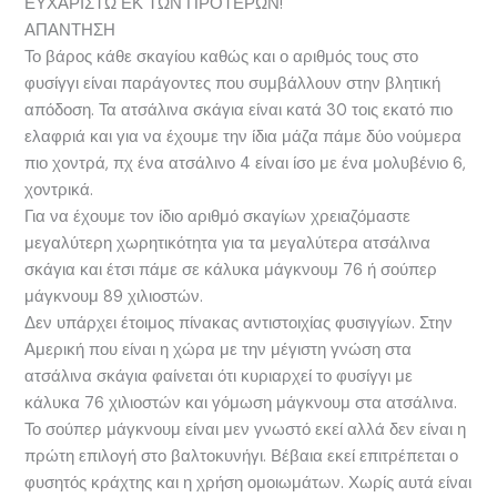
ΕΥΧΑΡΙΣΤΩ ΕΚ ΤΩΝ ΠΡΟΤΕΡΩΝ!
ΑΠΑΝΤΗΣΗ
Το βάρος κάθε σκαγίου καθώς και ο αριθμός τους στο
φυσίγγι είναι παράγοντες που συμβάλλουν στην βλητική
απόδοση. Τα ατσάλινα σκάγια είναι κατά 30 τοις εκατό πιο
ελαφριά και για να έχουμε την ίδια μάζα πάμε δύο νούμερα
πιο χοντρά, πχ ένα ατσάλινο 4 είναι ίσο με ένα μολυβένιο 6,
χοντρικά.
Για να έχουμε τον ίδιο αριθμό σκαγίων χρειαζόμαστε
μεγαλύτερη χωρητικότητα για τα μεγαλύτερα ατσάλινα
σκάγια και έτσι πάμε σε κάλυκα μάγκνουμ 76 ή σούπερ
μάγκνουμ 89 χιλιοστών.
Δεν υπάρχει έτοιμος πίνακας αντιστοιχίας φυσιγγίων. Στην
Αμερική που είναι η χώρα με την μέγιστη γνώση στα
ατσάλινα σκάγια φαίνεται ότι κυριαρχεί το φυσίγγι με
κάλυκα 76 χιλιοστών και γόμωση μάγκνουμ στα ατσάλινα.
Το σούπερ μάγκνουμ είναι μεν γνωστό εκεί αλλά δεν είναι η
πρώτη επιλογή στο βαλτοκυνήγι. Βέβαια εκεί επιτρέπεται ο
φυσητός κράχτης και η χρήση ομοιωμάτων. Χωρίς αυτά είναι