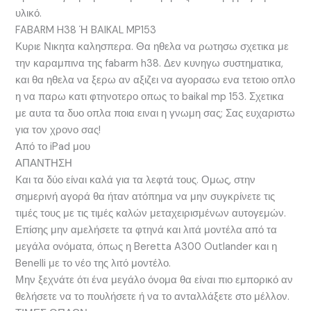
υλικό.
FABARM H38 Ή BAIKAL MP153
Κυριε Νικητα καλησπερα. Θα ηθελα να ρωτησω σχετικα με
την καραμπινα της fabarm h38. Δεν κυνηγω συστηματικα,
και θα ηθελα να ξερω αν αξιζει να αγορασω ενα τετοιο οπλο
η να παρω κατι φτηνοτερο οπως το baikal mp 153. Σχετικα
με αυτα τα δυο οπλα ποια ειναι η γνωμη σας; Σας ευχαριστω
για τον χρονο σας!
Από το iPad μου
ΑΠΑΝΤΗΣΗ
Και τα δύο είναι καλά για τα λεφτά τους. Ομως, στην
σημερινή αγορά θα ήταν ατόπημα να μην συγκρίνετε τις
τιμές τους με τις τιμές καλών μεταχειρισμένων αυτογεμών.
Επίσης μην αμελήσετε τα φτηνά και λιτά μοντέλα από τα
μεγάλα ονόματα, όπως η Beretta A300 Outlander και η
Benelli με το νέο της λιτό μοντέλο.
Μην ξεχνάτε ότι ένα μεγάλο όνομα θα είναι πιο εμπορικό αν
θελήσετε να το πουλήσετε ή να το ανταλλάξετε στο μέλλον.