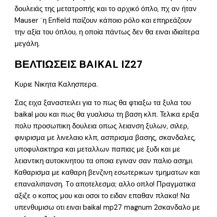
δουλειάς της μετατροπής και το αρχικό όπλο, πχ αν ήταν
Mauser ¨η Enfield παίζουν κάποιο ρόλο και επηρεάζουν
την αξία του όπλου, η οποία πάντως δεν θα ειναι ιδιαίτερα
μεγάλη.
ΒΕΛΤΙΩΣΕΙΣ BAIKAL IZ27
Κυριε Νικητα Καλησπερα.
Σας ειχα ξαναστειλει για το πως θα φτιαξω τα ξυλα του
baikal μου και πως θα γυαλισω τη βαση κλπ. Τελικα εριξα
πολυ προσωπικη δουλεια οπως λειανση ξυλων, σιλερ,
φινιρισμα με λινελαιο κλπ, ασπρισμα βασης, σκανδαλες,
υποφυλακτηρα και μεταλλων παπιας με ξυδι και με
λειαντικη αυτοκινητου τα οποια εγιναν σαν παλιο ασημι.
Kαθαρισμα με καθαρη βενζινη εσωτερικων τμηματων και
επαναλιπανση. Tο αποτελεσμα; αλλο οπλο! Πραγματικα
αξιζε ο κοπος μου και οσοι το ειδαν επαθαν πλακα! Να
υπενθυμισω οτι ειναι baikal mp27 magnum 2σκανδαλο με