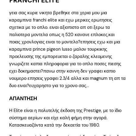
FRANCHI ELITE
γεια σας κυριε νικητα βρεθηκε στα χερια μου μια
καραμπινα franchi elite και εχω μερικες ερωτησεις
σχετικα με το οπλο. ειναι αξιοπιστο απ οτι ξερω τα
παλιοτερα μοντελα οπως η 520 κανανε επλοκες.και
ποιας χρονλογιας ειναι το μοντελο?επησεις εχω και μια
καραμπινα prince pigeon lusso μαλον τουρκικης
προελευσης της εμπορευεται ο ζαραλης κλεομενης
γνωριζετε καπια πληροφορια για το οπλο ποσες πιεσης
εχει δοκημαστει?πανω στην καννη δεν γραφει καπιο
νουμερο επησεις γραφει 2.3/4 αλλα και magnum τη απ τα
δυο ειναι?ευχαρηστο για το χρονο σας…
ΑΠΑΝΤΗΣΗ
Η Elite είναι η πολυτελής έκδοση της Prestige, με το ίδιο
σύστημα αερίων και είχε καλή φήμη στην αγορά.
Κατασκευαζόντα κατά την δεκαετία του 1980.