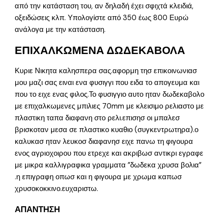
από την κατάσταση του, αν δηλαδή έχει σφιχτά κλειδιά,
οξειδώσεις κλπ. Υπολογίστε από 350 έως 800 Ευρώ
ανάλογα με την κατάσταση.
ΕΠΙΧΑΛΚΩΜΕΝΑ ΔΩΔΕΚΑΒΟΛΑ
Κυριε Νικητα καλησπερα σας.αφορμη τησ επικοινωνιασ
μου μαζι σας ειναι ενα φυσιγγι που ειδα το απογευμα και
που το ειχε ενας φιλος.Το φυσιγγιο αυτο ηταν δωδεκαβολο
με επιχαλκωμενες μπιλιες 70mm με κλεισιμο ρελιαστο με
πλαστικη ταπα διαφανη στο ρελι.επισησ οι μπαλεσ
βρισκοταν μεσα σε πλαστικο κυαθιο (συγκεντρωτηρα).ο
καλυκασ ηταν λευκοσ διαφανησ ειχε πανω τη φιγουρα
ενος αγριοχοιρου που ετρεχε και ακριβωσ αντικρι εγραφε
με μικρα καλλιγραφικα γραμματα ”δωδεκα χρυσα βολια”
.η επιγραφη οπωσ και η φιγουρα με χρωμα καπωσ
χρυσοκοκκινο.ευχαριστω.
ΑΠΑΝΤΗΣΗ