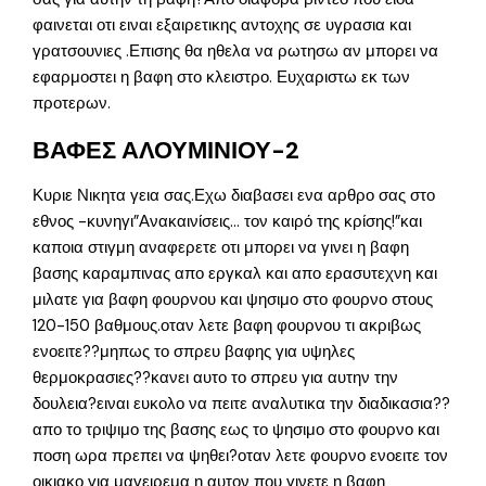
φαινεται οτι ειναι εξαιρετικης αντοχης σε υγρασια και
γρατσουνιες .Επισης θα ηθελα να ρωτησω αν μπορει να
εφαρμοστει η βαφη στο κλειστρο. Ευχαριστω εκ των
προτερων.
ΒΑΦΕΣ ΑΛΟΥΜΙΝΙΟΥ-2
Κυριε Νικητα γεια σας.Εχω διαβασει ενα αρθρο σας στο
εθνος -κυνηγι”Ανακαινίσεις… τον καιρό της κρίσης!”και
καποια στιγμη αναφερετε οτι μπορει να γινει η βαφη
βασης καραμπινας απο εργκαλ και απο ερασυτεχνη και
μιλατε για βαφη φουρνου και ψησιμο στο φουρνο στους
120-150 βαθμους.οταν λετε βαφη φουρνου τι ακριβως
ενοειτε??μηπως το σπρευ βαφης για υψηλες
θερμοκρασιες??κανει αυτο το σπρευ για αυτην την
δουλεια?ειναι ευκολο να πειτε αναλυτικα την διαδικασια??
απο το τριψιμο της βασης εως το ψησιμο στο φουρνο και
ποση ωρα πρεπει να ψηθει?οταν λετε φουρνο ενοειτε τον
οικιακο για μαγειρεμα η αυτον που γινετε η βαφη