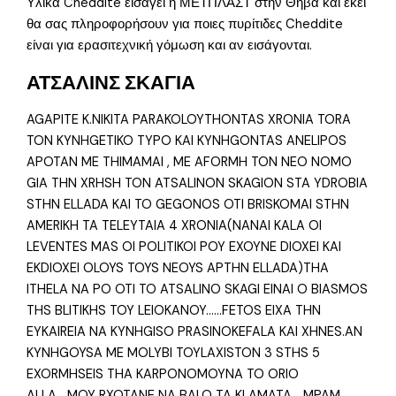
Υλικά Cheddite εισάγει η ΜΕΤΠΛΑΣΤ στην Θήβα και εκεί
θα σας πληροφορήσουν για ποιες πυρίτιδες Cheddite
είναι για ερασιτεχνική γόμωση και αν εισάγονται.
ΑΤΣΑΛΙΝΣ ΣΚΑΓΙΑ
AGAPITE K.NIKITA PARAKOLOYTHONTAS XRONIA TORA
TON KYNHGETIKO TYPO KAI KYNHGONTAS ANELIPOS
APOTAN ME THIMAMAI , ME AFORMH TON NEO NOMO
GIA THN XRHSH TON ATSALINON SKAGION STA YDROBIA
STHN ELLADA KAI TO GEGONOS OTI BRISKOMAI STHN
AMERIKH TA TELEYTAIA 4 XRONIA(NANAI KALA OI
LEVENTES MAS OI POLITIKOI POY EXOYNE DIOXEI KAI
EKDIOXEI OLOYS TOYS NEOYS APTHN ELLADA)THA
ITHELA NA PO OTI TO ATSALINO SKAGI EINAI O BIASMOS
THS BLITIKHS TOY LEIOKANOY……FETOS EIXA THN
EYKAIREIA NA KYNHGISO PRASINOKEFALA KAI XHNES.AN
KYNHGOYSA ME MOLYBI TOYLAXISTON 3 STHS 5
EXORMHSEIS THA KARPONOMOYNA TO ORIO
ALLA….MOY RXOTANE NA BALO TA KLAMATA …MPAM