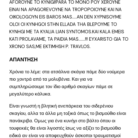
AFOROYNE TO KYNIGI!PARA TO MONO POY XEROYNE
EINAI NA APAGOREVOYNE NA TROPOPOIOYNE KAI NA
OIKOLOGOYN EIS BAROS MAS…..AN DEN XYPNISOYME
OLOI OI KYNHGOI STHN ELLADA THA BLEPOYME TO
KYNHGI ME TA KYALIA LIAN SYNTOMOS.KAI KALA EMEIS
KATI PROLAVAME, TA PAIDIA MAS…….!!! EYXARISTO GIA TO
XRONO SAS,ME EKTIMHSH P. TRAVLOS.
ΑΠΑΝΤΗΣΗ
Χρόνια το λέμε: στα ατσάλινα σκάγια πάμε δύο νούμερα
πιο χοντρά από τα μολυβένια. Και για να
συμπληρώσουμε τον ίδιο αριθμό σκαγίων πάμε σε
μεγαλύτερο κάλυκα.
Είναι γνωστή η βλητική ανεπάρκεια του σιδερένιου
σκαγίου, αλλα τα άλλα μη τοξικά όπως το βισμούθιο είναι
πανάκριβα. Ομως για ένα κυνήγι στο βάλτο όπου οι
τουφεκιές θα είναι λιγοστές ίσως να αξίζει το βισμούθιο
ειδικά αν είναι να αποφευχθούν άσκοποι τραυματισμοί