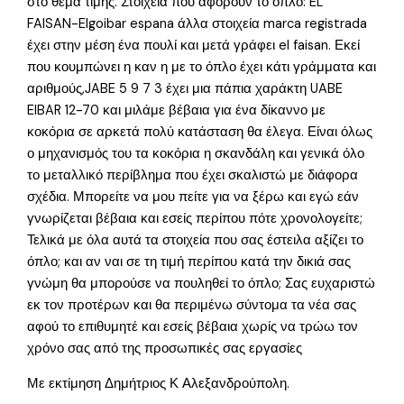
στο θέμα τιμής. Στοιχεία που αφορούν το όπλο: EL
FAISAN-Elgoibar espana άλλα στοιχεία marca registrada
έχει στην μέση ένα πουλί και μετά γράφει el faisan. Εκεί
που κουμπώνει η καν η με το όπλο έχει κάτι γράμματα και
αριθμούς,JABE 5 9 7 3 έχει μια πάπια χαράκτη UABE
EIBAR 12-70 και μιλάμε βέβαια για ένα δίκαννο με
κοκόρια σε αρκετά πολύ κατάσταση θα έλεγα. Είναι όλως
ο μηχανισμός του τα κοκόρια η σκανδάλη και γενικά όλο
το μεταλλικό περίβλημα που έχει σκαλιστώ με διάφορα
σχέδια. Μπορείτε να μου πείτε για να ξέρω και εγώ εάν
γνωρίζεται βέβαια και εσείς περίπου πότε χρονολογείτε;
Τελικά με όλα αυτά τα στοιχεία που σας έστειλα αξίζει το
όπλο; και αν ναι σε τη τιμή περίπου κατά την δικιά σας
γνώμη θα μπορούσε να πουληθεί το όπλο; Σας ευχαριστώ
εκ τον προτέρων και θα περιμένω σύντομα τα νέα σας
αφού το επιθυμητέ και εσείς βέβαια χωρίς να τρώω τον
χρόνο σας από της προσωπικές σας εργασίες
Με εκτίμηση Δημήτριος Κ Αλεξανδρούπολη.