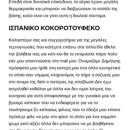
Επειδή είναι δυνητικά επικίνδυνο, τα αέρια έχουν μεγάλη
θερμοκρασία και μπορούν να διαβρώσουν το ατσάλι της
βάσης, καλό είναι να γίνει αυτή η δουλειά σύντομα.
ΙΣΠΑΝΙΚΟ ΚΟΚΟΡΟΤΟΥΦΕΚΟ
Καλησπέρα σας και συγχαρητήρια για της μεγάλες
τεχνογνωσίες που κατέχετε επάνω στα όπλα.Θα ήθελα
την βοήθεια σας για κάτι και θα το εκτιμούσα πάρα πολύ
εάν μου απαντούσατε στο mail μου. Ονομαζόμε Δημήτρης
πρόσφατα μου ήρθε στη κατοχή μου ένα όπλο κυνηγετικό
το οποίο σαν νόμιμος κληρονόμος το πήρε η σύζυγος μου
στο όνομα της διότι ο πατέρας της απεβίωσε.Δεν έχω
ασχοληθεί καθόλου με όπλα και δεν ειμαι λάτρεις του
κυνηγιού για αυτό αποφασίσαμε με την γυναίκα μου να
βρούμε κάποιον που να ενδιαφέρετε για να το
πουλήσουμε.Σε κάποιους φίλους που το έδειξα μου είπανε
πρόσεχε φίλε να μην στο φάνε το όπλο για ένα κομμάτι
ψωμί γιατί αξίζει άλλα δεν μπορούνε να με βοηθήσουν