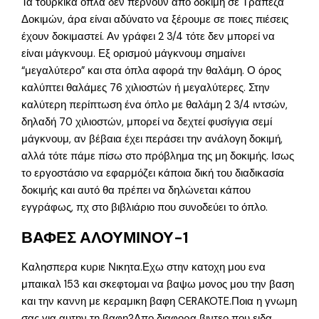
Τα τούρκικα όπλα δεν περνούν από δοκιμή σε Τράπεζα
Δοκιμών, άρα είναι αδύνατο να ξέρουμε σε ποιες πιέσεις
έχουν δοκιμαστεί. Αν γράφει 2 3/4 τότε δεν μπορεί να
είναι μάγκνουμ. Εξ ορισμού μάγκνουμ σημαίνει
“μεγαλύτερο” και στα όπλα αφορά την θαλάμη. Ο όρος
καλύπτει θαλάμες 76 χιλιοστών ή μεγαλύτερες. Στην
καλύτερη περίπτωση ένα όπλο με θαλάμη 2 3/4 ιντσών,
δηλαδή 70 χιλιοστών, μπορεί να δεχτεί φυσίγγια σεμί
μάγκνουμ, αν βέβαια έχει περάσει την ανάλογη δοκιμή,
αλλά τότε πάμε πίσω στο πρόβλημα της μη δοκιμής. Ισως
το εργοστάσιο να εφαρμόζει κάποια δική του διαδικασία
δοκιμής και αυτό θα πρέπει να δηλώνεται κάπου
εγγράφως, πχ στο βιβλιάριο που συνοδεύει το όπλο.
ΒΑΦΕΣ ΑΛΟΥΜΙΝΟΥ-1
Καλησπερα κυριε Νικητα.Εχω στην κατοχη μου ενα
μπαικαλ 153 και σκεφτομαι να βαψω μονος μου την βαση
και την καννη με κεραμικη βαφη CERAKOTE.Ποια η γνωμη
σας για αυτην τη βαφη?Απο διαφορα βιντεο που ειδα