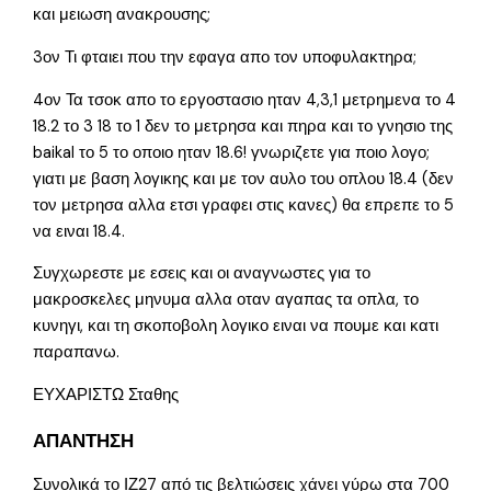
και μειωση ανακρουσης;
3ον Τι φταιει που την εφαγα απο τον υποφυλακτηρα;
4ον Τα τσοκ απο το εργοστασιο ηταν 4,3,1 μετρημενα το 4
18.2 το 3 18 το 1 δεν το μετρησα και πηρα και το γνησιο της
baikal το 5 το οποιο ηταν 18.6! γνωριζετε για ποιο λογο;
γιατι με βαση λογικης και με τον αυλο του οπλου 18.4 (δεν
τον μετρησα αλλα ετσι γραφει στις κανες) θα επρεπε το 5
να ειναι 18.4.
Συγχωρεστε με εσεις και οι αναγνωστες για το
μακροσκελες μηνυμα αλλα οταν αγαπας τα οπλα, το
κυνηγι, και τη σκοποβολη λογικο ειναι να πουμε και κατι
παραπανω.
ΕΥΧΑΡΙΣΤΩ Σταθης
ΑΠΑΝΤΗΣΗ
Συνολικά το ΙΖ27 από τις βελτιώσεις χάνει γύρω στα 700