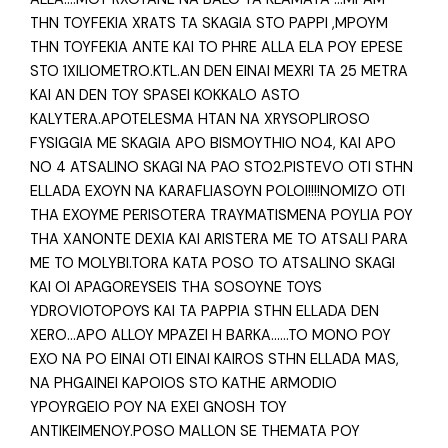
THN TOYFEKIA XRATS TA SKAGIA STO PAPPI ,MPOYM
THN TOYFEKIA ANTE KAI TO PHRE ALLA ELA POY EPESE
STO 1XILIOMETRO.KTL.AN DEN EINAI MEXRI TA 25 METRA
KAI AN DEN TOY SPASEI KOKKALO ASTO
KALYTERA.APOTELESMA HTAN NA XRYSOPLIROSO
FYSIGGIA ME SKAGIA APO BISMOYTHIO NO4, KAI APO
NO 4 ATSALINO SKAGI NA PAO STO2.PISTEVO OTI STHN
ELLADA EXOYN NA KARAFLIASOYN POLOI!!!!NOMIZO OTI
THA EXOYME PERISOTERA TRAYMATISMENA POYLIA POY
THA XANONTE DEXIA KAI ARISTERA ME TO ATSALI PARA
ME TO MOLYBI.TORA KATA POSO TO ATSALINO SKAGI
KAI OI APAGOREYSEIS THA SOSOYNE TOYS
YDROVIOTOPOYS KAI TA PAPPIA STHN ELLADA DEN
XERO…APO ALLOY MPAZEI H BARKA……TO MONO POY
EXO NA PO EINAI OTI EINAI KAIROS STHN ELLADA MAS,
NA PHGAINEI KAPOIOS STO KATHE ARMODIO
YPOYRGEIO POY NA EXEI GNOSH TOY
ANTIKEIMENOY.POSO MALLON SE THEMATA POY