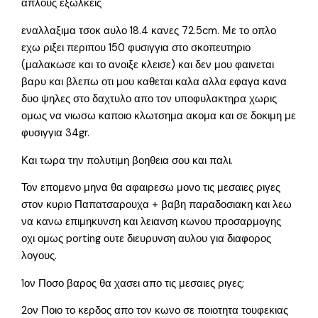
απλους εξωλκεις
εναλλαξιμα τσοκ αυλο 18.4 κανες 72.5cm. Με το οπλο
εχω ριξει περιπου 150 φυσιγγια στο σκοπευτηριο
(μαλακωσε και το ανοιξε κλεισε) και δεν μου φαινεται
βαρυ και βλεπω οτι μου καθεται καλα αλλα εφαγα κανα
δυο ψηλες στο δαχτυλο απο τον υποφυλακτηρα χωρις
ομως να νιωσω καποιο κλωτσημα ακομα και σε δοκιμη με
φυσιγγια 34gr.
Και τωρα την πολυτιμη βοηθεια σου και παλι.
Τον επομενο μηνα θα αφαιρεσω μονο τις μεσαιες ριγες
στον κυριο Παπατσαρουχα + βαβη παραδοσιακη και λεω
να κανω επιμηκυνση και λειανση κωνου προσαρμογης
οχι ομως porting ουτε διευρυνση αυλου για διαφορος
λογους.
1ον Ποσο βαρος θα χασει απο τις μεσαιες ριγες;
2ον Ποιο το κερδος απο τον κωνο σε ποιοτητα τουφεκιας