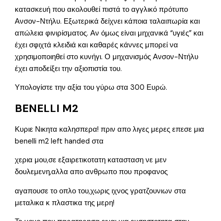
κατασκευή που ακολουθεί πιστά το αγγλικό πρότυπο
Ανσον-Ντήλυ. Εξωτερικά δείχνει κάποια ταλαιπωρία και
απώλεια φινιρίσματος. Αν όμως είναι μηχανικά “υγιές” και
έχει σφιχτά κλειδιά και καθαρές κάννες μπορεί να
χρησιμοποιηθεί στο κυνήγι. Ο μηχανισμός Ανσον-Ντήλυ
έχει αποδείξει την αξιοπιστία του.
Υπολογίστε την αξία του γύρω στα 300 Ευρώ.
BENELLI M2
Κυριε Νικητα καλησπερα! πριν απο λιγες μερες επεσε μια
benelli m2 left handed στα
χερια μου,σε εξαιρετικοτατη κατασταση νε μεν
δουλεμενη,αλλα απο ανθρωπο που προφανος
αγαπουσε το οπλο του,χωρις ιχνος γρατζουνιων στα
μεταλικα κ πλαστικα της μερη!