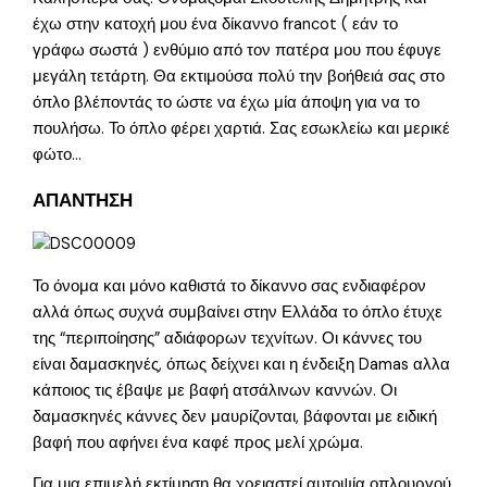
έχω στην κατοχή μου ένα δίκαννο francot ( εάν το
γράφω σωστά ) ενθύμιο από τον πατέρα μου που έφυγε
μεγάλη τετάρτη. Θα εκτιμούσα πολύ την βοήθειά σας στο
όπλο βλέποντάς το ώστε να έχω μία άποψη για να το
πουλήσω. Το όπλο φέρει χαρτιά. Σας εσωκλείω και μερικέ
φώτο…
ΑΠΑΝΤΗΣΗ
Το όνομα και μόνο καθιστά το δίκαννο σας ενδιαφέρον
αλλά όπως συχνά συμβαίνει στην Ελλάδα το όπλο έτυχε
της “περιποίησης” αδιάφορων τεχνίτων. Οι κάννες του
είναι δαμασκηνές, όπως δείχνει και η ένδειξη Damas αλλα
κάποιος τις έβαψε με βαφή ατσάλινων καννών. Οι
δαμασκηνές κάννες δεν μαυρίζονται, βάφονται με ειδική
βαφή που αφήνει ένα καφέ προς μελί χρώμα.
Για μια επιμελή εκτίμηση θα χρειαστεί αυτοψία οπλουργού