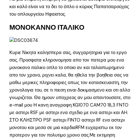
και καλό είναι να το δει το όπλο ο κύριος Παπατσαρούχας
του οπλουργείου Ηφαιστος.
ΜΟΝΟΚΑΝΝΟ ΙΤΑΛΙΚΟ
Κυριε Νικητα καλησπερα σας, συγχαρητηρια για το εργο
σας. Προσφατα κληρονομησα απο τον πατερα μου ενα
μονοκανο ιταλικο οπλο το οποιο αν και ταλαιπωρημενο
απο τον χρονο, ριχνει καλα, θα ηθελα την βοηθεια σας να
μαθω μερικες πληροφοριες οπως τον κατασκευαστη, την
χρονολογια του, σε τι πιεση ειναι δοκιμασμενο και οτι αλλο
γνωριζεται. Θα ημουν υποχρεος αν μου απαντουσατε, στο
e-mail μου Η κανη αναγραφη KG1070 CAM70 18,3 FNTO
με αστερι RSF με αστερι ενα σχεδιο με ενα αστερι και AH.
ΣΤΟ ΚΛΗΣΤΡΟ PSF αστερι FINTO αστερι RF ενα αστερι
μονοτου και μεσα σε μια καρδιαRFM ευχαριστω εκ τον
προτερoν για τον πολυτιμο χρονο σας.Mε εκτιμηση