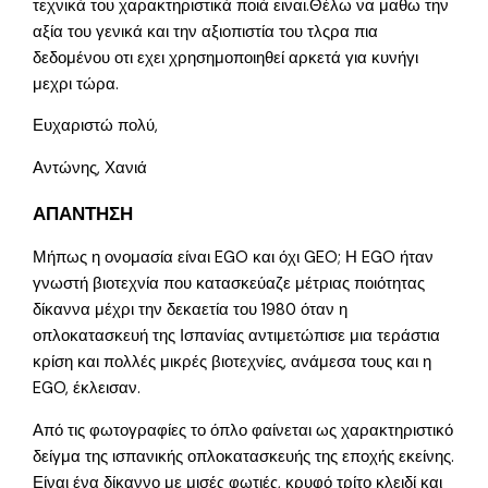
τεχνικά του χαρακτηριστικά ποιά ειναι.Θέλω να μαθω την
αξία του γενικά και την αξιοπιστία του τλςρα πια
δεδομένου οτι εχει χρησημοποιηθεί αρκετά για κυνήγι
μεχρι τώρα.
Ευχαριστώ πολύ,
Αντώνης, Χανιά
ΑΠΑΝΤΗΣΗ
Μήπως η ονομασία είναι EGO και όχι GEO; Η EGO ήταν
γνωστή βιοτεχνία που κατασκεύαζε μέτριας ποιότητας
δίκαννα μέχρι την δεκαετία του 1980 όταν η
οπλοκατασκευή της Ισπανίας αντιμετώπισε μια τεράστια
κρίση και πολλές μικρές βιοτεχνίες, ανάμεσα τους και η
EGO, έκλεισαν.
Από τις φωτογραφίες το όπλο φαίνεται ως χαρακτηριστικό
δείγμα της ισπανικής οπλοκατασκευής της εποχής εκείνης.
Είναι ένα δίκαννο με μισές φωτιές, κρυφό τρίτο κλειδί και