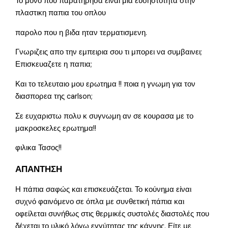
Το μονο που παρατηρησα ειναι μια ευσηστοτητα στην
πλαστικη παπια του οπλου
παρολο που η βιδα ηταν τερματισμενη.
Γνωριζεις απο την εμπειρια σου τι μπορει να συμβαινει;
Επισκευαζετε η παπια;
Και το τελευταιο μου ερωτημα !! ποια η γνωμη για τον
διασπορεα της carlson;
Σε ευχαριστω πολυ κ συγνωμη αν σε κουρασα με το
μακροσκελες ερωτημα!!
φιλικα Τασος!!
ΑΠΑΝΤΗΣΗ
Η πάπια σαφώς και επισκευάζεται. Το κούνημα είναι
συχνό φαινόμενο σε όπλα με συνθετική πάπια και
οφείλεται συνήθως στις θερμικές συστολές διαστολές που
δέχεται το υλικό λόγω εγγύτητας της κάννης. Είτε με