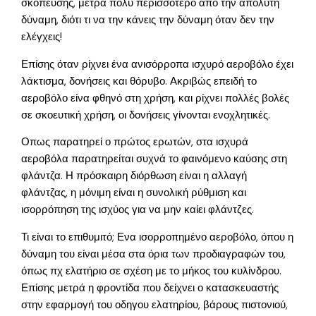
σκόπευσης, μετρά πολύ περισσότερο από την απόλυτη
δύναμη, διότι τι να την κάνεις την δύναμη όταν δεν την
ελέγχεις!
Επίσης όταν ρίχνει ένα ανισόρροπα ισχυρό αεροβόλο έχει
λάκτισμα, δονήσεις και θόρυβο. Ακριβώς επειδή το
αεροβόλο είνα φθηνό στη χρήση, και ρίχνει πολλές βολές
σε σκοευτική χρήση, οι δονήσεις γίνονται ενοχλητικές.
Οπως παρατηρεί ο πρώτος ερωτών, στα ισχυρά
αεροβόλα παρατηρείται συχνά το φαινόμενο καύσης στη
φλάντζα. Η πρόσκαιρη διόρθωση είναι η αλλαγή
φλάντζας, η μόνιμη είναι η συνολική ρύθμιση και
ισορρόπηση της ισχύος για να μην καίει φλάντζες.
Τι είναι το επιθυμιτό; Ενα ισορροπημένο αεροβόλο, όπου η
δύναμη του είναι μέσα στα όρια των προδιαγραφών του,
όπως πχ ελατήριο σε σχέση με το μήκος του κυλίνδρου.
Επίσης μετρά η φροντίδα που δείχνει ο κατασκευαστής
στην εφαρμογή του οδηγου ελατηρίου, βάρους πιστονιού,