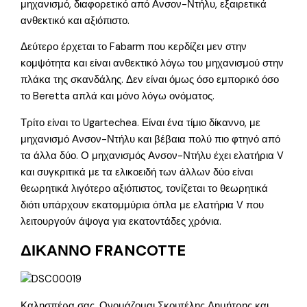
μηχανισμό, διαφορετικό από Ανσον-Ντήλυ, εξαιρετικά
ανθεκτικό και αξιόπιστο.
Δεύτερο έρχεται το Fabarm που κερδίζει μεν στην
κομψότητα και είναι ανθεκτικό λόγω του μηχανισμού στην
πλάκα της σκανδάλης. Δεν είναι όμως όσο εμπορικό όσο
το Beretta απλά και μόνο λόγω ονόματος.
Τρίτο είναι το Ugartechea. Είναι ένα τίμιο δίκαννο, με
μηχανισμό Ανσον-Ντήλυ και βέβαια πολύ πιο φτηνό από
τα άλλα δύο. Ο μηχανισμός Ανσον-Ντήλυ έχει ελατήρια V
και συγκριτικά με τα ελικοειδή των άλλων δύο είναι
θεωρητικά λιγότερο αξιόπιστος, τονίζεται το θεωρητικά
διότι υπάρχουν εκατομμύρια όπλα με ελατήρια V που
λειτουργούν άψογα για εκατοντάδες χρόνια.
ΔΙΚΑΝΝΟ FRANCOTTE
Καλησπέρα σας. Ονομάζομαι Σκουτέλης Δημήτρης και