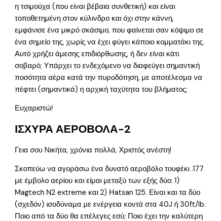
η τσιμούχα (που είναι βέβαια συνθετική) και είναι
τοποθετημένη στον κύλινδρο και όχι στην κάννη,
εμφάνισε ένα μικρό σκάσιμο, που φαίνεται σαν κόψιμο σε
ένα σημείο της, χωρίς να έχει φύγει κάποιο κομματάκι της.
Αυτό χρήζει άμεσης επιδιόρθωσης, ή δεν είναι κάτι
σοβαρό; Υπάρχει το ενδεχόμενο να διαφεύγει σημαντική
ποσότητα αέρα κατά την πυροδότηση, με αποτέλεσμα να
πέφτει (σημαντικά) η αρχική ταχύτητα του βλήματος;
Ευχαριστώ!
ΙΣΧΥΡΑ ΑΕΡΟΒΟΛΑ-2
Γεια σου Νικήτα, χρόνια πολλά, Χριστός ανέστη!
Σκοπεύω να αγοράσω ένα δυνατό αεροβόλο τουφέκι .177
με έμβολο αερίου και είμαι μεταξύ των εξής δύο: 1)
Magtech N2 extreme και 2) Ηatsan 125. Είναι και τα δύο
(σχεδόν) ισοδύναμα με ενέργεια κοντά στα 40J ή 30ft/lb.
Ποιο από τα δύο θα επέλεγες εσύ; Ποιο έχει την καλύτερη