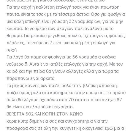
συναρμολόγηση και θα δυσκολέψει έναν αρχάριο.
Για την αρχή η καλύτερη επιλογή τσοκ για έναν πρωτάρη
πάντα, είναι το τσοκ με τα τέσσερα άστρα. Οσο για φυσίγγια
μια καλη επιλογή είναι γόμωση 32 γραμμαρίων, για να μην
κλωτσά. Το νούμερο των σκαγίων πάει ανάλογα με το
θήραμα. Για μεσαίου μεγεθους πουλιά, πχ τρυγόνια, φάσσες,
πέρδικες, το νούμερο 7 είναι μια καλή μέση επιλογή για
αρχή.
Για λαγό θα πάμε σε φυσίγγια με 36 γραμμάρια σκάγια
νούμερο 5. Αυτά είναι απλές επιλογές για την αρχή. Με τον
καιρό και την πείρα θα γίνουν αλλαγές αλλά για τώρα τα
παραπάνω είναι αρκετά.
Το μήκος κάννης δεν παίζει ρόλο στην βλητική απόδοση,
παίζει όμως ρόλο στο κράτημα και στην επώμιση. Για πρώτο
όπλο θα λέγαμε όχι πάνω από 70 εκατοστά και αν έχει 67
θα είναι πιο ελαφρύ και εύχρηστο.
BERETTA 302 KAI ΚΟΠΗ ΣΤΟΝ ΚΩΝΟ
κυριε κυπριδημε γεια σας και συγχαρητηρια για την
προσφορα σας σε ολη την κυνηγετικη οικογενεια! εχω μια α