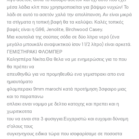
μέσα λάδια κλπ που χρησιμοποιείται για βάψιμο νυχιών! Το
λάδι σε αυτό το ασετόν χαλά την απολίπανση. Αν είναι μικρά
τα στίγματα η τοπική βαφή θα τα καλύψει. Καλές τοπικές
βαφές είναι η G96, Jenolite, Birchwood Casey.
Μια κουταλιά της σούπας σόδα σε δύο λίτρα νερό (ένα
μεγάλο μπουκάλι αναψυκτικού ίσον 1 1/2 λίτρο) είναι αρκετά.
ΓΕΜΙΣΤΗΡΑΚΙ ΦΛΟΜΠΕΡ
Καλησπέρα Νικίτα.Θα θελα να με ενημερώσεις για το που
θα πρέπει να
απευθηνθώ για να προμηθευθώ ενα γεμιστιρακι απο ενα
ημιαυτόματο
φλομπερακι 9mm marοchi κατά προτήμηση 3σφαιρο μιας
και το παραπανω
οπλακι ειναι νομιμο με δελτιο κατοχης και πρεπει και η
χωριτικοτιτα
του να ειναι στα 3 φυσιγγια.Ευχαριστώ και ευχομαι δύναμη
σ’ολους τους
συγκηνηγους ειδικα τώρα που ισοφαρίσαμε σε ποσοστα