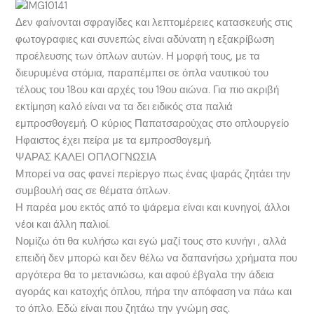
Δεν φαίνονται σφραγίδες και λεπτομέρειες κατασκευής στις
φωτογραφιες και συνεπώς είναι αδύνατη η εξακρίβωση
προέλευσης των όπλων αυτών. Η μορφή τους, με τα
διευρυμένα στόμια, παραπέμπει σε όπλα ναυτικού του
τέλους του 18ου και αρχές του 19ου αιώνα. Για πιο ακριβή
εκτίμηση καλό είναι να τα δει ειδικός στα παλιά
εμπροσθογεμή. Ο κύριος Παπατσαρούχας στο οπλουργείο
Ηφαιστος έχει πείρα με τα εμπροσθογεμή.
ΨΑΡΑΣ ΚΑΛΕΙ ΟΠΛΟΓΝΩΣΙΑ
Μπορεί να σας φανεί περίεργο πως ένας ψαράς ζητάει την
συμβουλή σας σε θέματα όπλων.
Η παρέα μου εκτός από το ψάρεμα είναι και κυνηγοί, άλλοι
νέοι και άλλη παλιοί.
Νομίζω ότι θα κυλήσω και εγώ μαζί τους στο κυνήγι , αλλά
επειδή δεν μπορώ και δεν θέλω να δαπανήσω χρήματα που
αργότερα θα το μετανιώσω, και αφού έβγαλα την άδεια
αγοράς και κατοχής όπλου, πήρα την απόφαση να πάω και
το όπλο. Εδώ είναι που ζητάω την γνώμη σας.