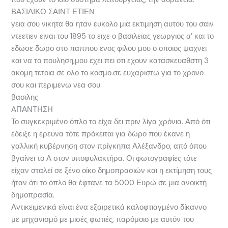
ΒΑΣΙΛΙΚΟ ΣΑΙΝΤ ΕΤΙΕΝ
γεια σου νικητα θα ηταν ευκολο μια εκτιμηση αυτου του σαιν
ντεετιεν ειναι του 1895 το ειχε ο βασιλειας γεωργιος α’ και το
εδωσε δωρο στο παππου ενος φιλου μου ο οποιος ψαχνει
και να το πουληση,μου εχει πει οτι εχουν κατασκευαθστη 3
ακομη τετοια σε ολο το κοσμο.σε ευχαριστω για το χρονο
σου και περιμενω νεα σου
βασιλης
ΑΠΑΝΤΗΣΗ
Το συγκεκριμένο όπλο το είχα δει πριν λίγα χρόνια. Από ότι
έδειξε η έρευνα τότε πρόκειται για δώρο που έκανε η
γαλλική κυβέρνηση στον πρίγκηπα Αλέξανδρο, από όπου
βγαίνει το Α στον υποφυλακτήρα. Οι φωτογραφίες τότε
είχαν σταλεί σε ξένο οίκο δημοπρασιών και η εκτίμηση τους
ήταν ότι το όπλο θα έφτανε τα 5000 Ευρώ σε μια ανοικτή
δημοπρασία.
Αντικειμενικά είναι ένα εξαιρετικά καλοφτιαγμένο δίκαννο
με μηχανισμό με μισές φωτιές, παρόμοιο με αυτόν του