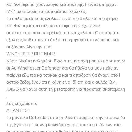
και δεν αφορά χρονολογία κατασκευής. Πάντα υπήρχαν
ΙΖ27 με απλούς και αυτομάτους εξολκείς.
Το όπλο με απλούς εξολκείς είναι πιο απλό και πιο φτηνό,
και θεωρητικά πιο αξιόπιστο αφού δεν έχει έναν
αυτοματισμό που μπορεί κάποτε να χαλάσει. Οι αυτόματοι
εξολκείς καθιστούν το όπλο πιο γρήγορο στο γέμισμα, και
αυξάνουν λίγο την τιμή.
WINCHESTER DEFENDER
Κύριε Νικήτα καλημέρα.Εχω στην κατοχή μου το παραπάνω
όπλο Winchester Defender και θα ήθελα να μου πείτε αν
παίρνει εξωτερικά τσοκάκια και τι απόδοση θα έχουν στο 1
άστρο δεδομένου οτι η κάνη είναι 51 cm και ο αυλός 18,4
.Θέλω να κάνω αυτή τη μετατροπή για πρακτική σκοποβολή
.
Σας ευχαριστώ.
ΑΠΑΝΤΗΣΗ
Το μοντέλο Defender, από οτι λέει η εταιρεία στην ιστοσελίδα
της βγαίνει με κάννη κύλινδρο χωρίς τσοκάκια. Αν εννοείτε
αν μπορούν να εγκατασταθούν εξωτερικά τσοκάκια από