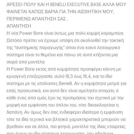
ΑΡΕΣΕΙ ΠΟΛΥ ΚΑΙ Η BENELLI EXECUTIVE BASE ΑΛΛΑ ΜΟΥ
ΦΑΙΝΕΤΑΙ ΚΑΠΩΣ ΒΑΡΙΑ ΓΙΑ ΤΗΝ ΑΙΣΘΗΤΙΚΗ ΜΟΥ,
ΠΕΡΙΜΕΝΩ ΑΠΑΝΤΗΣΗ ΣΑΣ .
ΑΠΑΝΤΗΣΗ
Η νέα Power Bore είναι όντως μια πολύ κομψή καραμπίνα.
Ωστόσο πρέπει να έχουμε υπόψη ότι ακολουθεί την τακτική
της “συστημικής παραγωγής” όπου ένα κοινό λειτουργικό
σύστημα είναι το θεμέλιο και πάνω σε αυτό κτίζονται μια
σειρά από μοντέλα.
Η Power Bore εκτός από κομψότητα προσφέρει κάννη με
κρυογενή επεξεργασία, αυλό 18,3 έως 18,4, και το ίδιο
σύστημα με τις υπόλοιπες Benelli. Αν η κομψότητα μετρά για
εσάς προσωπικά, και αυτό δεν είναι αμελητέο στοιχείο, ό
κάθε ένας από εμάς έχει τις προτιμήσεις του σχετικά με την
μορφή και εμφάνιση του όπλου του, τότε δικαιολογείται η
δαπάνη. Αν όμως δεν σας ενδιαφέρει ιδιαίτερα η εμφάνιση
τότε τα ίδια τεχνικά και βλητικά χαρακτηριστικά μπορούν να
βρεθούν και σε άλλα, πιο φτηνά, μοντέλα της ίδιας εταιρείας
που έχουν το ίδιο σύστημα λειτουργείας, την αδράνεια.