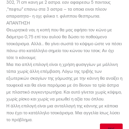
302, 71 cm κανη με 2 αστρα. εαν αφαιρεσω 5 ποντους
,”πεφτω” επανω στα 3 αστρα – τα οποια ειναι πλεον
απαραιτητα- η οχι; φιλικα τ. φιλιππου θεσπρωτια.
ΑΠΑΝΤΗΣΗ
Θεωρητικά ναι, η κοπή που θα μας αφήσει τον κώνο με
διάμετρο 0,75 επί του αυλού θα δώσει το ποθούμενο
τσοκάρισμα. Αλλά… θα γίνει σωστά το κόψιμο ώστε να πέσει
πάνω στο κατάλληλο σημείο του κώνου του τσοκ; Αν όχι
τότε τι κάνουμε;
Μια πιο απλή επιλογή είναι η χρήση φυσιγγίων με μάλλινη
τάπα χωρίς άλλη επέμβαση. Λόγω της τριβής των
εξωτερικών σκαγίων της γόμωσης με την κάννη θα ανοίξει η
τουφεκιά και θα είναι παρόμοια με ότι δίνουν τα τρία άστρα
με πλαστικό συγκεντρωτήρα. Και αυτό γίνεται χωρίς κόψιμο,
χωρίς ρίσκο και χωρίς να μειωθεί η αξία του όπλου.
Η άλλη επιλογή είναι μια ανταλλαγή της κάννης με κάποια
που έχει το κατάλληλο τσοκάρισμα. Μια αγγελία ίσως λύσει
το πρόβλημα.