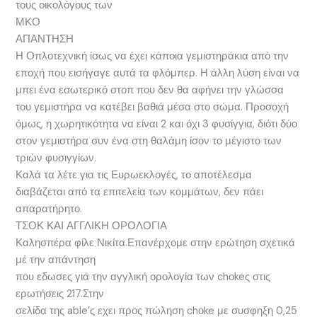
τους οικολόγους των
ΜΚΟ
ΑΠΑΝΤΗΣΗ
Η Οπλοτεχνική ίσως να έχει κάποια γεμιστηράκια από την
εποχή που εισήγαγε αυτά τα φλόμπερ. Η άλλη λύση είναι να
μπει ένα εσωτερικό στοπ που δεν θα αφήνει την γλώσσα
του γεμιστήρα να κατέβει βαθιά μέσα στο σώμα. Προσοχή
όμως, η χωρητικότητα να είναι 2 και όχι 3 φυσίγγια, διότι δύο
στον γεμιστήρα συν ένα στη θαλάμη ίσον το μέγιστο των
τριών φυσιγγίων.
Καλά τα λέτε για τις Ευρωεκλογές, το αποτέλεσμα
διαβάζεται από τα επιτελεία των κομμάτων, δεν πάει
απαρατήρητο.
ΤΣΟΚ ΚΑΙ ΑΓΓΛΙΚΗ ΟΡΟΛΟΓΙΑ
Καλησπέρα φίλε Νικίτα.Επανέρχομε στην ερώτηση σχετικά
μέ την απάντηση
που εδωσες γιά την αγγλική ορολογία των chοkeς στις
ερωτήσεις 217.Στην
σελίδα της able’ς εχει προς πώληση chοke με συσφηξη 0,25