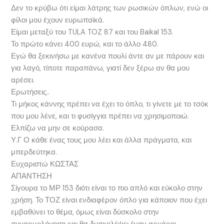
Δεν το κρύβω ότι είμαι λάτρης των ρωσικών όπλων, ενώ οι
φίλοι μου έχουν ευρωπαϊκά.
Είμαι μεταξύ του TULA TOZ 87 και του Baikal 153.
Το πρώτο κάνει 400 ευρώ, και το άλλο 480.
Εγώ θα ξεκινήσω με κανένα πουλί άντε αν με πάρουν και
για λαγό, τίποτε παραπάνω, γιατί δεν ξέρω αν θα μου
αρέσει.
Ερωτήσεις..
Τι μήκος κάννης πρέπει να έχει το όπλο, τι γίνετε με το τσόκ
που μου λένε, και τι φυσίγγια πρέπει να χρησιμοποιώ.
Ελπίζω να μην σε κούρασα.
Υ.Γ Ο κάθε ένας τους μου λέει και άλλα πράγματα, και
μπερδεύτηκα.
Ευχαριστώ ΚΩΣΤΑΣ
ΑΠΑΝΤΗΣΗ
Σίγουρα το ΜΡ 153 διότι είναι το πιο απλό και εύκολο στην
χρήση. Το ΤΟΖ είναι ενδιαφέρον όπλο για κάποιον που έχει
εμβαθύνει το θέμα, όμως είναι δύσκολο στην