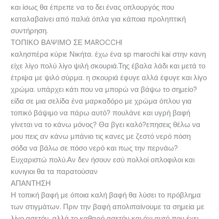
και ίσως θα έπρεπε να το δει ένας οπλουργός που
καταλαβαίνει από παλιά όπλα για κάποια προληπτική
συντήρηση.
ΤΟΠΙΚΟ ΒΑΨΙΜΟ ΣΕ MAROCCHI
καλησπέρα κύριε Νικήτα. έχω ένα sp marochi kai στην κανη
είχε λίγο πολύ λίγο ψιλή σκουριά.Της έβαλα λάδι και μετά το
έτριψα με ψιλό σύρμα. η σκουριά έφυγε αλλά έφυγε και λίγο
χρώμα. υπάρχει κάτι που να μπορώ να βάψω το σημείο?
είδα σε μια σελίδα ένα μαρκαδόρο με χρώμα όπλου για
τοπικό βάψιμο να πάρω αυτό? πουλάνε και υγρή βαφή
γίνεται να το κάνω μόνος? Θα βγει καλό?επησεις θέλω να
μου πεις αν κάνω μπάνιο τις κανες με ζεστό νερό πόση
σόδα να βάλω σε πόσο νερό και πως την περνάω?
Ευχαριστώ πολύ.Αν δεν ήσουν εσύ πολλοί οπλοφιλοι και
κυνιγιοι θα τα παρατούσαν
ΑΠΑΝΤΗΣΗ
Η τοπική βαφή με όποια καλή βαφή θα λύσει το πρόβλημα
των στιγμάτων. Πριν την βαφή απολιπαίνουμε τα σημεία με
λίγο ασετόν, αλλά το καθαρό ασετόν και όχι αυτό που έχει