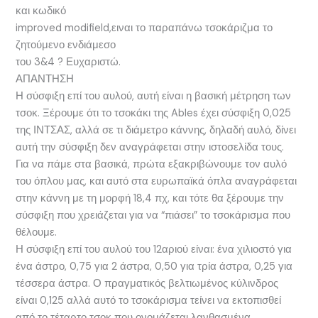
και κωδικό
improved modifield,ειναι το παραπάνω τσοκάριζμα το
ζητούμενο ενδιάμεσο
του 3&4 ? Ευχαριστώ.
ΑΠΑΝΤΗΣΗ
Η σύσφιξη επί του αυλού, αυτή είναι η βασική μέτρηση των
τσοκ. Ξέρουμε ότι το τσοκάκι της Ables έχει σύσφιξη 0,025
της ΙΝΤΣΑΣ, αλλά σε τι διάμετρο κάννης, δηλαδή αυλό, δίνει
αυτή την σύσφιξη δεν αναγράφεται στην ιστοσελίδα τους.
Για να πάμε στα βασικά, πρώτα εξακριβώνουμε τον αυλό
του όπλου μας, και αυτό στα ευρωπαϊκά όπλα αναγράφεται
στην κάννη με τη μορφή 18,4 πχ, και τότε θα ξέρουμε την
σύσφιξη που χρειάζεται για να “πιάσει” το τσοκάρισμα που
θέλουμε.
Η σύσφιξη επί του αυλού του 12αριού είναι: ένα χιλιοστό για
ένα άστρο, 0,75 για 2 άστρα, 0,50 για τρία άστρα, 0,25 για
τέσσερα άστρα. Ο πραγματικός βελτιωμένος κύλινδρος
είναι 0,125 αλλά αυτό το τσοκάρισμα τείνει να εκτοπισθεί
από το τέταρτο τσοκ που ονομάζεται λανθασμένα