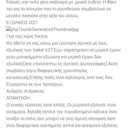
Robust, και πολύ φίνο σκάλισμα με χρυσά ένθετα. Η θήκη
του και τα σύνεργα που το συνοδεύουν συμβάλλουν σε
μεγάλο ποσοστό στην αξία του όπλου.
ΕΞΟΛΚΕΙΣ ΙΖ27
Γειά σας κύριε Νικήτα,
Θα ήθελα να σας κάνω μια ερώτηση σχετικά με τους
εξωλκείς των baikal iz27.Έχω παρατηρήσει οτι μερικά έχουν
εναν μονοκόμματο εξωλκεα και μερικά έχουν δύο
εξωλκείς(σας επισυνάπτω τις σχετικές φωτογραφίες).Αυτό
συμβαίνει λόγω διαφορετικής χρονολογίας
κατασκευής;Επίσης ποιός είναι καλύτερος από τους δύο;
Ευχαριστώ εκ των προτέρων,
Ανδρέας Ανδριάνος.
ΑΠΑΝΤΗΣΗ
Ο ενιαίος εξολκέας είναι απλός. Οι χωριστοί εξολκείς είναι
αυτόματοι, δηλαδή πετάνε τον πυροδοτημένο κάλυκα όταν
ανοίξει το όπλο. Δεν μπορεί να γίνει άμεση σύγκριση διότι
είναι διαφορετικά συστήματα, απλοί και αυτόματοι εξολκείς