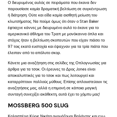
Ο διευρυμένος αυλός σε πειράματα που έκανα δεν
παρουσίασε καμία δραματική βελτίωση σε συγκέντρωση
ή διάτρηση. Ούτε και είδα καμία αισθητή μείωση του
κλωτσήματος. Να πούμε όμως ότι όταν ο Stan Baker
έφτιαχνε κάννες με διευρυμένο αυλό το έκανε για το
αμερικανικό άθλημα του Τραπ με μονόκαννα όπλα και
στόχος ήταν η βελτίωση σκοπευτών που είχαν πιάσει το
97 τοις εκατό ευστοχία και έψαχναν για τα τρία πιάτα που
έλειπαν από το απόλυτο σκορ.
Κάνετε μια αναζήτηση στις σελίδες της Οπλογνωσίας για
άρθρα για τα τσοκ. Οι έρευνες το Δρος Jones είναι
αποκαλυπτικές για το τσοκ και πως λειτουργεί και
καταρρίπτουν πολλούς μύθους. Επίσης απλουστεύουν τις
αναζητήσεις μας, αλλά η επιμονή σε κάποια μαγική
συνταγή συνεχίζει ακάθεκτη, αυτά έχει το χόμπυ μας!
MOSSBERG 500 SLUG
Καλησπέρα Κύριε Νικήτα,ονομάζομαι Βαλάντης και εχω