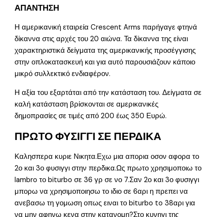
ΑΠΑΝΤΗΣΗ
Η αμερικανική εταιρεία Crescent Arms παρήγαγε φτηνά
δίκαννα στις αρχές του 20 αιώνα. Τα δίκαννα της είναι
χαρακτηριστικά δείγματα της αμερικανικής προσέγγισης
στην οπλοκατασκευή και για αυτό παρουσιάζουν κάποιο
μικρό συλλεκτικό ενδιαφέρον.
Η αξία του εξαρτάται από την κατάσταση του. Δείγματα σε
καλή κατάσταση βρίσκονται σε αμερικανικές
δημοπρασίες σε τιμές από 200 έως 350 Ευρώ.
ΠΡΩΤΟ ΦΥΣΙΓΓΙ ΣΕ ΠΕΡΔΙΚΑ
Καλησπερα κυριε Νικητα.Εχω μια απορια οσον αφορα το
2ο και 3ο φυσιγγι στην περδικα.Ως πρωτο χρησιμοποιω το
lambro το biturbo σε 36 γρ σε νο 7.Σαν 2ο και 3ο φυσιγγι
μπορω να χρησιμοποιησω το ιδιο σε 6αρι η πρεπει να
ανεβασω τη γομωση οπως ειναι το biturbo to 38αρι για
να μην αφηνω κενα στην κατανομη?Στο κυνηγι της