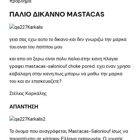
πρόβλημα.
ΠΑΛΙΟ ΔΙΚΑΝΝΟ MASTACAS
γεια σας εχω αυτο το δικανο και δεν γνωριζω την μαρκα
του.ειναι του παππου μου
και απο οτι ξερω ειναι πολυ παλιο.στην κανη πλαγια
γραφει mastacas-saloniouf choke pored. εχει εναν χρησο
καβαλαρη στην κανη.πως μπορω να μαθω την μαρκα
του και αν επισκευαζετε?
Στέλιος Καρκάλης
ΑΠΑΝΤΗΣΗ
Το όνομα που αναγράφεται, Mastacas-Saloniouf ίσως να
παραπέμπει σε κάποιον Ελληνα εισαγωγέα. Ο χρυσός