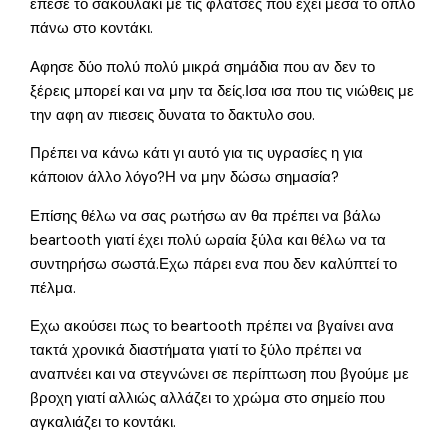
έπεσε το σακουλάκι με τις φλάτσες που έχει μέσα το όπλο
πάνω στο κοντάκι.
Αφησε δύο πολύ πολύ μικρά σημάδια που αν δεν το
ξέρεις μπορεί και να μην τα δείς.Ισα ισα που τις νιώθεις με
την αφη αν πιεσεις δυνατα το δακτυλο σου.
Πρέπει να κάνω κάτι γι αυτό για τις υγρασίες η για
κάποιον άλλο λόγο?Η να μην δώσω σημασία?
Επίσης θέλω να σας ρωτήσω αν θα πρέπει να βάλω
beartooth γιατί έχει πολύ ωραία ξύλα και θέλω να τα
συντηρήσω σωστά.Εχω πάρει ενα που δεν καλύπτεί το
πέλμα.
Εχω ακούσει πως το beartooth πρέπει να βγαίνει ανα
τακτά χρονικά διαστήματα γιατί το ξύλο πρέπει να
αναπνέει και να στεγνώνει σε περίπτωση που βγούμε με
βροχη γιατί αλλιώς αλλάζει το χρώμα στο σημείο που
αγκαλιάζει το κοντάκι.