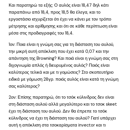
Και παρατηρώ τα εξής: Ο αυλός είναι 18,47 δηλ κάτι
παραπάνω από 18,4, προς 18,5 θα έλεγα, και το
εργοστάσιο ισχυρίζεται ότι έχει να κάνει με τον τρόπο
μέτρησης και αρίθμησης και ότι σε κάθε περίπτωση είναι
μέσα στις προδιαγραφές του 18,4.
1ον: Ποια είναι η γνώμη σας για τη διάσταση του αυλού,
την μικρή αυτή απόκλιση που έχει κατά 0,07 και την
απάντηση της Browning? Και ποιά είναι η γνώμη σας στη
διχογνωμία απλός ή διευρυμένος αυλός? Ποιός είναι
καλύτερος τελικά και με τι γομώσεις? Στο σκοπευτήριο
ειδικά με γόμωση 28γρ. ποιός αυλός είναι κατά τη γνώμη
σας καλύτερος?
2ον: Επίσης παρατηρώ, ότι το τσόκ κύλινδρος δεν είναι
στη διάσταση αυλού αλλά μεγαλύτερο και το τσοκ skeet
έχει τη διάσταση του αυλού. Δεν θα έπρεπε το τσόκ
κύλινδρος να έχει τη διάσταση του αυλού? Γιατί υπάρχει
αυτή η απόκλιση στα τσοκαρίσματα invector και τι