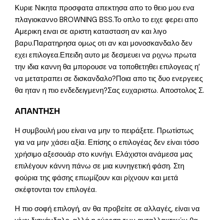
Κυριε Νικητα προσφατα απεκτησα απο το θειο μου ενα
πλαγιοκαννο BROWNING BSS.Το οπλο το ειχε φερει απο
Αμερικη ειναι σε αριστη κατασταση αν και λιγο
βαρυ.Παρατηρησα ομως οτι αν και μονοσκανδαλο δεν
εχει επιλογεα.Επειδη αυτο με δεσμευει να ριχνω πρωτα
την ιδια καννη θα μπορουσε να τοποθετηθει επιλογεας η’
να μετατραπει σε δισκανδαλο?Ποια απο τις δυο ενεργειες
θα ηταν η πιο ενδεδειγμενη?Σας ευχαριστω. Αποστολος Σ.
ΑΠΑΝΤΗΣΗ
Η συμβουλή μου είναι να μην το πειράξετε. Πρωτίστως
για να μην χάσει αξία. Επίσης ο επιλογέας δεν είναι τόσο
χρήσιμο αξεσουάρ στο κυνήγι. Ελάχιστοι ανάμεσα μας
επιλέγουν κάννη πάνω σε μια κυνηγετική φάση. Στη
φούρια της φάσης επωμίζουν και ρίχνουν και μετά
σκέφτονται τον επιλογέα.
Η πιο σοφή επιλογή, αν θα προβείτε σε αλλαγές, είναι να