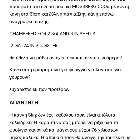
πρόσφατα στο ονομά μου μια MOSSBERG 500α με κοντή
κανη στα 61cm και ξύλινη πάπια.Στην κάνη επάνω
αναγράφει τα εξής:
CHAMBERED FOR 2 3/4 AND 3 IN SHELLS
12 GA-24 IN SLUGSTER
θα ήθελα να μάθω αν εχει τσοκ και αν ναι τι νούμερο?
Κάνει αυτη η καραμπίνα για φυσίγγια για λαγό και για
γουρουνι?
ευχαριστώ εκ των προτέρων
ΑΠΑΝΤΗΣΗ
Η κάννη Slug δεν έχει καθόλου τσοκ, είναι απόλυτα
κυλινδρική. Η καραμπίνα σας μπορεί να ρίξει όλα τα
φυσίγγια κανονικά και μάγκνουμ μέχρι 76 χιλιοστών
μήκος κάλυκα. Η απουσία τσοκ θα ανοίγει την τουφεκιά με