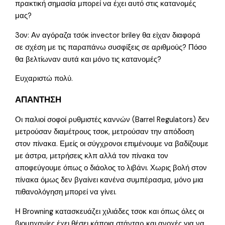
πρακτική σημασία μπορεί να έχει αυτό στις κατανομές
μας?
3ον: Αν αγόραζα τσόκ invector briley θα είχαν διαφορά
σε σχέση με τις παραπάνω συσφίξεις σε αριθμούς? Πόσο
θα βελτίωναν αυτά και μόνο τις κατανομές?
Ευχαριστώ πολύ.
ΑΠΑΝΤΗΣΗ
Οι παλιοί σοφοί ρυθμιστές καννών (Barrel Regulators) δεν
μετρούσαν διαμέτρους τσοκ, μετρούσαν την απόδοση
στον πίνακα. Εμείς οι σύγχρονοι επιμένουμε να βαδίζουμε
με άστρα, μετρήσεις κλπ αλλά τον πίνακα τον
αποφεύγουμε όπως ο διάολος το λιβάνι. Χωρις βολή στον
πίνακα όμως δεν βγαίνει κανένα συμπέρασμα, μόνο μια
πιθανολόγηση μπορεί να γίνει.
Η Browning κατασκευάζει χιλιάδες τσοκ και όπως όλες οι
βιομηχανίες έχει θέσει κάποια στάνταρ και ανοχές για να