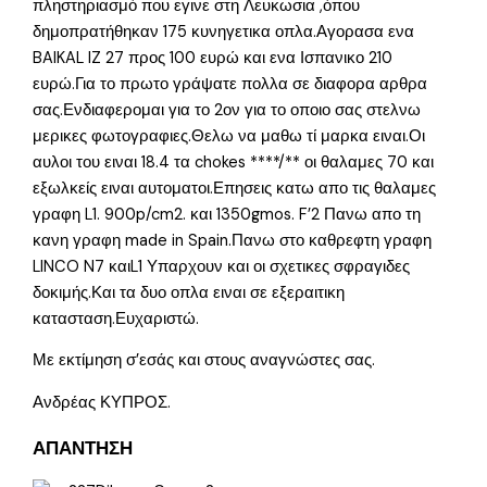
πληστηριασμό που εγινε στη Λευκωσια ,όπου
δημοπρατήθηκαν 175 κυνηγετικα οπλα.Αγορασα ενα
BAIKAL IZ 27 προς 100 ευρώ και ενα Ισπανικο 210
ευρώ.Για το πρωτο γράψατε πολλα σε διαφορα αρθρα
σας.Ενδιαφερομαι για το 2ον για το οποιο σας στελνω
μερικες φωτογραφιες.Θελω να μαθω τί μαρκα ειναι.Οι
αυλοι του ειναι 18.4 τα chokes ****/** οι θαλαμες 70 και
εξωλκείς ειναι αυτοματοι.Επησεις κατω απο τις θαλαμες
γραφη L1. 900p/cm2. και 1350gmos. F’2 Πανω απο τη
κανη γραφη made in Spain.Πανω στο καθρεφτη γραφη
LINCO N7 καιL1 Υπαρχουν και οι σχετικες σφραγιδες
δοκιμής.Και τα δυο οπλα ειναι σε εξεραιτικη
κατασταση.Ευχαριστώ.
Με εκτίμηση σ’εσάς και στους αναγνώστες σας.
Ανδρέας ΚΥΠΡΟΣ.
ΑΠΑΝΤΗΣΗ