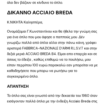
όλα δεν βάζουν σε κίνδυνο το όπλο.
ΔΙΚΑΝΝΟ ACCIAIO BREDA
Κ.ΝΙΚΗΤΑ Καλησπέρα,
Ονομάζομαι Γ.Κωνσταντίνου και θα ήθελα την γνώμη σας
για ένα όπλο που μου άφησε ο παππούς μου .Δέν
γνωρίζω πολλά από όπλα αλλα στην πάνω κάνη, γράφει
αριστερά FABBRICA-NAZIONALE D’ARMI R.L.S.V.T και στην
δεξιά μεριά ACCIAIO BREDA B4. Είμαι απο επαρχία και σε
όσους το έδειξα , καθώς επιθυμώ να το πουλήσω, μου
είπαν περρίπου 100 ευρώ.παρακαλώ εαν μπορείται να με
καθοδηγήσετε που μπορω να ρωτήσω για το
συγκεκριμένο όπλο.
ΑΠΑΝΤΗΣΗ
Το όπλο σας είναι γνωστό από την δεκαετία του 1980 όταν
εισάγονταν πολλά όπλα με την ένδειξη Acciaio Breda στις