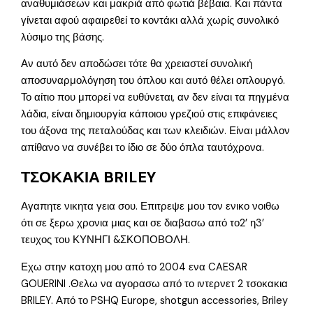
αναθυμιάσεων και μακριά από φωτιά βέβαια. Και πάντα
γίνεται αφού αφαιρεθεί το κοντάκι αλλά χωρίς συνολικό
λύσιμο της βάσης.
Αν αυτό δεν αποδώσει τότε θα χρειαστεί συνολική
αποσυναρμολόγηση του όπλου και αυτό θέλει οπλουργό.
Το αίτιο που μπορεί να ευθύνεται, αν δεν είναι τα πηγμένα
λάδια, είναι δημιουργία κάποιου γρεζιού στις επιφάνειες
του άξονα της πεταλούδας και των κλειδιών. Είναι μάλλον
απίθανο να συνέβει το ίδιο σε δύο όπλα ταυτόχρονα.
ΤΣΟΚΑΚΙΑ BRILEY
Αγαπητε νικητα γεια σου. Επιτρεψε μου τον ενικο νοιθω
ότι σε ξερω χρονια μιας και σε διαβασω από το2’ η3’
τευχος του ΚΥΝΗΓΙ &ΣΚΟΠΟΒΟΛΗ.
Εχω στην κατοχη μου από το 2004 ενα CAESAR
GOUERINI .Θελω να αγορασω από το ιντερνετ 2 τσοκακια
BRILEY. Από το PSHQ Europe, shotgun accessories, Briley