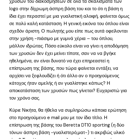
χρυσών του διακοσμήσεων σε όλα τα σκαλίσματα των
logo στην δίχρωμη άσπρη βάση του και το ότι η βάση η
ίδια έχει περαστεί με μια γυαλιστική αλοιφή, φαίνεται όμως
σε πολύ καλή κατάσταση. Η γενική εικόνα του όπλου είναι
σχεδόν άριστη. Ο πωλητής μου είπε πως αυτά οφείλονται
στην χρήση -πιάσιμο με γυμνά χέρια – του όπλου,
μάλλον ιδρώτας. Πόσο εύκολο είναι να γίνει η αποδόμηση
των χρυσών δεν έχει μείνει τίποτε, σαν να να βγήκε
ηθελημένα, αν είναι δυνατό να έχει επηρεαστεί η
επίστρωση της βάσης, που τώρα φαίνεται εντάξει, να
αρχίσει να ξεφλουδίζει ή ότι άλλο αν ο προηγούμενος
κάτοχος ήταν αμελής ή αν γυαλίστηκε κάπως? Η
αποκατάσταση των χρυσών πως γίνεται? Ευχαριστώ για
τον χρόνο σας.
Κύριε Νικήτα, θα ήθελα να συμληρώσω κάποια ερώτηση
στο προηγούμενο e mail μου με τον ίδιο τίτλο. Η
επίστρωση της βάσης του Beretta DT10 sporting (η δύο
τόνων άσπρη βάση -γυαλιστερό,ματ-) τι ακριβώς υλικό