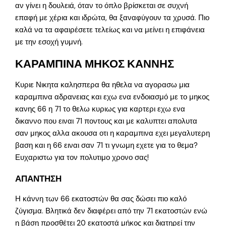
αν γίνει η δουλειά, όταν το όπλο βρίσκεται σε συχνή
επαφή με χέρια και ιδρώτα, θα ξαναφύγουν τα χρυσά. Πιο
καλά να τα αφαιρέσετε τελείως και να μείνει η επιφάνεια
με την εσοχή γυμνή.
ΚΑΡΑΜΠΙΝΑ ΜΗΚΟΣ ΚΑΝΝΗΣ
Κυριε Νικητα καλησπερα θα ηθελα να αγορασω μια
καραμπινα αδρανειας και εχω ενα ενδοιασμό με το μηκος
κανης 66 η 71 το θελω κυριως για καρτερι εχω ενα
δικαννο που ειναι 71 ποντους και με καλυπτει απολυτα
σαν μηκος αλλα ακουσα οτι η καραμπινα εχει μεγαλυτερη
βαση και η 66 ειναι σαν 71 τι γνωμη εχετε για το θεμα?
Ευχαριστω για τον πολυτιμο χρονο σας!
ΑΠΑΝΤΗΣΗ
Η κάννη των 66 εκατοστών θα σας δώσει πιο καλό
ζύγισμα. Βλητικά δεν διαφέρει από την 71 εκατοστών ενώ
η βάση προσθέτει 20 εκατοστά μήκος και διατηρεί την