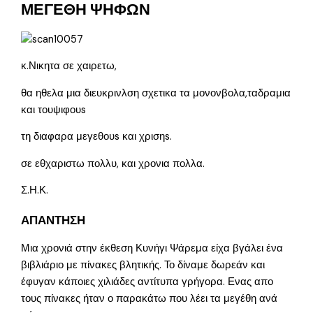
ΜΕΓΕΘΗ ΨΗΦΩΝ
κ.Νικητα σε χαιρετω,
θα ηθελα μια διευκρινλση σχετικα τα μονονβολα,ταδραμια
και τουψιφουs
τη διαφαρα μεγεθουs και χρισηs.
σε εθχαριστω πολλυ, και χρονια πολλα.
Σ.Η.Κ.
ΑΠΑΝΤΗΣΗ
Μια χρονιά στην έκθεση Κυνήγι Ψάρεμα είχα βγάλει ένα
βιβλιάριο με πίνακες βλητικής. Το δίναμε δωρεάν και
έφυγαν κάποιες χιλιάδες αντίτυπα γρήγορα. Ενας απο
τους πίνακες ήταν ο παρακάτω που λέει τα μεγέθη ανά