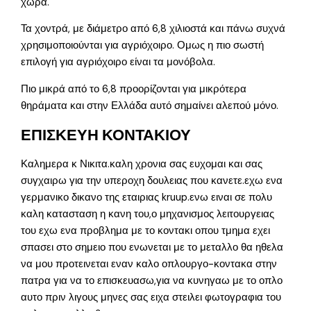
χώρα.
Τα χοντρά, με διάμετρο από 6,8 χιλιοστά και πάνω συχνά
χρησιμοποιούνται για αγριόχοιρο. Ομως η πιο σωστή
επιλογή για αγριόχοιρο είναι τα μονόβολα.
Πιο μικρά από το 6,8 προορίζονται για μικρότερα
θηράματα και στην Ελλάδα αυτό σημαίνει αλεπού μόνο.
ΕΠΙΣΚΕΥΗ ΚΟΝΤΑΚΙΟΥ
Καλημερα κ Νικιτα.καλη χρονια σας ευχομαι και σας
συγχαιρω για την υπεροχη δουλειας που κανετε.εχω ενα
γερμανικο δικανο της εταιριας kruup.ενω ειναι σε πολυ
καλη κατασταση η κανη του,ο μηχανισμος λειτουργειας
του εχω ενα προβλημα με το κοντακι οπου τμημα εχει
σπασει στο σημειο που ενωνεται με το μεταλλο θα ηθελα
να μου προτεινεται εναν καλο οπλουργο-κοντακα στην
πατρα για να το επισκευασω,για να κυνηγαω με το οπλο
αυτο πριν λιγους μηνες σας ειχα στειλει φωτογραφια του