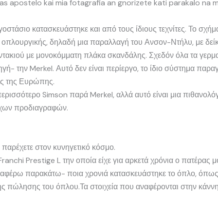
.sas apostelo kai mia fotagrafia an gnorizete kati parakalo n
εργοστάσιο κατασκευάστηκε και από τους ίδιους τεχνίτες. Το σχήμ
 οπλουργικής, δηλαδή μια παραλλαγή του Ανσον-Ντήλυ, με δείκτ
κοντακιού με μονοκόμματη πλάκα σκανδάλης. Σχεδόν όλα τα γερμ
ηγή- την Merkel. Αυτό δεν είναι περίεργο, το ίδιο σύστημα πα
ές της Ευρώπης.
περισσότερο Simson παρά Merkel, αλλά αυτό είναι μια πιθανολόγη
οιχων προδιαγραφών.
παρέχετε στον κυνηγετικό κόσμο.
anchi Prestige L την οποία είχε για αρκετά χρόνια ο πατέρας μ
αναφέρω παρακάτω- ποια χρονιά κατασκευάστηκε το όπλο, όπως
νης πώλησης του όπλου.Τα στοιχεία που αναφέρονται στην κάννη 