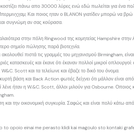
 κοστίζει πάνω απο 30000 λύρες ενώ εδώ πωλείται για ένα πο
 Μπερμινχχαμ; Και ποιος ηταν ο BLANON γιατίδεν μπορώ να βρώ 
 και συγνώμη αν σας κούρασα.
αλαιότερα στην πόλη Ringwood της κομητείας Hampshire στην Α
τερο σημείο πώλησης παρά βιοτεχνία.
 ακολουθεί πιστά τις γραμμές του μηχανισμού Birmingham, είν
αριές κατασκευές και έκανε ότι έκαναν πολλοί μικροί οπλουργοί:
 W&C. Scott και τα τελείωνε και έβαζε το δικό του όνομα.
υρτή βάση και Back Action φωτιές δείχνει ότι μάλλον είναι απ
 λένε ήταν η W.&C. Scott, άλλοι μιλούν για Osbourne. Οποιος κα
ingham.
ση και την οικονομική συγκυρία. Σαφώς και είναι πολύ κάτω απ
 to opoio einai me perasto klidi kai magoulo sto kontaki graf