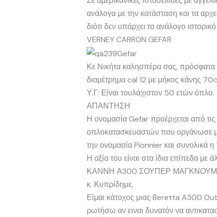
Σε αμερικανικές ιστοσελίδες με αγγ
ανάλογα με την κατάσταση και τα αρχε
διότι δεν υπάρχει το ανάλογο ιστορικό
VERNEY CARRON GEFAR
Κε Νικήτα καλησπέρα σας, πρόσφατα
διαμέτρημα cal 12 με μήκος κάνης 7
Υ.Γ: Είναι τουλάχιστον 50 ετών όπλο.
ΑΠΑΝΤΗΣΗ
Η ονομασία Gefar προέρχεται από τις
οπλοκατασκευαστών που οργάνωσε μετ
την ονομασία Pionnier και συνολικά 
Η αξία του είναι στα ίδια επίπεδα με 
ΚΑΝΝΗ Α300 ΣΟΥΠΕΡ ΜΑΓΚΝΟΥΜ
κ. Κυπρίδημε,
Είμαι κάτοχος μιας Beretta A300 Outl
ρωτήσω αν ειναι δυνατόν να αντικατ