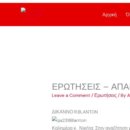
Skip
to
Αρχική
Ό
content
ΕΡΩΤΗΣΕΙΣ – ΑΠΑ
Leave a Comment
/
Ερωτήσεις
/ By
A
ΔΙΚΑΝΝΟ R.BLANTON
Καλημέρα κ . Νικήτα. Στην αναζήτηση