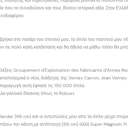
ελίες πώλησης και δημοπρασίες παρόμοια μουσκέτα πωλούνται 
ία που τα συνοδεύουν και τους δίνουν ιστορική αξία. Στην Ελλάδ
 ενδιαφέρον.
 βρήκα στο πατάρι του σπιτιού μου, το όπλο του παππού μου
0cm σε πολύ καλή κατάσταση και θα ήθελα να μάθω πόσο θα μπ
 λέξεις Groupement d’Exploitation des Fabricants d’Armes Re
απολεμικά ο νέος διάδοχος της Verney Carron, Jean Verney 
η παραγωγή αυτή έφτασε τις 150 000 όπλα.
άλλα γαλλικά δίκαννα, όπως το Robust.
ander (66 cm) και οι εντυπώσεις μου απο το όπλο μέχρι στιγμή
αστήσω την κάννη με αντίστοιχη (66 cm) αλλά Super Magnum. 