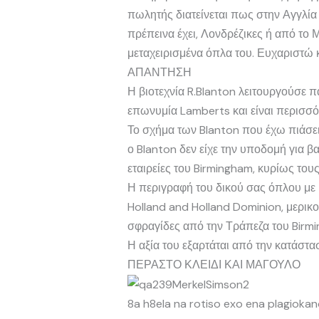
πωλητής διατείνεται πως στην Αγγλία
πρέπεινα έχει, Λονδρέζικες ή από το
μεταχειρισμένα όπλα του. Ευχαριστώ
ΑΠΑΝΤΗΣΗ
Η βιοτεχνία R.Blanton λειτουργούσε π
επωνυμία Lamberts και είναι περισσό
Το σχήμα των Blanton που έχω πιάσει
ο Blanton δεν είχε την υποδομή για β
εταιρείες του Birmingham, κυρίως τους
Η περιγραφή του δικού σας όπλου με κ
Holland and Holland Dominion, μερικοί
σφραγίδες από την Τράπεζα του Birm
Η αξία του εξαρτάται από την κατάστα
ΠΕΡΑΣΤΟ ΚΛΕΙΔΙ ΚΑΙ ΜΑΓΟΥΛΟ
8a h8ela na rotiso exo ena plagiokano