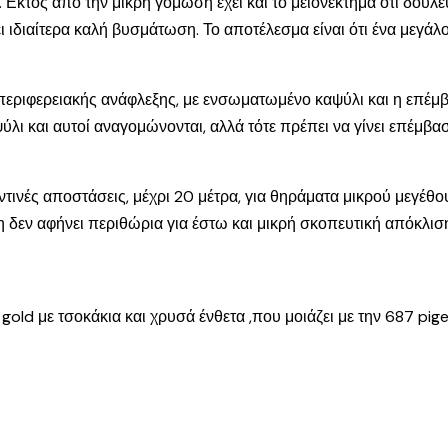
 Εκτός από την μικρή γόμωση έχει και το μειονέκτημα ότι δουλε
χει ιδιαίτερα καλή βυσμάτωση. Το αποτέλεσμα είναι ότι ένα με
γι περιφερειακής ανάφλεξης, με ενσωματωμένο καψύλι και η επέμ
ύλι και αυτοί αναγομώνονται, αλλά τότε πρέπει να γίνει επέμβα
οντινές αποστάσεις, μέχρι 20 μέτρα, για θηράματα μικρού μεγέθο
 δεν αφήνει περιθώρια για έστω και μικρή σκοπευτική απόκλισ
gold με τσοκάκια και χρυσά ένθετα ,που μοιάζει με την 687 pig