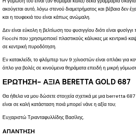
Η γόμωση του είναι (αν θυμάμαι καλά) δέκα γραμμάρια σκάγια.
ακούγεται αυτό, λόγω στενού διαμετρήματος και βέβαια δεν έ
και η τουφεκιά του είναι κάπως ανώμαλη.
Δεν είναι εύκολη η βελτίωση του φυσιγγίου διότι είναι φυσίγ
Fiocchi που χρησιμοποιεί πλαστικούς κάλυκες με κεντρικό καψ
σε κεντρική πυροδότηση.
Εν κατακλείδι, το φλόμπερ των 9 χιλιοστών είναι οπλάκι για κ
όπλο για βολές σε κινούμενα θηράματα επειδή η μικρή γόμωση
ΕΡΩΤΗΣΗ- ΑΞΙΑ BERETTA GOLD 687
Θα ήθελα να μου δώσετε στοιχεία σχετικά με μια berretta 687 
είναι σε καλή κατάσταση ποιά μπορεί νάνε η αξία του;
Ευχαριστώ Τριανταφυλλίδης Βασίλης.
ΑΠΑΝΤΗΣΗ