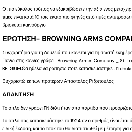
Ο πιο εύκολος τρόπος να εξακριβώσετε την αξία ενός μεταχειρ
τιμές είναι κατά 10 τοις εκατό πιο φτηνές από τιμές αντιπροσ
βρίσκεται καινούργιο.
ΕΡΩΤΗΣΗ- BROWNING ARMS COMPA
Συνχαριτήρια για τη δουλειά που κανεται για τη σωστή ενημ
Πανω στις καννες γράφει : Browning Armes Company _ St. Lo
BELGIUM.Θα ηθελα να ρωτησω ποτε κατασκευαστηκε , τι choke εχο
Ευχαριστώ εκ των προτέρων Αποστολος Ριζοπουλος
ΑΠΑΝΤΗΣΗ
Το όπλο δεν γράφει FN διότι ήταν από παρτίδα που προοριζόταν
Το όπλο σας κατασκευάστηκε το 1924 αν ο αριθμός είναι έτσι 
ειδική έκδοση, και το τσοκ του θα διαπιστωθεί με μέτρηση γι