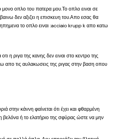
ιο μονο οπλο του πατερα μου.Το οπλο ειναι σε
βαινω δεν αξιζει η επισκευη του.Απο εσας θα
τηπημενα το οπλο ειναι :acciaio krupp k απο κατω
ι η ριγα της κανης δεν ειναι στο κεντρο της
επω απο τις αυλακωσεις της ριγας στην βαση οπου
ριά στην κάννη φαίνεται ότι έχει και φθαρμένη
 η βελόνα ή το ελατήριο της σφύρας ώστε να μην