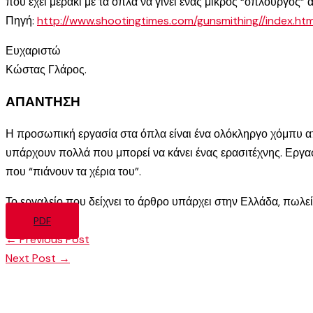
που έχει μεράκι με τα όπλα να γίνει ένας μικρός “οπλουργός”
Πηγή:
http://www.shootingtimes.com/gunsmithing//index.htm
Ευχαριστώ
Κώστας Γλάρος.
ΑΠΑΝΤΗΣΗ
Η προσωπική εργασία στα όπλα είναι ένα ολόκληργο χόμπυ από
υπάρχουν πολλά που μπορεί να κάνει ένας ερασιτέχνης. Εργασί
που “πιάνουν τα χέρια του”.
Το εργαλείο που δείχνει το άρθρο υπάρχει στην Ελλάδα, πωλεί
PDF
←
Previous Post
Next Post
→