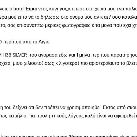
νετε σ’αυτη! Ειμαι νεος κυνηγος,κ επεσε στα χερια μου ενα παλ
τερα μου ειπα να το δηλωσω στο ονομα μου αν κ απ’ οσο καταλα
αυτο, σας επισυναπτω μερικες φωτογραφιες κ τα μονα που εχει χ
περιπου απο το Αιγιο.
 H38 SILVER που αγορασα εδω και 1 μηνα περιπου.παρατηρησα οτ
ρχεται μισο χιλιοστο(ισως κ λιγοτερο) πιο αριστερα!αυτο το βλ
 του δείχνει ότι δεν πρέπει να χρησιμοποιηθεί. Εκτός από σκου
ως κειμήλιο. Για προληπτικούς λόγους καλό είναι να αφαιρεθεί