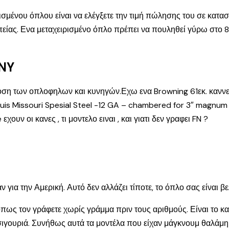
ισμένου όπλου είναι να ελέγξετε την τιμή πώλησης του σε κατα
ωπείας. Ενα μεταχειρισμένο όπλο πρέπει να πουληθεί γύρω στο 8
NY
έροση των οπλοφηλων και κυνηγών.Εχω ενα Browning 61εκ. καννε
uis Missouri Spesial Steel -12 GA – chambered for 3″ magnu
υν οι κανες , τι μοντελο ειναι , και γιατι δεν γραφει FN ?
 για την Αμερική. Αυτό δεν αλλάζει τίποτε, το όπλο σας είναι β
όπως τον γράφετε χωρίς γράμμα πριν τους αριθμούς. Είναι το κα
α σιγουριά. Συνήθως αυτά τα μοντέλα που είχαν μάγκνουμ θαλάμη