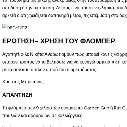
Το πρόβλημα της μικρής ανακρίβειας στην ευθυγράμμιση της ρί
απόδοση ή την σκόπευση. Αν σας είναι τόσο ενοχλητικό που δ
αρκετά διοτι χρειάζεται δαπανηρά μέτρα, πχ επέμβαση στο δαχ
ΕΡΩΤΗΣΗ- ΧΡΗΣΗ ΤΟΥ ΦΛΟΜΠΕΡ
Αγαπητέ φιλέ Νικήτα.Αναρωτιόμουν πώς μπορεί κανείς να χρησιμ
υπάρχει τρόπος να τα βελτιόσω για να κυνηγώ ορτικια πχ ή κο
με τα συν και τα πλην αυτού του διαμετρήματος.
Χρήστος Μπρετόνας
ΑΠΑΝΤΗΣΗ
Το φλόμπερ των 9 χιλιοστών ονομάζεται Garden Gun ή Rat Gu
πουλιών και αρουραίων σε καλλιέργειες.