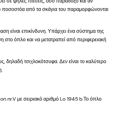
ύει σε ψηλές πιέσεις, όσο παράδοξο και αν
γάλο ποσοστόα από τα σκάγια του παραμορφώνονται
βαση είναι επικίνδυνη. Υπάρχει ένα σύστημα της
ση στο όπλο και να μετατραπεί από περιφερειακή
υς, δηλαδή τσιχλοκότσυφα. Δεν είναι το καλύτερο
η.
eon nr.V με σειριακό αριθμό Lo 1945 b.Το όπλο