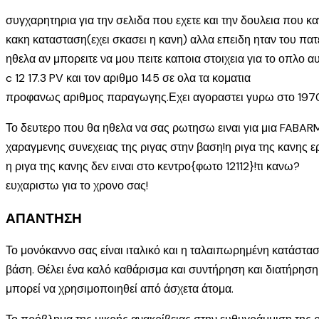
συγχαρητηρια για την σελιδα που εχετε και την δουλεια που κα
κακη κατασταση(εχει σκασει η κανη) αλλα επειδη ηταν του πα
ηθελα αν μπορειτε να μου πειτε καποια στοιχεια για το οπλο 
c 12 17.3 PV και τον αριθμο 145 σε ολα τα κοματια
προφανως αριθμος παραγωγης.Εχει αγοραστει γυρω στο 1970 
Το δευτερο που θα ηθελα να σας ρωτησω ειναι για μια FABARM
χαραγμενης συνεχειας της ριγας στην βαση!η ριγα της κανης ε
η ριγα της κανης δεν ειναι στο κεντρο{φωτο 12112}!τι κανω?
ευχαριστω για το χρονο σας!
ΑΠΑΝΤΗΣΗ
Το μονόκαννο σας είναι ιταλικό και η ταλαιπωρημένη κατάσταση
βάση. Θέλει ένα καλό καθάρισμα και συντήρηση και διατήρηση 
μπορεί να χρησιμοποιηθεί από άσχετα άτομα.