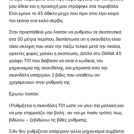
μου άδεια και η προσοχή μου στράφηκε στα πυροβόλα.
Ετσι εμεινε το 45 άθικτο μεχρι που πριν απο λίγο καιρό
του εκανα ενα καλό σερβις.
Στην προσπάθειά μου λοιπόν να ρυθμίσω τα σκοπευτικά
στα 30 μέτρα περίπου, διαπίστωσα οτι η σκανδάλη είναι
τόσο σκληρη που οταν την πιέζω τελικά μετά την σκάλα,
αρκετές φορές χαλάει η σκόπευση…Δίπλα στo DIANA 45
γράφει Τ01 που διάβασα οτι είναι ο κωδικός του
μηχανισμού της σκανδάλης, και μπροστά απο την
σκανδάλη υπάρχουν 2 βιδες που υποθέτω οτι
χρησιμευουν στην ρύθμισή της.
Ερωτώ λοιπόν:
1.Ρυθμίζεται η σκανδάλη Τ01 ωστε να γίνει πιό μαλακή και
να μην επιρρεάζει την βολή ; αν ναι με ποιόν τρόπο; πως
βιδώνω – ξεβιδώνω τις βίδες ρυθμισης;
2.Αν δεν ρυθμίζεται υπάρχουν αλλοι μηχανισμοί συμβατοι