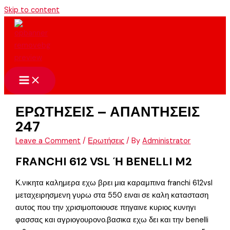
Skip to content
ΕΡΩΤΗΣΕΙΣ – ΑΠΑΝΤΗΣΕΙΣ
247
Leave a Comment
/
Ερωτήσεις
/ By
Administrator
FRANCHI 612 VSL Ή BENELLI M2
Κ.νικητα καλημερα εχω βρει μια καραμπινα franchi 612vsl
μεταχειρησμενη γυρω στα 550 ειναι σε καλη κατασταση
αυτος που την χρισιμοποιουσε πηγαινε κυριος κυνηγι
φασσας και αγριογουρονο.βασικα εχω δει και την benelli