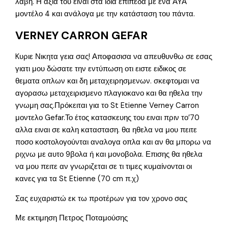
λαβή. Η αξία του είναι στα ίδια επίπεδα με ένα ΑΥΑ
μοντέλο 4 και ανάλογα με την κατάσταση του πάντα.
VERNEY CARRON GEFAR
Kυριε Νικητα γεια σας! Αποφασισα να απευθυνθω σε εσας
γιατι μου δώσατε την εντύπωση οτι ειστε ειδικος σε
θεματα οπλων και δη μεταχειρησμενων. σκεφτομαι να
αγορασω μεταχειρισμενο πλαγιοκανο και θα ηθελα την
γνωμη σας.Πρόκειται για το St Etienne Verney Carron
μοντελο Gefar.Το έτος κατασκευης του ειναι πριν το’70
αλλα ειναι σε καλη κατασταση. θα ηθελα να μου πειτε
ποσο κοστολογούνται αναλογα οπλα και αν θα μπορω να
ριχνω με αυτο 9βολα ή και μονοβολα. Επισης θα ηθελα
να μου πειτε αν γνωριζεται σε τι τιμες κυμαίνονται οι
κανες για τα St Etienne (70 cm π.χ)
Σας ευχαριστώ εκ τω προτέρων για τον χρονο σας
Με εκτιμηση Πετρος Ποταμούσης