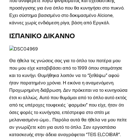
που αναφέρετε λόγω φινιρίσματος και σχεδιαστικής
προσέγγισης για ένα όπλο που θα κυνηγήσει στο πυκνό.
Εχει σύστημα βασισμένο στο δοκιμασμένο Alcione,
κάννες χωρίς ενδιάμεση ρίγα, βάση από Εργκάλ.
ΙΣΠΑΝΙΚΟ ΔΙΚΑΝΝΟ
Θα ήθελα τις γνώσεις σας για το όπλο του πατέρα μου
που μου είχε καταβιβάσει από το 1999 όπου σταμάτησε
και το κυνήγι. Θυμήθηκα λοιπόν να το “ξεθάψω” αφού
ήταν παρατημένο χρόνια. Η εικόνα η αναμενόμενη.
Προχωρημένη διάβρωση. Δεν πρόκειται να το κυνηγούσα
έτσι κι αλλιώς. Αυτό που θυμάμαι από το όπλο αυτό εκτός
από τις υπέροχες τουφεκιές ¨φαρμάκι” που είχε, ήταν ότι
όσες φορές το κυνήγησα, επέστρεφα στο σπίτι με
μελανιασμένο ώμο… Παρόλα αυτά θα ήθελα να μου πείτε
αν γνωρίζετε κάτι για αυτό το όπλο. Σαν εργοστάσιο
κατασκευής στην άδεια αναγράφεται “TEIS ELCOIBAR”.