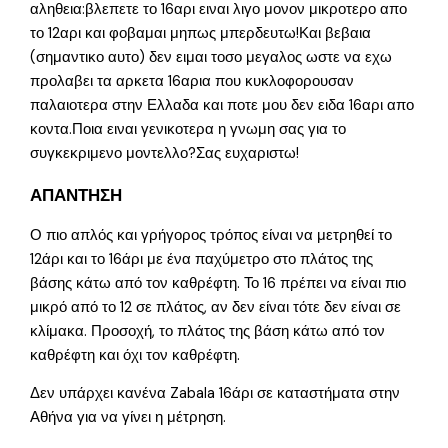
αληθεια:βλεπετε το 16αρι ειναι λιγο μονον μικροτερο απο
το 12αρι και φοβαμαι μηπως μπερδευτω!Και βεβαια
(σημαντικο αυτο) δεν ειμαι τοσο μεγαλος ωστε να εχω
προλαβει τα αρκετα 16αρια που κυκλοφορουσαν
παλαιοτερα στην Ελλαδα και ποτε μου δεν ειδα 16αρι απο
κοντα.Ποια ειναι γενικοτερα η γνωμη σας για το
συγκεκριμενο μοντελλο?Σας ευχαριστω!
ΑΠΑΝΤΗΣΗ
Ο πιο απλός και γρήγορος τρόπος είναι να μετρηθεί το
12άρι και το 16άρι με ένα παχύμετρο στο πλάτος της
βάσης κάτω από τον καθρέφτη. Το 16 πρέπει να είναι πιο
μικρό από το 12 σε πλάτος, αν δεν είναι τότε δεν είναι σε
κλίμακα. Προσοχή, το πλάτος της βάση κάτω από τον
καθρέφτη και όχι τον καθρέφτη.
Δεν υπάρχει κανένα Zabala 16άρι σε καταστήματα στην
Αθήνα για να γίνει η μέτρηση.