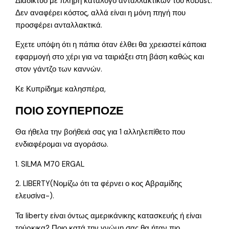
Διαδίκτυο με πλήρη κατάλογο ανταλλακτικών του Robust.
Δεν αναφέρει κόστος, αλλά είναι η μόνη πηγή που
προσφέρει ανταλλακτικά.
Εχετε υπόψη ότι η πάπια όταν έλθει θα χρειαστεί κάποια
εφαρμογή στο χέρι για να ταιριάξει στη βάση καθώς και
στον γάντζο των καννών.
Κε Κυπρίδημε καλησπέρα,
ΠΟΙΟ ΣΟΥΠΕΡΠΟΖΕ
Θα ήθελα την βοήθειά σας για 1 αλληλεπίθετο που
ενδιαφέρομαι να αγοράσω.
1. SILMA M70 ERGAL
2. LIBERTY(Νομίζω ότι τα φέρνει ο κος Αβραμίδης
ελευσίνα-).
Τα liberty είναι όντως αμερικάνικης κατασκευής ή είναι
τούρκικα? Ποιο κατά την γνώμη σας θα ήταν πιο