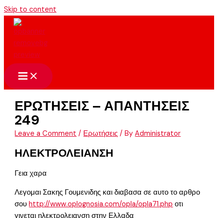
Skip to content
ΕΡΩΤΗΣΕΙΣ – ΑΠΑΝΤΗΣΕΙΣ
249
Leave a Comment
/
Ερωτήσεις
/ By
Administrator
ΗΛΕΚΤΡΟΛΕΙΑΝΣΗ
Γεια χαρα
Λεγομαι Σακης Γουμενιδης και διαβασα σε αυτο το αρθρο
σου
http://www.oplognosia.com/opla/opla71.php
οτι
γινεται ηλεκτρολειανση στην Ελλαδα