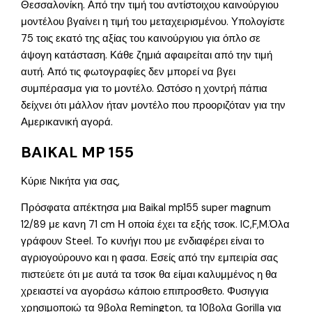
Θεσσαλονίκη. Από την τιμή του αντίστοιχου καινούργιου
μοντέλου βγαίνει η τιμή του μεταχειρισμένου. Υπολογίστε
75 τοις εκατό της αξίας του καινούργιου για όπλο σε
άψογη κατάσταση. Κάθε ζημιά αφαιρείται από την τιμή
αυτή. Από τις φωτογραφίες δεν μπορεί να βγει
συμπέρασμα για το μοντέλο. Ωστόσο η χοντρή πάπια
δείχνει ότι μάλλον ήταν μοντέλο που προοριζόταν για την
Αμερικανική αγορά.
BAIKAL MP 155
Κύριε Νικήτα για σας,
Πρόσφατα απέκτησα μια Baikal mp155 super magnum
12/89 με κανη 71 cm Η οποία έχει τα εξής τσοκ. IC,F,M.Όλα
γράφουν Steel. To κυνήγι που με ενδιαφέρει είναι το
αγριογούρουνο και η φασα. Εσείς από την εμπειρία σας
πιστεύετε ότι με αυτά τα τσοκ θα είμαι καλυμμένος η θα
χρειαστεί να αγοράσω κάποιο επιπροσθετο. Φυσιγγια
χρησιμοποιώ τα 9βολα Remington, τα 10βολα Gorilla για