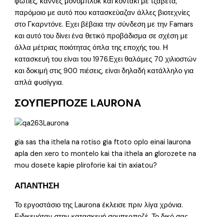
φωτιές, κάννες μονομπλόκ και κοντάκι με τζαβέτα,
παρόμοιο με αυτό που κατασκεύαζαν άλλες βιοτεχνίες
στο Γκαρντόνε. Εχει βέβαια την σύνδεση με την Famars
και αυτό του δίνει ένα θετικό προβάδισμα σε σχέση με
άλλα μέτριας ποιότητας όπλα της εποχής του. Η
κατασκευή του είναι του 1976.Εχει θαλάμες 70 χιλιοστών
και δοκιμή στις 900 πιέσεις, είναι δηλαδή κατάλληλο για
απλά φυσίγγια.
ΣΟΥΠΕΡΠΟΖΕ LAURONA
gia sas tha ithela na rotiso gia ftoto oplo einai laurona
apla den xero to montelo kai tha ithela an glorozete na
mou dosete kapie pliroforie kai tin axiatou?
ΑΠΑΝΤΗΣΗ
Το εργοστάσιο της Laurona έκλεισε πριν λίγα χρόνια.
Ειδικευόταν στην κατασκευή σουπερποζέ. Το δικό σας