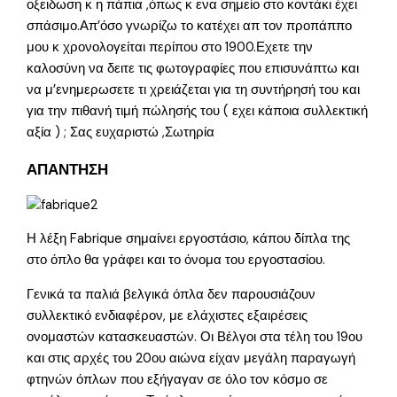
οξειδωση κ η πάπια ,όπως κ ενα σημείο στο κοντάκι έχει
σπάσιμο.Απ’όσο γνωρίζω το κατέχει απ τον προπάππο
μου κ χρονολογείται περίπου στο 1900.Εχετε την
καλοσύνη να δειτε τις φωτογραφίες που επισυνάπτω και
να μ’ενημερωσετε τι χρειάζεται για τη συντήρησή του και
για την πιθανή τιμή πώλησής του ( εχει κάποια συλλεκτική
αξία ) ; Σας ευχαριστώ ,Σωτηρία
ΑΠΑΝΤΗΣΗ
Η λέξη Fabrique σημαίνει εργοστάσιο, κάπου δίπλα της
στο όπλο θα γράφει και το όνομα του εργοστασίου.
Γενικά τα παλιά βελγικά όπλα δεν παρουσιάζουν
συλλεκτικό ενδιαφέρον, με ελάχιστες εξαιρέσεις
ονομαστών κατασκευαστών. Οι Βέλγοι στα τέλη του 19ου
και στις αρχές του 20ου αιώνα είχαν μεγάλη παραγωγή
φτηνών όπλων που εξήγαγαν σε όλο τον κόσμο σε