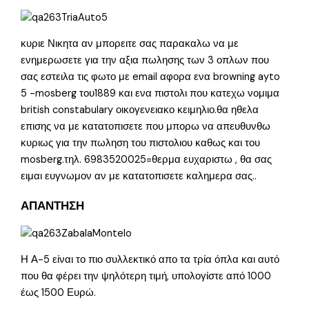
κυριε Νικητα αν μπορειτε σας παρακαλω να με
ενημερωσετε για την αξια πωλησης των 3 οπλων που
σας εστειλα τις φωτο με email αφορα ενα browning ayto
5 -mosberg του1889 και ενα πιστολι που κατεχω νομιμα
british constabulary οικογενειακο κειμηλιο.θα ηθελα
επισης να με κατατοπισετε που μπορω να απευθυνθω
κυριως για την πωληση του πιστολιου καθως και του
mosberg.τηλ. 6983520025=θερμα ευχαριστω , θα σας
ειμαι ευγνωμον αν με κατατοπισετε καλημερα σας..
ΑΠΑΝΤΗΣΗ
Η Α-5 είναι το πιο συλλεκτικό απο τα τρία όπλα και αυτό
που θα φέρει την ψηλότερη τιμή, υπολογίστε από 1000
έως 1500 Ευρώ.