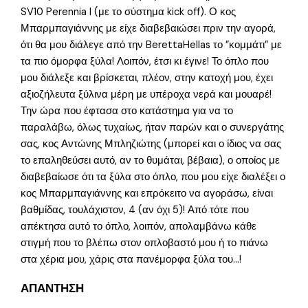
SV10 Perennia I (με το σύστημα kick off). Ο κος
Μπαρμπαγιάννης με είχε διαβεβαιώσει πριν την αγορά,
ότι θα μου διάλεγε από την BerettaHellas το ”κομμάτι” με
τα πιο όμορφα ξύλα! Λοιπόν, έτσι κι έγινε! Το όπλο που
μου διάλεξε και βρίσκεται, πλέον, στην κατοχή μου, έχει
αξιοζήλευτα ξύλινα μέρη με υπέροχα νερά και μουαρέ!
Την ώρα που έφτασα στο κατάστημα για να το
παραλάβω, όλως τυχαίως, ήταν παρών και ο συνεργάτης
σας, κος Αντώνης Μπληζιώτης (μπορεί και ο ίδιος να σας
το επαληθεύσει αυτό, αν το θυμάται, βέβαια), ο οποίος με
διαβεβαίωσε ότι τα ξύλα στο όπλο, που μου είχε διαλέξει ο
κος Μπαρμπαγιάννης και επρόκειτο να αγοράσω, είναι
βαθμίδας, τουλάχιστον, 4 (αν όχι 5)! Από τότε που
απέκτησα αυτό το όπλο, λοιπόν, απολαμβάνω κάθε
στιγμή που το βλέπω στον οπλοβαστό μου ή το πιάνω
στα χέρια μου, χάρις στα πανέμορφα ξύλα του…!
ΑΠΑΝΤΗΣΗ