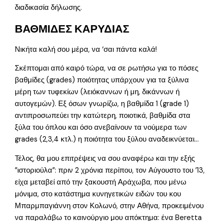
διαδικασία δήλωσης.
ΒΑΘΜΙΔΕΣ ΚΑΡΥΔΙΑΣ
Νικήτα καλή σου μέρα, να ‘σαι πάντα καλά!
Σκέπτομαι από καιρό τώρα, να σε ρωτήσω για το πόσες
βαθμίδες (grades) ποιότητας υπάρχουν για τα ξύλινα
μέρη των τυφεκίων (λειόκαννων ή μη, δικάννων ή
αυτογεμών). Εξ όσων γνωρίζω, η βαθμίδα 1 (grade 1)
αντιπροσωπεύει την κατώτερη, ποιοτικά, βαθμίδα στα
ξύλα του όπλου και όσο ανεβαίνουν τα νούμερα των
grades (2,3,4 κτλ.) η ποιότητα του ξύλου αναδεικνύεται…
Τέλος, θα μου επιτρέψεις να σου αναφέρω και την εξής
”ιστοριούλα”: πριν 2 χρόνια περίπου, τον Αύγουστο του ’13,
είχα μεταβεί από την ξακουστή Αράχωβα, που μένω
μόνιμα, στο κατάστημα κυνηγετικών ειδών του κου
Μπαρμπαγιάννη στον Κολωνό, στην Αθήνα, προκειμένου
να παραλάβω το καινούργιο μου απόκτημα: ένα Beretta