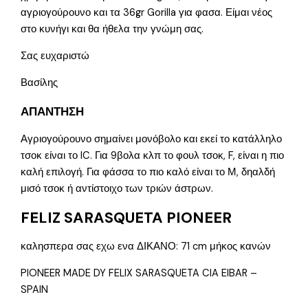
αγριογούρουνο και τα 36gr Gorilla για φασα. Είμαι νέος
στο κυνήγι και θα ήθελα την γνώμη σας.
Σας ευχαριστώ
Βασίλης
ΑΠΑΝΤΗΣΗ
Αγριογούρουνο σημαίνει μονόβολο και εκεί το κατάλληλο
τσοκ είναι το IC. Για 9βολα κλπ το φουλ τσοκ, F, είναι η πιο
καλή επιλογή. Για φάσσα το πιο καλό είναι το Μ, δηαλδή
μισό τσοκ ή αντίστοιχο των τριών άστρων.
FELIZ SARASQUETA PIONEER
καλησπερα σας εχω ενα ΔΙΚΑΝΟ: 71 cm μήκος κανών
PIONEER MADE DY FELIX SARASQUETA CIA EIBAR –
SPAIN