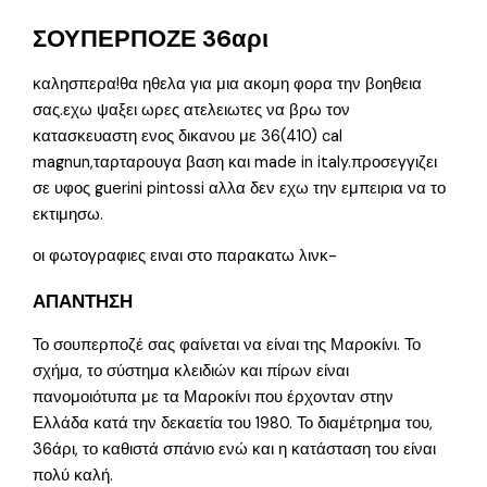
ΣΟΥΠΕΡΠΟΖΕ 36αρι
καλησπερα!θα ηθελα για μια ακομη φορα την βοηθεια
σας.εχω ψαξει ωρες ατελειωτες να βρω τον
κατασκευαστη ενος δικανου με 36(410) cal
magnun,ταρταρουγα βαση και made in italy.προσεγγιζει
σε υφος guerini pintossi αλλα δεν εχω την εμπειρια να το
εκτιμησω.
οι φωτογραφιες ειναι στο παρακατω λινκ-
ΑΠΑΝΤΗΣΗ
Το σουπερποζέ σας φαίνεται να είναι της Μαροκίνι. Το
σχήμα, το σύστημα κλειδιών και πίρων είναι
πανομοιότυπα με τα Μαροκίνι που έρχονταν στην
Ελλάδα κατά την δεκαετία του 1980. Το διαμέτρημα του,
36άρι, το καθιστά σπάνιο ενώ και η κατάσταση του είναι
πολύ καλή.