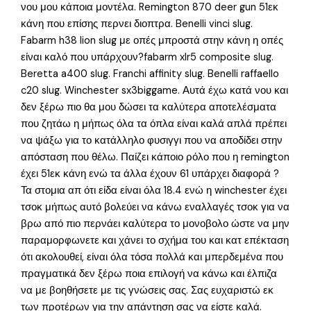
νου μου κάποια μοντέλα. Remington 870 deer gun 51εκ
κάνη που επίσης περνει διοπτρα. Benelli vinci slug.
Fabarm h38 lion slug με οπές μπροστά στην κάνη η οπές
είναι καλό που υπάρχουν?fabarm xlr5 composite slug.
Beretta a400 slug. Franchi affinity slug. Benelli raffaello
c20 slug. Winchester sx3biggame. Αυτά έχω κατά νου και
δεν ξέρω πιο θα μου δώσει τα καλύτερα αποτελέσματα
που ζητάω η μήπως όλα τα όπλα είναι καλά απλά πρέπει
να ψάξω για το κατάλληλο φυσιγγι που να αποδίδει στην
απόσταση που θέλω. Παίζει κάποιο ρόλο που η remington
έχει 51εκ κάνη ενώ τα άλλα έχουν 61 υπάρχει διαφορά ?
Τα στομια απ ότι είδα είναι όλα 18.4 ενώ η winchester έχει
τσοκ μήπως αυτό βολεύει να κάνω εναλλαγές τσοκ για να
βρω από πιο περνάει καλύτερα το μονοβολο ώστε να μην
παραμορφωνετε και χάνει το σχήμα του και κατ επέκταση
ότι ακολουθεί, είναι όλα τόσα πολλά και μπερδεμένα που
πραγματικά δεν ξέρω ποια επιλογή να κάνω και έλπιζα
να με βοηθήσετε με τις γνώσεις σας. Σας ευχαριστώ εκ
των προτέρων για την απάντηση σας να είστε καλά.