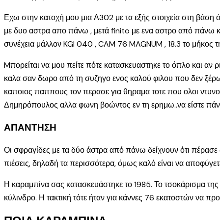
Εχω στην κατοχή μου μια Α302 με τα εξής στοιχεία στη βάση 
με δυο αστρα απο πάνω , μετά finito με ενα αστρο από πάν
συνέχεια μάλλον KGI 040 , CAM 76 MAGNUM , 18.3 το μήκος τ
Mπορείται να μου πείτε πότε κατασκευαστηκε το όπλο και αν 
καλα σαν δωρο από τη συζηγο ενος καλού φιλου που δεν ξέρω 
καποιος παππους τον περασε για θηραμα τοτε που ολοι ντυνο
Δημηρόπουλος αλλα φωνη βοώντος εν τη ερημω..να είστε πάν
ΑΠΑΝΤΗΣΗ
Οι σφραγίδες με τα δύο άστρα από πάνω δείχνουν ότι πέρασε 
πιέσεις, δηλαδή τα περισσότερα, όμως καλό είναι να αποφύγετε
Η καραμπίνα σας κατασκευάστηκε το 1985. Το τσοκάρισμα της σ
κύλινδρο. Η τακτική τότε ήταν για κάννες 76 εκατοστών να πρ