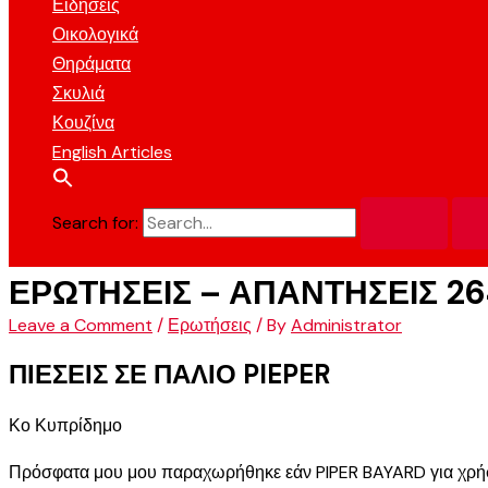
Ειδήσεις
Οικολογικά
Θηράματα
Σκυλιά
Κουζίνα
English Articles
Search for:
ΕΡΩΤΗΣΕΙΣ – ΑΠΑΝΤΗΣΕΙΣ 26
Leave a Comment
/
Ερωτήσεις
/ By
Administrator
ΠΙΕΣΕΙΣ ΣΕ ΠΑΛΙΟ PIEPER
Κο Κυπρίδημο
Πρόσφατα μου μου παραχωρήθηκε εάν PIPER BAYARD για χρήσ