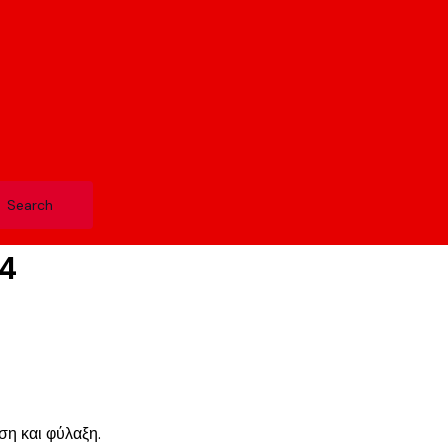
4
η και φύλαξη.