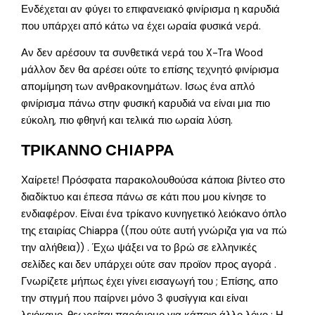
Ενδέχεται αν φύγει το επιφανειακό φινίρισμα η καρυδιά
που υπάρχει από κάτω να έχει ωραία φυσικά νερά.
Αν δεν αρέσουν τα συνθετικά νερά του X-Tra Wood
μάλλον δεν θα αρέσει ούτε το επίσης τεχνητό φινίρισμα
απομίμηση των ανθρακονημάτων. Ισως ένα απλό
φινίρισμα πάνω στην φυσική καρυδιά να είναι μια πιο
εύκολη, πιο φθηνή και τελικά πιο ωραία λύση.
ΤΡΙΚΑΝΝΟ CHIAPPA
Χαίρετε! Πρόσφατα παρακολουθούσα κάποια βίντεο στο
διαδίκτυο και έπεσα πάνω σε κάτι που μου κίνησε το
ενδιαφέρον. Είναι ένα τρίκανο κυνηγετικό λειόκανο όπλο
της εταιρίας Chiappa ((που ούτε αυτή γνώριζα για να πώ
την αλήθεια)) . Έχω ψάξει να το βρώ σε ελληνικές
σελίδες και δεν υπάρχει ούτε σαν προϊον προς αγορά .
Γνωρίζετε μήπως έχει γίνει εισαγωγή του ; Επίσης, απο
την στιγμή που παίρνει μόνο 3 φυσίγγια και είναι