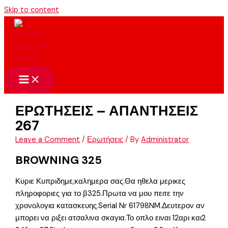
Skip to content
ΕΡΩΤΗΣΕΙΣ – ΑΠΑΝΤΗΣΕΙΣ
267
Leave a Comment
/
Ερωτήσεις
/ By
Administrator
BROWNING 325
Κυριε Κυπριδημε,καλημερα σας.Θα ηθελα μερικες
πληροφοριες για το β325.Πρωτα να μου πειτε την
χρονολογια κατασκευης.Serial Nr 61798NM.Δευτερον αν
μπορει να ριξει ατσαλινα σκαγια.Το οπλο ειναι 12αρι και2