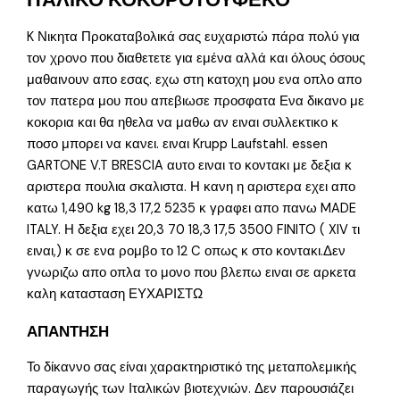
K Νικητα Προκαταβολικά σας ευχαριστώ πάρα πολύ για
τον χρονο που διαθετετε για εμένα αλλά και όλους όσους
μαθαινουν απο εσας. εχω στη κατοχη μου ενα οπλο απο
τον πατερα μου που απεβιωσε προσφατα Ενα δικανο με
κοκορια και θα ηθελα να μαθω αν ειναι συλλεκτικο κ
ποσο μπορει να κανει. ειναι Krupp Laufstahl. essen
GARTONE V.T BRESCIA αυτο ειναι το κοντακι με δεξια κ
αριστερα πουλια σκαλιστα. Η κανη η αριστερα εχει απο
κατω 1,490 kg 18,3 17,2 5235 κ γραφει απο πανω MADE
ITALY. Η δεξια εχει 20,3 70 18,3 17,5 3500 FINITO ( XIV τι
ειναι,) κ σε ενα ρομβο το 12 C οπως κ στο κοντακι.Δεν
γνωριζω απο οπλα το μονο που βλεπω ειναι σε αρκετα
καλη κατασταση ΕΥΧΑΡΙΣΤΩ
ΑΠΑΝΤΗΣΗ
Το δίκαννο σας είναι χαρακτηριστικό της μεταπολεμικής
παραγωγής των Ιταλικών βιοτεχνιών. Δεν παρουσιάζει