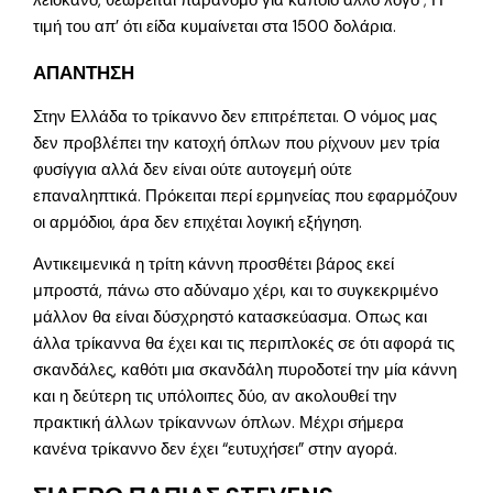
λειόκανο, θεωρείται παράνομο για κάποιο άλλο λόγο ; Η
τιμή του απ’ ότι είδα κυμαίνεται στα 1500 δολάρια.
ΑΠΑΝΤΗΣΗ
Στην Ελλάδα το τρίκαννο δεν επιτρέπεται. Ο νόμος μας
δεν προβλέπει την κατοχή όπλων που ρίχνουν μεν τρία
φυσίγγια αλλά δεν είναι ούτε αυτογεμή ούτε
επαναληπτικά. Πρόκειται περί ερμηνείας που εφαρμόζουν
οι αρμόδιοι, άρα δεν επιχέται λογική εξήγηση.
Αντικειμενικά η τρίτη κάννη προσθέτει βάρος εκεί
μπροστά, πάνω στο αδύναμο χέρι, και το συγκεκριμένο
μάλλον θα είναι δύσχρηστό κατασκεύασμα. Οπως και
άλλα τρίκαννα θα έχει και τις περιπλοκές σε ότι αφορά τις
σκανδάλες, καθότι μια σκανδάλη πυροδοτεί την μία κάννη
και η δεύτερη τις υπόλοιπες δύο, αν ακολουθεί την
πρακτική άλλων τρίκαννων όπλων. Μέχρι σήμερα
κανένα τρίκαννο δεν έχει “ευτυχήσει” στην αγορά.