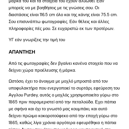
μάρκα του και τα στοιχεία του έχουν αλυωθεί. Εάν
μπορείς να με βοηθήσεις με τις γνώσεις σου. Οι
διαστάσεις είναι 116.5 cm όλο και της κάνης είναι 75.5 cm.
Σου επισυνάπτω φωτογραφίες. Εάν θέλεις και άλλες
πληροφορίες πές μου. Σε ευχαριστώ εκ των προτέρων.
ΥΓ εάν γνωρίζεις την τιμή του
ΑΠΑΝΤΗΣΗ
Από τις φωτογραφίες δεν βγαίνει κανένα στοιχείο που να
δείχνει χώρα προέλευσης ή μάρκα.
Ωστόσο, έχει το άνοιγμα με μοχλό μπροστά από τον
υποφυλακτήρα που ενεργοποιεί το συρτάρι, εφεύρεση του
Αγγλου Purdey, αυτός ο μοχλός χρησιμοποιείτο γύρω στο
1865 πριν παραμεριστεί από την πεταλούδα. Εχει πάπια
με σφήνα και όχι το γνωστό μας κουμπάκι, και αυτό
δείχνει πρώιμο κοκοροτούφεκο από την εποχή γύρω στο
1865, καθώς λίγα χρόνια αργότερα εφευρέθηκα η πάπια