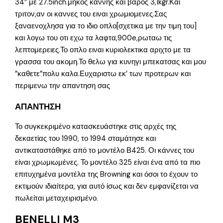
34” με 27.5inch.μηκος καννης και βαρος 3,1kgr.Και
τριτον,αν οι καννες του ειναι χρωμιομενες.Σας
ξαναενοχλησα για το ιδιο οπλο[σχετικα με την τιμη του]
και λογω του οτι εχω τα λαφτα,900e,ρωταω τις
λεπτομερειες.Το οπλο ειναι κυριολεκτικα αριχτο με τα
γρασσα του ακομη.Το θελω για κυνηγι μπεκατσας και μου
”καθετε”πολυ καλα.Ευχαριστω εκ’ των προτερων και
περιμενω την απαντηση σας
ΑΠΑΝΤΗΣΗ
Το συγκεκριμένο κατασκευάστηκε στις αρχές της
δεκαετίας του 1990, το 1994 σταμάτησε και
αντικαταστάθηκε από το μοντέλο Β425. Οι κάννες του
είναι χρωμιωμένες. Το μοντέλο 325 είναι ένα από τα πιο
επιτυχημένα μοντέλα της Browning και όσοι το έχουν το
εκτιμούν ιδιαίτερα, για αυτό ίσως και δεν εμφανίζεται να
πωλείται μεταχειρισμένο.
BENELLI M3