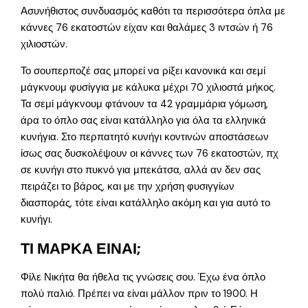
Ασυνήθιστος συνδυασμός καθότι τα περισσότερα όπλα με
κάννες 76 εκατοστών είχαν και θαλάμες 3 ιντσών ή 76
χιλιοστών.
Το σουπερποζέ σας μπορεί να ρίξει κανονικά και σεμί
μάγκνουμ φυσίγγια με κάλυκα μέχρι 70 χιλιοστά μήκος.
Τα σεμί μάγκνουμ φτάνουν τα 42 γραμμάρια γόμωση,
άρα το όπλο σας είναι κατάλληλο για όλα τα ελληνικά
κυνήγια. Στο περπατητό κυνήγι κοντινών αποστάσεων
ίσως σας δυσκολέψουν οι κάννες των 76 εκατοστών, πχ
σε κυνήγι στο πυκνό για μπεκάτσα, αλλά αν δεν σας
πειράζει το βάρος, και με την χρήση φυσιγγίων
διασποράς, τότε είναι κατάλληλο ακόμη και για αυτό το
κυνήγι.
ΤΙ ΜΑΡΚΑ ΕΙΝΑΙ;
Φίλε Νικήτα θα ήθελα τις γνώσεις σου. Έχω ένα όπλο
πολύ παλιό. Πρέπει να είναι μάλλον πριν το 1900. Η