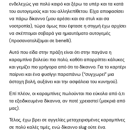
ενδελεχώς για πολύ καιρό και ξέρω τα υπέρ και τα κατά
του αυτογεμούς και του αλληλεπίθετου. Είχα αποφασίσει
να πάρω δίκαννο (μου αρέσει και σα στυλ και σα
νοοτροπία), τώρα όμως που έφτασε η στιγμή έχω αρχίσει
να σκέπτομαι σοβαρά για ημιαυτόματο αυτογεμές
(προσανατολίζομαι σε benelli).
Αυτό που είδα στην πράξη είναι ότι στην παγάνα η
καραμπίνα βολεύει πιο πολύ, καθότι απορρίπτει κάλυκες
και γεμίζει πιο γρήγορα από ότι το δίκαννο. Για το καρτέρι
παίρνει και ένα φυσίγγι παραπάνω (“συγχωρεί” μια
άστοχη βολή, αυξάνει και την ασφάλεια του κυνηγού).
Επί πλέον, οι καραμπίνες πωλούνται πιο εύκολα από ό,τι
τα εξειδικευμένα δίκαννα, αν ποτέ χρειαστεί (μακριά από
μας).
Τέλος, έχω βρει σε αγγελίες μεταχειρισμένες καραμπίνες
σε πολύ καλές τιμές, ενώ δίκαννο slug ούτε ένα.