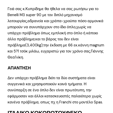
Γειά σας κ.Κυπρίδημε θα ήθελα να σας ρωτήσω για το
Benelli M3 super 90 με τον διπλό μηχανισμό
λειτουργίας,αδρανεία και χράπα-χρούπα πόσο αρμονικά
μπορούν να συνυπάρχουν στο ίδιο όπλο,χωρίς να
υπάρχει πρόβλημα όπως εμπλοκή στο όπλο ή κάποιο
άλλο πρόβλημα;και το βάρος του δεν είναι
πρόβλημα(3,400kg);την έκδοση με 66 εκ.κάννη magnum
και 5?1 τσόκ μιλάω, ευχαριστώ για τον χρόνο σας,Γιάννης
Θεσ/νίκη.
ΑΠΑΝΤΗΣΗ
Δεν υπάρχει πρόβλημα διότι τα δύο συστήματα είναι
συγγενικά και χρησιμοποιούν κοινά τμήματα. Η
συνύπαρξη σε ένα όπλο δεν είναι πρωτότυπη, την
εφάρμοσαν και άλλοι κατασκευαστές παλαιότερα χωρίς
κανένα πρόβλημα, οπως πχ η Franchi στο μοντέλο Spas.
ΙΤΑΛΙΚΟ ΚΟΚΟΡΟΤΟΥΦΕΚΟ