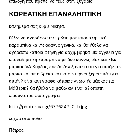
επιλογή που πρέπει να τεθεί στην ζυγαριά.
ΚΟΡΕΑΤΙΚΗ ΕΠΑΝΑΛΗΠΤΙΚΗ
καλημέρα σας κύριε Νικήτα.
θέλω να αγοράσω την πρώτη μου επαναληπτική
καραμπίνα και Λειόκαννο γενικά, και θα ήθελα να
αγοράσω κάποια φτηνή για αρχή. βρήκα μία αγγελία για
επαναληπτική καραμπίνα με δύο κάννες 51εκ και 71εκ
μάρκας VA Κορέας, επειδή δεν ξανάκουσα για αυτήν την
μάρκα και ούτε βρήκα κάτι στο ίντερνετ ξέρετε κάτι για
αυτήν? είναι αντίγραφο κάποιας γνωστής μάρκας πχ
Μάβερικ? θα ήθελα να μάθω αν είναι αξιόπιστη.
επισυναπτω φωτογραφία.
http://photos.car.gr/6776347_0_b.jpg
ευχαριστώ πολύ
Πέτρος.