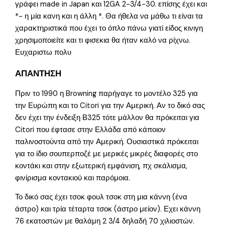
γράφει made in Japan και 12GA 2-3/4-30. επίσης έχει και
*- η μία κανη και η άλλη *. Θα ήθελα να μάθω τι είναι τα
χαρακτηριστικά που έχει το όπλο πάνω γιατί είδος κινιγη
χρησιμοποιείτε και τι φισεκια θα ήταν καλό να ρίχνω.
Ευχαριστω πολυ
ΑΠΑΝΤΗΣΗ
Πριν το 1990 η Browning παρήγαγε το μοντέλο 325 για
την Ευρώπη και το Citori για την Αμερική. Αν το δικό σας
δεν έχει την ένδειξη Β325 τότε μάλλον θα πρόκειται για
Citori που έφτασε στην Ελλάδα από κάποιον
παλινοστούντα από την Αμερική. Ουσιαστικά πρόκειται
για το ίδιο σουπερποζέ με μερικές μικρές διαφορές στο
κοντάκι και στην εξωτερική εμφάνιση, πχ σκάλισμα,
φινίρισμα κοντακιού και παρόμοια.
Το δικό σας έχει τσοκ φουλ τσοκ στη μια κάννη (ένα
άστρο) και τρία τέταρτα τσοκ (άστρο μείον). Εχει κάννη
76 εκατοστών με θαλάμη 2 3/4 δηλαδή 70 χιλιοστών.