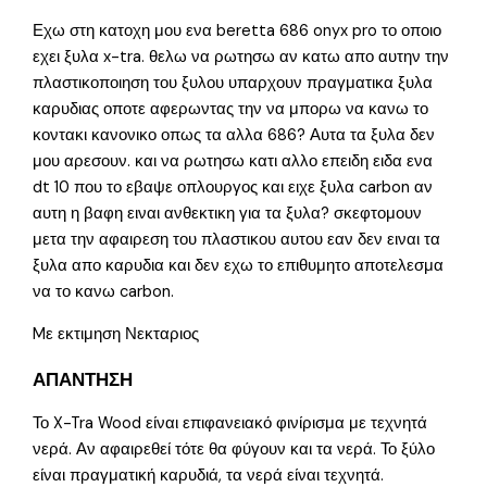
Εχω στη κατοχη μου ενα beretta 686 onyx pro το οποιο
εχει ξυλα x-tra. θελω να ρωτησω αν κατω απο αυτην την
πλαστικοποιηση του ξυλου υπαρχουν πραγματικα ξυλα
καρυδιας οποτε αφερωντας την να μπορω να κανω το
κοντακι κανονικο οπως τα αλλα 686? Αυτα τα ξυλα δεν
μου αρεσουν. και να ρωτησω κατι αλλο επειδη ειδα ενα
dt 10 που το εβαψε οπλουργος και ειχε ξυλα carbon αν
αυτη η βαφη ειναι ανθεκτικη για τα ξυλα? σκεφτομουν
μετα την αφαιρεση του πλαστικου αυτου εαν δεν ειναι τα
ξυλα απο καρυδια και δεν εχω το επιθυμητο αποτελεσμα
να το κανω carbon.
Mε εκτιμηση Νεκταριος
ΑΠΑΝΤΗΣΗ
Το X-Tra Wood είναι επιφανειακό φινίρισμα με τεχνητά
νερά. Αν αφαιρεθεί τότε θα φύγουν και τα νερά. Το ξύλο
είναι πραγματική καρυδιά, τα νερά είναι τεχνητά.