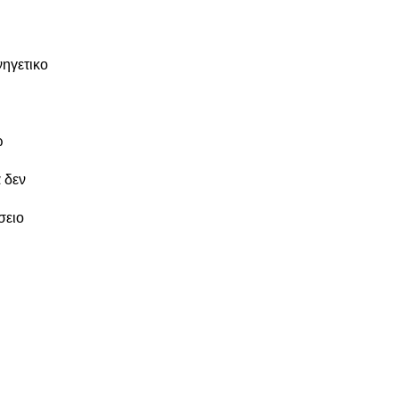
νηγετικο
ω
 δεν
σειο