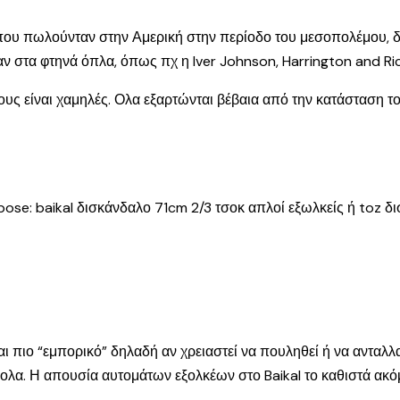
που πωλούνταν στην Αμερική στην περίοδο του μεσοπολέμου, δ
αν στα φτηνά όπλα, όπως πχ η Iver Johnson, Harrington and Ric
ς τους είναι χαμηλές. Ολα εξαρτώνται βέβαια από την κατάσταση 
 pose: baikal δισκάνδαλο 71cm 2/3 τσοκ απλοί εξωλκείς ή toz 
ίναι πιο “εμπορικό” δηλαδή αν χρειαστεί να πουληθεί ή να ανταλλα
ολα. Η απουσία αυτομάτων εξολκέων στο Baikal το καθιστά ακόμ