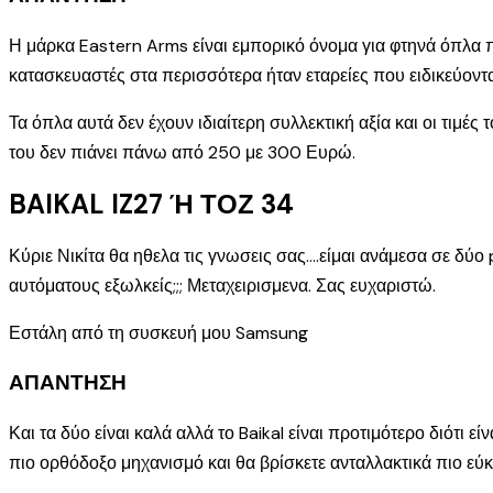
Η μάρκα Eastern Arms είναι εμπορικό όνομα για φτηνά όπλα 
κατασκευαστές στα περισσότερα ήταν εταρείες που ειδικεύοντ
Τα όπλα αυτά δεν έχουν ιδιαίτερη συλλεκτική αξία και οι τιμέ
του δεν πιάνει πάνω από 250 με 300 Ευρώ.
BAIKAL IZ27 Ή ΤΟΖ 34
Κύριε Νικίτα θα ηθελα τις γνωσεις σας….είμαι ανάμεσα σε δύο
αυτόματους εξωλκείς;;; Μεταχειρισμενα. Σας ευχαριστώ.
Εστάλη από τη συσκευή μου Samsung
ΑΠΑΝΤΗΣΗ
Και τα δύο είναι καλά αλλά το Baikal είναι προτιμότερο διότι ε
πιο ορθόδοξο μηχανισμό και θα βρίσκετε ανταλλακτικά πιο εύκ