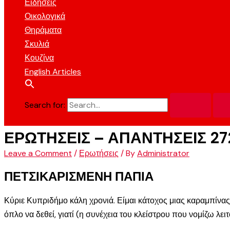
Ειδήσεις
Οικολογικά
Θηράματα
Σκυλιά
Κουζίνα
English Articles
Search for:
ΕΡΩΤΗΣΕΙΣ – ΑΠΑΝΤΗΣΕΙΣ 27
Leave a Comment
/
Ερωτήσεις
/ By
Administrator
ΠΕΤΣΙΚΑΡΙΣΜΕΝΗ ΠΑΠΙΑ
Κύριε Κυπριδήμο κάλη χρονιά. Είμαι κάτοχος μιας καραμπίνας 
όπλο να δεθεί, γιατί (η συνέχεια του κλείστρου που νομίζω λει