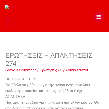
Skip
to
content
ΕΡΩΤΗΣΕΙΣ – ΑΠΑΝΤΗΣΕΙΣ
274
Leave a Comment
/
Ερωτήσεις
/ By
Administrator
ΠΙΣΤΟΛΙ ΚΡΟΤΟΥ
Θα ήθελα να μάθω αν για την αγορά ενός πιστολιού
εκκίνησης απαιτείται κάποια σχετική άδεια ή όχι.
ΑΠΑΝΤΗΣΗ
Ναι, απαιτείται άδεια για την κατοχή πιστολιών κρότου. Θα
σας δώσουν πληροφορίες στο αστυνομικό τμήμα.