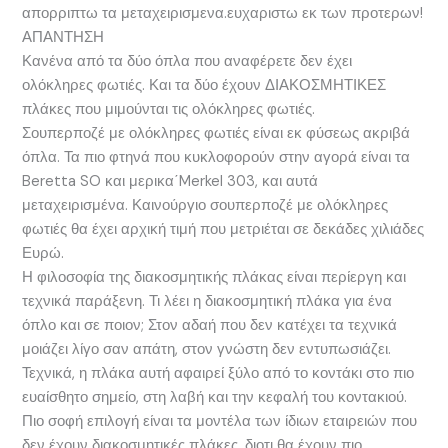
απορριπτω τα μεταχειρισμενα.ευχαριστω εκ των προτερων!
ΑΠΑΝΤΗΣΗ
Κανένα από τα δύο όπλα που αναφέρετε δεν έχει
ολόκληρες φωτιές. Και τα δύο έχουν ΔΙΑΚΟΣΜΗΤΙΚΕΣ
πλάκες που μιμούνται τις ολόκληρες φωτιές.
Σουπερποζέ με ολόκληρες φωτιές είναι εκ φύσεως ακριβά
όπλα. Τα πιο φτηνά που κυκλοφορούν στην αγορά είναι τα
Beretta SO και μερικα΄Merkel 303, και αυτά
μεταχειρισμένα. Καινούργιο σουπερποζέ με ολόκληρες
φωτιές θα έχει αρχική τιμή που μετριέται σε δεκάδες χιλιάδες
Ευρώ.
Η φιλοσοφία της διακοσμητικής πλάκας είναι περίεργη και
τεχνικά παράξενη. Τι λέει η διακοσμητική πλάκα για ένα
όπλο και σε ποιον; Στον αδαή που δεν κατέχει τα τεχνικά
μοιάζει λίγο σαν απάτη, στον γνώστη δεν εντυπωσιάζει.
Τεχνικά, η πλάκα αυτή αφαιρεί ξύλο από το κοντάκι στο πιο
ευαίσθητο σημείο, στη λαβή και την κεφαλή του κοντακιού.
Πιο σοφή επιλογή είναι τα μοντέλα των ίδιων εταιρειών που
δεν έχουν διακοσμητικές πλάκες, διοτι θα έχουν πιο