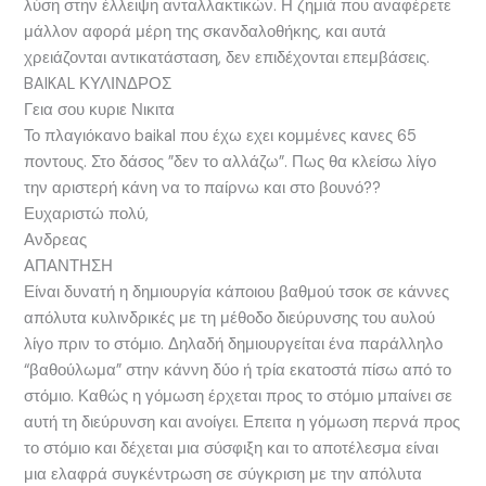
λύση στην έλλειψη ανταλλακτικών. Η ζημιά που αναφέρετε
μάλλον αφορά μέρη της σκανδαλοθήκης, και αυτά
χρειάζονται αντικατάσταση, δεν επιδέχονται επεμβάσεις.
BAIKAL ΚΥΛΙΝΔΡΟΣ
Γεια σου κυριε Νικιτα
Το πλαγιόκανο baikal που έχω εχει κομμένες κανες 65
ποντους. Στο δάσος ”δεν το αλλάζω”. Πως θα κλείσω λίγο
την αριστερή κάνη να το παίρνω και στο βουνό??
Ευχαριστώ πολύ,
Ανδρεας
ΑΠΑΝΤΗΣΗ
Είναι δυνατή η δημιουργία κάποιου βαθμού τσοκ σε κάννες
απόλυτα κυλινδρικές με τη μέθοδο διεύρυνσης του αυλού
λίγο πριν το στόμιο. Δηλαδή δημιουργείται ένα παράλληλο
“βαθούλωμα” στην κάννη δύο ή τρία εκατοστά πίσω από το
στόμιο. Καθώς η γόμωση έρχεται προς το στόμιο μπαίνει σε
αυτή τη διεύρυνση και ανοίγει. Επειτα η γόμωση περνά προς
το στόμιο και δέχεται μια σύσφιξη και το αποτέλεσμα είναι
μια ελαφρά συγκέντρωση σε σύγκριση με την απόλυτα