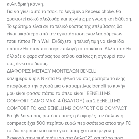
κυλινδρική κάννη.
Για να γίνει αυτό το τσοκ, το λεγόμενο Recess choke, θα
χρειαστεί ειδικό αλεζουάρ και τεχνίτης με γνώση και διάθεση.
Το ερώτημα είναι αν το τελικό κόστος της επέμβασης θα
είναι μικρότερο από την εγκατάσταση εναλλασσόμενων
τσοκ τύπου Thin Wall. Ενδέχεται η τελική τιμή να είναι ίδια
οπόταν θα ήταν πιο σοφή επιλογή τα τσοκάκια. Αλλά τότε θα
άλλαζε ο χαρακτήρας του όπλου και ίσως η σιγουριά που
σας δίνει στο δάσος.
ΔΙΑΦΟΡΕΣ ΜΕΤΑΞΥ ΜΟΝΤΕΛΩΝ BENELLI
καλημέρα κύριε Νικήτα θα ήθελα να σας ρωτήσω το έξης
αποφάσισα την αγορά μια σ καραμπίνας benelli το κυνήγι
μου είναι φάσσα πάπια τα όπλα είναι 1 BENELLI M2
COMFORT CAMO MAX-4 (ΒΑΛΤΟΥ) και 2 BENELLI M2
COMFORT TC και3 BENELLI M2 COMFORT C12 COMPACT
θα ήθελα να σας ρωτήσω ποιες η διαφορές τον όπλων η
compact έχει 500 περίπου ευρώ περισσότερα αποο την TC
το ίδιο περίπου και camo γιατί ύπαρχοι τόσο μεγάλη
διαφορά στην τιμή ανάμεσα στα όπλα??? και τελοσ ποια