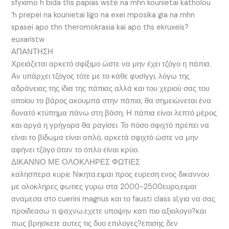
sfyximo h bida ths papias wste na mhn kounietai katholou
‘h prepei na kounietai ligo na exei mposika gia na mhn
spasei apo thn theromokrasia kai apo ths ekruxeis?
euxaristw
ΑΠΑΝΤΗΣΗ
Χρειάζεται αρκετό σφίξιμο ώστε να μην έχει τζόγο η πάπια.
Αν υπάρχει τζόγος τότε με το κάθε φυσίγγι, λόγω της
αδράνειας της ίδια της πάπιας αλλά και του χεριού σας του
οποίου το βάρος ακουμπά στην πάπια, θα σημειώνεται ένα
δυνατό κτύπημα πάνω στη βάση. Η πάπια είναι λεπτό μέρος
και αργά η γρήγορα θα ραγίσει. Το πόσο σφιχτό πρέπει να
είναι το βίδωμα είναι απλό, αρκετά σφιχτό ώστε να μην
αφήνει τζόγο όταν το όπλο είναι κρύο.
ΔΙΚΑΝΝΟ ΜΕ ΟΛΟΚΛΗΡΕΣ ΦΩΤΙΕΣ
καλησπερα κυριε Νικητα.ειμαι προς ευρεση ενος δικαννου
με ολοκληρες φωτιες γυρω στα 2000-2500ευρο,ειμαι
αναμεσα στο cuerini magnus και το fausti class sl,για να σας
προιδεασω τι ψαχνω.εχετε υποψην κατι πιο αξιολογο?και
πως βρησκετε αυτες τις δυο επιλογες?επισης δεν