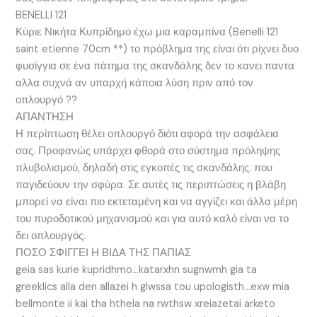
BENELLI 121
Κύριε Νικήτα Κυπρίδημο έχω μια καραμπίνα (Benelli 121
saint etienne 70cm **) το πρόβλημα της είναι ότι ρίχνει δυο
φυσίγγια σε ένα πάτημα της σκανδάλης δεν το κανει παντα
αλλα συχνά αν υπαρχή κάποια λύση πριν από τον
οπλουργό ??
ΑΠΑΝΤΗΣΗ
Η περίπτωση θέλει οπλουργό διότι αφορά την ασφάλεια
σας. Προφανώς υπάρχει φθορά στο σύστημα πρόληψης
πλυβολισμού, δηλαδή στις εγκοπές τις σκανδάλης. που
παγιδεύουν την σφύρα. Σε αυτές τις περιπτώσεις η βλάβη
μπορεί να είναι πιο εκτεταμένη και να αγγίζει και άλλα μέρη
του πυροδοτικού μηχανισμού και για αυτό καλό είναι να το
δει οπλουργός.
ΠΟΣΟ ΣΦΙΓΓΕΙ Η ΒΙΔΑ ΤΗΣ ΠΑΠΙΑΣ
geia sas kurie kupridhmo…katarxhn sugnwmh gia ta
greeklics alla den allazei h glwssa tou upologisth…exw mia
bellmonte ii kai tha hthela na rwthsw xreiazetai arketo