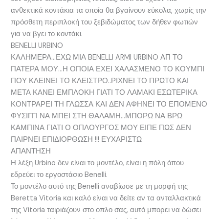
ανθεκτικά κοντάκια τα οποία θα βγαίνουν εύκολα, χωρίς την
πρόσθετη περιπλοκή του ξεβιδώματος των δήθεν φωτιών
για να βγει το κοντάκι.
BENELLI URBINO
ΚΑΛΗΜΕΡΑ…ΕΧΩ ΜΙΑ BENELLI ARMI URBINO ΑΠ ΤΟ
ΠΑΤΕΡΑ ΜΟΥ…Η ΟΠΟΙΑ ΕΧΕΙ ΧΑΛΑΣΜΕΝΟ ΤΟ ΚΟΥΜΠΙ
ΠΟΥ ΚΛΕΙΝΕΙ ΤΟ ΚΛΕΙΣΤΡΟ..ΡΙΧΝΕΙ ΤΟ ΠΡΩΤΟ ΚΑΙ
ΜΕΤΑ ΚΑΝΕΙ ΕΜΠΛΟΚΗ ΓΙΑΤΙ ΤΟ ΛΑΜΑΚΙ ΕΣΩΤΕΡΙΚΑ
ΚΟΝΤΡΑΡΕΙ ΤΗ ΓΛΩΣΣΑ ΚΑΙ ΔΕΝ ΑΦΗΝΕΙ ΤΟ ΕΠΟΜΕΝΟ
ΦΥΣΙΓΓΙ ΝΑ ΜΠΕΙ ΣΤΗ ΘΑΛΑΜΗ…ΜΠΟΡΩ ΝΑ ΒΡΩ
ΚΑΜΠΙΝΑ ΓΙΑΤΙ Ο ΟΠΛΟΥΡΓΟΣ ΜΟΥ ΕΙΠΕ ΠΩΣ ΔΕΝ
ΠΑΙΡΝΕΙ ΕΠΙΔΙΟΡΘΩΣΗ !!! ΕΥΧΑΡΙΣΤΩ
ΑΠΑΝΤΗΣΗ
Η λέξη Urbino δεν είναι το μοντέλο, είναι η πόλη όπου
εδρεύει το εργοστάσιο Benelli.
Το μοντέλο αυτό της Benelli αναβίωσε με τη μορφή της
Beretta Vitoria και καλό είναι να δείτε αν τα ανταλλακτικά
της Vitoria ταιριάζουν στο οπλο σας, αυτό μπορει να δώσει