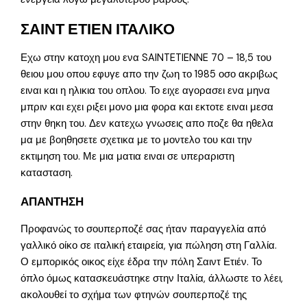
ΣΑΙΝΤ ΕΤΙΕΝ ΙΤΑΛΙΚΟ
Εχω στην κατοχη μου ενα SAINTETIENNE 70 – 18,5 του
θειου μου οπου εφυγε απο την ζωη το 1985 οσο ακριβως
ειναι και η ηλικια του οπλου. Το ειχε αγορασει ενα μηνα
μπριν και εχει ριξει μονο μια φορα και εκτοτε ειναι μεσα
στην θηκη του. Δεν κατεχω γνωσεις απο ποζε θα ηθελα
μα με βοηθησετε σχετικα με το μοντελο του και την
εκτιμηση του. Με μια ματια ειναι σε υπεραριστη
κατασταση.
ΑΠΑΝΤΗΣΗ
Προφανώς το σουπερποζέ σας ήταν παραγγελία από
γαλλικό οίκο σε ιταλική εταιρεία, για πώληση στη Γαλλία.
Ο εμπορικός οικος είχε έδρα την πόλη Σαιντ Ετιέν. Το
όπλο όμως κατασκευάστηκε στην Ιταλία, άλλωστε το λέει,
ακολουθεί το σχήμα των φτηνών σουπερποζέ της