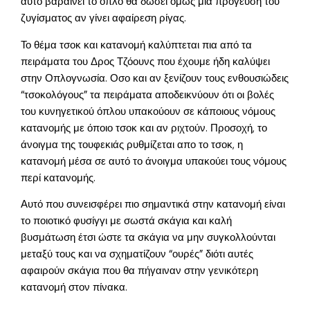
αυτό βαραίνει το όπλο θα δώσει όμως μια πρόγευση του
ζυγίσματος αν γίνει αφαίρεση ρίγας.
Το θέμα τσοκ και κατανομή καλύπτεται πια από τα
πειράματα του Δρος Τζόουνς που έχουμε ήδη καλύψει
στην Οπλογνωσία. Οσο και αν ξενίζουν τους ενθουσιώδεις
“τσοκολόγους” τα πειράματα αποδεικνύουν ότι οι βολές
του κυνηγετικού όπλου υπακούουν σε κάποιους νόμους
κατανομής με όποιο τσοκ και αν ριχτούν. Προσοχή, το
άνοιγμα της τουφεκιάς ρυθμίζεται απο το τσοκ, η
κατανομή μέσα σε αυτό το άνοιγμα υπακούει τους νόμους
περί κατανομής.
Αυτό που συνεισφέρει πιο σημαντικά στην κατανομή είναι
το ποιοτικό φυσίγγι με σωστά σκάγια και καλή
βυσμάτωση έτσι ώστε τα σκάγια να μην συγκολλούνται
μεταξύ τους και να σχηματίζουν “ουρές” διότι αυτές
αφαιρούν σκάγια που θα πήγαιναν στην γενικότερη
κατανομή στον πίνακα.