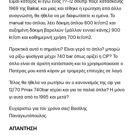
Είμαι κάτοχος κι εγώ ενός ??-12 σουπρ ποζε κατασκευής
1969 της Baikal, και μιας και τέθηκε η ερώτηση από άλλο
αναγνώστη, θα ήθελα να με διαφωτίσετε κι εμένα. Το
manual του όπλου, λέει δόκιμη όπλου 800 kr/cm2 και
αυξημένη δόκιμη βαρελιών (μάλλον εννοεί κάνης) 900
kr/cm και καθημερινή χρήση 700 kr/cm2.
Πρακτικά αυτό τι σημαίνει? Είναι γερό το όπλο? μπορώ
να ρίξω φυσίγγια μέχρι 740 bar όπως ορίζει η CIP? Το
όπλο είναι σε άριστη κατάσταση και το χρησιμοποιούσε ο
Πατέρας μου κατά κόρον με τρομερές επιτυχίες σε λαγό.
Τέλος θα ήθελα να ρωτήσω αν ο κανονισμός της cip για
12/70 Pmax 740bar ισχύει και για τα παλιά όπλα? Η μόνο
γι αυτά από το 1995 και μετά?
Ευχαριστώ για τον χρόνο σας! Βασίλης
Παναγιωτόπουλος.
ΑΠΑΝΤΗΣΗ