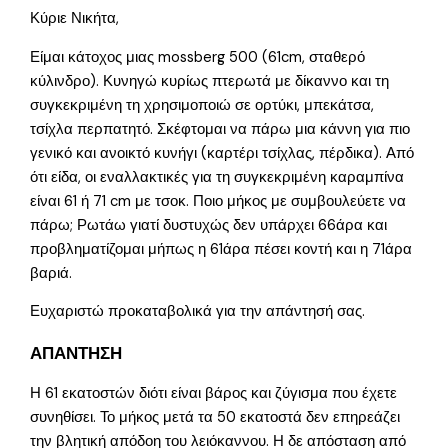
Κύριε Νικήτα,
Είμαι κάτοχος μιας mossberg 500 (61cm, σταθερό
κύλινδρο). Κυνηγώ κυρίως πτερωτά με δίκαννο και τη
συγκεκριμένη τη χρησιμοποιώ σε ορτύκι, μπεκάτσα,
τσίχλα περπατητό. Σκέφτομαι να πάρω μια κάννη για πιο
γενικό και ανοικτό κυνήγι (καρτέρι τσίχλας, πέρδικα). Από
ότι είδα, οι εναλλακτικές για τη συγκεκριμένη καραμπίνα
είναι 61 ή 71 cm με τσοκ. Ποιο μήκος με συμβουλεύετε να
πάρω; Ρωτάω γιατί δυστυχώς δεν υπάρχει 66άρα και
προβληματίζομαι μήπως η 61άρα πέσει κοντή και η 71άρα
βαριά.
Ευχαριστώ προκαταβολικά για την απάντησή σας.
ΑΠΑΝΤΗΣΗ
Η 61 εκατοστών διότι είναι βάρος και ζύγισμα που έχετε
συνηθίσει. Το μήκος μετά τα 50 εκατοστά δεν επηρεάζει
την βλητική απόδοη του λειόκαννου. Η δε απόσταση από