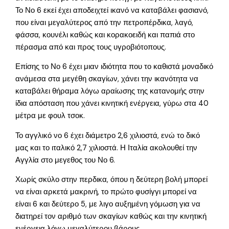
Το Νο 6 εκεί έχει αποδειχτεί ικανό να καταβάλει φασιανό,
που είναι μεγαλύτερος από την πετροπέρδικα, λαγό,
φάσσα, κουνέλι καθώς και κορακοειδή και παπιά στο
πέρασμα από και προς τους υγροβιότοπους.
Επίσης το Νο 6 έχει μιαν ιδιότητα που το καθιστά μοναδικό
ανάμεσα στα μεγέθη σκαγίων, χάνει την ικανότητα να
καταβάλει θήραμα λόγω αραίωσης της κατανομής στην
ίδια απόσταση που χάνει κινητική ενέργεια, γύρω στα 40
μέτρα με φουλ τσοκ.
Το αγγλικό νο 6 έχει διάμετρο 2,6 χιλιοστά, ενώ το δικό
μας και το ιταλικό 2,7 χιλιοστά. Η Ιταλία ακολουθεί την
Αγγλία στο μεγεθος του Νο 6.
Χωρίς σκύλο στην περδικα, όπου η δεύτερη βολή μπορεί
να είναι αρκετά μακρινή, το πρώτο φυσίγγι μπορεί να
είναι 6 και δεύτερο 5, με λιγο αυξημένη γόμωση για να
διατηρεί τον αριθμό των σκαγίων καθώς και την κινητική
ενέργεια λόγω μεγαλύτερου βάρους.