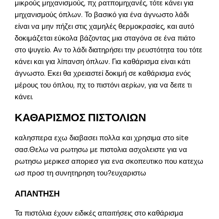
μικρούς μηχανισμούς, πχ ρατπομηχανές, τότε κάνει για
μηχανισμούς όπλων. Το βασικό για ένα άγνωστο λάδι
είναι να μην πήζει στις χαμηλές θερμοκρασίες, και αυτό
δοκιμάζεται εύκολα βάζοντας μια σταγόνα σε ένα πιάτο
στο ψυγείο. Αν το λάδι διατηρήσει την ρευστότητα του τότε
κάνει και για λίπανση όπλων. Για καθάρισμα είναι κάτι
άγνωστο. Εκει θα χρειαστεί δοκιμή σε καθάρισμα ενός
μέρους του όπλου, πχ το πιστόνι αερίων, για να δειτε τι
κάνει.
ΚΑΘΑΡΙΣΜΟΣ ΠΙΣΤΟΛΙΩΝ
καλησπερα εχω διαβασει πολλα και χρησιμα στο site
σασ.Θελω να ρωτησω με πιστολια ασχολειστε για να
ρωτησω μερικεσ αποριεσ για ενα σκοπευτικο που κατεχω
ωσ προσ τη συνητηρηση του?ευχαριστω
ΑΠΑΝΤΗΣΗ
Τα πιστόλια έχουν ειδικές απαιτήσεις στο καθάρισμα