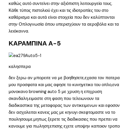
καθώς αυτό συντείνει στην αξιόπιστη λειτουργεία τους.
Κάθε τύπος πιστολιού έχει και τις ιδιοτροπίες του στο
καθάρισμα και αυτά είναι στοιχεία που δεν καλύπτονται
στην Οπλογνωσία όπου υπερισχύουν τα αεροβόλα και τα
λειόκαννα.
ΚΑΡΑΜΠΙΝΑ Α-5
καλησπερα
δεν ξερω αν μπορειτε να με βοηθησετε,εχασα τον πατερα
μου προσφατα και μας αφησε το κυνηγετικο του οπλο,ενα
μονοκανο browning auto 5 με χρυση η επιχρυση
σκανδαλη.ειμαστε στη φαση που τελειωνουν τα
διαδικαστικα της μεταφορας των αντικειμενων και εφοσον
δεν ασχολειται κανεις μας με κηνυγι σκεφτομαστε να το
πουλησουμε.μηπως ξερετε τις διαδικασιες που πρεπει να
κανουμε για πωληση;επισης εχετε υποψην καποιον τροπο