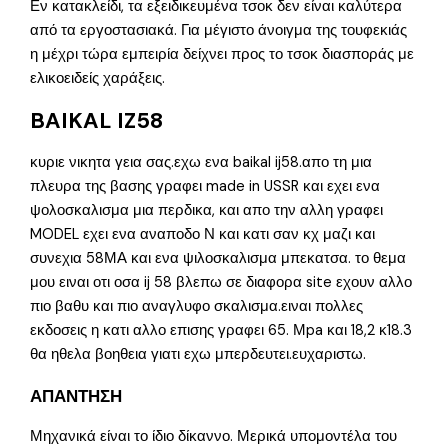
Εν κατακλείδι, τα εξειδικευμένα τσοκ δεν είναι καλύτερα
από τα εργοστασιακά. Για μέγιστο άνοιγμα της τουφεκιάς
η μέχρι τώρα εμπειρία δείχνει προς το τσοκ διασποράς με
ελικοειδείς χαράξεις.
BAIKAL IZ58
κυριε νικητα γεια σας.εχω ενα baikal ij58.απο τη μια
πλευρα της βασης γραφει made in USSR και εχει ενα
ψολοσκαλισμα μια περδικα, και απο την αλλη γραφει
MODEL εχει ενα αναποδο Ν και κατι σαν κχ μαζι και
συνεχια 58ΜΑ και ενα ψιλοσκαλισμα μπεκατσα. το θεμα
μου ειναι οτι οσα ij 58 βλεπω σε διαφορα site εχουν αλλο
πιο βαθυ και πιο αναγλυφο σκαλισμα.ειναι πολλες
εκδοσεις η κατι αλλο επισης γραφει 65. Μpa και 18,2 κ18.3
θα ηθελα βοηθεια γιατι εχω μπερδευτει.ευχαριστω.
ΑΠΑΝΤΗΣΗ
Μηχανικά είναι το ίδιο δίκαννο. Μερικά υπομοντέλα του