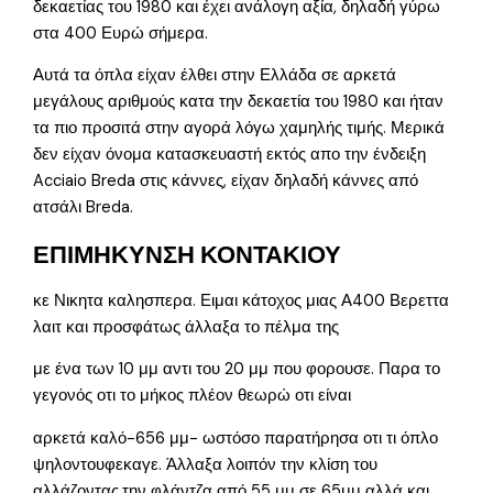
δεκαετίας του 1980 και έχει ανάλογη αξία, δηλαδή γύρω
στα 400 Ευρώ σήμερα.
Αυτά τα όπλα είχαν έλθει στην Ελλάδα σε αρκετά
μεγάλους αριθμούς κατα την δεκαετία του 1980 και ήταν
τα πιο προσιτά στην αγορά λόγω χαμηλής τιμής. Μερικά
δεν είχαν όνομα κατασκευαστή εκτός απο την ένδειξη
Acciaio Breda στις κάννες, είχαν δηλαδή κάννες από
ατσάλι Breda.
ΕΠΙΜΗΚΥΝΣΗ ΚΟΝΤΑΚΙΟΥ
κε Νικητα καλησπερα. Ειμαι κάτοχος μιας Α400 Βερεττα
λαιτ και προσφάτως άλλαξα το πέλμα της
με ένα των 10 μμ αντι του 20 μμ που φορουσε. Παρα το
γεγονός οτι το μήκος πλέον θεωρώ οτι είναι
αρκετά καλό-656 μμ- ωστόσο παρατήρησα οτι τι όπλο
ψηλοντουφεκαγε. Άλλαξα λοιπόν την κλίση του
αλλάζοντας.την φλάντζα από 55 μμ σε 65μμ αλλά και