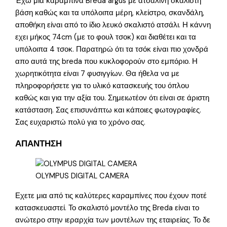
Έχω μια καραμπίνα Breda argus με ατσάλινη σκαλιστή
βάση καθώς και τα υπόλοιπα μέρη, κλείστρο, σκανδάλη,
αποθήκη είναι από το ίδιο λευκό σκαλιστό ατσάλι. Η κάννη
εχει μήκος 74cm (με το φουλ τσοκ) και διαθέτει και τα
υπόλοιπα 4 τσοκ. Παρατηρώ ότι τα τσόκ είναι πιο χονδρά
απο αυτά της breda που κυκλοφορούν στο εμπόριο. Η
χωρητικότητα είναι 7 φυσιγγίων. Θα ήθελα να με
πληροφορήσετε για το υλικό κατασκευής του όπλου
καθώς και για την αξία του. Σημειωτέον ότι είναι σε άριστη
κατάσταση. Σας επισυνάπτω και κάποιες φωτογραφίες.
Σας ευχαριστώ πολύ για το χρόνο σας.
ΑΠΑΝΤΗΣΗ
OLYMPUS DIGITAL CAMERA
Εχετε μια από τις καλύτερες καραμπίνες που έχουν ποτέ
κατασκευαστεί. Το σκαλιστό μοντέλο της Breda είναι το
ανώτερο στην ιεραρχία των μοντέλων της εταιρείας. Το δε