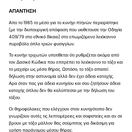
ΑΠΑΝΤΗΣΗ
Απο το 1985 το μέσο για το κυνήγι πτηνών περιορίστηκε
(με την διυπουργική απόφαση που υιοθετουσε την Οδηγία
409/79 στο εθνικό δίκαιο) στο επωμιζόμενο λειόκαννο
πυροβόλο όπλο τριών φυσιγγίων.
Το κυνήγι τριχωτών υποτίθεται ότι ρυθμιζεται ακόμα από
τον Δασικό Κώδικα που επιτρέπει το λειόκαννο το τόξο και
το μαχαίρι ως μέσα θήρας. Ωστόσο, το τόξο απαιτεί
δήλωση στην αστυνομία αλλά δεν έχει άδεια κατοχής.
Αρα όταν πας για άδεια κυνηγίου και σου ζητήσουν άδεια
κατοχής όπλου δεν θα καλύπτεσαι με την δήλωση του
τόξου.
Οι θηροφύλακες που ελέγχουν στον κυνηγότοπο δεν
γνωρίζουν αυτές τις λεπτομέρειες και σοφιστείες και αν σε
βρουν με τόξο μάλλον θας σούμπιτος για δικάσιμη για
χρήση παράνομου μέσου θήρας.