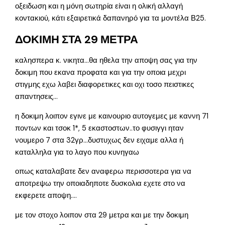
οξειδωση και η μόνη σωτηρία είναι η ολική αλλαγή
κοντακιού, κάτι εξαιρετικά δαπανηρό για τα μοντέλα Β25.
ΔΟΚΙΜΗ ΣΤΑ 29 ΜΕΤΡΑ
καλησπερα κ. νικητα…θα ηθελα την αποψη σας για την
δοκιμη που εκανα προφατα και για την οποια μεχρι
στιγμης εχω λαβει διαφορετικες και οχι τοσο πειστικες
απαντησεις…
η δοκιμη λοιπον εγινε με καινουριο αυτογεμες με καννη 71
ποντων και τσοκ 1*, 5 εκαστοστων..το φυσιγγι ηταν
νουμερο 7 στα 32γρ…δυστυχως δεν ειχαμε αλλα ή
καταλληλα για το λαγο που κυνηγαω
οπως καταλαβατε δεν αναφερω περισσοτερα για να
αποτρεψω την οποιαδηποτε δυσκολια εχετε στο να
εκφερετε αποψη….
με τον στοχο λοιπον στα 29 μετρα και με την δοκιμη