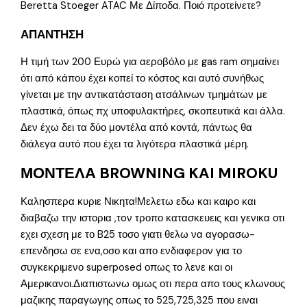
Beretta Stoeger ATAC Με Δίποδα. Ποιό προτείνετε?
ΑΠΑΝΤΗΣΗ
Η τιμή των 200 Ευρώ για αεροβόλο με gas ram σημαίνει
ότι από κάπου έχει κοπεί το κόστος και αυτό συνήθως
γίνεται με την αντικατάσταση ατσάλινων τμημάτων με
πλαστικά, όπως πχ υποφυλακτήρες, σκοπευτικά και άλλα.
Δεν έχω δει τα δύο μοντέλα από κοντά, πάντως θα
διάλεγα αυτό που έχει τα λιγότερα πλαστικά μέρη.
ΜΟΝΤΕΛΑ BROWNING KAI MIROKU
Καλησπερα κυριε Νικητα!Μελετω εδω και καιρο και
διαβαζω την ιστορια ,τoν τροπο κατασκευεις και γενικα οτι
εχει σχεση με το B25 τοσο γιατι θελω να αγορασω-
επενδησω σε ενα,οσο και απο ενδιαφερον για το
συγκεκριμενο superposed οπως το λενε και οι
Αμερικανοι.Διαπιστωνω ομως οτι περα απο τους κλωνους
μαζικης παραγωγης οπως το 525,725,325 που ειναι