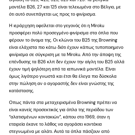
μοντέλα Β26, 27 και 125 είναι τελειωμένα στο Βέλγιο, με
ότι αυτό συνεπάγεται ως προς το φινίρισμα.
Η ιεράρχηση οφείλεται στο γεγονός ότι η Miroku
προσφέρει πολύ προσεγμένο φινίρισμα στα όπλα που
φέρουν το όνομα της. Οι κλώνοι του Β25 της Browning
είναι ελάχιστα πιο κάτω διότι έχουν κάπως τυποποιημενο
φινίρισμα σε σύγκριση με τα Miroku. Από την άποψη της
επένδυσης τα Β26 κλπ δεν έχουν την αίγλη του Β25 αλλά
έχουν τιμή ψηλότερη από τα ιαπωνικά μοντέλα. Είναι
όμως λιγότερο γνωστά και έτσι θα έλεγα πιο δύσκολα
στην πώληση αν ο αγοραστής δεν είναι γνώστης της
κατάστασης.
Οπως πάντα στα μεταχειρισμένα Browning πρέπει να
είναι κανείς προσεκτικός για όπλα της περιόδου των
“αλατισμένων κοντακιών”, κάπου στο 1969, όταν η
εταιρεία έκανε το λάθος να αγοράσει κοντάκια
στεγνωμένα με αλάτι. Αυτά τα όπλα πάσζουν από