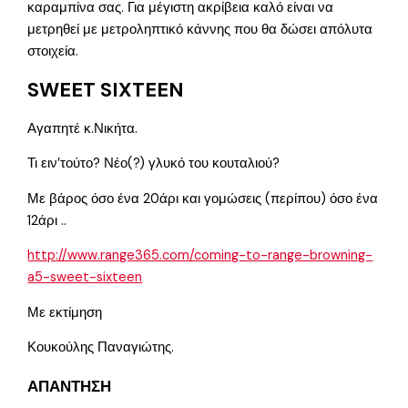
καραμπίνα σας. Για μέγιστη ακρίβεια καλό είναι να
μετρηθεί με μετροληπτικό κάννης που θα δώσει απόλυτα
στοιχεία.
SWEET SIXTEEN
Αγαπητέ κ.Νικήτα.
Τι ειν’τούτο? Νέο(?) γλυκό του κουταλιού?
Με βάρος όσο ένα 20άρι και γομώσεις (περίπου) όσο ένα
12άρι ..
http://www.range365.com/coming-to-range-browning-
a5-sweet-sixteen
Με εκτίμηση
Κουκούλης Παναγιώτης.
ΑΠΑΝΤΗΣΗ