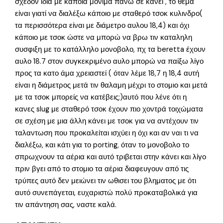
σχεδόν ίδια με κάποια μόνιμα πάνω σε κάνει , το θέμα
είναι γιατί να διαλέξω κάποιο με σταθερό τσοκ κυλινδρο(
τα περισσότερα είναι με διάμετρο αυλου 18,4) και όχι
κάποιο με τσοκ ώστε να μπορώ να βρω τιν καταληλη
συσφιξη με το κατάλληλο μονοβολο, πχ τα beretta έχουν
αυλο 18.7 στον συγκεκριμένο αυλο μπορώ να παίξω λίγο
προς τα κατο άμα χρειαστεί ( όταν λέμε 18,7 η 18,4 αυτή
είναι η διάμετρος μετά τιν θαλαμη μέχρι το στομιο και μετά
με τα τσοκ μπορείς να κατέβεις;)αυτό που λένε ότι η
κανες slug με σταθερό τσοκ έχουν πιο χοντρά τοιχώματα
σε σχέση με μια άλλη κάνει με τσοκ για να αντέχουν τιν
ταλαντωση που προκαλείται ισχύει η όχι και αν ναι τι να
διαλέξω, και κάτι για το porting, όταν το μονοβολο το
σπρωχνουν τα αέρια και αυτό τριβεται στην κάνει και λίγο
πριν βγει από το στομιο τα αέρια διαφευγουν από τις
τρύπες αυτό δεν μειώνει τιν ωθισει του βληματος με ότι
αυτό συνεπάγεται, ευχαριστώ πολύ προκαταβολικά για
τιν απάντηση σας, ναστε καλά.