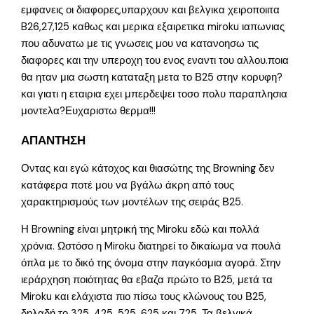
εμφανεις οι διαφορες,υπαρχουν και βελγικα χειροποιιτα
B26,27,125 καθως και μερικα εξαιρετικα miroku ιαπωνιας
που αδυνατω με τις γνωσεις μου να κατανοησω τις
διαφορες και την υπεροχη του ενος εναντι του αλλου.ποια
θα ηταν μια σωστη καταταξη μετα το Β25 στην κορυφη?
και γιατι η εταιρια εχει μπερδεψει τοσο πολυ παραπλησια
μοντελα?Ευχαριστω θερμα!!!
ΑΠΑΝΤΗΣΗ
Οντας και εγώ κάτοχος και θιασώτης της Browning δεν
κατάφερα ποτέ μου να βγάλω άκρη από τους
χαρακτηρισμούς των μοντέλων της σειράς Β25.
Η Browning είναι μητρική της Miroku εδώ και πολλά
χρόνια. Ωστόσο η Miroku διατηρεί το δικαίωμα να πουλά
όπλα με το δικό της όνομα στην παγκόσμια αγορά. Στην
ιεράρχηση ποιότητας θα εβαζα πρώτο το Β25, μετά τα
Miroku και ελάχιστα πιο πίσω τους κλώνους του Β25,
δηλαδή το 325, 425, 525, 625 και 725. Τα βελγικά