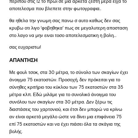
περιπου στις 12 το πρωι σε μια αρκετα ζεστη μερα ειχα το
αποτελεσμα που βλεπετε στην φωτογραφια..
θα ηθελα την γνωμη σας πανω σ αυτο καθως δεν σας
κρυβω οτι λιγο ‘φοβηθηκα’ πως σε μεγαλυτερη αποσταση
στο λαγο να μην ειναι τοσο αποτελεσματικη η βολη…
σας ευχαριστω!
ΑΠΑΝΤΗΣΗ
Με φουλ τσοκ, στα 30 μέτρα, το σύνολο των σκαγίων έχει
άνοιγμα 75 εκατοστών. Προσοχή, δεν πρόκειται για το
σύνηθες κριτήριο του κύκλου των 75 εκατοστών στα 35
μέτρα κλπ. Εδώ μιλάμε για το συνολικό άνοιγμα του
συνόλου των σκαγίων στα 30 μέτρα. Δεν ξέρω τις
διαστάσεις του χαρτονιού, και έτσι δεν μπορώ να κρίνω
αν είναι αρκετά μεγάλο ώστε να δίνει μια επιφάνεια 75
επί 75 εκατοστών και να έχει πιάσει όλα τα σκάγια της
βολής.