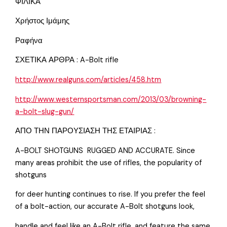
ΦΙΛΙΚΑ
Χρήστος Ιμάμης
Ραφήνα
ΣΧΕΤΙΚΑ ΑΡΘΡΑ : A-Bolt rifle
http://www.realguns.com/articles/458.htm
http://www.westernsportsman.com/2013/03/browning-
a-bolt-slug-gun/
ΑΠΟ ΤΗΝ ΠΑΡΟΥΣΙΑΣΗ ΤΗΣ ΕΤΑΙΡΙΑΣ :
A-BOLT SHOTGUNS  RUGGED AND ACCURATE. Since
many areas prohibit the use of rifles, the popularity of
shotguns
for deer hunting continues to rise. If you prefer the feel
of a bolt-action, our accurate A-Bolt shotguns look,
handle and feel like an A-Bolt rifle, and feature the same