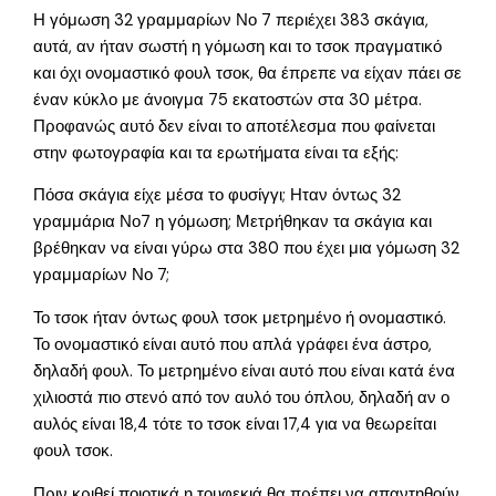
Η γόμωση 32 γραμμαρίων Νο 7 περιέχει 383 σκάγια,
αυτά, αν ήταν σωστή η γόμωση και το τσοκ πραγματικό
και όχι ονομαστικό φουλ τσοκ, θα έπρεπε να είχαν πάει σε
έναν κύκλο με άνοιγμα 75 εκατοστών στα 30 μέτρα.
Προφανώς αυτό δεν είναι το αποτέλεσμα που φαίνεται
στην φωτογραφία και τα ερωτήματα είναι τα εξής:
Πόσα σκάγια είχε μέσα το φυσίγγι; Ηταν όντως 32
γραμμάρια Νο7 η γόμωση; Μετρήθηκαν τα σκάγια και
βρέθηκαν να είναι γύρω στα 380 που έχει μια γόμωση 32
γραμμαρίων Νο 7;
Το τσοκ ήταν όντως φουλ τσοκ μετρημένο ή ονομαστικό.
Το ονομαστικό είναι αυτό που απλά γράφει ένα άστρο,
δηλαδή φουλ. Το μετρημένο είναι αυτό που είναι κατά ένα
χιλιοστά πιο στενό από τον αυλό του όπλου, δηλαδή αν ο
αυλός είναι 18,4 τότε το τσοκ είναι 17,4 για να θεωρείται
φουλ τσοκ.
Πριν κριθεί ποιοτικά η τουφεκιά θα πρέπει να απαντηθούν