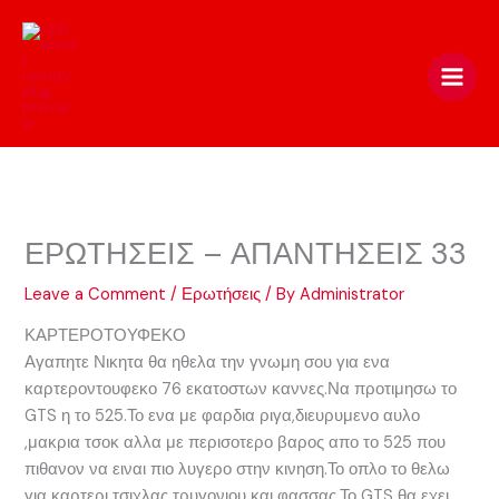
Skip
to
content
ΕΡΩΤΗΣΕΙΣ – ΑΠΑΝΤΗΣΕΙΣ 33
Leave a Comment
/
Ερωτήσεις
/ By
Administrator
ΚΑΡΤΕΡΟΤΟΥΦΕΚΟ
Αγαπητε Νικητα θα ηθελα την γνωμη σου για ενα
καρτεροντουφεκο 76 εκατοστων καννες.Να προτιμησω το
GTS η το 525.Το ενα με φαρδια ριγα,διευρυμενο αυλο
,μακρια τσοκ αλλα με περισοτερο βαρος απο το 525 που
πιθανον να ειναι πιο λυγερο στην κινηση.Το οπλο το θελω
για καρτερι τσιχλας τρυγονιου και φασσας.Το GTS θα εχει