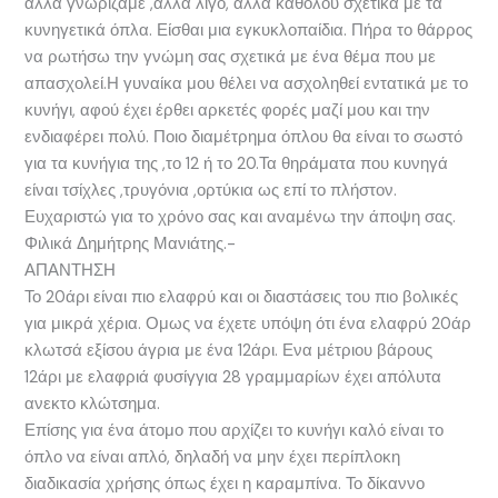
άλλα γνωρίζαμε ,αλλά λίγο, άλλα καθόλου σχετικά με τα
κυνηγετικά όπλα. Είσθαι μια εγκυκλοπαίδια. Πήρα το θάρρος
να ρωτήσω την γνώμη σας σχετικά με ένα θέμα που με
απασχολεί.Η γυναίκα μου θέλει να ασχοληθεί εντατικά με το
κυνήγι, αφού έχει έρθει αρκετές φορές μαζί μου και την
ενδιαφέρει πολύ. Ποιο διαμέτρημα όπλου θα είναι το σωστό
για τα κυνήγια της ,το 12 ή το 20.Τα θηράματα που κυνηγά
είναι τσίχλες ,τρυγόνια ,ορτύκια ως επί το πλήστον.
Ευχαριστώ για το χρόνο σας και αναμένω την άποψη σας.
Φιλικά Δημήτρης Μανιάτης.-
ΑΠΑΝΤΗΣΗ
Το 20άρι είναι πιο ελαφρύ και οι διαστάσεις του πιο βολικές
για μικρά χέρια. Ομως να έχετε υπόψη ότι ένα ελαφρύ 20άρ
κλωτσά εξίσου άγρια με ένα 12άρι. Ενα μέτριου βάρους
12άρι με ελαφριά φυσίγγια 28 γραμμαρίων έχει απόλυτα
ανεκτο κλώτσημα.
Επίσης για ένα άτομο που αρχίζει το κυνήγι καλό είναι το
όπλο να είναι απλό, δηλαδή να μην έχει περίπλοκη
διαδικασία χρήσης όπως έχει η καραμπίνα. Το δίκαννο