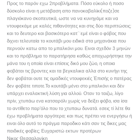
Προς το παρόν εχω 2προβλήματα. Πόσο εύκολο ή ποσο
δύσκολο είναι η μετάβαση απο πανοκαβαλίκι(ποζε)σε
πλαγιόκανο σκοπευτικά, ωστε να να κυνηγάμε και να
ντουφεκάμε με καλές πιθανότητες και στις δύο περιπτώσεις;
και το δευτερο και βασικότερο κατ΄¨εμέ είναι ο φόβος που
διχνει τελευταία το κουτάβι μου ειδικά στα μηχανάκια που
περνούν κατω απο το μπαλκόνι μου. Ειναι σχεδόν 3 μηνών
και το πρόβλημα το παρατήρησα καθώς αποχωρήστηκε την
μάνα του η οποία είναι επίσεις δικό μου ζώο, η οποια
φοβάται τις βροντες και τα βεγκαλικα αλλα στο κυνήγι της
δεν φοβάται ουτε τις ομαδικές ντουφεκιές Έπισής ο πατέρας
δεν φοβάτε τιποτε.Το κουτάβι μένει στο μπαλκόνι και δέν
υπάρχει εναλακτική λύση για αλλού. Οταν το ταιζω, λίγο
πρίν, χτυπάω ενα κατσαρόλι χωρίς να δείξει φόβο, ισα ίσα
το αντίθετο παρ’όλο που το χτυπαω δυνατά. εσεις τί λέτε θα
έχω προβλήματα αργότερα; και πως πρέπει να ενεργήσω ή
ειναι όλο αυτό το πράγμα παροδικο κάτι σαν τις δικες μας
παιδικές φοβίες; Ευχαριστώ εκτων προτέρων
Νικος Θεσσαλονίκη