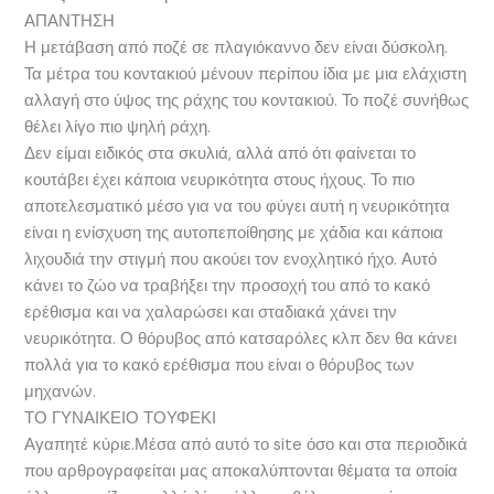
ΑΠΑΝΤΗΣΗ
Η μετάβαση από ποζέ σε πλαγιόκαννο δεν είναι δύσκολη.
Τα μέτρα του κοντακιού μένουν περίπου ίδια με μια ελάχιστη
αλλαγή στο ύψος της ράχης του κοντακιού. Το ποζέ συνήθως
θέλει λίγο πιο ψηλή ράχη.
Δεν είμαι ειδικός στα σκυλιά, αλλά από ότι φαίνεται το
κουτάβει έχει κάποια νευρικότητα στους ήχους. Το πιο
αποτελεσματικό μέσο για να του φύγει αυτή η νευρικότητα
είναι η ενίσχυση της αυτοπεποίθησης με χάδια και κάποια
λιχουδιά την στιγμή που ακούει τον ενοχλητικό ήχο. Αυτό
κάνει το ζώο να τραβήξει την προσοχή του από το κακό
ερέθισμα και να χαλαρώσει και σταδιακά χάνει την
νευρικότητα. Ο θόρυβος από κατσαρόλες κλπ δεν θα κάνει
πολλά για το κακό ερέθισμα που είναι ο θόρυβος των
μηχανών.
ΤΟ ΓΥΝΑΙΚΕΙΟ ΤΟΥΦΕΚΙ
Αγαπητέ κύριε.Μέσα από αυτό το site όσο και στα περιοδικά
που αρθρογραφείται μας αποκαλύπτονται θέματα τα οποία