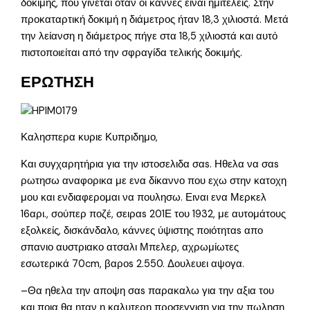
δοκιμής, που γίνεται όταν οι κάννες είναι ημιτελείς. Στην
προκαταρτική δοκιμή η διάμετρος ήταν 18,3 χιλιοστά. Μετά
την λείανση η διάμετρος πήγε στα 18,5 χιλιοστά και αυτό
πιστοποιείται από την σφραγίδα τελικής δοκιμής.
ΕΡΩΤΗΣΗ
Καλησπερα κυριε Κυπριδημο,
Και συγχαρητήρια για την ιστοσελιδα σαs. Ηθελα να σαs
ρωτησω αναφορικα με ενα δίκαννο που εχω στην κατοχη
μου και ενδιαφερομαι να πουλησω. Ειναι ενα Μερκελ
16αρι., σούπερ ποζέ, σειραs 201Ε του 1932, με αυτομάτους
εξολκείς, δισκάνδαλο, κάννες ύψιστης ποιότηταs απο
σπανιο αυστριακο ατσαλι Μπελερ, αχρωμίωτες
εσωτερικά 70cm, βαροs 2.550. Δουλευει αψογα.
–Θα ηθελα την αποψη σαs παρακαλω για την αξια του
και ποια θα ηταν η καλυτερη προσεγγιση για την πωληση