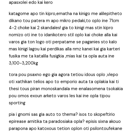
apasxolei edo kai kero
katagome apo tin kipro,ematha na kinigo me alilepitheto
dikano tou patera m apo mikro pedaki,to oplo ine 71cm
4-2 choke kai 2 skandales! gia to kinigi mas stin kipro
nomizo oti ine to idanikotero stil oplo kai choke alla kai
varos gia ton logo oti perpatame se paganies sto kalo
mas kinigi lagou kai perdikas alla nmz kanei kai gia karteri
fusika me ta katalila fusigkia ,mias kai ta opla auta ine
3,100-3,200kg
tora pou psaxno ego gia agora tetiou idous oplo ,vlepo
oti xathikan telios apo to emporio auta ta oplakia kai ti
thesi tous piran monoskandala me enalasomena tsokakia
pou omos exoun arketo varos les kai ine opla tipou
sporting
pia i gnomi sas gia auto to thema? isos to skopeftirio
epirease arnitika ta paradosiaka opla? episis sixna akouo
parapona apo katoxous tetion oplon oti psilontoufekane