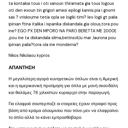
ta kontakia tous i oti xanoun thiramata gia tous logous
oti den exoun tin grigori amesi epilogi kannis.pia i gnomi
sas ? vriskoume tetia opla se logiki timi? leo logii gt palia
ipirxan ftina italika i ispanika diskandala gia olous,tora pou
ine? EGO PX DEN MPORO NA PARO BERETTA ME 2000E
,pou ine ta diskandala silma,betinsoli,lu mar ,laurona pou
ipirxan palia?tora ola ine monderna?
Nikos Nikolaou kypros
ΑΠΑΝΤΗΣΗ
Η μεγαλύτερη αγορά κυνηγετικών όπλων είναι η Αμερική
και η αμερικανική προτίμηση για όπλα με μονή σκανδάλη
και θαλάμες 76 χιλιοστών κυριαρχεί στην παραγωγή.
Για ελαφριά σουπερποζέ οι εταιρείες έχουν στραφεί προς
βάση από κράμα αλουμινίου που τείνει μεν να ελαφραίνει
το όπλο αλλά το κάνει εμπροσθόβαρο.