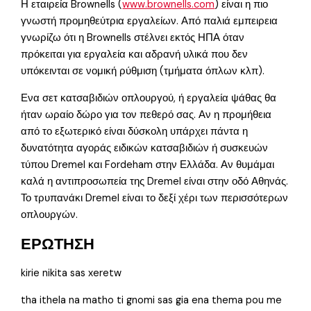
Η εταιρεία Brownells (
www.brownells.com
) είναι η πιο
γνωστή προμηθεύτρια εργαλείων. Από παλιά εμπειρεια
γνωρίζω ότι η Brownells στέλνει εκτός ΗΠΑ όταν
πρόκειται για εργαλεία και αδρανή υλικά που δεν
υπόκεινται σε νομική ρύθμιση (τμήματα όπλων κλπ).
Ενα σετ κατσαβιδιών οπλουργού, ή εργαλεία ψάθας θα
ήταν ωραίο δώρο για τον πεθερό σας. Αν η προμήθεια
από το εξωτερικό είναι δύσκολη υπάρχει πάντα η
δυνατότητα αγοράς ειδικών κατσαβιδιών ή συσκευών
τύπου Dremel και Fordeham στην Ελλάδα. Αν θυμάμαι
καλά η αντιπροσωπεία της Dremel είναι στην οδό Αθηνάς.
Το τρυπανάκι Dremel είναι το δεξί χέρι των περισσότερων
οπλουργών.
ΕΡΩΤΗΣΗ
kirie nikita sas xeretw
tha ithela na matho ti gnomi sas gia ena thema pou me