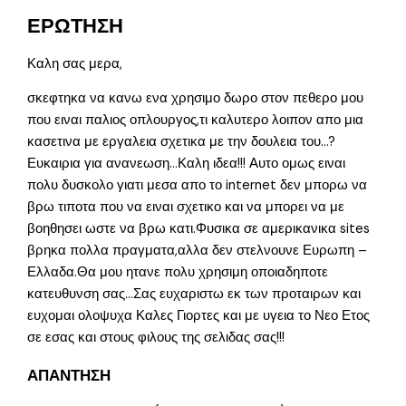
ΕΡΩΤΗΣΗ
Καλη σας μερα,
σκεφτηκα να κανω ενα χρησιμο δωρο στον πεθερο μου
που ειναι παλιος οπλουργος,τι καλυτερο λοιπον απο μια
κασετινα με εργαλεια σχετικα με την δουλεια του…?
Ευκαιρια για ανανεωση…Καλη ιδεα!!! Αυτο ομως ειναι
πολυ δυσκολο γιατι μεσα απο το internet δεν μπορω να
βρω τιποτα που να ειναι σχετικο και να μπορει να με
βοηθησει ωστε να βρω κατι.Φυσικα σε αμερικανικα sites
βρηκα πολλα πραγματα,αλλα δεν στελνουνε Ευρωπη –
Ελλαδα.Θα μου ητανε πολυ χρησιμη οποιαδηποτε
κατευθυνση σας…Σας ευχαριστω εκ των προταιρων και
ευχομαι ολοψυχα Καλες Γιορτες και με υγεια το Νεο Ετος
σε εσας και στους φιλους της σελιδας σας!!!
ΑΠΑΝΤΗΣΗ