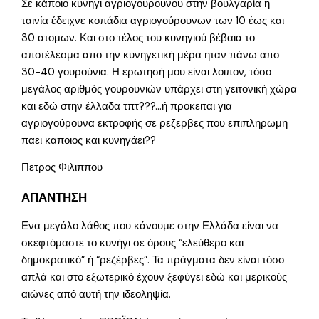
Σε κάποιο κυνηγι αγριογουρουνου στην βουλγαρία η
ταινία έδειχνε κοπάδια αγριογούρουνων των 10 έως και
30 ατομων. Και στο τέλος του κυνηγιού βέβαια το
αποτέλεσμα απο την κυνηγετική μέρα ηταν πάνω απο
30-40 γουρούνια. Η ερωτησή μου είναι λοιπον, τόσο
μεγάλος αριθμός γουρουνιών υπάρχει στη γειτονική χώρα
και εδώ στην έλλαδα τπτ???…ή προκειται για
αγριογούρουνα εκτροφής σε ρεζερβες που επιπληρωμη
παει καποιος και κυνηγάει??
Πετρος Φιλιππου
ΑΠΑΝΤΗΣΗ
Ενα μεγάλο λάθος που κάνουμε στην Ελλάδα είναι να
σκεφτόμαστε το κυνήγι σε όρους “ελεύθερο και
δημοκρατικό” ή “ρεζέρβες”. Τα πράγματα δεν είναι τόσο
απλά και στο εξωτερικό έχουν ξεφύγει εδώ και μερικούς
αιώνες από αυτή την ιδεοληψία.