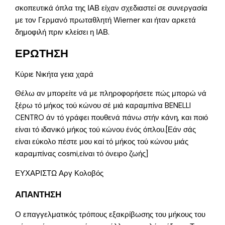
σκοπευτικά όπλα της ΙΑΒ είχαν σχεδιαστεί σε συνεργασία
με τον Γερμανό πρωταθλητή Wierner και ήταν αρκετά
δημοφιλή πριν κλείσει η ΙΑΒ.
ΕΡΩΤΗΣΗ
Κύριε Νικήτα γεια χαρά
Θέλω αν μπορείτε νά με πληροφορήσετε πώς μπορώ νά
ξέρω τό μήκος τού κώνου σέ μιά καραμπίνα BENELLI
CENTRO άν τό γράφει πουθενά πάνω στήν κάνη, και ποιό
είναι τό ιδανικό μήκος τού κώνου ένός όπλου.[Εάν σάς
είναι εύκολο πέστε μου καί τό μήκος τού κώνου μιάς
καραμπίνας cosmi,είναι τό όνειρο ζωής]
ΕΥΧΑΡΙΣΤΩ Αργ Κολοβός
ΑΠΑΝΤΗΣΗ
Ο επαγγελματικός τρόπους εξακρίβωσης του μήκους του