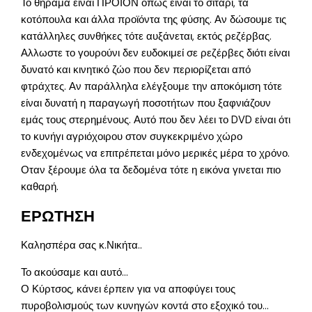
Το θήραμα είναι ΠΡΟΪΟΝ όπως είναι το σιτάρι, τα
κοτόπουλα και άλλα προϊόντα της φύσης. Αν δώσουμε τις
κατάλληλες συνθήκες τότε αυξάνεται, εκτός ρεζέρβας.
Αλλωστε το γουρούνι δεν ευδοκιμεί σε ρεζέρβες διότι είναι
δυνατό και κινητικό ζώο που δεν περιορίζεται από
φτράχτες. Αν παράλληλα ελέγξουμε την αποκόμιση τότε
είναι δυνατή η παραγωγή ποσοτήτων που ξαφνιάζουν
εμάς τους στερημένους. Αυτό που δεν λέει το DVD είναι ότι
το κυνήγι αγριόχοιρου στον συγκεκριμένο χώρο
ενδεχομένως να επιτρέπεται μόνο μερικές μέρα το χρόνο.
Οταν ξέρουμε όλα τα δεδομένα τότε η εικόνα γινεται πιο
καθαρή.
ΕΡΩΤΗΣΗ
Καλησπέρα σας κ.Νικήτα..
Το ακούσαμε και αυτό…
Ο Κύρτσος, κάνει έρπειν για να αποφύγει τους
πυροβολισμούς των κυνηγών κοντά στο εξοχικό του…