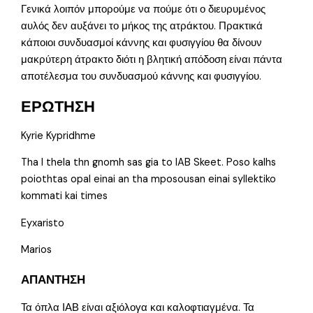
Γενικά λοιπόν μπορούμε να πούμε ότι ο διευρυμένος
αυλός δεν αυξάνει το μήκος της ατράκτου. Πρακτικά
κάποιοι συνδυασμοί κάννης και φυσιγγίου θα δίνουν
μακρύτερη άτρακτο διότι η βλητική απόδοση είναι πάντα
αποτέλεσμα του συνδυασμού κάννης και φυσιγγίου.
ΕΡΩΤΗΣΗ
Kyrie Kypridhme
Tha I thela thn gnomh sas gia to IAB Skeet. Poso kalhs
poiothtas opal einai an tha mposousan einai syllektiko
kommati kai times
Eyxaristo
Marios
ΑΠΑΝΤΗΣΗ
Τα όπλα ΙΑΒ είναι αξιόλογα και καλοφτιαγμένα. Τα