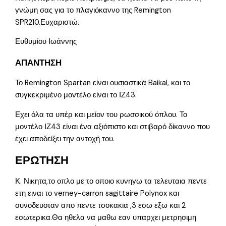
γνώμη σας για το πλαγιόκαννο της Remington
SPR210.Ευχαριστώ.
Ευθυμίου Ιωάννης
ΑΠΑΝΤΗΣΗ
Το Remington Spartan είναι ουσιαστικά Baikal, και το
συγκεκριμένο μοντέλο είναι το ΙΖ43.
Εχει όλα τα υπέρ και μείον του ρωσσικού όπλου. Το
μοντέλο ΙΖ43 είναι ένα αξιόπιστο και στιβαρό δίκαννο που
έχει αποδείξει την αντοχή του.
ΕΡΩΤΗΣΗ
Κ. Νικητα,το οπλο με το οποιο κυνηγω τα τελευταια πεντε
ετη ειναι το verney-carron sagittaire Polynox και
συνοδευοταν απο πεντε τσοκακια ,3 εσω εξω και 2
εσωτερικα.Θα ηθελα να μαθω εαν υπαρχει μετρησιμη