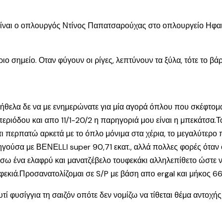
υτά είναι ο οπλουργός Ντίνος Παπατσαρούχας στο οπλουργείο Ηφ
ριο σημείο. Οταν φύγουν οι ρίγες, λεπτύνουν τα ξύλα, τότε το βά
α ήθελα δε να με ενημερώνατε για μία αγορά όπλου που σκέφτο
 περιόδου και απο 11/1-20/2 η παρηγοριά μου είναι η μπεκάτσα.
ότι περπατώ αρκετά με το όπλο μόνιμα στα χέρια, το μεγαλύτερ
ούσα με ΒΕΝΕLLI super 90,71 εκατ., αλλά πολλες φορές όταν ο 
ήσω ένα ελαφρύ και μανατζέβελο τουφεκάκι αλληλεπίθετο ώστε 
φεκιά.Προσανατολίζομαι σε S/P με βάση απο ergal και μήκος 66
τί φυσίγγια τη σαιζόν οπότε δεν νομίζω να τίθεται θέμα αντοχή