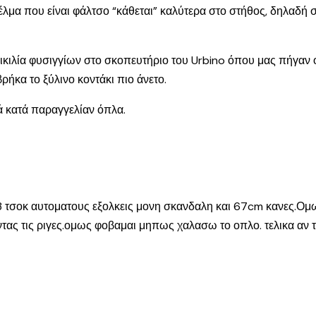
πέλμα που είναι φάλτσο “κάθεται” καλύτερα στο στήθος, δηλαδή
λία φυσιγγίων στο σκοπευτήριο του Urbino όπου μας πήγαν οι ά
ρήκα το ξύλινο κοντάκι πιο άνετο.
βά κατά παραγγελίαν όπλα.
ι 3 τσοκ αυτοματους εξολκεις μονη σκανδαλη και 67cm κανες.
ας τις ριγες.ομως φοβαμαι μηπως χαλασω το οπλο. τελικα αν το