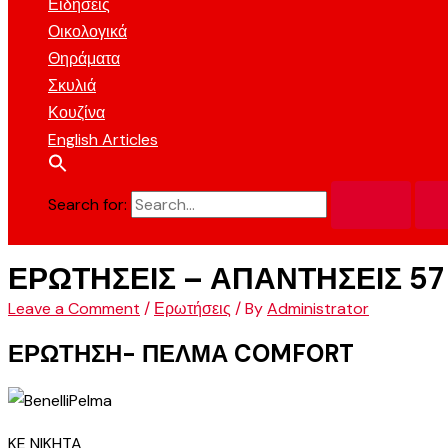
Ειδήσεις
Οικολογικά
Θηράματα
Σκυλιά
Κουζίνα
English Articles
Search for:
ΕΡΩΤΗΣΕΙΣ – ΑΠΑΝΤΗΣΕΙΣ 57
Leave a Comment
/
Ερωτήσεις
/ By
Administrator
ΕΡΩΤΗΣΗ- ΠΕΛΜΑ COMFORT
KE NIKHTA