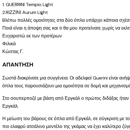
1. GUERRINI Tempio Light
2.RΙΖΖΙΝΙ Aurum Light
Bλέπω πολλές ομοιότητες στα δύο όπλα υπάρχει κάποια σχέ
Ποιά είναι η άποψη σας και τι θα μου προτείνατε χωρίς να εκλ
Ευχαριστώ εκ των προτέρων
Φιλικά
Κώστας Γ.
ΑΠΑΝΤΗΣΗ
Σωστά διακρίνατε μια συγγένεια. Οι αδελφοί Guerini είναι ανήψι
όπλα τους παρουσιάζουν μια ομοιότητα σε δομή και μηχανισμό
Στο σουπερποζέ με βάση από Εργκάλ ο πρώτος διδάξας ήταν β
Εργκάλ.
Η μείωση του βάρους σε όπλα από Εργκάλ, σε σύγκριση με το 
πιο ελαφρύ ατσάλινο μοντέλο της γκάμας να έχει καλύτερο ζύ