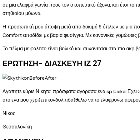
σε μια ελαφρά γωνία προς τον σκοπευτικό άξονα, και έτσι το 
στηθιαίου μύωνα.
Η προσωπική μου άποψη μετά από δοκιμή 8 όπλων με μια ποικι
Comfort αποδίδει με βαριά φυσίγγια. Με κανονικές γομώσεις β
Το πέλμα με φάλτσο είναι βολικό και συναντάται στα πιο ακρι
ΕΡΩΤΗΣΗ- ΔΙΑΣΚΕΥΗ ΙΖ 27
Αγαπητε κύριε Νικητα. πρόσφατα αγορασα ενα sp baikal.Εχε
στο ενα μου χερι(επικονδυλιτιδα)θελω να το ελαφρυνω αφεροντ
Νίκος
Θεσσαλονίκη