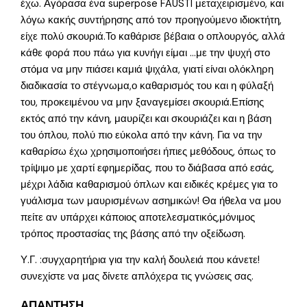
έχω. Αγόρασα ένα superpose FAUSTI μεταχειρισμένο, και
λόγω κακής συντήρησης από τον προηγούμενο ιδιοκτήτη,
είχε πολύ σκουριά.Το καθάρισε βέβαια ο οπλουργός, αλλά
κάθε φορά που πάω για κυνήγι είμαι …με την ψυχή στο
στόμα να μην πιάσει καμιά ψιχάλα, γιατί είναι ολόκληρη
διαδικασία το στέγνωμα,ο καθαρισμός του και η φύλαξή
του, προκειμένου να μην ξαναγεμίσει σκουριά.Επίσης
εκτός από την κάνη, μαυρίζει και σκουριάζει και η βάση
του όπλου, πολύ πιο εύκολα από την κάνη. Για να την
καθαρίσω έχω χρησιμοποιήσει ήπιες μεθόδους, όπως το
τρίψιμο με χαρτί εφημερίδας, που το διάβασα από εσάς,
μέχρι λάδια καθαρισμού όπλων και ειδικές κρέμες για το
γυάλισμα των μαυρισμένων ασημικών! Θα ήθελα να μου
πείτε αν υπάρχει κάποιος αποτελεσματικός,μόνιμος
τρόπος προστασίας της βάσης από την οξείδωση.
Υ.Γ. :συγχαρητήρια για την καλή δουλειά που κάνετε!
συνεχίστε να μας δίνετε απλόχερα τις γνώσεις σας.
ΑΠΑΝΤΗΣΗ