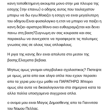
κανη τοποθετημενη ακουμπα μονο στην μια πλευρα της
εσοχης (την επανω) ο οδηγος αυτος που τουλαχιστον
μπορω να δω εγω.Μοιαζει η εσοχη να ειναι μεγαλυτερη
του οδηγου.Ειναι φυσιολογικο η ετσι να μπορει να παιξει η
κανη δεξια-αριστερα.Μονο εκει ευθυγραμιζεται και δενει
πανω στη βαση?Συγνωμη αν σας κουρασα και σας
παρακαλω να συνεχισετε να προσφερετε τις πολυτιμες
γνωσεις σας σε ολους τους οπλοφιλους.
Η ριγα της κανης δεν ειναι απολυτα στο μεσον της
βασης.Ελαχιστα βεβαια.
Μηπως ομως γινομαι υπερβολικα σχολαστικος? Πιστεψτε
με ομως, μετα απο ουκ ολιγα οπλα που εχουν περασει
απο τα χερια μου εχω μαθει να ΠΑΡΑΤΗΡΩ .Μπορει
ομως ολα αυτα να δικαιολογουνται στα σημερινα κατα τα
αλλα πολλα υποσχομενα συγχρονα οπλα.
ο ονομα μου ειναι Μαγος Δημοσθενης απο τα Γιαννιτσα
του Νομου Πελλας.