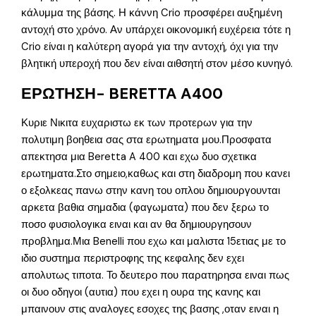
κάλυμμα της βάσης. Η κάννη Crio προσφέρει αυξημένη
αντοχή στο χρόνο. Αν υπάρχει οικονομική ευχέρεια τότε η
Crio είναι η καλύτερη αγορά για την αντοχή, όχι για την
βλητική υπεροχή που δεν είναι αιθσητή στον μέσο κυνηγό.
ΕΡΩΤΗΣΗ- BERETTA A400
Κυριε Νικιτα ευχαριστω εκ των προτερων για την
πολυτιμη βοηθεια σας στα ερωτηματα μου.Προσφατα
απεκτησα μια Beretta A 400 και εχω δυο σχετικα
ερωτηματα.Στο σημειο,καθως και στη διαδρομη που κανει
ο εξολκεας πανω στην κανη του οπλου δημιουργουνται
αρκετα βαθια σημαδια (φαγωματα) που δεν ξερω το
ποσο φυσιολογικα ειναι και αν θα δημιουργησουν
προβλημα.Μια Benelli που εχω και μαλιστα 15ετιας με το
ιδιο συστημα περιστροφης της κεφαλης δεν εχει
απολυτως τιποτα. Το δευτερο που παρατηρησα ειναι πως
οι δυο οδηγοι (αυτια) που εχει η ουρα της κανης και
μπαινουν στις αναλογες εσοχες της βασης ,οταν ειναι η