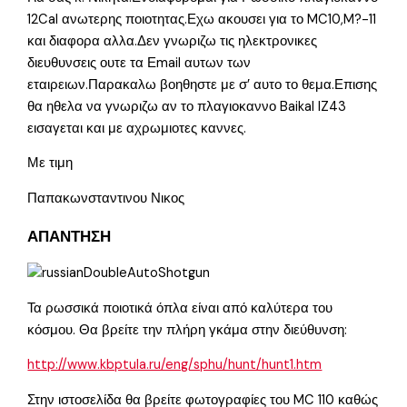
12Cal ανωτερης ποιοτητας.Εχω ακουσει για το MC10,M?-11
και διαφορα αλλα.Δεν γνωριζω τις ηλεκτρονικες
διευθυνσεις ουτε τα Εmail αυτων των
εταιρειων.Παρακαλω βοηθηστε με σ’ αυτο το θεμα.Επισης
θα ηθελα να γνωριζω αν το πλαγιοκαννο Baikal IZ43
εισαγεται και με αχρωμιοτες καννες.
Με τιμη
Παπακωνσταντινου Νικος
ΑΠΑΝΤΗΣΗ
Τα ρωσσικά ποιοτικά όπλα είναι από καλύτερα του
κόσμου. Θα βρείτε την πλήρη γκάμα στην διεύθυνση:
http://www.kbptula.ru/eng/sphu/hunt/hunt1.htm
Στην ιστοσελίδα θα βρείτε φωτογραφίες του MC 110 καθώς