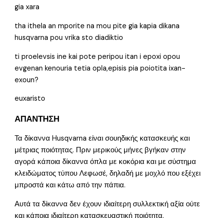
gia xara
tha ithela an mporite na mou pite gia kapia dikana
husqvarna pou vrika sto diadiktio
ti proelevsis ine kai pote peripou itan i epoxi opou
evgenan kenouria tetia opla,episis pia poiotita ixan-
exoun?
euxaristo
ΑΠΑΝΤΗΣΗ
Τα δίκαννα Husqvarna είναι σουηδικής κατασκευής και
μέτριας ποιότητας. Πριν μερικούς μήνες βγήκαν στην
αγορά κάποια δίκαννα όπλα με κοκόρια και με σύστημα
κλειδώματος τύπου Λεφωσέ, δηλαδή με μοχλό που εξέχει
μπροστά και κάτω από την πάπια.
Αυτά τα δίκαννα δεν έχουν ιδιαίτερη συλλεκτική αξία ούτε
και κάποια ιδιαίτερη κατασκευαστική ποιότητα.