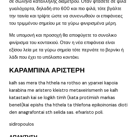
σε σωλήνα κατάλληλης διαμέτρου. Οταν φτάσετε σε ψιλά
γυαλόχαρτα, δηλαδή στο 600 και πιο ψιλά, τότε βγάλτε
την ταινία και τρίψτε ώστε να συνενωθούν οι επιφάνειες
του τριμμένου σημείου με τα γύρω φινιρισμένα μέρη.
Με υπομονή και προσοχή θα αποφύγετε το συνολικο
φινίρισμα του κοντακιού. Οταν η νέα επιφάνεια είναι
εξίσου λεία με τα γύρω σημεία τότε περνάτε το βερνίκι ή
λάδι που έχει το υπόλοιπο κοντάκι.
ΚΑΡΑΜΠΙΝΑ ΑΡΙΣΤΕΡΗ
kalh sas mera tha hthela na rothso an yparxei kapoia
karabina me aristero kleistro metaxeirismenh se kalh
katastash kai se logikh timh (kata protimish markas
beneli)kai epishs tha hthela ta thlefona epikoinonias dioti
den anagrafontai sth selida sas. efxaristo poli.
sidiropoulos
ΑΠΑΝΤΗΣΗ