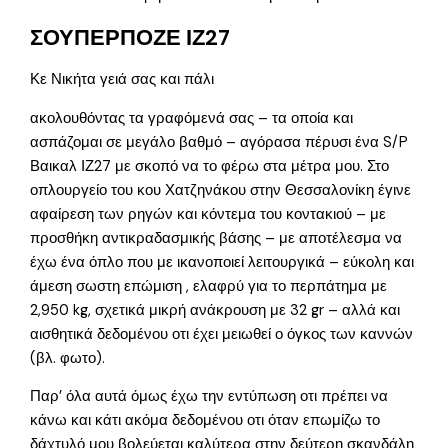
ΣΟΥΠΕΡΠΟΖΕ ΙΖ27
Κε Νικήτα γειά σας και πάλι
ακολουθόντας τα γραφόμενά σας – τα οποία και
ασπάζομαι σε μεγάλο βαθμό – αγόρασα πέρυσι ένα S/P
Βαικαλ ΙΖ27 με σκοπό να το φέρω στα μέτρα μου. Στο
οπλουργείο του κου Χατζηνάκου στην Θεσσαλονίκη έγινε
αφαίρεση των ρηγών και κόντεμα του κοντακιού – με
προσθήκη αντικραδασμικής βάσης – με αποτέλεσμα να
έχω ένα όπλο που με ικανοποιεί λειτουργικά – εύκολη και
άμεση σωστη επώμιση , ελαφρύ για το περπάτημα με
2,950 kg, σχετικά μικρή ανάκρουση με 32 gr – αλλά και
αισθητικά δεδομένου οτι έχει μειωθεί ο όγκος των καννών
(βλ. φωτο).
Παρ’ όλα αυτά όμως έχω την εντύπωση οτι πρέπει να
κάνω και κάτι ακόμα δεδομένου οτι όταν επωμίζω το
δάχτυλό μου βολεύεται καλύτερα στην δεύτερη σκανδάλη