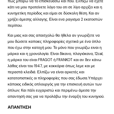
πως μπορώ να το επισκευάσω και που. Ελπίζω να έχετε
κάτι να μου προτείνετε λόγο του οτι σε λίγο αρχίζει και η
κυνηγετίκη περίοδος και είμαι σε δύσκολη θέση. Kαι αν
χρήζει άμεσης αλλαγης. Είναι ενα ραγισμα 2 εκατοστών
περίπου.
Και μιας και σας απασχολώ θα ήθελα αν γνωρίζετε να
μου δώσετε καποιες πληροφορίες σχετικά με ένα όπλο
που έχω στην κατοχή μου. Το μόνο που γνωρίζω ειναι η
μάρκα και η χρονολογία. Είναι δίκανο, πλαγιόκανο, 12cal,
η μάρκα του είναι FRAGOT ή FRANKOT και αν δεν κάνω
λάθος είναι του 1947, με κοκκόρια όπως λεμε και με
περαστά κλειδιά. Ελπίζω να είναι αρκετές και
κατατοπιστικές οι πληροφορίες που σας έδωσα.Υπάρχει
κάποιος ειδικός οπλουργός για την επισκευή αυτών των
όπλων; Kαι πάλι ευχαριστώ και περιμένω άμεσα την
απαντησή σας για να προλάβω την έναρξη του κυνηγιού.
ΑΠΑΝΤΗΣΗ