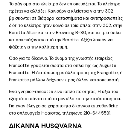
Το ράγισμα στο κλείστρο δεν επισκευάζεται. Το κλείστρο
πρέπει να αλλάξει. Καινούργια κλείστρα για την 302
βρίσκονται σε διάφορα καταστήματα και αντιπροσωπείες
διότι το κλείστρο ήταν κοινό σε τρία όπλα: στην 302, στην
Beretta Altair και στην Browning B-80, και τα τρία όπλα
κατασκευάζονταν από την Beretta. Αξίζει λοιπόν να
ψάξετε για την καλύτερη τιμή.
Οσο για το δίκαννο. Το όνομα της γνωστής εταιρείας
Francotte γράφεται σωστά στα όπλα της ως Auguste
Francotte. Η διατύπωση με άλλο τρόπο, πχ Frangotte, ή
Frankotte μάλλον δείχνουν προς άλλον κατασκευαστή.
Ενα γνήσιο Francotte είναι όπλο ποιότητας. Η αξία του
εξαρτάται πάντα από το μοντέλο και την κατάσταση του.
Για έναν έλεγχο σε χειροποίητο δίκαννου απευθυνθείτε
στο οπλουργείο Ηφαιστος, τηλέφωνο 210-6445581.
ΔΙΚΑΝΝΑ HUSQVARNA