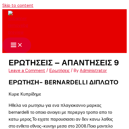
Skip to content
ΕΡΩΤΗΣΕΙΣ – ΑΠΑΝΤΗΣΕΙΣ 9
Leave a Comment
/
Ερωτήσεις
/ By
Administrator
ΕΡΩΤΗΣΗ- BERNARDELLI ΔΙΠΛΩΤΟ
Κυριε Κυπρίδημε
Ηθελα να ρωτησω για ενα πλαγιοκαννο μαρκας
bernardelli το οποιο ανοιγει με περιεργο τροπο απο το
κατω μερος.Το ειχατε παρουσιασει αν δεν κανω λαθος
στο ενθετο εθνος-κυνηγι μεσα στο 2008.Ποιο μοντελο