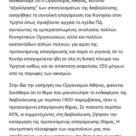
Μαθαίνουμε ότι ο Οργανισμός Αθήνας, κατόπιν
“αξιολόγησης” των αποτελεσμάτων της διαβούλευσης,
εισηγήθηκε τη συνολική απαγόρευση του Κυνηγίου στον
Υμηττό όπως προέβλεπε αρχικά το σχέδιο ΠΔ,
αγνοώντας τις εμπεριστατωμένες αναλύσεις πολλών
Κυνηγετικών Οργανώσεων, αλλά και πολλών
εκατοντάδων απλών πολιτών, για άρση της
προτεινόμενης απαγόρευσης και παρά το γεγονός ότι το
Κυνήγι απαγορεύεται ήδη σε όλη τη δυτική πλευρά του
Υμηττού καθώς και σε απόσταση ασφαλείας 250 μέτρων
από τις παρυφές των οικισμών.
Στην ίδια την εισήγηση του Οργανισμού Αθήνας, φαίνεται
ξεκάθαρα ότι το θέμα που μονοπώλησε το ενδιαφέρον της
διαβούλευσης με περίπου 1.900 παρεμβάσεις, ήταν η
προτεινόμενη απαγόρευση θήρας. Σε ποσοστό περίπου
85%, οι συμμετέχοντες στη διαβούλευση, ζήτησαν την
κατάργηση της προτεινόμενης απαγόρευσης Θήρας. Η
συντριπτική πλειοψηφία των συμπολιτών μας που