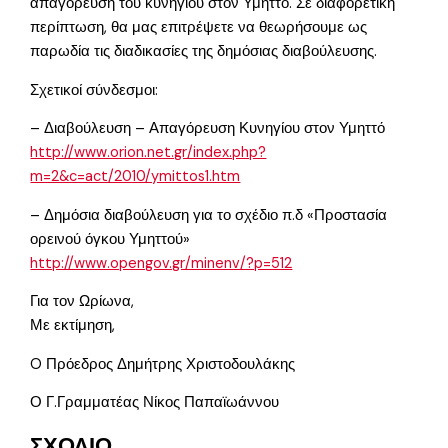
απαγόρευση του κυνηγίου στον Υμηττό. Σε διαφορετική
περίπτωση, θα μας επιτρέψετε να θεωρήσουμε ως
παρωδία τις διαδικασίες της δημόσιας διαβούλευσης.
Σχετικοί σύνδεσμοι:
– Διαβούλευση – Απαγόρευση Κυνηγίου στον Υμηττό
http://www.orion.net.gr/index.php?
m=2&c=act/2010/ymittos1.htm
– Δημόσια διαβούλευση για το σχέδιο π.δ «Προστασία
ορεινού όγκου Υμηττού»
http://www.opengov.gr/minenv/?p=512
Για τον Ωρίωνα,
Με εκτίμηση,
O Πρόεδρος Δημήτρης Χριστοδουλάκης
Ο Γ.Γραμματέας Νίκος Παπαϊωάννου
ΣΧΟΛΙΟ