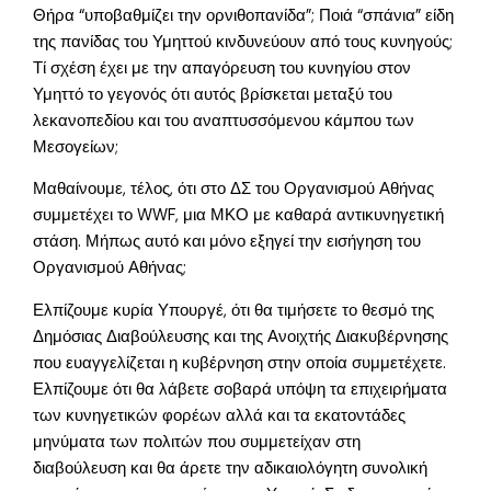
Θήρα “υποβαθμίζει την ορνιθοπανίδα”; Ποιά “σπάνια” είδη
της πανίδας του Υμηττού κινδυνεύουν από τους κυνηγούς;
Τί σχέση έχει με την απαγόρευση του κυνηγίου στον
Υμηττό το γεγονός ότι αυτός βρίσκεται μεταξύ του
λεκανοπεδίου και του αναπτυσσόμενου κάμπου των
Μεσογείων;
Μαθαίνουμε, τέλος, ότι στο ΔΣ του Οργανισμού Αθήνας
συμμετέχει το WWF, μια ΜΚΟ με καθαρά αντικυνηγετική
στάση. Μήπως αυτό και μόνο εξηγεί την εισήγηση του
Οργανισμού Αθήνας;
Ελπίζουμε κυρία Υπουργέ, ότι θα τιμήσετε το θεσμό της
Δημόσιας Διαβούλευσης και της Ανοιχτής Διακυβέρνησης
που ευαγγελίζεται η κυβέρνηση στην οποία συμμετέχετε.
Ελπίζουμε ότι θα λάβετε σοβαρά υπόψη τα επιχειρήματα
των κυνηγετικών φορέων αλλά και τα εκατοντάδες
μηνύματα των πολιτών που συμμετείχαν στη
διαβούλευση και θα άρετε την αδικαιολόγητη συνολική