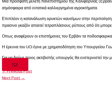
Μια πρόσφατη μελέτη πανεπιστημίου της Καλιφόρνιας (Ερβάιν) 
ατμόσφαιρα από εντατικά καλλιεργημένα αγροκτήματα.
Επιπλέον η κατανάλωση ορυκτών καυσίμων στην περιποίηση τ
πρασινο γκαζόν απαιτεί τετραπλάσιους ρύπους από ότι μπορεί
Οπως αναφέρουν οι επιστήμονες του Ερβάιν τα ποδοσφαιρικα
Η έρευνα του UCI έγινε με χρηματοδότηση του Υπουργείου Γ
Για να δούμε ποιος ακτιβιστής υπουργός θα ενστερνιστεί την μ
PDF
←
Previous Post
Next Post
→