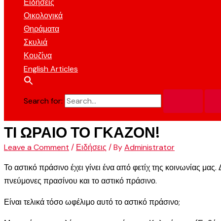
Ειδήσεις
Οικολογικά
Θηράματα
Σκυλιά
Κουζίνα
English Articles
Search for:
ΤΙ ΩΡΑΙΟ ΤΟ ΓΚΑΖΟΝ!
Leave a Comment
/
Ειδήσεις
/ By
Administrator
Το αστικό πράσινο έχει γίνει ένα από φετίχ της κοινωνίας μας
πνεύμονες πρασίνου και το αστικό πράσινο.
Είναι τελικά τόσο ωφέλιμο αυτό το αστικό πράσινο;