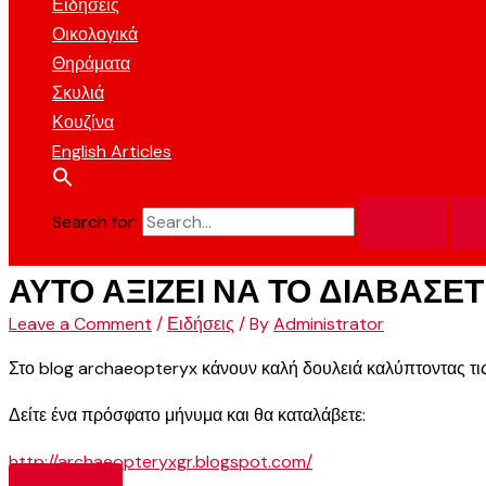
Ειδήσεις
Οικολογικά
Θηράματα
Σκυλιά
Κουζίνα
English Articles
Search for:
ΑΥΤΟ ΑΞΙΖΕΙ ΝΑ ΤΟ ΔΙΑΒΑΣΕ
Leave a Comment
/
Ειδήσεις
/ By
Administrator
Στο blog archaeopteryx κάνουν καλή δουλειά καλύπτοντας τις
Δείτε ένα πρόσφατο μήνυμα και θα καταλάβετε:
http://archaeopteryxgr.blogspot.com/