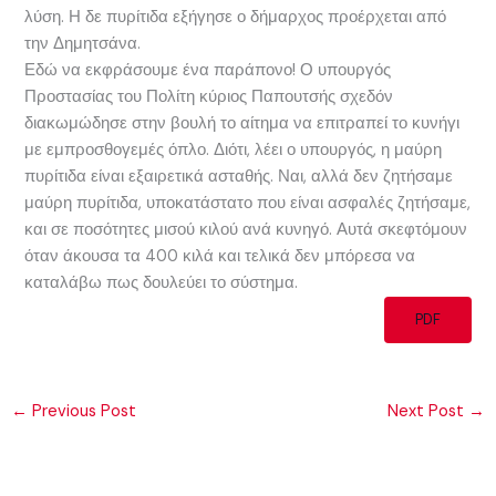
λύση. Η δε πυρίτιδα εξήγησε ο δήμαρχος προέρχεται από
την Δημητσάνα.
Εδώ να εκφράσουμε ένα παράπονο! Ο υπουργός
Προστασίας του Πολίτη κύριος Παπουτσής σχεδόν
διακωμώδησε στην βουλή το αίτημα να επιτραπεί το κυνήγι
με εμπροσθογεμές όπλο. Διότι, λέει ο υπουργός, η μαύρη
πυρίτιδα είναι εξαιρετικά ασταθής. Ναι, αλλά δεν ζητήσαμε
μαύρη πυρίτιδα, υποκατάστατο που είναι ασφαλές ζητήσαμε,
και σε ποσότητες μισού κιλού ανά κυνηγό. Αυτά σκεφτόμουν
όταν άκουσα τα 400 κιλά και τελικά δεν μπόρεσα να
καταλάβω πως δουλεύει το σύστημα.
PDF
←
Previous Post
Next Post
→