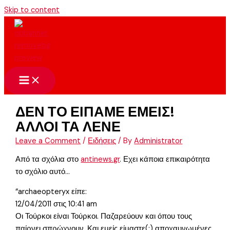
Skip to content
ΔΕΝ ΤΟ ΕΙΠΑΜΕ ΕΜΕΙΣ!
ΑΛΛΟΙ ΤΑ ΛΕΝΕ
Leave a Comment
/
Ειδήσεις
/ By
Administrator
Από τα σχόλια στο
antinews.gr
. Εχει κάποια επικαιρότητα
το σχόλιο αυτό…
“archaeopteryx είπε:
12/04/2011 στις 10:41 am
Οι Τούρκοι είναι Τούρκοι. Παζαρεύουν και όπου τους
παίρνει σπρώχνουν. Και εμείς είμαστε(;) αποχαυνωμένες