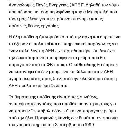
Ανανεώσιμες Πηγές Ενέργειας (ΑΠΕ)”. Δηλαδή τον νόμο
που πέρασε με τόση περηφάνια η κυρία Μπιρμπιλή που
τόσα μας έλεγε για την πράσινη οικονομία και τις
πράσινες θέσεις εργασίας.
Η όλη υπόθεση ήταν φούσκα από την αρχή και έπρεπε να
το ήξεραν οι πολιτικοί και οι υπηρεσιακοί παράγοντες για
έναν απλό λόγο: η ΔΕΗ είχε προεδοποιήσει ότι δεν έχει
την δυνατότητα να απορροφήσει το ρεύμα που θα
παραγόταν από τα ΦΒ πάρκα. Ο κάθε αδαής θα έπρεπε
να κατανοήει ότι δεν μπορεί να επιβάλλεται στην ΔΕΗ
αγορά ρεύματος προς 55 λεπτά την κιλοβατώρα όταη η
ΔΕΗ πουλά το ρεύμα 13 λεπτά.
Τα θύματα της υπόθεσης είναι, όπως συνήθως,
ανυποψίαστοι αγρότες που υποθήκευσαν τη γη τους για
να πάρουν “φωτοβολτοδάνεια” και να παράγουν ρεύμα
από την ήλιο. Προφανώς κανείς δεν θυμάται την φούσκα
του χρηματιστηρίου του Σεπτέμβρη του 1999.