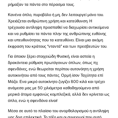
ρήμαξαν τα πάντα στο πέρασμα τους.
Κανένα όπλο, πυροβόλο ή μη, δεν λειτουργεί μόνο του.
Χρειάζεται ανθρώπινη χρήση και κατεύθυνση. Η
τρέχουσα αντίληψη προσπαθεί να διαχωρίσει αντικείμενα
και να ρυθμίσει τα πάντα πλην της ανθρώπινης ευθύνης
και υπευθυνότητας που τα κατευθύνει. Είναι μια ακόμη
έκφραση του κράτους “νταντά” και των πρεσβευτών του.
Για όποιον ξέρει στοιχειώδη Φυσική, είναι αστεία η
δρακόντεια ρύθμιση πρωτόγονων όπλων, όπως πχ
σφενδόνες, ενώ θεωρείται περίπου αυτονόητη η χρήση
αυτοκινήτου από τους πάντες. Ορμή ίσον Ταχύτητα επί
Μάζα. Ενα μικρό αυτοκίνητο ζυγίζει 800 κιλά και τρέχει
ανάμεσα μας με 50 χιλιόμετρα καθοδηγούμενο από
μερικά άτομα εμφανώς κομπλεξικά, αλλά δεν κρίνεται ως
όπλο, ενώ η σφενδόνα είναι!
Μέσα σε αυτό το πλαίσιο του ανορθολογισμού η αντίληψη
μας δρα επιλεκτικά. Το τόξο και οι συνειρμοί που αυτό