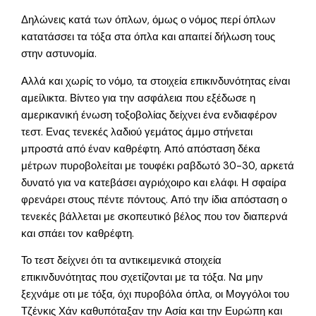
Δηλώνεις κατά των όπλων, όμως ο νόμος περί όπλων
κατατάσσει τα τόξα στα όπλα και απαιτεί δήλωση τους
στην αστυνομία.
Αλλά και χωρίς το νόμο, τα στοιχεία επικινδυνότητας είναι
αμείλικτα. Βίντεο για την ασφάλεια που εξέδωσε η
αμερικανική ένωση τοξοβολίας δείχνει ένα ενδιαφέρον
τεστ. Ενας τενεκές λαδιού γεμάτος άμμο στήνεται
μπροστά από έναν καθρέφτη. Από απόσταση δέκα
μέτρων πυροβολείται με τουφέκι ραβδωτό 30-30, αρκετά
δυνατό για να κατεβάσει αγριόχοιρο και ελάφι. Η σφαίρα
φρενάρει στους πέντε πόντους. Από την ίδια απόσταση ο
τενεκές βάλλεται με σκοπευτικό βέλος που τον διαπερνά
και σπάει τον καθρέφτη.
Το τεστ δείχνει ότι τα αντικειμενικά στοιχεία
επικινδυνότητας που σχετίζονται με τα τόξα. Να μην
ξεχνάμε οτι με τόξα, όχι πυροβόλα όπλα, οι Μογγόλοι του
Τζένκις Χάν καθυπόταξαν την Ασία και την Ευρώπη και