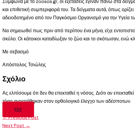
Σύμφωνα με το zoosos.gr, οι εξετάσεις έγιναν πάνω στα δείγ
και επιθετική συμπεριφορά του. Τα δείγματα αυτά, όπως ορίζ
αδειοδοτημένο από τον Παγκόσμιο Οργανισμό για την Υγεία 
Να σημειωθεί πως πριν από περίπου ένα μήνα, είχε εντοπιστ
σκύλο. Οι κάτοικοι καταδίωξαν το ζώο και το σκότωσαν, ενώ κλ
Με σεβασμό
Απόστολος Τσιώλης
Σχόλιο
Ας ελπίσουμε ότι δεν θα επεκταθεί η νόσος. Διότι αν επεκταθ
τόσο αντιστάθηκαν στον ορθολογικό έλεγχο των αδέσποτων.
PDF
←
Previous Post
Next Post
→