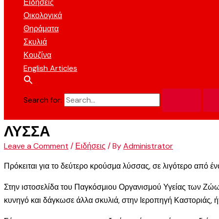
Ειδήσεις
Οικολογικά
Θηράματα
Σκυλιά
Κουζίνα
English Articles
Search for:
ΛΥΣΣΑ
Leave a Comment
/
Ειδήσεις
/ By
Administrator
Πρόκειται για το δεύτερο κρούσμα λύσσας, σε λιγότερο από έν
Στην ιστοσελίδα του Παγκόσμιου Οργανισμού Υγείας των Ζώ
κυνηγό και δάγκωσε άλλα σκυλιά, στην Ιεροπηγή Καστοριάς, ήτ