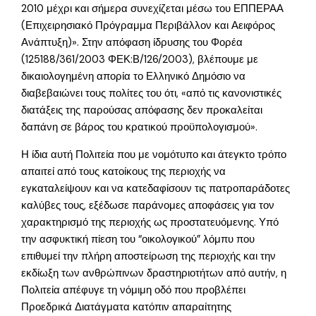
2010 μέχρι και σήμερα συνεχίζεται μέσω του ΕΠΠΕΡΑΑ
(Επιχειρησιακό Πρόγραμμα Περιβάλλον και Αειφόρος
Ανάπτυξη)». Στην απόφαση ίδρυσης του Φορέα
(125188/361/2003 ΦΕΚ:Β/126/2003), βλέπουμε με
δικαιολογημένη απορία το Ελληνικό Δημόσιο να
διαβεβαιώνει τους πολίτες του ότι, «από τις κανονιστικές
διατάξεις της παρούσας απόφασης δεν προκαλείται
δαπάνη σε βάρος του κρατικού προϋπολογισμού».
Η ίδια αυτή Πολιτεία που με νομότυπο και άτεγκτο τρόπο
απαιτεί από τους κατοίκους της περιοχής να
εγκαταλείψουν και να κατεδαφίσουν τις πατροπαράδοτες
καλύβες τους, εξέδωσε παράνομες αποφάσεις για τον
χαρακτηρισμό της περιοχής ως προστατευόμενης. Υπό
την ασφυκτική πίεση του “οικολογικού” λόμπυ που
επιθυμεί την πλήρη αποστείρωση της περιοχής και την
εκδίωξη των ανθρώπινων δραστηριοτήτων από αυτήν, η
Πολιτεία απέφυγε τη νόμιμη οδό που προβλέπει
Προεδρικά Διατάγματα κατόπιν απαραίτητης