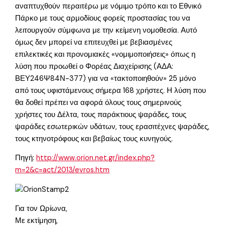
αναπτυχθούν περαιτέρω με νόμιμο τρόπο και το Εθνικό
Πάρκο με τους αρμοδίους φορείς προστασίας του να
λειτουργούν σύμφωνα με την κείμενη νομοθεσία. Αυτό
όμως δεν μπορεί να επιτευχθεί με βεβιασμένες
επιλεκτικές και προνομιακές «νομιμοποιήσεις» όπως η
λύση που προωθεί ο Φορέας Διαχείρισης (ΑΔΑ:
ΒΕΥ246Ψ84Ν-377) για να «τακτοποιηθούν» 25 μόνο
από τους υφιστάμενους σήμερα 168 χρήστες. Η λύση που
θα δοθεί πρέπει να αφορά όλους τους σημερινούς
χρήστες του Δέλτα, τους παράκτιους ψαράδες, τους
ψαράδες εσωτερικών υδάτων, τους ερασιτέχνες ψαράδες,
τους κτηνοτρόφους και βεβαίως τους κυνηγούς.
Πηγή:
http://www.orion.net.gr/index.php?
m=2&c=act/2013/evros.htm
Για τον Ωρίωνα,
Με εκτίμηση,