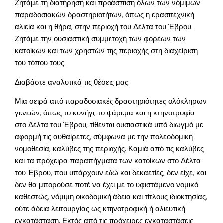
Ζητάμε τη διατήρηση και προάσπιση όλων των νόμιμων
παραδοσιακών δραστηριοτήτων, όπως η ερασιτεχνική
αλιεία και η θήρα, στην περιοχή του Δέλτα του Έβρου.
Ζητάμε την ουσιαστική συμμετοχή των φορέων των
κατοίκων και των χρηστών της περιοχής στη διαχείριση
του τόπου τους.
Διαβάστε αναλυτικά τις θέσεις μας:
Μια σειρά από παραδοσιακές δραστηριότητες ολόκληρων
γενεών, όπως το κυνήγι, το ψάρεμα και η κτηνοτροφία
στο Δέλτα του Έβρου, τίθενται ουσιαστικά υπό διωγμό με
αφορμή τις αυθαίρετες, σύμφωνα με την πολεοδομική
νομοθεσία, καλύβες της περιοχής. Καμιά από τις καλύβες
και τα πρόχειρα παραπήγματα των κατοίκων στο Δέλτα
του Έβρου, που υπάρχουν εδώ και δεκαετίες, δεν είχε, και
δεν θα μπορούσε ποτέ να έχει με το υφιστάμενο νομικό
καθεστώς, νόμιμη οικοδομική άδεια και τίτλους ιδιοκτησίας,
ούτε άδεια λειτουργίας ως κτηνοτροφική ή αλιευτική
εγκατάσταση. Εκτός από τις πρόχειρες εγκαταστάσεις