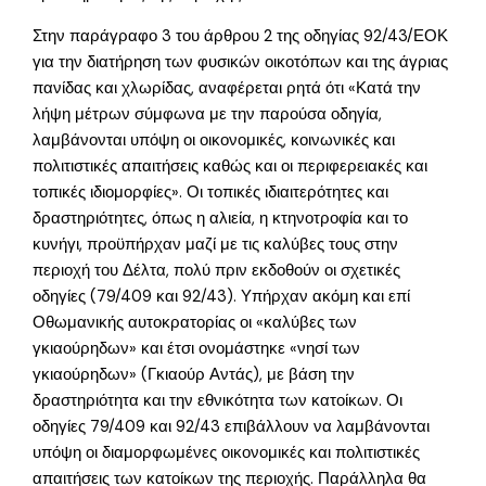
Στην παράγραφο 3 του άρθρου 2 της οδηγίας 92/43/ΕΟΚ
για την διατήρηση των φυσικών οικοτόπων και της άγριας
πανίδας και χλωρίδας, αναφέρεται ρητά ότι «Κατά την
λήψη μέτρων σύμφωνα με την παρούσα οδηγία,
λαμβάνονται υπόψη οι οικονομικές, κοινωνικές και
πολιτιστικές απαιτήσεις καθώς και οι περιφερειακές και
τοπικές ιδιομορφίες». Οι τοπικές ιδιαιτερότητες και
δραστηριότητες, όπως η αλιεία, η κτηνοτροφία και το
κυνήγι, προϋπήρχαν μαζί με τις καλύβες τους στην
περιοχή του Δέλτα, πολύ πριν εκδοθούν οι σχετικές
οδηγίες (79/409 και 92/43). Υπήρχαν ακόμη και επί
Οθωμανικής αυτοκρατορίας οι «καλύβες των
γκιαούρηδων» και έτσι ονομάστηκε «νησί των
γκιαούρηδων» (Γκιαούρ Αντάς), με βάση την
δραστηριότητα και την εθνικότητα των κατοίκων. Οι
οδηγίες 79/409 και 92/43 επιβάλλουν να λαμβάνονται
υπόψη οι διαμορφωμένες οικονομικές και πολιτιστικές
απαιτήσεις των κατοίκων της περιοχής. Παράλληλα θα