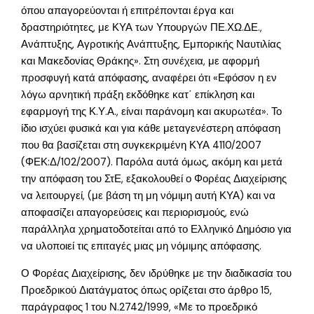
όπου απαγορεύονται ή επιτρέπονται έργα και
δραστηριότητες, με ΚΥΑ των Υπουργών ΠΕ.ΧΩ.ΔΕ.,
Ανάπτυξης, Αγροτικής Ανάπτυξης, Εμπορικής Ναυτιλίας
και Μακεδονίας Θράκης». Στη συνέχεια, με αφορμή
προσφυγή κατά απόφασης, αναφέρει ότι «Εφόσον η εν
λόγω αρνητική πράξη εκδόθηκε κατ΄ επίκληση και
εφαρμογή της Κ.Υ.Α., είναι παράνομη και ακυρωτέα». Το
ίδιο ισχύει φυσικά και για κάθε μεταγενέστερη απόφαση
που θα βασίζεται στη συγκεκριμένη ΚΥΑ 4110/2007
(ΦΕΚ:Δ/102/2007). Παρόλα αυτά όμως, ακόμη και μετά
την απόφαση του ΣτΕ, εξακολουθεί ο Φορέας Διαχείρισης
να λειτουργεί, (με βάση τη μη νόμιμη αυτή ΚΥΑ) και να
αποφασίζει απαγορεύσεις και περιορισμούς, ενώ
παράλληλα χρηματοδοτείται από το Ελληνικό Δημόσιο για
να υλοποιεί τις επιταγές μιας μη νόμιμης απόφασης.
Ο Φορέας Διαχείρισης, δεν ιδρύθηκε με την διαδικασία του
Προεδρικού Διατάγματος όπως ορίζεται στο άρθρο 15,
παράγραφος 1 του Ν.2742/1999, «Με το προεδρικό