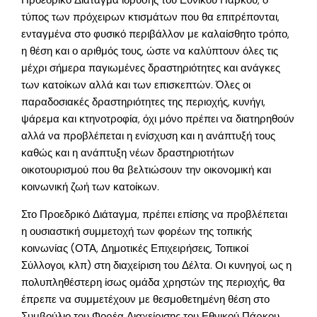
Προεδρικό Διάταγμα ίδρυσης του Εθνικού Πάρκου, ο
τύπος των πρόχειρων κτισμάτων που θα επιτρέπονται,
ενταγμένα στο φυσικό περιβάλλον με καλαίσθητο τρόπο,
η θέση και ο αριθμός τους, ώστε να καλύπτουν όλες τις
μέχρι σήμερα παγιωμένες δραστηριότητες και ανάγκες
των κατοίκων αλλά και των επισκεπτών. Όλες οι
παραδοσιακές δραστηριότητες της περιοχής, κυνήγι,
ψάρεμα και κτηνοτροφία, όχι μόνο πρέπει να διατηρηθούν
αλλά να προβλέπεται η ενίσχυση και η ανάπτυξή τους
καθώς και η ανάπτυξη νέων δραστηριοτήτων
οικοτουρισμού που θα βελτιώσουν την οικονομική και
κοινωνική ζωή των κατοίκων.
Στο Προεδρικό Διάταγμα, πρέπει επίσης να προβλέπεται
η ουσιαστική συμμετοχή των φορέων της τοπικής
κοινωνίας (ΟΤΑ, Δημοτικές Επιχειρήσεις, Τοπικοί
Σύλλογοι, κλπ) στη διαχείριση του Δέλτα. Οι κυνηγοί, ως η
πολυπληθέστερη ίσως ομάδα χρηστών της περιοχής, θα
έπρεπε να συμμετέχουν με θεσμοθετημένη θέση στο
Συμβούλιο του Φορέα Διαχείρισης του Εθνικού Πάρκου.