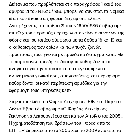
Διάταγμα που προβλέπεται στις παραγράφου 1 και 2 του
άρθρου 21 του Ν.1650/1986 μπορεί να συνιστώνται νομικά
ιδιωτικού δικαίου ως φορείς διαχείρισης κλπ…».
Ανατρέχοντας στο άρθρο 21 του Ν.1650/1986 διαβάζουμε
ότι «Ο χαρακτηρισμός περιοχών στοιχείων ή συνόλων της
φύσης και του τοπίου σύμφωνα με τα άρθρα 18 και 19 και
ο καθορισμός των ορίων και των τυχόν ζωνών
προστασίας τους γίνεται με προεδρικό διάταγμα κλπ… Με
το παραπάνω προεδρικό διάταγμα καθορίζονται οι
αναγκαίοι για την προστασία του συγκεκριμένου
αντικειμένου γενικοί όροι, απαγορεύσεις, και περιορισμοί…
καθορίζονται οι κατά περίπτωση αρμόδιες για την
εφαρμογή τους υπηρεσίες κλπ»
Στην ιστοσελίδα του Φορέα Διαχείρισης Εθνικού Πάρκου
Δέλτα Έβρου διαβάζουμε «Ο Φορέας Διαχείρισης
ξεκίνησε να λειτουργεί ουσιαστικά τον Απρίλιο του 2005…
Η χρηματοδότηση των δράσεων του Φορέα από το
ΕΠΠΕΡ διήρκεσε από το 2005 έως το 2009 ενώ από το