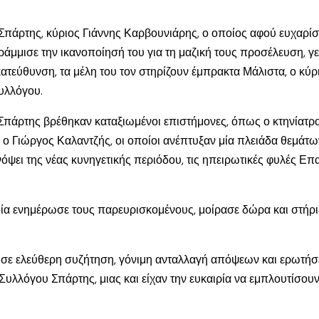
πάρτης, κύριος Γιάννης Καρβουνιάρης, ο οποίος αφού ευχαρίστ
άμμισε την ικανοποίησή του για τη μαζική τους προσέλευση, γ
 κατεύθυνση, τα μέλη του τον στηρίζουν έμπρακτα Μάλιστα, ο κύρ
συλλόγου.
 Σπάρτης βρέθηκαν καταξιωμένοι επιστήμονες, όπως ο κτηνίατρ
ι ο Γιώργος Καλαντζής, οι οποίοι ανέπτυξαν μία πλειάδα θεμά
ψει της νέας κυνηγετικής περιόδου, τις ηπειρωτικές φυλές Επαν
ποία ενημέρωσε τους παρευρισκομένους, μοίρασε δώρα και στήρ
θησε ελεύθερη συζήτηση, γόνιμη ανταλλαγή απόψεων και ερωτήσε
 Συλλόγου Σπάρτης, μιας και είχαν την ευκαιρία να εμπλουτίσουν