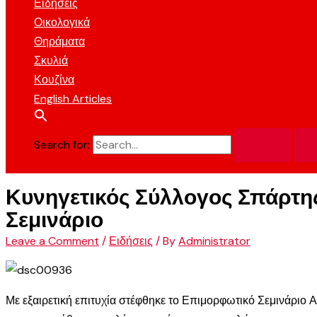
Ειδήσεις
Οικολογικά
Θηράματα
Σκυλιά
Κουζίνα
English Articles
Search for:
Κυνηγετικός Σύλλογος Σπάρτης
Σεμινάριο
Leave a Comment
/
Ειδήσεις
/ By
Administrator
Με εξαιρετική επιτυχία στέφθηκε το Επιμορφωτικό Σεμινάρι