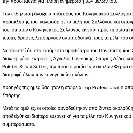
την προσπάθεια για πλήρη ενημέρωση των μελών του.
Την εκδήλωση άνοιξε ο πρόεδρος του Κυνηγετικού Συλλόγου Σ
πρόσκλησής του, καλωσόρισε τα μέλη του Συλλόγου και υπογρ
του, ότι όταν ο Κυνηγετικός Σύλλογος κινείται προς τη σωστή
τέτοιες δράσεις λειτουργούν ανταποδοτικά προς τα μέλη του 
Να τονιστεί ότι στο κατάμεστο αμφιθέατρο του Πανεπιστημίου
διακεκριμένοι εκτροφείς Άγγελος Γονιδάκης, Σπύρος Δέδες κα
Pointer & των Setter, την προετοιμασία των σκύλων Φέρμα ενό
διατροφή όλων των κυνηγετικών σκύλων.
Χορηγός της ημερίδας ήταν η εταιρεία Top Professional, η ο
Σπάρτης.
Μετά τις ομιλίες, οι οποίες συνοδεύτηκαν από βιντεο ακολού
αποδείχθηκε ιδιαίτερα ευεργετική για τα μέλη του Κυνηγετικού
συμπεράσματα.